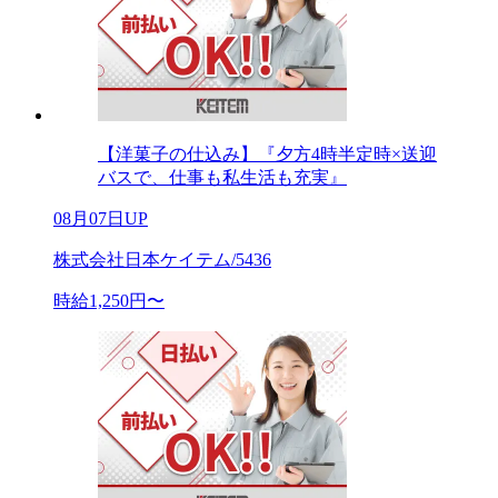
【洋菓子の仕込み】『夕方4時半定時×送迎
バスで、仕事も私生活も充実』
08月07日UP
株式会社日本ケイテム/5436
時給1,250円〜