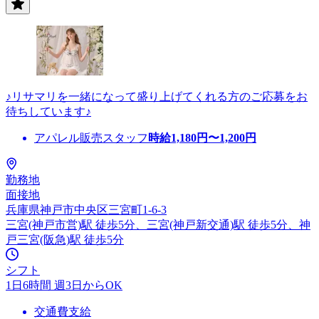
♪リサマリを一緒になって盛り上げてくれる方のご応募をお
待ちしています♪
アパレル販売スタッフ
時給
1,180
円〜
1,200
円
勤務地
面接地
兵庫県神戸市中央区三宮町1-6-3
三宮(神戸市営)駅 徒歩5分、三宮(神戸新交通)駅 徒歩5分、神
戸三宮(阪急)駅 徒歩5分
シフト
1日6時間 週3日からOK
交通費支給