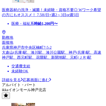
医療器材の洗浄・滅菌！未経験・資格不要◎ Wワーク希望
の方にもオススメ！ 7.5H/日×週2～3日or週5日
医療・福祉系
時給
1,200
円〜
勤務地
面接地
兵庫県神戸市中央区楠町7-5-2
大倉山(兵庫)駅、湊川駅、湊川公園駅、神戸(兵庫)駅、高速
神戸駅、西元町駅、花隈駅、新開地駅、元町(ＪＲ)駅
交通費支給
未経験OK
詳細を見る
応募画面に進む
アルバイト・パート
ikkaイオンモール神戸北店