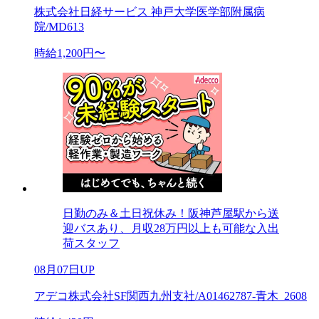
株式会社日経サービス 神戸大学医学部附属病
院/MD613
時給1,200円〜
日勤のみ＆土日祝休み！阪神芦屋駅から送
迎バスあり、月収28万円以上も可能な入出
荷スタッフ
08月07日UP
アデコ株式会社SF関西九州支社/A01462787-青木_2608