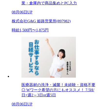
業・倉庫内で商品集めとPC入力
08月06日UP
株式会社G&G 姫路営業所(897982)
時給1,500円〜1,875円
医療器材の洗浄・滅菌！未経験・資格不要
◎ Wワーク希望の方にもオススメ！ 7.5H/
日×週2～3日or週5日
08月06日UP