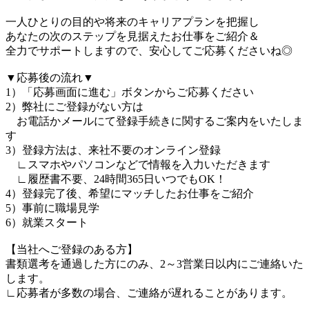
一人ひとりの目的や将来のキャリアプランを把握し
あなたの次のステップを見据えたお仕事をご紹介＆
全力でサポートしますので、安心してご応募くださいね◎
▼応募後の流れ▼
1）「応募画面に進む」ボタンからご応募ください
2）弊社にご登録がない方は
お電話かメールにて登録手続きに関するご案内をいたしま
す
3）登録方法は、来社不要のオンライン登録
∟スマホやパソコンなどで情報を入力いただきます
∟履歴書不要、24時間365日いつでもOK！
4）登録完了後、希望にマッチしたお仕事をご紹介
5）事前に職場見学
6）就業スタート
【当社へご登録のある方】
書類選考を通過した方にのみ、2～3営業日以内にご連絡いた
します。
∟応募者が多数の場合、ご連絡が遅れることがあります。