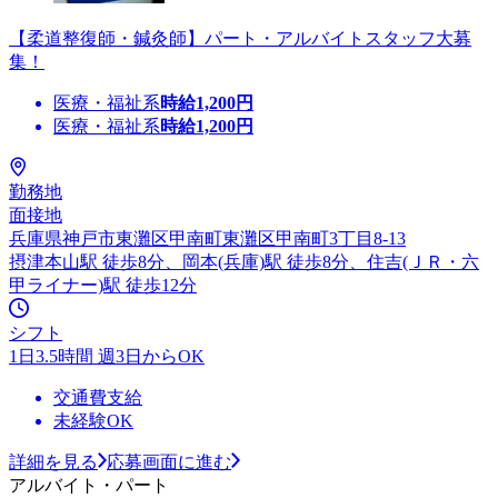
【柔道整復師・鍼灸師】パート・アルバイトスタッフ大募
集！
医療・福祉系
時給
1,200
円
医療・福祉系
時給
1,200
円
勤務地
面接地
兵庫県神戸市東灘区甲南町東灘区甲南町3丁目8-13
摂津本山駅 徒歩8分、岡本(兵庫)駅 徒歩8分、住吉(ＪＲ・六
甲ライナー)駅 徒歩12分
シフト
1日3.5時間 週3日からOK
交通費支給
未経験OK
詳細を見る
応募画面に進む
アルバイト・パート