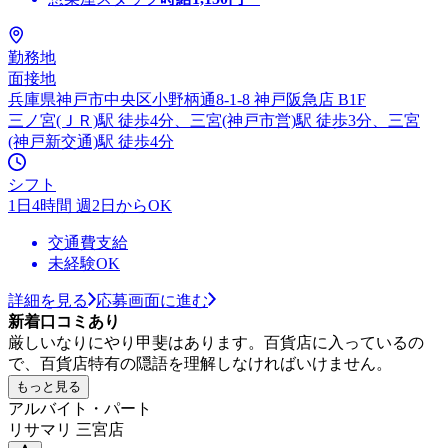
勤務地
面接地
兵庫県神戸市中央区小野柄通8-1-8 神戸阪急店 B1F
三ノ宮(ＪＲ)駅 徒歩4分、三宮(神戸市営)駅 徒歩3分、三宮
(神戸新交通)駅 徒歩4分
シフト
1日4時間 週2日からOK
交通費支給
未経験OK
詳細を見る
応募画面に進む
新着口コミあり
厳しいなりにやり甲斐はあります。百貨店に入っているの
で、百貨店特有の隠語を理解しなければいけません。
もっと見る
アルバイト・パート
リサマリ 三宮店