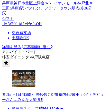
兵庫県神戸市北区上津台8-1-1 イオンモール神戸北3F
三田(兵庫)駅 バス15分、フラワータウン駅 徒歩36分
シフト
1日3時間 週2日からOK
交通費支給
未経験OK
詳細を見る
応募画面に進む
アルバイト・パート
柿安ダイニング 神戸阪急店
週2日～1日4時間～ 未経験OK 扶養内勤務OK バイトデビュ
ーさん…みんな大歓迎!!
惣菜屋スタッフ
時給
1,150
円〜