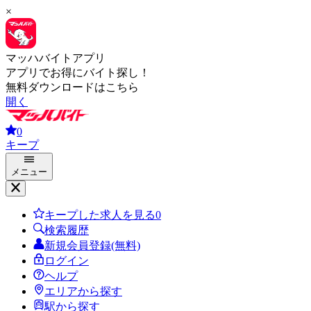
×
マッハバイトアプリ
アプリでお得にバイト探し！
無料ダウンロードはこちら
開く
0
キープ
メニュー
キープした求人を見る
0
検索履歴
新規会員登録(無料)
ログイン
ヘルプ
エリアから探す
駅から探す