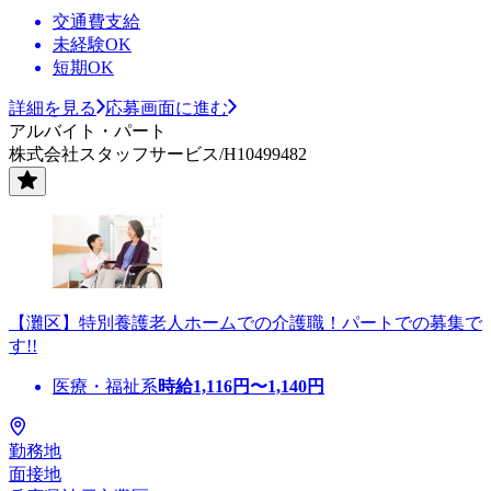
交通費支給
未経験OK
短期OK
詳細を見る
応募画面に進む
アルバイト・パート
株式会社スタッフサービス/H10499482
【灘区】特別養護老人ホームでの介護職！パートでの募集で
す!!
医療・福祉系
時給
1,116
円〜
1,140
円
勤務地
面接地