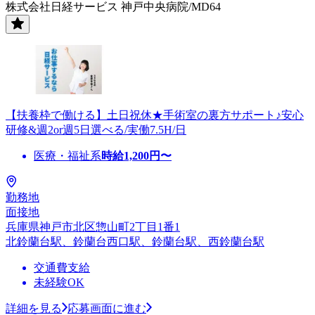
株式会社日経サービス 神戸中央病院/MD64
【扶養枠で働ける】土日祝休★手術室の裏方サポート♪安心
研修&週2or週5日選べる/実働7.5H/日
医療・福祉系
時給
1,200
円〜
勤務地
面接地
兵庫県神戸市北区惣山町2丁目1番1
北鈴蘭台駅、鈴蘭台西口駅、鈴蘭台駅、西鈴蘭台駅
交通費支給
未経験OK
詳細を見る
応募画面に進む