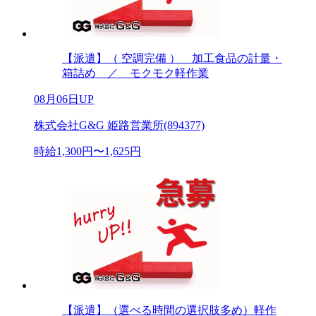
【派遣】（ 空調完備 ） 加工食品の計量・
箱詰め ／ モクモク軽作業
08月06日UP
株式会社G&G 姫路営業所(894377)
時給1,300円〜1,625円
【派遣】（選べる時間の選択肢多め）軽作