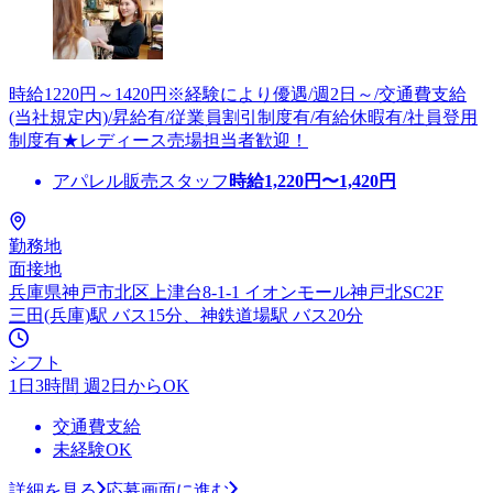
時給1220円～1420円※経験により優遇/週2日～/交通費支給
(当社規定内)/昇給有/従業員割引制度有/有給休暇有/社員登用
制度有★レディース売場担当者歓迎！
アパレル販売スタッフ
時給
1,220
円〜
1,420
円
勤務地
面接地
兵庫県神戸市北区上津台8-1-1 イオンモール神戸北SC2F
三田(兵庫)駅 バス15分、神鉄道場駅 バス20分
シフト
1日3時間 週2日からOK
交通費支給
未経験OK
詳細を見る
応募画面に進む