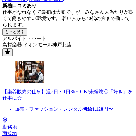
新着口コミあり
仕事がなれなくて最初は大変ですが、みなさん人当たりが良
くて働きやすい環境です。 若い人から40代の方まで働いて
られます。
もっと見る
アルバイト・パート
島村楽器 イオンモール神戸北店
【楽器販売の仕事】週2日・1日3h～OK!未経験◎「好き」を
仕事に☆
販売・ファッション・レンタル
時給
1,120
円〜
勤務地
面接地