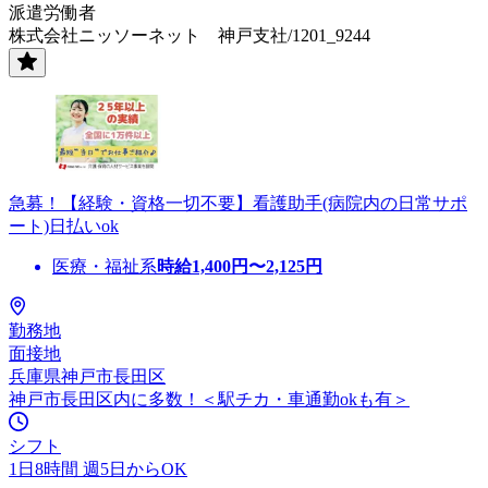
派遣労働者
株式会社ニッソーネット 神戸支社/1201_9244
急募！【経験・資格一切不要】看護助手(病院内の日常サポ
ート)日払いok
医療・福祉系
時給
1,400
円〜
2,125
円
勤務地
面接地
兵庫県神戸市長田区
神戸市長田区内に多数！＜駅チカ・車通勤okも有＞
シフト
1日8時間 週5日からOK