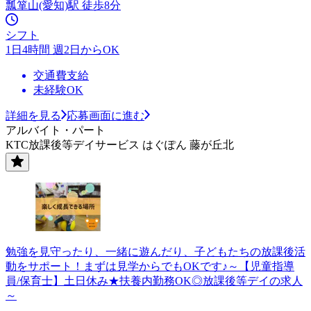
瓢箪山(愛知)駅 徒歩8分
シフト
1日4時間 週2日からOK
交通費支給
未経験OK
詳細を見る
応募画面に進む
アルバイト・パート
KTC放課後等デイサービス はぐぽん 藤が丘北
勉強を見守ったり、一緒に遊んだり、子どもたちの放課後活
動をサポート！まずは見学からでもOKです♪～【児童指導
員/保育士】土日休み★扶養内勤務OK◎放課後等デイの求人
～