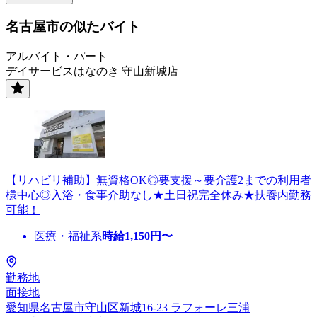
名古屋市の似たバイト
アルバイト・パート
デイサービスはなのき 守山新城店
【リハビリ補助】無資格OK◎要支援～要介護2までの利用者
様中心◎入浴・食事介助なし★土日祝完全休み★扶養内勤務
可能！
医療・福祉系
時給
1,150
円〜
勤務地
面接地
愛知県名古屋市守山区新城16-23 ラフォーレ三浦