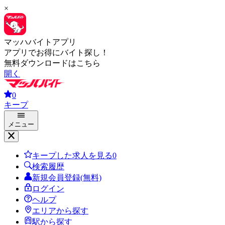
×
マッハバイトアプリ
アプリでお得にバイト探し！
無料ダウンロードはこちら
開く
0
キープ
メニュー
キープした求人を見る
0
検索履歴
新規会員登録(無料)
ログイン
ヘルプ
エリアから探す
駅から探す