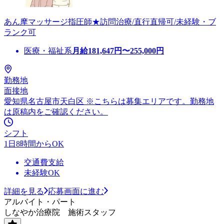
あん摩マッサージ指圧師★訪問治療/直行直帰可/未経験・ブ
ランク可
医療・福祉系
月給
181,647
円〜
255,000
円
勤務地
面接地
愛知県名古屋市天白区 ※こちらは募集エリアです。勤務地
は原稿内をご確認ください。
シフト
1日8時間からOK
交通費支給
未経験OK
詳細を見る
応募画面に進む
アルバイト・パート
しなやか治療院 施術スタッフ