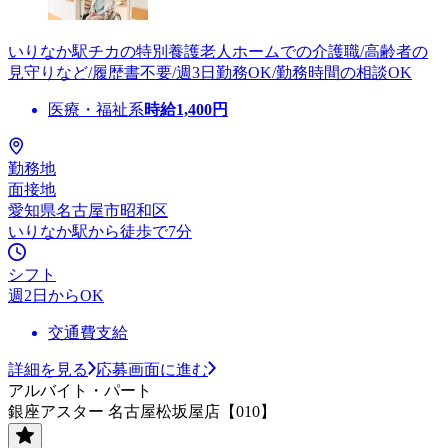
いりなか駅チカの特別養護老人ホームでの介護職/高齢者の
見守りなど/履歴書不要/週3日勤務OK/勤務時間の相談OK
医療・福祉系
時給
1,400
円
勤務地
面接地
愛知県名古屋市昭和区
いりなか駅から徒歩で7分
シフト
週2日からOK
交通費支給
詳細を見る
応募画面に進む
アルバイト・パート
銀座アスター 名古屋松坂屋店【010】