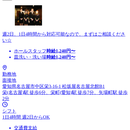
週2日、1日4時間から対応可能なので、まずはご相談くださ
い☆
ホールスタッフ
時給
1,240
円〜
皿洗い・洗い場
時給
1,240
円〜
勤務地
面接地
愛知県名古屋市中区栄3-16-1 松坂屋名古屋北館B1
栄(名古屋)駅 徒歩6分、栄町(愛知)駅 徒歩7分、矢場町駅 徒歩
2分
シフト
1日4時間 週2日からOK
交通費支給