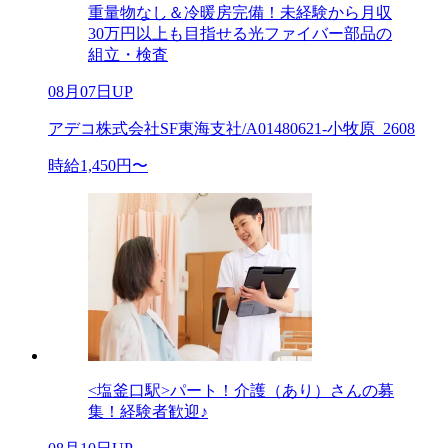
重量物なし＆冷暖房完備！未経験から月収
30万円以上も目指せる光ファイバー部品の
組立・検査
08月07日UP
アデコ株式会社SF東海支社/A01480621-小牧原_2608
時給1,450円〜
<塩釜口駅>パート！介護（あり）さんの募
集！経験者歓迎♪