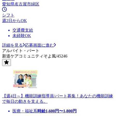
愛知県名古屋市緑区
シフト
週2日からOK
交通費支給
未経験OK
詳細を見る
応募画面に進む
アルバイト・パート
新道ケアコミュニティそよ風/45246
【週4日～】機能訓練指導員/パート募集！あなたの機能訓練
で毎日の動きを支える。
医療・福祉系
時給
1,600
円〜
1,800
円