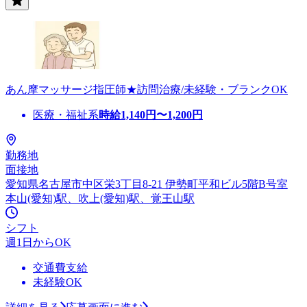
あん摩マッサージ指圧師★訪問治療/未経験・ブランクOK
医療・福祉系
時給
1,140
円〜
1,200
円
勤務地
面接地
愛知県名古屋市中区栄3丁目8-21 伊勢町平和ビル5階B号室
本山(愛知)駅、吹上(愛知)駅、覚王山駅
シフト
週1日からOK
交通費支給
未経験OK