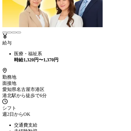
給与
医療・福祉系
時給
1,320
円〜
1,370
円
勤務地
面接地
愛知県名古屋市港区
港北駅から徒歩で6分
シフト
週2日からOK
交通費支給