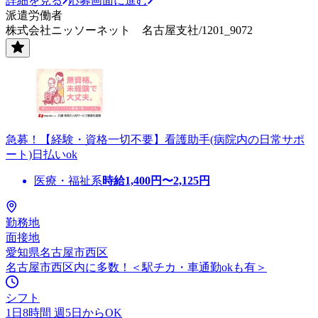
詳細を見る
応募画面に進む
派遣労働者
株式会社ニッソーネット 名古屋支社/1201_9072
急募！【経験・資格一切不要】看護助手(病院内の日常サポ
ート)日払いok
医療・福祉系
時給
1,400
円〜
2,125
円
勤務地
面接地
愛知県名古屋市西区
名古屋市西区内に多数！＜駅チカ・車通勤okも有＞
シフト
1日8時間 週5日からOK