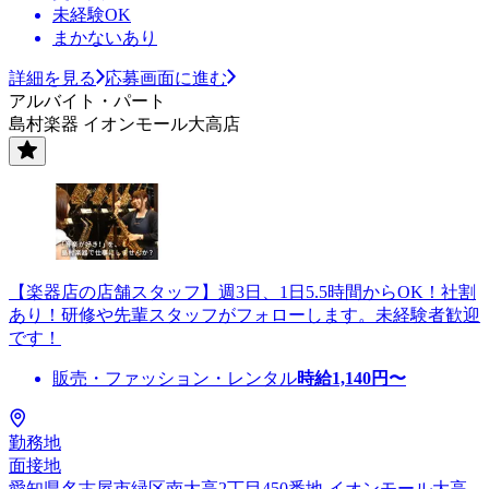
未経験OK
まかないあり
詳細を見る
応募画面に進む
アルバイト・パート
島村楽器 イオンモール大高店
【楽器店の店舗スタッフ】週3日、1日5.5時間からOK！社割
あり！研修や先輩スタッフがフォローします。未経験者歓迎
です！
販売・ファッション・レンタル
時給
1,140
円〜
勤務地
面接地
愛知県名古屋市緑区南大高2丁目450番地 イオンモール大高