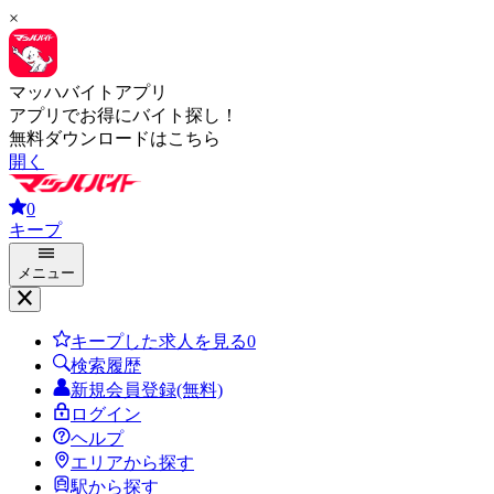
×
マッハバイトアプリ
アプリでお得にバイト探し！
無料ダウンロードはこちら
開く
0
キープ
メニュー
キープした求人を見る
0
検索履歴
新規会員登録(無料)
ログイン
ヘルプ
エリアから探す
駅から探す