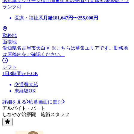
あん摩マッサージ指圧師★訪問治療/直行直帰可/未経験・ブ
ランク可
医療・福祉系
月給
181,647
円〜
255,000
円
勤務地
面接地
愛知県名古屋市天白区 ※こちらは募集エリアです。勤務地
は原稿内をご確認ください。
シフト
1日8時間からOK
交通費支給
未経験OK
詳細を見る
応募画面に進む
アルバイト・パート
しなやか治療院 施術スタッフ