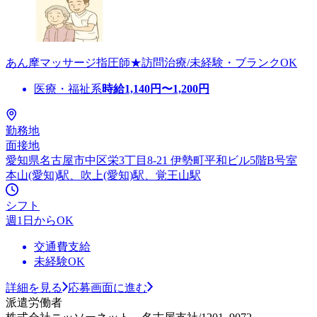
あん摩マッサージ指圧師★訪問治療/未経験・ブランクOK
医療・福祉系
時給
1,140
円〜
1,200
円
勤務地
面接地
愛知県名古屋市中区栄3丁目8-21 伊勢町平和ビル5階B号室
本山(愛知)駅、吹上(愛知)駅、覚王山駅
シフト
週1日からOK
交通費支給
未経験OK
詳細を見る
応募画面に進む
派遣労働者