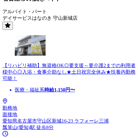
アルバイト・パート
デイサービスはなのき 守山新城店
【リハビリ補助】無資格OK◎要支援～要介護2までの利用者
様中心◎入浴・食事介助なし★土日祝完全休み★扶養内勤務
可能！
医療・福祉系
時給
1,150
円〜
勤務地
面接地
愛知県名古屋市守山区新城16-23 ラフォーレ三浦
瓢箪山(愛知)駅 徒歩8分