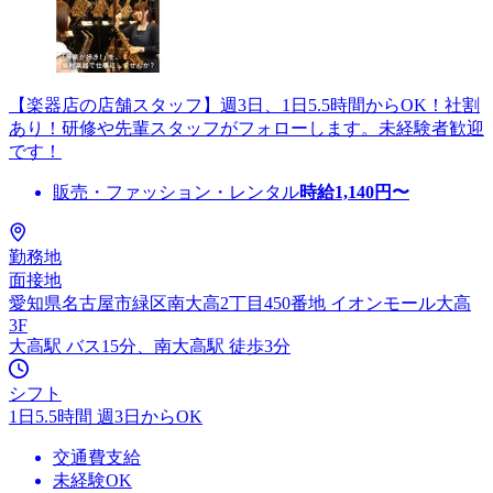
【楽器店の店舗スタッフ】週3日、1日5.5時間からOK！社割
あり！研修や先輩スタッフがフォローします。未経験者歓迎
です！
販売・ファッション・レンタル
時給
1,140
円〜
勤務地
面接地
愛知県名古屋市緑区南大高2丁目450番地 イオンモール大高
3F
大高駅 バス15分、南大高駅 徒歩3分
シフト
1日5.5時間 週3日からOK
交通費支給
未経験OK