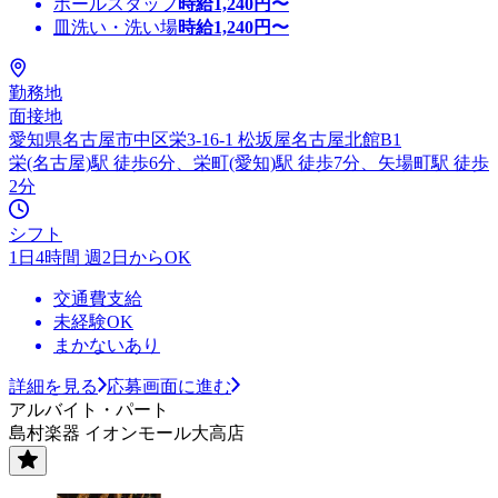
ホールスタッフ
時給
1,240
円〜
皿洗い・洗い場
時給
1,240
円〜
勤務地
面接地
愛知県名古屋市中区栄3-16-1 松坂屋名古屋北館B1
栄(名古屋)駅 徒歩6分、栄町(愛知)駅 徒歩7分、矢場町駅 徒歩
2分
シフト
1日4時間 週2日からOK
交通費支給
未経験OK
まかないあり
詳細を見る
応募画面に進む
アルバイト・パート
島村楽器 イオンモール大高店