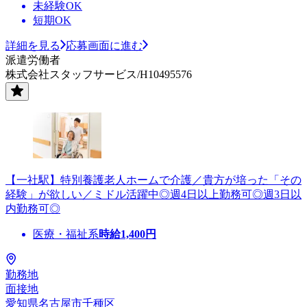
未経験OK
短期OK
詳細を見る
応募画面に進む
派遣労働者
株式会社スタッフサービス/H10495576
【一社駅】特別養護老人ホームで介護／貴方が培った「その
経験」が欲しい／ミドル活躍中◎週4日以上勤務可◎週3日以
内勤務可◎
医療・福祉系
時給
1,400
円
勤務地
面接地
愛知県名古屋市千種区