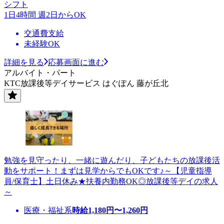
シフト
1日4時間 週2日からOK
交通費支給
未経験OK
詳細を見る
応募画面に進む
アルバイト・パート
KTC放課後等デイサービス はぐぽん 藤が丘北
勉強を見守ったり、一緒に遊んだり、子どもたちの放課後活
動をサポート！まずは見学からでもOKです♪～【児童指導
員/保育士】土日休み★扶養内勤務OK◎放課後等デイの求人
～
医療・福祉系
時給
1,180
円〜
1,260
円