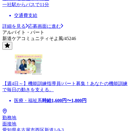
一社駅からバスで11分
交通費支給
詳細を見る
応募画面に進む
アルバイト・パート
新道ケアコミュニティそよ風/45246
【週4日～】機能訓練指導員/パート募集！あなたの機能訓練
で毎日の動きを支える。
医療・福祉系
時給
1,600
円〜
1,800
円
勤務地
面接地
愛知県名古屋市西区新道1-9-3