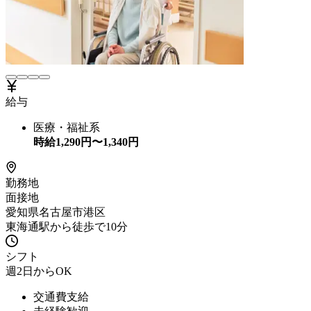
給与
医療・福祉系
時給
1,290
円〜
1,340
円
勤務地
面接地
愛知県名古屋市港区
東海通駅から徒歩で10分
シフト
週2日からOK
交通費支給