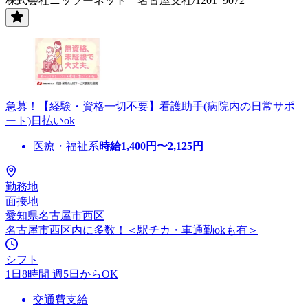
株式会社ニッソーネット 名古屋支社/1201_9072
急募！【経験・資格一切不要】看護助手(病院内の日常サポ
ート)日払いok
医療・福祉系
時給
1,400
円〜
2,125
円
勤務地
面接地
愛知県名古屋市西区
名古屋市西区内に多数！＜駅チカ・車通勤okも有＞
シフト
1日8時間 週5日からOK
交通費支給