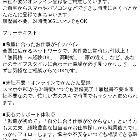
来社不要のオンライン登録をご用意しています。
ご自宅からスマホやパソコンなどですきま時間にさくっとか
んたんに登録できちゃいます。
履歴書不要、24時間365日いつでもOK！
フリーテキスト
■希望に合ったお仕事がイッパイ♪
全国に広がるネットワークで、案件数は常時1万件以上！
「無資格・未経験OK」「高時給」「家の近く」など、あな
たのライフスタイルに合わせた職場が必ず見つかります。ま
ずは気軽なご相談からでOKです。
■来社不要！オンラインでかんたん登録
スマホやPCから24時間いつでも登録完了！履歴書不要＆来
社不要なので、忙しい方のスキマ時間でもサクッと進められ
ます。
■安心のサポート体制◎
「派遣が初めて」「自分に合う仕事が分からない」という方
も大丈夫。経験豊富な担当者がお仕事探しから就業後までし
っかりフォローします。悩みや不安をいつでも相談できる環