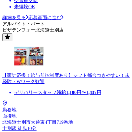
交通費支給
未経験OK
詳細を見る
応募画面に進む
アルバイト・パート
ピザテンフォー北海道士別店
【家計応援！給与前払制度あり】シフト都合つきやすい！未
経験・Wワーク歓迎
デリバリースタッフ
時給
1,100
円〜
1,437
円
勤務地
面接地
北海道士別市大通東4丁目719番地
士別駅 徒歩10分