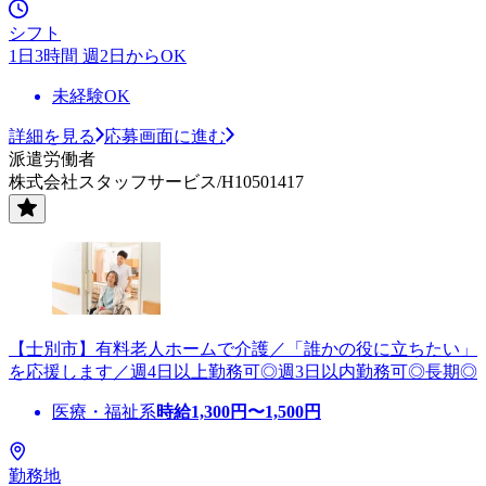
シフト
1日3時間 週2日からOK
未経験OK
詳細を見る
応募画面に進む
派遣労働者
株式会社スタッフサービス/H10501417
【士別市】有料老人ホームで介護／「誰かの役に立ちたい」
を応援します／週4日以上勤務可◎週3日以内勤務可◎長期◎
医療・福祉系
時給
1,300
円〜
1,500
円
勤務地