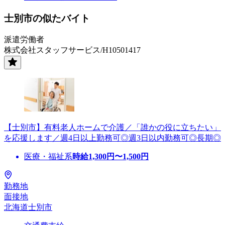
士別市の似たバイト
派遣労働者
株式会社スタッフサービス/H10501417
【士別市】有料老人ホームで介護／「誰かの役に立ちたい」
を応援します／週4日以上勤務可◎週3日以内勤務可◎長期◎
医療・福祉系
時給
1,300
円〜
1,500
円
勤務地
面接地
北海道士別市