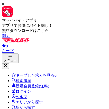
×
マッハバイトアプリ
アプリでお得にバイト探し！
無料ダウンロードはこちら
開く
0
キープ
メニュー
キープした求人を見る
0
検索履歴
新規会員登録(無料)
ログイン
ヘルプ
エリアから探す
駅から探す