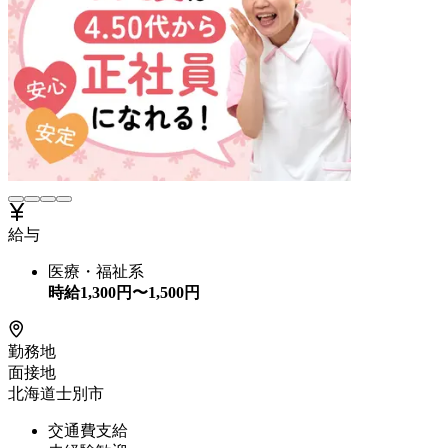
給与
医療・福祉系
時給
1,300
円〜
1,500
円
勤務地
面接地
北海道士別市
交通費支給