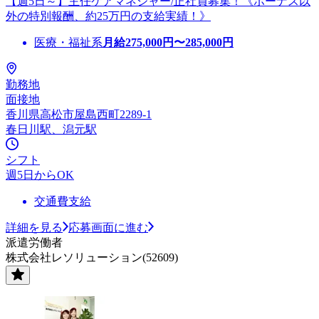
【週5日～】主任ケアマネジャー/正社員募集！《ボーナス以
外の特別報酬、約25万円の支給実績！》
医療・福祉系
月給
275,000
円〜
285,000
円
勤務地
面接地
香川県高松市屋島西町2289-1
春日川駅、潟元駅
シフト
週5日からOK
交通費支給
詳細を見る
応募画面に進む
派遣労働者
株式会社レソリューション(52609)