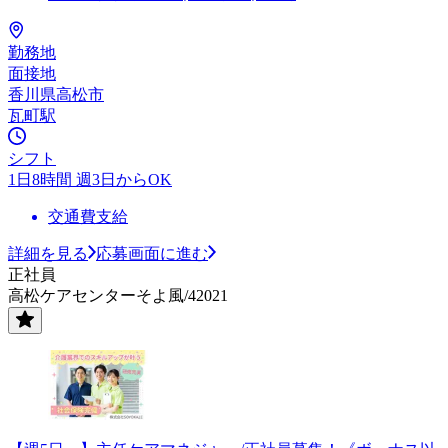
勤務地
面接地
香川県高松市
瓦町駅
シフト
1日8時間 週3日からOK
交通費支給
詳細を見る
応募画面に進む
正社員
高松ケアセンターそよ風/42021