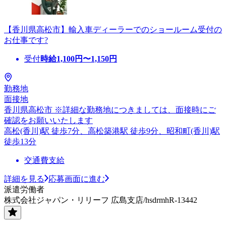
【香川県高松市】輸入車ディーラーでのショールーム受付の
お仕事です?
受付
時給
1,100
円〜
1,150
円
勤務地
面接地
香川県高松市 ※詳細な勤務地につきましては、面接時にご
確認をお願いいたします
高松(香川)駅 徒歩7分、高松築港駅 徒歩9分、昭和町(香川)駅
徒歩13分
交通費支給
詳細を見る
応募画面に進む
派遣労働者
株式会社ジャパン・リリーフ 広島支店/hsdrmhR-13442