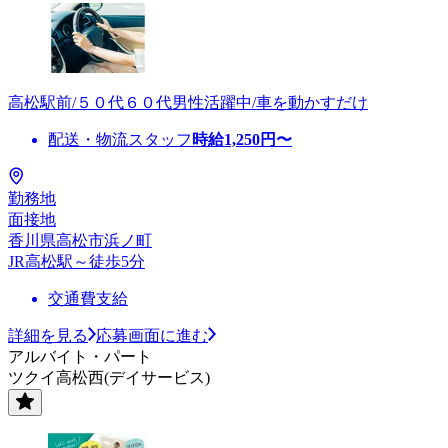
高松駅前/５０代６０代男性活躍中/車を動かすだけ
配送・物流スタッフ
時給
1,250
円〜
勤務地
面接地
香川県高松市浜ノ町
JR高松駅～徒歩5分
交通費支給
詳細を見る
応募画面に進む
アルバイト・パート
ツクイ高松西(デイサービス)