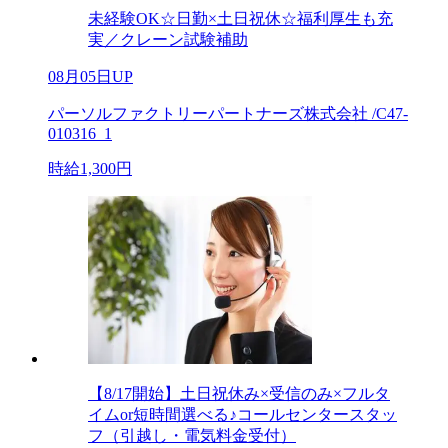
未経験OK☆日勤×土日祝休☆福利厚生も充
実／クレーン試験補助
08月05日UP
パーソルファクトリーパートナーズ株式会社 /C47-
010316_1
時給1,300円
【8/17開始】土日祝休み×受信のみ×フルタ
イムor短時間選べる♪コールセンタースタッ
フ（引越し・電気料金受付）