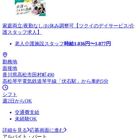
家庭両立/夜勤なし/お休み調整可【ツクイのデイサービス/介
護スタッフ求人】
老人介護施設スタッフ
時給
1,036
円〜
1,077
円
勤務地
面接地
香川県高松市田村町490
高松琴平電気鉄道琴平線「伏石駅」から車約5分
シフト
週2日からOK
交通費支給
未経験OK
詳細を見る
応募画面に進む
アルバイト・パート