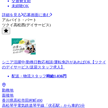
交通費支給
未経験OK
詳細を見る
応募画面に進む
アルバイト・パート
ツクイ高松西(デイサービス)
シニア活躍中/勤務日数応相談/運転免許があればOK【ツクイ
のデイサービス/送迎スタッフ求人】
配送・物流スタッフ
時給
1,036
円
勤務地
面接地
香川県高松市田村町490
高松琴平電気鉄道琴平線「伏石駅」から車約5分