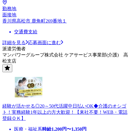
勤務地
面接地
香川県高松市 鹿角町269番地１
交通費支給
詳細を見る
応募画面に進む
派遣労働者
マンパワーグループ株式会社 ケアサービス事業部(介護) 高
松支店
経験が活かせる◎20～50代活躍中日払いOK◆介護のオシゴ
ト！実務経験1年以上の方大歓迎！【来社不要！WEB・電話
登録ＯＫ】
医療・福祉系
時給
1,200
円〜
1,350
円