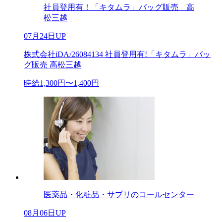
社員登用有！「キタムラ」バッグ販売 高
松三越
07月24日UP
株式会社iDA/26084134 社員登用有!「キタムラ」バッ
グ販売 高松三越
時給1,300円〜1,400円
医薬品・化粧品・サプリのコールセンター
08月06日UP