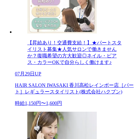
【昇給あり！交通費支給！】★パートスタ
イリスト募集★人気サロンで働きません
か？復職希望の方大歓迎◎ネイル・ピア
ス・カラーOKで自分らしく働けます♪
07月29日UP
HAIR SALON IWASAKI 香川高松レインボー店［パー
ト］レギュラースタイリスト(株式会社ハクブン)
時給1,150円〜1,600円