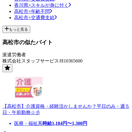
香川県×スキルが身に付く
高松市×年齢不問
高松市×交通費支給
もっと見る
高松市の似たバイト
派遣労働者
株式会社スタッフサービス/H10365600
【高松市】介護資格・経験活かしませんか？平日のみ・週５
日・午前勤務☆彡
医療・福祉系
時給
1,184
円〜
1,300
円