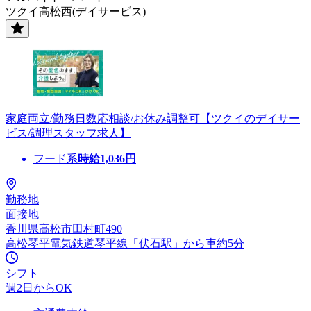
ツクイ高松西(デイサービス)
家庭両立/勤務日数応相談/お休み調整可【ツクイのデイサー
ビス/調理スタッフ求人】
フード系
時給
1,036
円
勤務地
面接地
香川県高松市田村町490
高松琴平電気鉄道琴平線「伏石駅」から車約5分
シフト
週2日からOK