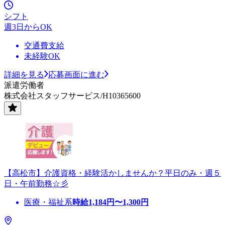
シフト
週3日からOK
交通費支給
未経験OK
詳細を見る
応募画面に進む
派遣労働者
株式会社スタッフサービス/H10365600
【高松市】介護資格・経験活かしませんか？平日のみ・週５
日・午前勤務☆彡
医療・福祉系
時給
1,184
円〜
1,300
円