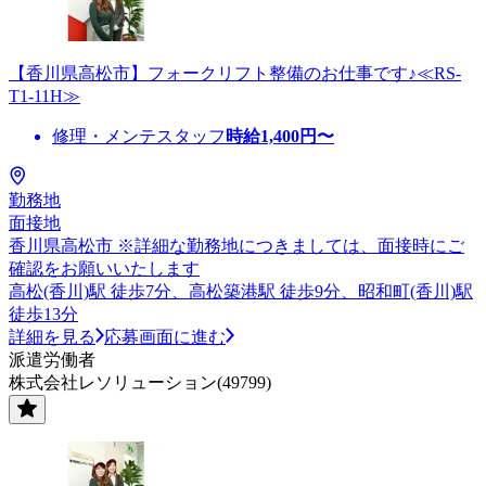
【香川県高松市】フォークリフト整備のお仕事です♪≪RS-
T1-11H≫
修理・メンテスタッフ
時給
1,400
円〜
勤務地
面接地
香川県高松市 ※詳細な勤務地につきましては、面接時にご
確認をお願いいたします
高松(香川)駅 徒歩7分、高松築港駅 徒歩9分、昭和町(香川)駅
徒歩13分
詳細を見る
応募画面に進む
派遣労働者
株式会社レソリューション(49799)