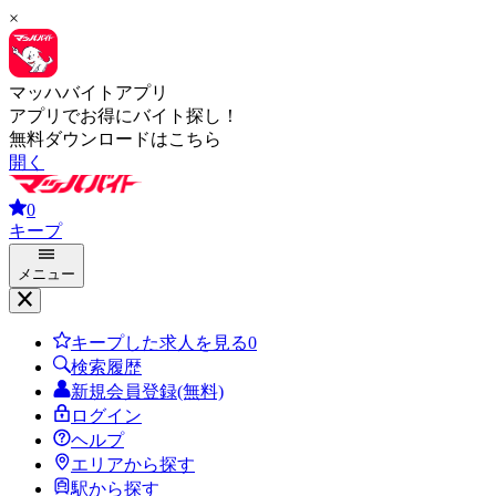
×
マッハバイトアプリ
アプリでお得にバイト探し！
無料ダウンロードはこちら
開く
0
キープ
メニュー
キープした求人を見る
0
検索履歴
新規会員登録(無料)
ログイン
ヘルプ
エリアから探す
駅から探す