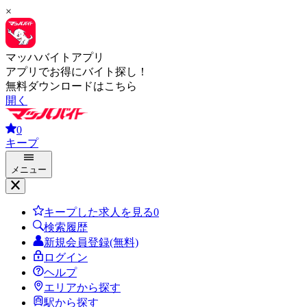
×
マッハバイトアプリ
アプリでお得にバイト探し！
無料ダウンロードはこちら
開く
0
キープ
メニュー
キープした求人を見る
0
検索履歴
新規会員登録(無料)
ログイン
ヘルプ
エリアから探す
駅から探す