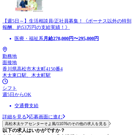
【週5日～】生活相談員/正社員募集！《ボーナス以外の特別
報酬、約53万円の支給実績！》
医療・福祉系
月給
270,000
円〜
295,000
円
勤務地
面接地
香川県高松市木太町4150番4
木太東口駅、木太町駅
シフト
週5日からOK
交通費支給
詳細を見る
応募画面に進む
高松木太ケアセンターそよ風/11076のその他の求人を見る
以下の求人はいかがですか？