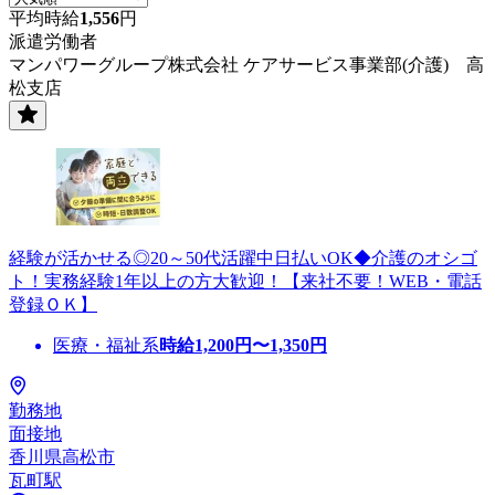
平均時給
1,556
円
派遣労働者
マンパワーグループ株式会社 ケアサービス事業部(介護) 高
松支店
経験が活かせる◎20～50代活躍中日払いOK◆介護のオシゴ
ト！実務経験1年以上の方大歓迎！【来社不要！WEB・電話
登録ＯＫ】
医療・福祉系
時給
1,200
円〜
1,350
円
勤務地
面接地
香川県高松市
瓦町駅