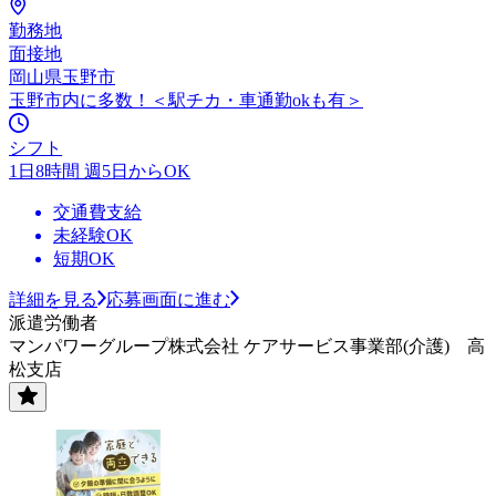
勤務地
面接地
岡山県玉野市
玉野市内に多数！＜駅チカ・車通勤okも有＞
シフト
1日8時間 週5日からOK
交通費支給
未経験OK
短期OK
詳細を見る
応募画面に進む
派遣労働者
マンパワーグループ株式会社 ケアサービス事業部(介護) 高
松支店