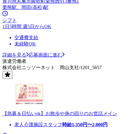
香川県丸亀市綾歌町栗熊西913番地1
栗熊駅、岡田(高松)駅
シフト
1日5時間 週5日からOK
交通費支給
未経験OK
詳細を見る
応募画面に進む
派遣労働者
株式会社ニッソーネット 岡山支社/1201_5657
【急募＆日払いok】お散歩や身の回りのお世話メイン
老人介護施設スタッフ
時給
1,350
円〜
2,000
円