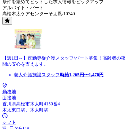
条件を緩めてヒットした求人情報をピックアップ
アルバイト・パート
高松木太ケアセンターそよ風/10740
【週1日～】夜勤専従介護スタッフ/パート募集！高齢者の夜
間の安心を支えます。
老人介護施設スタッフ
時給
1,265
円〜
1,470
円
勤務地
面接地
香川県高松市木太町4150番4
木太東口駅、木太町駅
シフト
週1日からOK