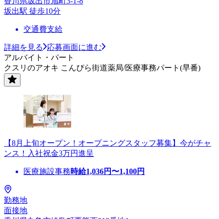
香川県坂出市旭町3-1-8
坂出駅 徒歩10分
交通費支給
詳細を見る
応募画面に進む
アルバイト・パート
クスリのアオキ こんぴら街道薬局/医療事務パート(早番)
【8月上旬オープン！オープニングスタッフ募集】今がチャ
ンス！入社祝金3万円進呈
医療施設事務
時給
1,036
円〜
1,100
円
勤務地
面接地