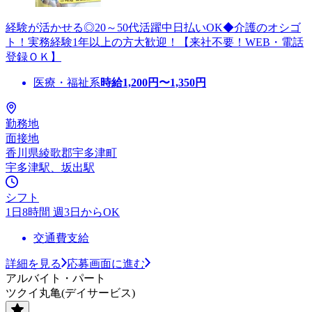
経験が活かせる◎20～50代活躍中日払いOK◆介護のオシゴ
ト！実務経験1年以上の方大歓迎！【来社不要！WEB・電話
登録ＯＫ】
医療・福祉系
時給
1,200
円〜
1,350
円
勤務地
面接地
香川県綾歌郡宇多津町
宇多津駅、坂出駅
シフト
1日8時間 週3日からOK
交通費支給
詳細を見る
応募画面に進む
アルバイト・パート
ツクイ丸亀(デイサービス)