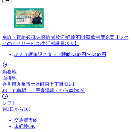
免許・資格必須/未経験者歓迎/経験不問/研修制度充実【ツク
イのデイサービス/生活相談員求人】
老人介護施設スタッフ
時給
1,367
円〜
1,467
円
勤務地
面接地
香川県丸亀市土器町東七丁目432-1
JR「丸亀駅」「宇多津駅」から車約5分
シフト
週3日からOK
交通費支給
未経験OK