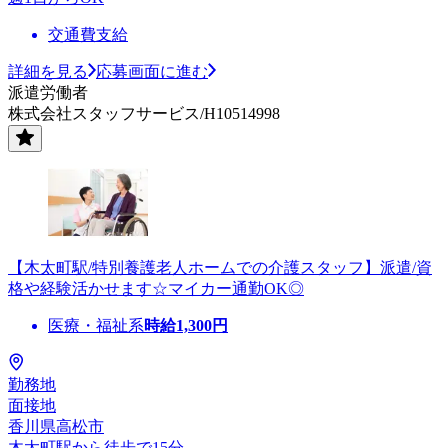
交通費支給
詳細を見る
応募画面に進む
派遣労働者
株式会社スタッフサービス/H10514998
【木太町駅/特別養護老人ホームでの介護スタッフ】派遣/資
格や経験活かせます☆マイカー通勤OK◎
医療・福祉系
時給
1,300
円
勤務地
面接地
香川県高松市
木太町駅から徒歩で15分