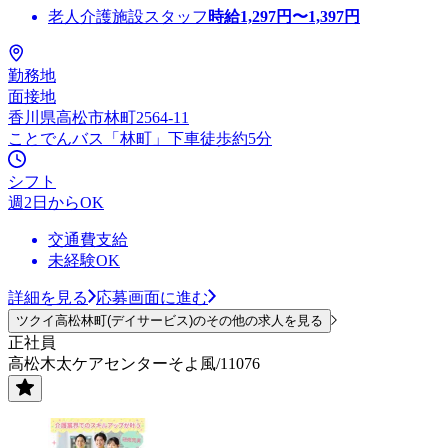
老人介護施設スタッフ
時給
1,297
円〜
1,397
円
勤務地
面接地
香川県高松市林町2564-11
ことでんバス「林町」下車徒歩約5分
シフト
週2日からOK
交通費支給
未経験OK
詳細を見る
応募画面に進む
ツクイ高松林町(デイサービス)のその他の求人を見る
正社員
高松木太ケアセンターそよ風/11076