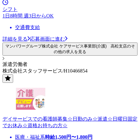
シフト
1日8時間 週3日からOK
交通費支給
詳細を見る
応募画面に進む
マンパワーグループ株式会社 ケアサービス事業部(介護) 高松支店のそ
の他の求人を見る
派遣労働者
株式会社スタッフサービス/H10466854
デイサービスでの看護師募集☆日勤のみ☆派遣☆日曜日固定
でお休み☆資格お持ちの方☆
医療・福祉系
時給
1,500
円〜
1,800
円