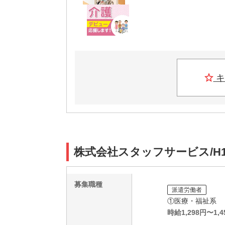
キ
株式会社スタッフサービス/H1
募集職種
派遣労働者
①医療・福祉系
時給
1,298
円〜
1,4