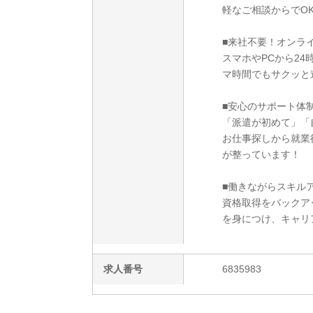
軽なご相談からでO
■来社不要！オンラ
スマホやPCから2
マ時間でもサクッと
■安心のサポート体
「派遣が初めて」「
お仕事探しから就業
が整っています！
■働きながらスキルア
資格取得をバックア
を身につけ、キャリ
求人番号
6835983