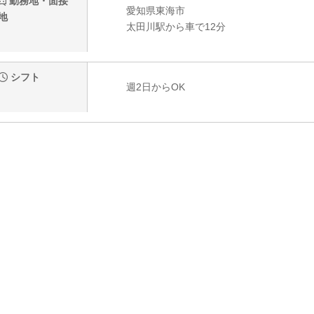
勤務地・面接
愛知県東海市
地
太田川駅から車で12分
シフト
週2日からOK