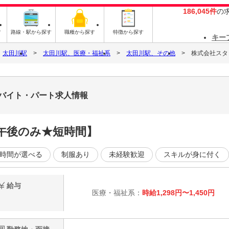
186,045件
の
す
路線・駅から探す
職種から探す
特徴から探す
キー
太田川駅
太田川駅、医療・福祉系
太田川駅、その他
株式会社スタッ
5のバイト・パート求人情報
午後のみ★短時間】
時間が選べる
制服あり
未経験歓迎
スキルが身に付く
給与
医療・福祉系：
時給1,298円〜1,450円