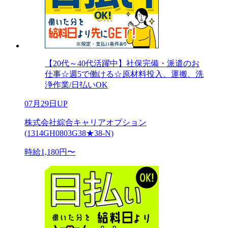
【20代～40代活躍中】社保完備・派遣のお
仕事☆週5で働ける☆原材料投入、運搬、洗
浄作業/日払いOK
07月29日UP
株式会社綜合キャリアオプション
(1314GH0803G38★38-N)
時給1,180円〜