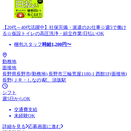
【20代～40代活躍中】社保完備・派遣のお仕事☆週5で働け
る☆仮設トイレの高圧洗浄・組立作業/日払いOK
梱包スタッフ
時給
1,200
円〜
勤務地
面接地
長野県長野市(勤務地) 長野市三輪荒屋1180-1 西館1F(面接地)
長野(ＪＲ・しなの)駅、須坂駅
シフト
週5日からOK
交通費支給
未経験OK
詳細を見る
応募画面に進む