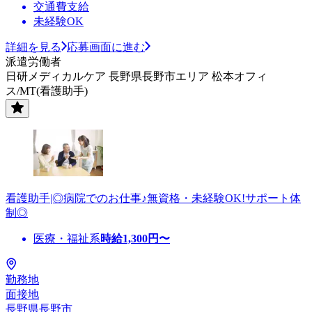
交通費支給
未経験OK
詳細を見る
応募画面に進む
派遣労働者
日研メディカルケア 長野県長野市エリア 松本オフィ
ス/MT(看護助手)
看護助手|◎病院でのお仕事♪無資格・未経験OK!サポート体
制◎
医療・福祉系
時給
1,300
円〜
勤務地
面接地
長野県長野市