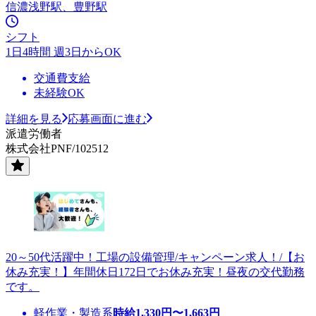
信濃浅野駅、豊野駅
シフト
1日4時間 週3日からOK
交通費支給
未経験OK
詳細を見る
応募画面に進む
派遣労働者
株式会社PNF/102512
20～50代活躍中！工場の設備管理/キャンペーン求人！/【お
休み充実！】年間休日172日でお休み充実！昼夜の交代勤務
です。
軽作業・製造系
時給
1,330
円〜
1,663
円