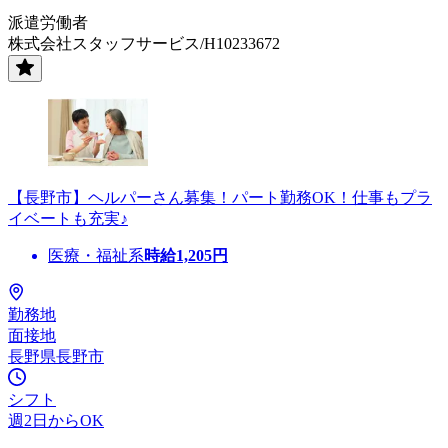
派遣労働者
株式会社スタッフサービス/H10233672
【長野市】ヘルパーさん募集！パート勤務OK！仕事もプラ
イベートも充実♪
医療・福祉系
時給
1,205
円
勤務地
面接地
長野県長野市
シフト
週2日からOK