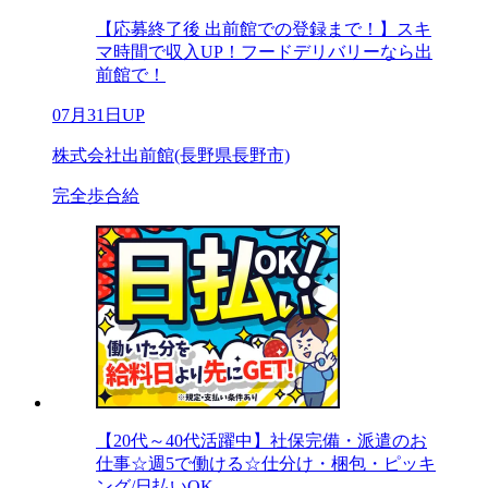
【応募終了後 出前館での登録まで！】スキ
マ時間で収入UP！フードデリバリーなら出
前館で！
07月31日UP
株式会社出前館(長野県長野市)
完全歩合給
【20代～40代活躍中】社保完備・派遣のお
仕事☆週5で働ける☆仕分け・梱包・ピッキ
ング/日払いOK