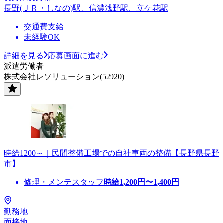
長野(ＪＲ・しなの)駅、信濃浅野駅、立ケ花駅
交通費支給
未経験OK
詳細を見る
応募画面に進む
派遣労働者
株式会社レソリューション(52920)
時給1200～｜民間整備工場での自社車両の整備【長野県長野
市】
修理・メンテスタッフ
時給
1,200
円〜
1,400
円
勤務地
面接地