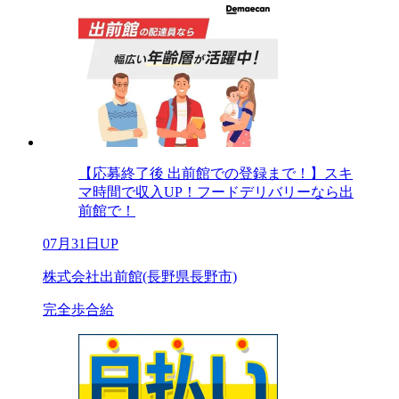
【応募終了後 出前館での登録まで！】スキ
マ時間で収入UP！フードデリバリーなら出
前館で！
07月31日UP
株式会社出前館(長野県長野市)
完全歩合給