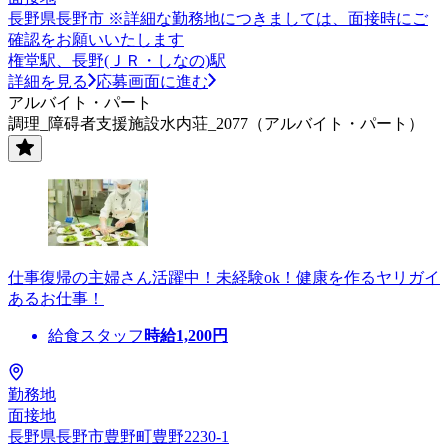
長野県長野市 ※詳細な勤務地につきましては、面接時にご
確認をお願いいたします
権堂駅、長野(ＪＲ・しなの)駅
詳細を見る
応募画面に進む
アルバイト・パート
調理_障碍者支援施設水内荘_2077（アルバイト・パート）
仕事復帰の主婦さん活躍中！未経験ok！健康を作るヤリガイ
あるお仕事！
給食スタッフ
時給
1,200
円
勤務地
面接地
長野県長野市豊野町豊野2230-1