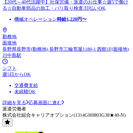
【20代～40代活躍中】社保完備・派遣のお仕事☆週5で働け
る☆自動車部品の加工・バリ取り検査/日払いOK
機械オペレーション
時給
1,220
円〜
勤務地
面接地
長野県長野市(勤務地) 長野市三輪荒屋1180-1 西館1F(面接地)
川中島駅
シフト
週5日からOK
交通費支給
未経験OK
詳細を見る
応募画面に進む
派遣労働者
株式会社綜合キャリアオプション(1314GH0803G38★40-N)