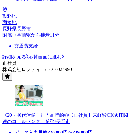
勤務地
面接地
長野県長野市
附属中学前駅から徒歩11分
交通費支給
詳細を見る
応募画面に進む
正社員
株式会社ロフティー/TO10024990
《20～40代活躍！》＊高時給◎【正社員】未経験OK★IT関
連のコールセンター業務/長野市
データ入力
月給
220,000
円〜
239,000
円