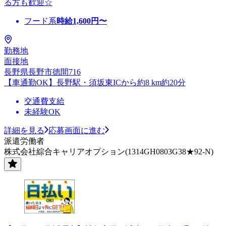
る方も歓迎☆
フード系
時給
1,600
円〜
勤務地
面接地
長野県長野市徳間716
【車通勤OK】長野駅・須坂東ICから約8 km約20分
交通費支給
未経験OK
詳細を見る
応募画面に進む
派遣労働者
株式会社綜合キャリアオプション(1314GH0803G38★92-N)