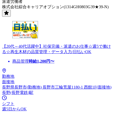
派遣労働者
株式会社綜合キャリアオプション(1314GH0803G39★39-N)
【20代～40代活躍中】社保完備・派遣のお仕事☆週5で働け
る☆再生木材の品質管理・データ入力/日払いOK
商品管理
時給
1,200
円〜
勤務地
面接地
長野県長野市(勤務地) 長野市三輪荒屋1180-1 西館1F(面接地)
長野(長野電鉄)駅
シフト
週5日からOK