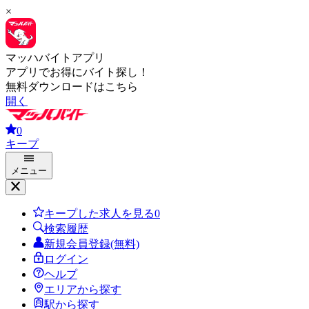
×
マッハバイトアプリ
アプリでお得にバイト探し！
無料ダウンロードはこちら
開く
0
キープ
メニュー
キープした求人を見る
0
検索履歴
新規会員登録(無料)
ログイン
ヘルプ
エリアから探す
駅から探す