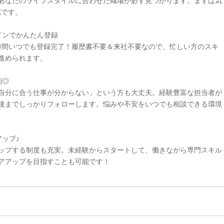
あなたのライフスタイルに合わせた職場が必ず見つかります。まずは気
Kです。
インでかんたん登録
4時間いつでも登録完了！履歴書不要＆来社不要なので、忙しい方のスキ
進められます。
制◎
自分に合う仕事が分からない」という方も大丈夫。経験豊富な担当者が
後までしっかりフォローします。悩みや不安をいつでも相談できる環境
ップ♪
ップする制度も充実。未経験からスタートして、働きながら専門スキル
アアップを目指すことも可能です！