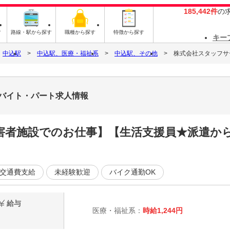
185,442件
の
す
路線・駅から探す
職種から探す
特徴から探す
キー
中込駅
中込駅、医療・福祉系
中込駅、その他
株式会社スタッフサービ
8のバイト・パート求人情報
害者施設でのお仕事】【生活支援員★派遣か
交通費支給
未経験歓迎
バイク通勤OK
給与
医療・福祉系：
時給1,244円