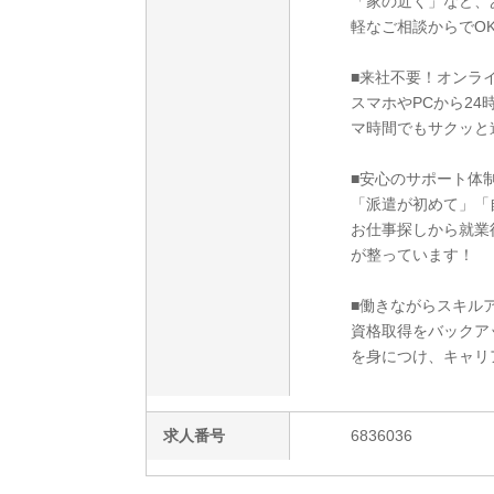
「家の近く」など、
軽なご相談からでO
■来社不要！オンラ
スマホやPCから2
マ時間でもサクッと
■安心のサポート体
「派遣が初めて」「
お仕事探しから就業
が整っています！
■働きながらスキルア
資格取得をバックア
を身につけ、キャリ
求人番号
6836036