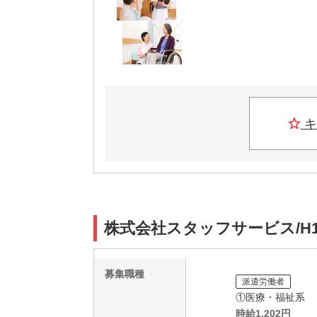
キ
株式会社スタッフサービス/H1
募集職種
派遣労働者
①医療・福祉系
時給
1,202
円