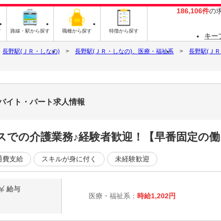
186,106件
の
す
路線・駅から探す
職種から探す
特徴から探す
キー
長野駅(ＪＲ・しなの)
長野駅(ＪＲ・しなの)、医療・福祉系
長野駅(Ｊ
3のバイト・パート求人情報
スでの介護業務♪経験者歓迎！【早番固定の働
通費支給
スキルが身に付く
未経験歓迎
給与
医療・福祉系：
時給1,202円