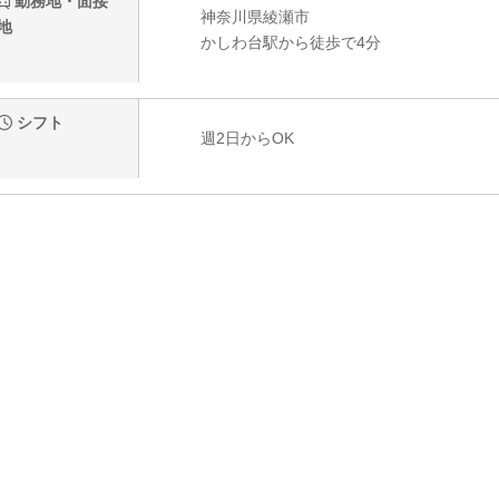
勤務地・面接
神奈川県綾瀬市
地
かしわ台駅から徒歩で4分
シフト
週2日からOK