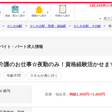
186,045件
の
す
路線・駅から探す
職種から探す
特徴から探す
キー
かしわ台駅
かしわ台駅、医療・福祉系
かしわ台駅、その他
株
9のバイト・パート求人情報
介護のお仕事☆夜勤のみ！資格経験活かせま
年齢不問
スキルが身に付く
給与
医療・福祉系：
時給1,500円〜1,600円