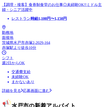
【調理・接客】食券制食堂のお仕事◎未経験OK!!ミドル主
婦・シニア活躍中
レストラン
時給
1,100
円〜
1,150
円
勤務地
面接地
茨城県水戸市赤塚2-2029-164
赤塚駅より徒歩10分
シフト
週2日からOK
交通費支給
未経験OK
まかないあり
詳細を見る
応募画面に進む
水戸市の新着アルバイト