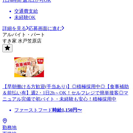
1日4時間 週3日からOK
交通費支給
未経験OK
詳細を見る
応募画面に進む
アルバイト・パート
すき家 水戸笠原店
【早朝働ける方歓迎(手当あり)】◎積極採用中◎【食事補助
＆前払い有】週2・1日2h～OK！セルフレジで簡単接客◎マ
ニュアル完備で初バイト・未経験も安心！積極採用中
ファーストフード
時給
1,150
円〜
勤務地