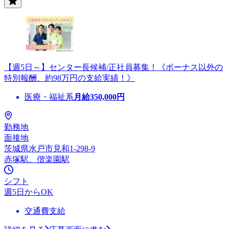
【週5日～】センター長候補/正社員募集！《ボーナス以外の
特別報酬、約98万円の支給実績！》
医療・福祉系
月給
350,000
円
勤務地
面接地
茨城県水戸市見和1-298-9
赤塚駅、偕楽園駅
シフト
週5日からOK
交通費支給