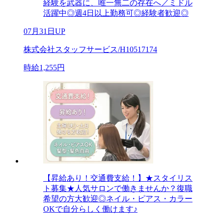
経験を武器に、唯一無二の存在へ／ミドル
活躍中◎週4日以上勤務可◎経験者歓迎◎
07月31日UP
株式会社スタッフサービス/H10517174
時給1,255円
【昇給あり！交通費支給！】★スタイリス
ト募集★人気サロンで働きませんか？復職
希望の方大歓迎◎ネイル・ピアス・カラー
OKで自分らしく働けます♪