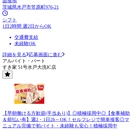
面接地
茨城県水戸市笠原町976-21
シフト
1日2時間 週2日からOK
交通費支給
未経験OK
詳細を見る
応募画面に進む
アルバイト・パート
すき家 51号水戸大洗IC店
【早朝働ける方歓迎(手当あり)】◎積極採用中◎【食事補助
＆前払い有】週2・1日2h～OK！セルフレジで簡単接客◎マ
ニュアル完備で初バイト・未経験も安心！積極採用中