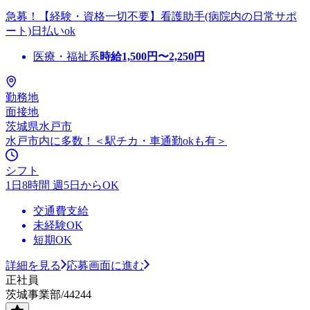
急募！【経験・資格一切不要】看護助手(病院内の日常サポ
ート)日払いok
医療・福祉系
時給
1,500
円〜
2,250
円
勤務地
面接地
茨城県水戸市
水戸市内に多数！＜駅チカ・車通勤okも有＞
シフト
1日8時間 週5日からOK
交通費支給
未経験OK
短期OK
詳細を見る
応募画面に進む
正社員
茨城事業部/44244