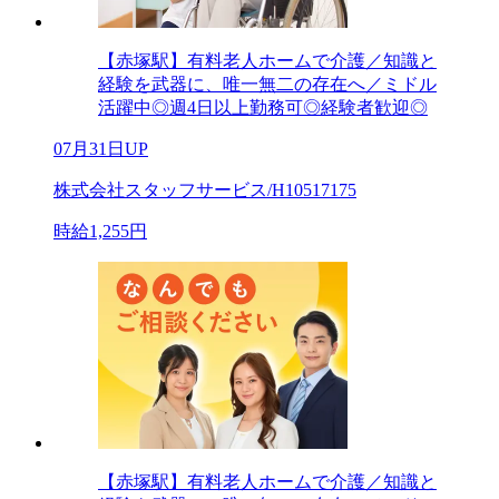
【赤塚駅】有料老人ホームで介護／知識と
経験を武器に、唯一無二の存在へ／ミドル
活躍中◎週4日以上勤務可◎経験者歓迎◎
07月31日UP
株式会社スタッフサービス/H10517175
時給1,255円
【赤塚駅】有料老人ホームで介護／知識と