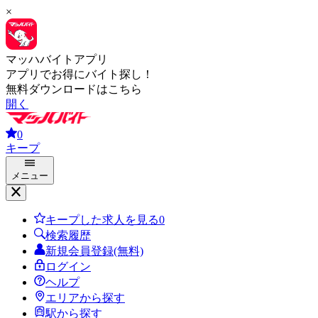
×
マッハバイトアプリ
アプリでお得にバイト探し！
無料ダウンロードはこちら
開く
0
キープ
メニュー
キープした求人を見る
0
検索履歴
新規会員登録(無料)
ログイン
ヘルプ
エリアから探す
駅から探す