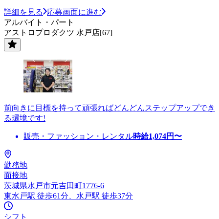
詳細を見る
応募画面に進む
アルバイト・パート
アストロプロダクツ 水戸店[67]
前向きに目標を持って頑張ればどんどんステップアップでき
る環境です!
販売・ファッション・レンタル
時給
1,074
円〜
勤務地
面接地
茨城県水戸市元吉田町1776-6
東水戸駅 徒歩61分、水戸駅 徒歩37分
シフト