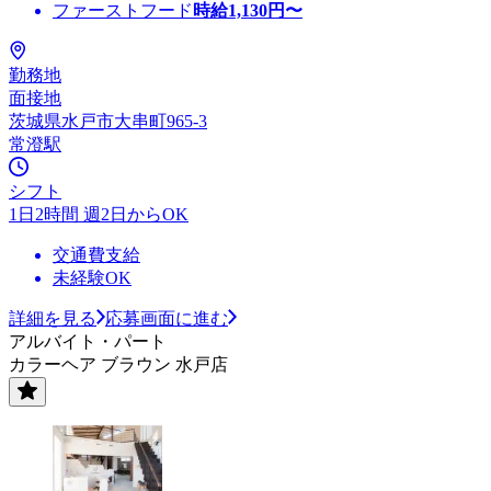
ファーストフード
時給
1,130
円〜
勤務地
面接地
茨城県水戸市大串町965-3
常澄駅
シフト
1日2時間 週2日からOK
交通費支給
未経験OK
詳細を見る
応募画面に進む
アルバイト・パート
カラーヘア ブラウン 水戸店