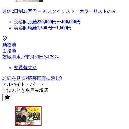
週休2日制25万円～ ※スタイリスト・カラーリストのみ
美容師
月給
230,000
円〜
400,000
円
美容師
時給
1,300
円〜
1,600
円
勤務地
面接地
茨城県水戸市河和田2-1792-4
交通費支給
詳細を見る
応募画面に進む
アルバイト・パート
ごはんどき水戸赤塚店