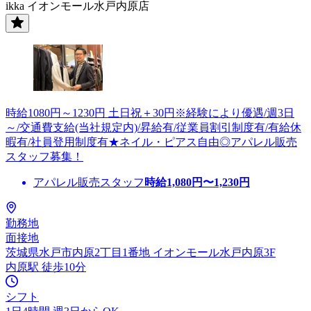
ikka イオンモール水戸内原店
時給1080円～1230円 土日祝＋30円※経験により優遇/週3日
～/交通費支給(当社規定内)/昇給有/従業員割引制度有/有給休
暇有/社員登用制度有★ネイル・ピアス自由◎アパレル販売
スタッフ募集！
アパレル販売スタッフ
時給
1,080
円〜
1,230
円
勤務地
面接地
茨城県水戸市内原2丁目1番地 イオンモール水戸内原3F
内原駅 徒歩10分
シフト