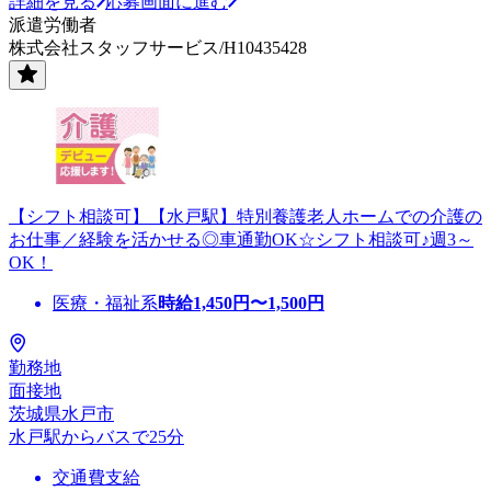
詳細を見る
応募画面に進む
派遣労働者
株式会社スタッフサービス/H10435428
【シフト相談可】【水戸駅】特別養護老人ホームでの介護の
お仕事／経験を活かせる◎車通勤OK☆シフト相談可♪週3～
OK！
医療・福祉系
時給
1,450
円〜
1,500
円
勤務地
面接地
茨城県水戸市
水戸駅からバスで25分
交通費支給