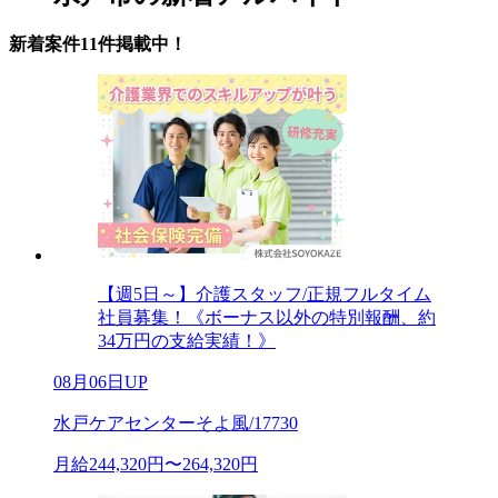
新着案件11件掲載中！
【週5日～】介護スタッフ/正規フルタイム
社員募集！《ボーナス以外の特別報酬、約
34万円の支給実績！》
08月06日UP
水戸ケアセンターそよ風/17730
月給244,320円〜264,320円