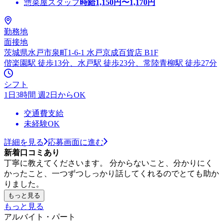
惣菜屋スタッフ
時給
1,150
円〜
1,170
円
勤務地
面接地
茨城県水戸市泉町1-6-1 水戸京成百貨店 B1F
偕楽園駅 徒歩13分、水戸駅 徒歩23分、常陸青柳駅 徒歩27分
シフト
1日3時間 週2日からOK
交通費支給
未経験OK
詳細を見る
応募画面に進む
新着口コミあり
丁寧に教えてくださいます。 分からないこと、分かりにく
かったこと、一つずつしっかり話してくれるのでとても助か
りました。
もっと見る
もっと見る
アルバイト・パート