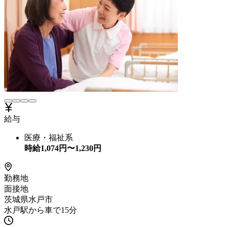
給与
医療・福祉系
時給
1,074
円〜
1,230
円
勤務地
面接地
茨城県水戸市
水戸駅から車で15分