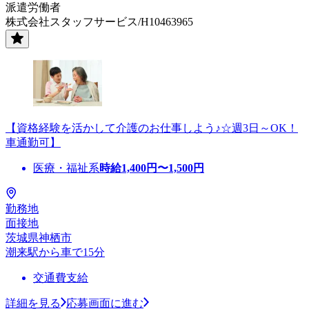
派遣労働者
株式会社スタッフサービス/H10463965
【資格経験を活かして介護のお仕事しよう♪☆週3日～OK！
車通勤可】
医療・福祉系
時給
1,400
円〜
1,500
円
勤務地
面接地
茨城県神栖市
潮来駅から車で15分
交通費支給
詳細を見る
応募画面に進む