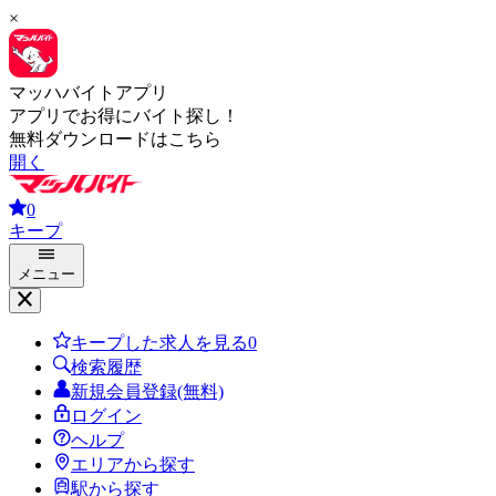
×
マッハバイトアプリ
アプリでお得にバイト探し！
無料ダウンロードはこちら
開く
0
キープ
メニュー
キープした求人を見る
0
検索履歴
新規会員登録(無料)
ログイン
ヘルプ
エリアから探す
駅から探す