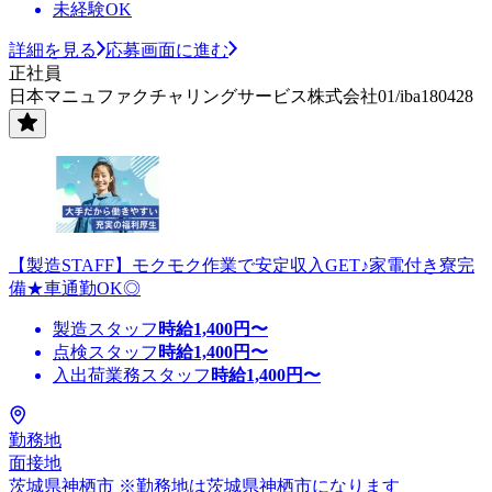
未経験OK
詳細を見る
応募画面に進む
正社員
日本マニュファクチャリングサービス株式会社01/iba180428
【製造STAFF】モクモク作業で安定収入GET♪家電付き寮完
備★車通勤OK◎
製造スタッフ
時給
1,400
円〜
点検スタッフ
時給
1,400
円〜
入出荷業務スタッフ
時給
1,400
円〜
勤務地
面接地
茨城県神栖市 ※勤務地は茨城県神栖市になります