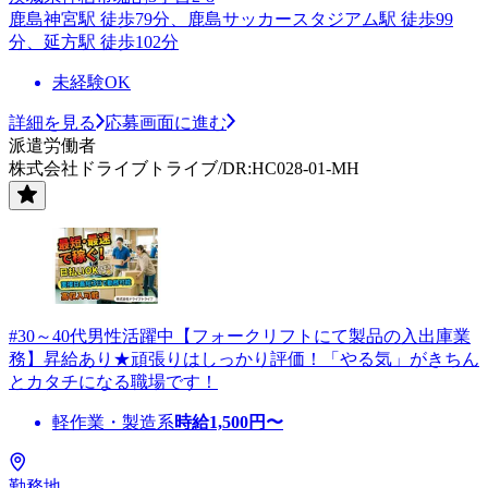
鹿島神宮駅 徒歩79分、鹿島サッカースタジアム駅 徒歩99
分、延方駅 徒歩102分
未経験OK
詳細を見る
応募画面に進む
派遣労働者
株式会社ドライブトライブ/DR:HC028-01-MH
#30～40代男性活躍中【フォークリフトにて製品の入出庫業
務】昇給あり★頑張りはしっかり評価！「やる気」がきちん
とカタチになる職場です！
軽作業・製造系
時給
1,500
円〜
勤務地