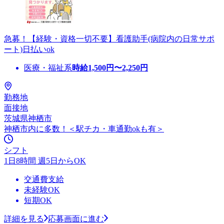
急募！【経験・資格一切不要】看護助手(病院内の日常サポ
ート)日払いok
医療・福祉系
時給
1,500
円〜
2,250
円
勤務地
面接地
茨城県神栖市
神栖市内に多数！＜駅チカ・車通勤okも有＞
シフト
1日8時間 週5日からOK
交通費支給
未経験OK
短期OK
詳細を見る
応募画面に進む