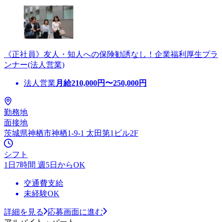
《正社員》友人・知人への保険勧誘なし！企業福利厚生プラ
ンナー(法人営業)
法人営業
月給
210,000
円〜
250,000
円
勤務地
面接地
茨城県神栖市神栖1-9-1 太田第1ビル2F
シフト
1日7時間 週5日からOK
交通費支給
未経験OK
詳細を見る
応募画面に進む