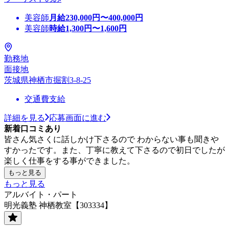
美容師
月給
230,000
円〜
400,000
円
美容師
時給
1,300
円〜
1,600
円
勤務地
面接地
茨城県神栖市掘割3-8-25
交通費支給
詳細を見る
応募画面に進む
新着口コミあり
皆さん気さくに話しかけ下さるので わからない事も聞きや
すかったです。また、丁寧に教えて下さるので初日でしたが
楽しく仕事をする事ができました。
もっと見る
もっと見る
アルバイト・パート
明光義塾 神栖教室【303334】