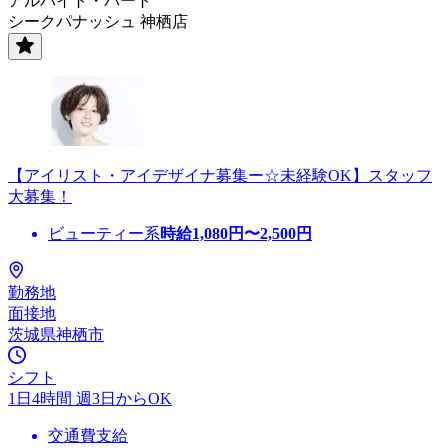
アルバイト・パート
シークパナッシュ 神栖店
【アイリスト・アイデザイナ募集ー☆未経験OK】スタッフ
大募集！
ビューティー系
時給
1,080
円〜
2,500
円
勤務地
面接地
茨城県神栖市
シフト
1日4時間 週3日からOK
交通費支給