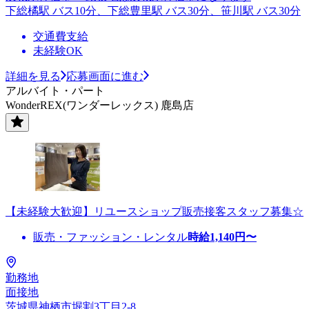
下総橘駅 バス10分、下総豊里駅 バス30分、笹川駅 バス30分
交通費支給
未経験OK
詳細を見る
応募画面に進む
アルバイト・パート
WonderREX(ワンダーレックス) 鹿島店
【未経験大歓迎】リユースショップ販売接客スタッフ募集☆
販売・ファッション・レンタル
時給
1,140
円〜
勤務地
面接地
茨城県神栖市堀割3丁目2-8