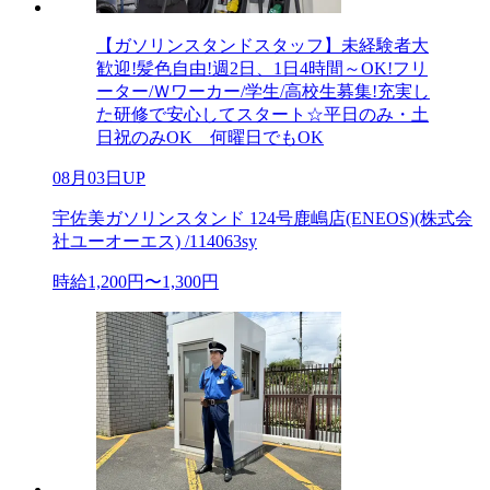
【ガソリンスタンドスタッフ】未経験者大
歓迎!髪色自由!週2日、1日4時間～OK!フリ
ーター/Ｗワーカー/学生/高校生募集!充実し
た研修で安心してスタート☆平日のみ・土
日祝のみOK 何曜日でもOK
08月03日UP
宇佐美ガソリンスタンド 124号鹿嶋店(ENEOS)(株式会
社ユーオーエス) /114063sy
時給1,200円〜1,300円