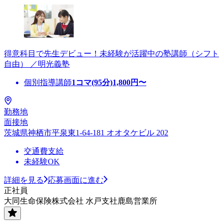
得意科目で先生デビュー！未経験が活躍中の塾講師（シフト
自由） ／明光義塾
個別指導講師
1コマ(95分)
1,800
円〜
勤務地
面接地
茨城県神栖市平泉東1-64-181 オオタケビル 202
交通費支給
未経験OK
詳細を見る
応募画面に進む
正社員
大同生命保険株式会社 水戸支社鹿島営業所