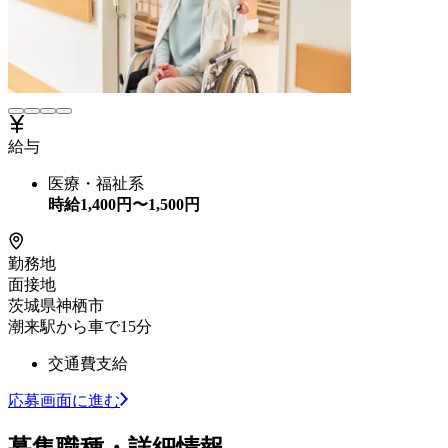
給与
医療・福祉系
時給
1,400
円〜
1,500
円
勤務地
面接地
茨城県神栖市
潮来駅から車で15分
交通費支給
応募画面に進む
募集職種・詳細情報