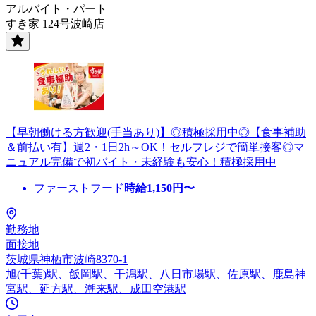
アルバイト・パート
すき家 124号波崎店
【早朝働ける方歓迎(手当あり)】◎積極採用中◎【食事補助
＆前払い有】週2・1日2h～OK！セルフレジで簡単接客◎マ
ニュアル完備で初バイト・未経験も安心！積極採用中
ファーストフード
時給
1,150
円〜
勤務地
面接地
茨城県神栖市波崎8370-1
旭(千葉)駅、飯岡駅、干潟駅、八日市場駅、佐原駅、鹿島神
宮駅、延方駅、潮来駅、成田空港駅