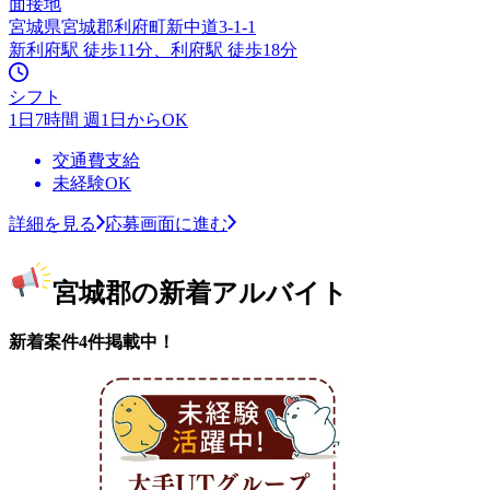
面接地
宮城県宮城郡利府町新中道3-1-1
新利府駅 徒歩11分、利府駅 徒歩18分
シフト
1日7時間 週1日からOK
交通費支給
未経験OK
詳細を見る
応募画面に進む
宮城郡の新着アルバイト
新着案件4件掲載中！