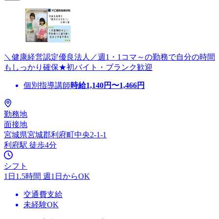
＼健康経営認定優良法人／週1・1コマ～の勤務で自分の時間
もしっかり確保★初バイト・ブランク歓迎
個別指導講師
時給
1,140
円〜
1,466
円
勤務地
面接地
宮城県宮城郡利府町中央2-1-1
利府駅 徒歩4分
シフト
1日1.5時間 週1日からOK
交通費支給
未経験OK