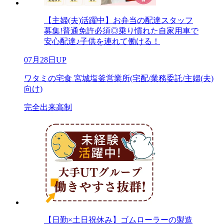
【主婦(夫)活躍中】お弁当の配達スタッフ
募集!普通免許必須◎乗り慣れた自家用車で
安心配達♪子供を連れて働ける！
07月28日UP
ワタミの宅食 宮城塩釜営業所(宅配/業務委託/主婦(夫)
向け)
完全出来高制
【日勤×土日祝休み】ゴムローラーの製造