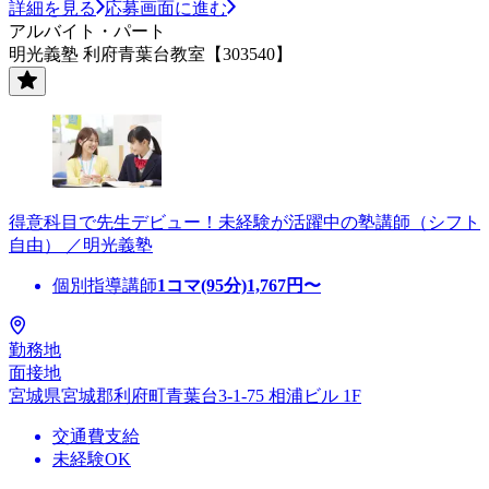
詳細を見る
応募画面に進む
アルバイト・パート
明光義塾 利府青葉台教室【303540】
得意科目で先生デビュー！未経験が活躍中の塾講師（シフト
自由） ／明光義塾
個別指導講師
1コマ(95分)
1,767
円〜
勤務地
面接地
宮城県宮城郡利府町青葉台3-1-75 相浦ビル 1F
交通費支給
未経験OK