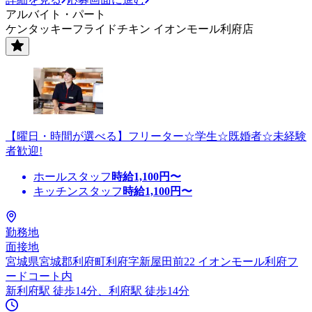
アルバイト・パート
ケンタッキーフライドチキン イオンモール利府店
【曜日・時間が選べる】フリーター☆学生☆既婚者☆未経験
者歓迎!
ホールスタッフ
時給
1,100
円〜
キッチンスタッフ
時給
1,100
円〜
勤務地
面接地
宮城県宮城郡利府町利府字新屋田前22 イオンモール利府フ
ードコート内
新利府駅 徒歩14分、利府駅 徒歩14分