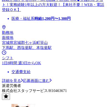
ト！実務経験1年以上の方大歓迎！【来社不要！WEB・電話
登録ＯＫ】
医療・福祉系
時給
1,200
円〜
1,300
円
勤務地
面接地
宮城県宮城郡七ヶ浜町笹山
下馬駅、西塩釜駅、本塩釜駅
シフト
1日8時間 週3日からOK
交通費支給
詳細を見る
応募画面に進む
派遣労働者
株式会社スタッフサービス/H10463671