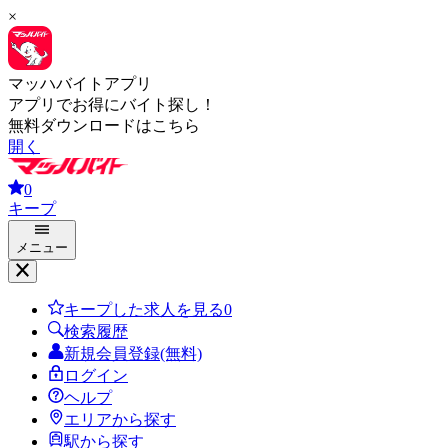
×
マッハバイトアプリ
アプリでお得にバイト探し！
無料ダウンロードはこちら
開く
0
キープ
メニュー
キープした求人を見る
0
検索履歴
新規会員登録(無料)
ログイン
ヘルプ
エリアから探す
駅から探す