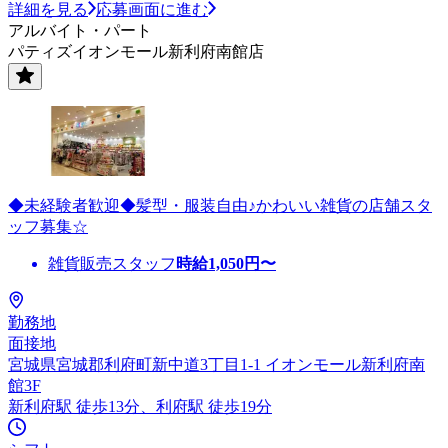
詳細を見る
応募画面に進む
アルバイト・パート
パティズイオンモール新利府南館店
◆未経験者歓迎◆髪型・服装自由♪かわいい雑貨の店舗スタ
ッフ募集☆
雑貨販売スタッフ
時給
1,050
円〜
勤務地
面接地
宮城県宮城郡利府町新中道3丁目1-1 イオンモール新利府南
館3F
新利府駅 徒歩13分、利府駅 徒歩19分