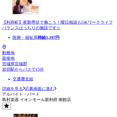
【利府町】夜勤専従で働こう！曜日相談もOKワークライフ
バランスばっちりの施設です☆
医療・福祉系
時給
1,197
円
勤務地
面接地
宮城県宮城郡
岩切駅からバスで15分
交通費支給
詳細を見る
応募画面に進む
アルバイト・パート
島村楽器 イオンモール新利府 南館店