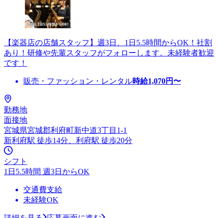
【楽器店の店舗スタッフ】週3日、1日5.5時間からOK！社割
あり！研修や先輩スタッフがフォローします。未経験者歓迎
です！
販売・ファッション・レンタル
時給
1,070
円〜
勤務地
面接地
宮城県宮城郡利府町新中道3丁目1-1
新利府駅 徒歩14分、利府駅 徒歩20分
シフト
1日5.5時間 週3日からOK
交通費支給
未経験OK
詳細を見る
応募画面に進む