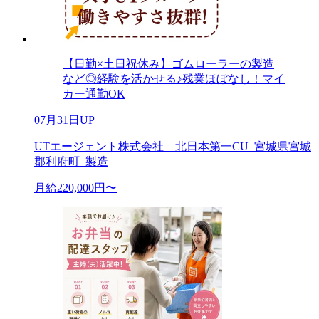
【日勤×土日祝休み】ゴムローラーの製造
など◎経験を活かせる♪残業ほぼなし！マイ
カー通勤OK
07月31日UP
UTエージェント株式会社 北日本第一CU_宮城県宮城
郡利府町_製造
月給220,000円〜