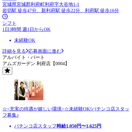
宮城県宮城郡利府町利府字大谷地1-1
岩切駅 徒歩47分、新利府駅 徒歩22分、利府駅 徒歩16分
シフト
1日3時間 週1日からOK
未経験OK
詳細を見る
応募画面に進む
アルバイト・パート
アムズガーデン 利府店【0004】
☆<充実の待遇が嬉しい環境>☆未経験OK!パチンコ店スタッ
フ募集♪
パチンコ店スタッフ
時給
1,050
円〜
1,625
円