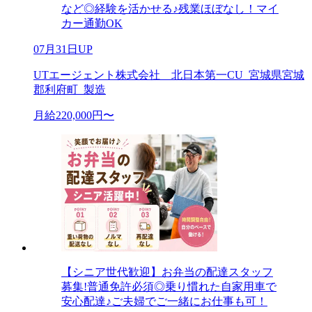
など◎経験を活かせる♪残業ほぼなし！マイ
カー通勤OK
07月31日UP
UTエージェント株式会社 北日本第一CU_宮城県宮城
郡利府町_製造
月給220,000円〜
【シニア世代歓迎】お弁当の配達スタッフ
募集!普通免許必須◎乗り慣れた自家用車で
安心配達♪ご夫婦でご一緒にお仕事も可！