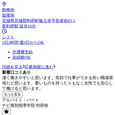
勤務地
面接地
宮城県宮城郡利府町飯土井字長者前83-1
新利府駅 徒歩16分
シフト
1日3時間 週3日からOK
交通費支給
未経験OK
詳細を見る
応募画面に進む
新着口コミあり
凄く働きやすいと思います。笑顔で仕事ができる良い職場環
境だと思います。重いものを持ったりもなく女性でも安心し
て働けると思います。
もっと見る
アルバイト・パート
ナビ個別指導学院 利府校