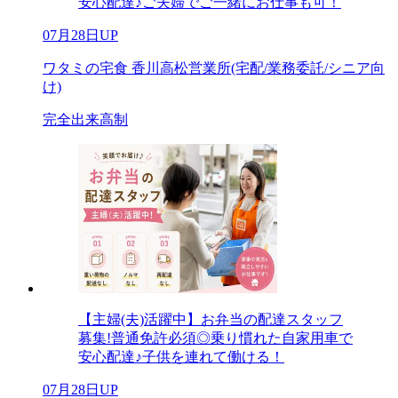
安心配達♪ご夫婦でご一緒にお仕事も可！
07月28日UP
ワタミの宅食 香川高松営業所(宅配/業務委託/シニア向
け)
完全出来高制
【主婦(夫)活躍中】お弁当の配達スタッフ
募集!普通免許必須◎乗り慣れた自家用車で
安心配達♪子供を連れて働ける！
07月28日UP