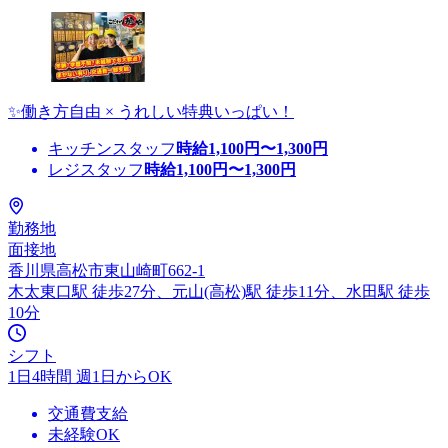
✨働き方自由 × うれしい特典いっぱい！
キッチンスタッフ
時給
1,100
円〜
1,300
円
レジスタッフ
時給
1,100
円〜
1,300
円
勤務地
面接地
香川県高松市東山崎町662-1
木太東口駅 徒歩27分、元山(高松)駅 徒歩11分、水田駅 徒歩
10分
シフト
1日4時間 週1日からOK
交通費支給
未経験OK