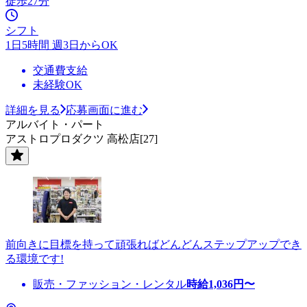
徒歩27分
シフト
1日5時間 週3日からOK
交通費支給
未経験OK
詳細を見る
応募画面に進む
アルバイト・パート
アストロプロダクツ 高松店[27]
前向きに目標を持って頑張ればどんどんステップアップでき
る環境です!
販売・ファッション・レンタル
時給
1,036
円〜