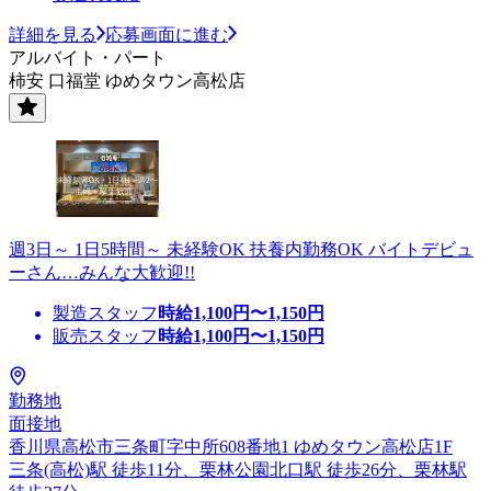
詳細を見る
応募画面に進む
アルバイト・パート
柿安 口福堂 ゆめタウン高松店
週3日～ 1日5時間～ 未経験OK 扶養内勤務OK バイトデビュ
ーさん…みんな大歓迎!!
製造スタッフ
時給
1,100
円〜
1,150
円
販売スタッフ
時給
1,100
円〜
1,150
円
勤務地
面接地
香川県高松市三条町字中所608番地1 ゆめタウン高松店1F
三条(高松)駅 徒歩11分、栗林公園北口駅 徒歩26分、栗林駅