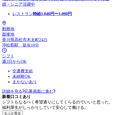
婦・シニア活躍中
レストラン
時給
1,040
円〜
1,090
円
勤務地
面接地
香川県高松市木太町2425
沖松島駅 徒歩10分
シフト
週2日からOK
交通費支給
未経験OK
まかないあり
詳細を見る
応募画面に進む
新着口コミあり
シフトもなるべく希望通りにしてくらるのでいいと思った。
福利厚生がしっかりしていて安心して働ける。
もっと見る