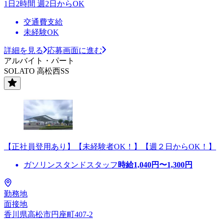
1日2時間 週2日からOK
交通費支給
未経験OK
詳細を見る
応募画面に進む
アルバイト・パート
SOLATO 高松西SS
【正社員登用あり】【未経験者OK！】【週２日からOK！】
ガソリンスタンドスタッフ
時給
1,040
円〜
1,300
円
勤務地
面接地
香川県高松市円座町407-2