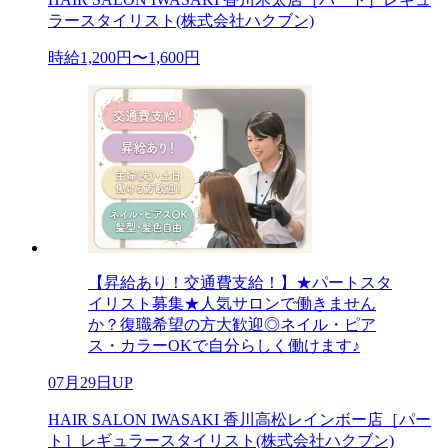
ラースタイリスト(株式会社ハクブン)
時給1,200円〜1,600円
【昇給あり！交通費支給！】★パートスタ
イリスト募集★人気サロンで働きません
か？復職希望の方大歓迎◎ネイル・ピア
ス・カラーOKで自分らしく働けます♪
07月29日UP
HAIR SALON IWASAKI 香川高松レインボー店［パー
ト］レギュラースタイリスト(株式会社ハクブン)