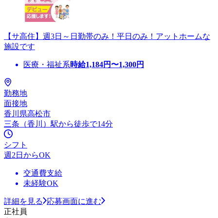
【サ高住】週3日～日勤帯のみ！平日のみ！アットホームな
施設です
医療・福祉系
時給
1,184
円〜
1,300
円
勤務地
面接地
香川県高松市
三条（香川）駅から徒歩で14分
シフト
週2日からOK
交通費支給
未経験OK
詳細を見る
応募画面に進む
正社員