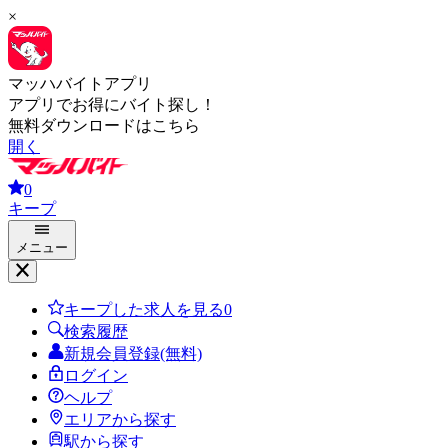
×
マッハバイトアプリ
アプリでお得にバイト探し！
無料ダウンロードはこちら
開く
0
キープ
メニュー
キープした求人を見る
0
検索履歴
新規会員登録(無料)
ログイン
ヘルプ
エリアから探す
駅から探す