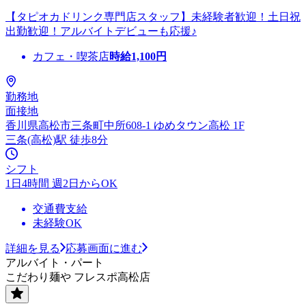
【タピオカドリンク専門店スタッフ】未経験者歓迎！土日祝
出勤歓迎！アルバイトデビューも応援♪
カフェ・喫茶店
時給
1,100
円
勤務地
面接地
香川県高松市三条町中所608-1 ゆめタウン高松 1F
三条(高松)駅 徒歩8分
シフト
1日4時間 週2日からOK
交通費支給
未経験OK
詳細を見る
応募画面に進む
アルバイト・パート
こだわり麺や フレスポ高松店