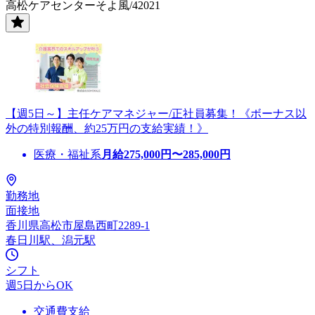
高松ケアセンターそよ風/42021
【週5日～】主任ケアマネジャー/正社員募集！《ボーナス以
外の特別報酬、約25万円の支給実績！》
医療・福祉系
月給
275,000
円〜
285,000
円
勤務地
面接地
香川県高松市屋島西町2289-1
春日川駅、潟元駅
シフト
週5日からOK
交通費支給