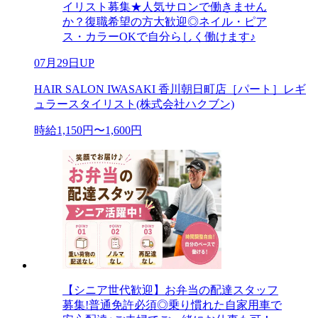
イリスト募集★人気サロンで働きません
か？復職希望の方大歓迎◎ネイル・ピア
ス・カラーOKで自分らしく働けます♪
07月29日UP
HAIR SALON IWASAKI 香川朝日町店［パート］レギ
ュラースタイリスト(株式会社ハクブン)
時給1,150円〜1,600円
【シニア世代歓迎】お弁当の配達スタッフ
募集!普通免許必須◎乗り慣れた自家用車で