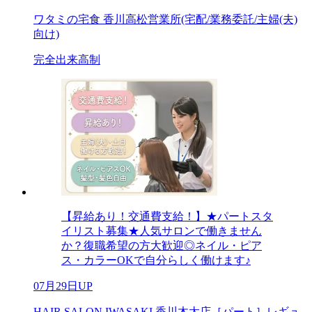
ワタミの宅食 香川高松営業所(宅配/業務委託/主婦(夫)
向け)
完全出来高制
【昇給あり！交通費支給！】★パートスタ
イリスト募集★人気サロンで働きません
か？復職希望の方大歓迎◎ネイル・ピア
ス・カラーOKで自分らしく働けます♪
07月29日UP
HAIR SALON IWASAKI 香川木太店［パート］レギュ