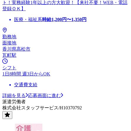
ト！実務経験1年以上の方大歓迎！【来社不要！WEB・電話
登録ＯＫ】
医療・福祉系
時給
1,200
円〜
1,350
円
勤務地
面接地
香川県高松市
瓦町駅
シフト
1日8時間 週3日からOK
交通費支給
詳細を見る
応募画面に進む
派遣労働者
株式会社スタッフサービス/H10370792