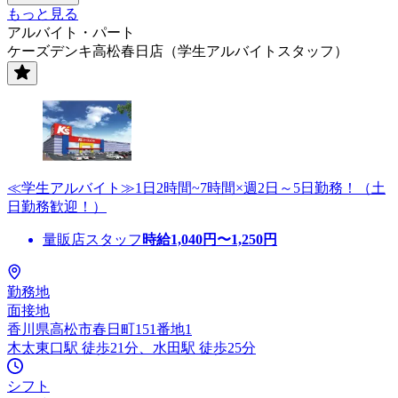
もっと見る
アルバイト・パート
ケーズデンキ高松春日店（学生アルバイトスタッフ）
≪学生アルバイト≫1日2時間~7時間×週2日～5日勤務！（土
日勤務歓迎！）
量販店スタッフ
時給
1,040
円〜
1,250
円
勤務地
面接地
香川県高松市春日町151番地1
木太東口駅 徒歩21分、水田駅 徒歩25分
シフト