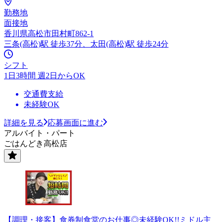
勤務地
面接地
香川県高松市田村町862-1
三条(高松)駅 徒歩37分、太田(高松)駅 徒歩24分
シフト
1日3時間 週2日からOK
交通費支給
未経験OK
詳細を見る
応募画面に進む
アルバイト・パート
ごはんどき高松店
【調理・接客】食券制食堂のお仕事◎未経験OK!!ミドル主