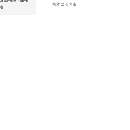
勤務地・面接
熊本県玉名市
地