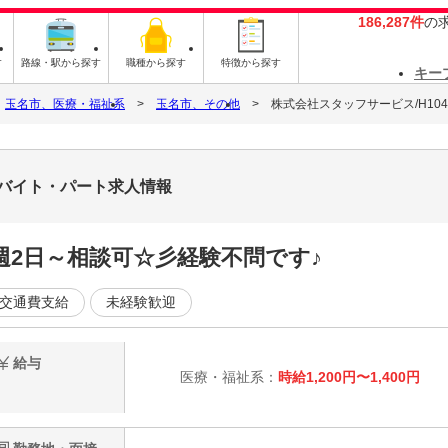
186,287件
の
す
路線・駅から探す
職種から探す
特徴から探す
キー
玉名市、医療・福祉系
玉名市、その他
株式会社スタッフサービス/H1044
8のバイト・パート求人情報
週2日～相談可☆彡経験不問です♪
交通費支給
未経験歓迎
給与
医療・福祉系：
時給1,200円〜1,400円