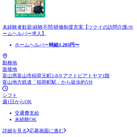
未経験者歓迎/経験不問/研修制度充実【ツクイの訪問介護/ホ
ームヘルパー求人】
ホームヘルパー
時給
1,203
円〜
勤務地
面接地
富山県富山市稲荷元町2-8-9 アクトピアトヤマ1階
富山地方鉄道「稲荷町駅」から徒歩約5分
シフト
週1日からOK
交通費支給
未経験OK
詳細を見る
応募画面に進む