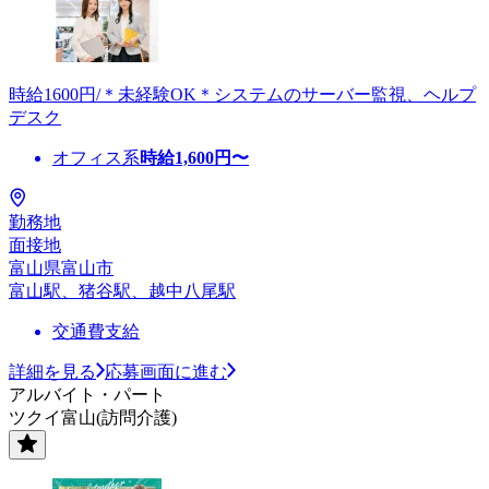
時給1600円/＊未経験OK＊システムのサーバー監視、ヘルプ
デスク
オフィス系
時給
1,600
円〜
勤務地
面接地
富山県富山市
富山駅、猪谷駅、越中八尾駅
交通費支給
詳細を見る
応募画面に進む
アルバイト・パート
ツクイ富山(訪問介護)