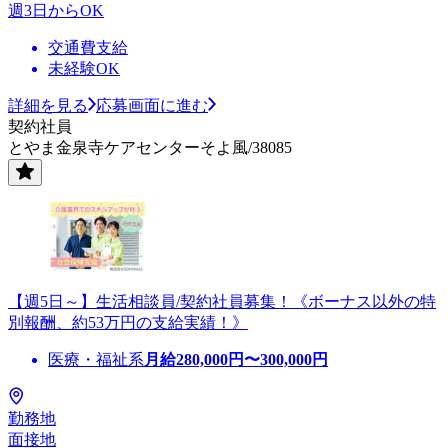
週3日からOK
交通費支給
未経験OK
詳細を見る
応募画面に進む
契約社員
とやま金泉寺ケアセンターそよ風/38085
【週5日～】生活相談員/契約社員募集！《ボーナス以外の特
別報酬、約53万円の支給実績！》
医療・福祉系
月給
280,000
円〜
300,000
円
勤務地
面接地