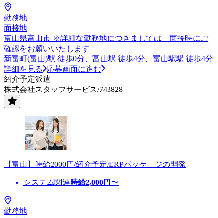
勤務地
面接地
富山県富山市 ※詳細な勤務地につきましては、面接時にご
確認をお願いいたします
新富町(富山)駅 徒歩0分、富山駅 徒歩4分、富山駅駅 徒歩4分
詳細を見る
応募画面に進む
紹介予定派遣
株式会社スタッフサービス/743828
【富山】時給2000円/紹介予定/ERPパッケージの開発
システム関連
時給
2,000
円〜
勤務地