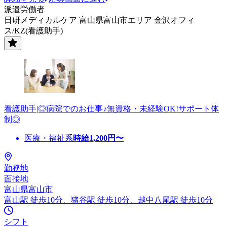
派遣労働者
日研メディカルケア 富山県富山市エリア 金沢オフィ
ス/KZ(看護助手)
看護助手|◎病院でのお仕事♪無資格・未経験OK!サポート体
制◎
医療・福祉系
時給
1,200
円〜
勤務地
面接地
富山県富山市
富山駅 徒歩10分、猪谷駅 徒歩10分、越中八尾駅 徒歩10分
シフト