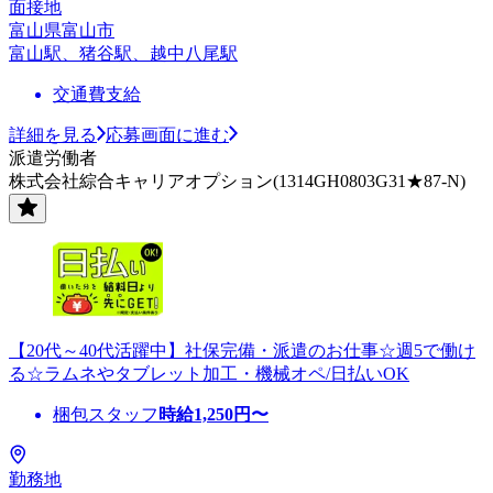
面接地
富山県富山市
富山駅、猪谷駅、越中八尾駅
交通費支給
詳細を見る
応募画面に進む
派遣労働者
株式会社綜合キャリアオプション(1314GH0803G31★87-N)
【20代～40代活躍中】社保完備・派遣のお仕事☆週5で働け
る☆ラムネやタブレット加工・機械オペ/日払いOK
梱包スタッフ
時給
1,250
円〜
勤務地