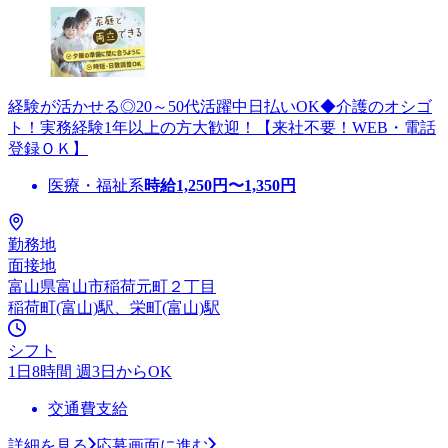
経験が活かせる◎20～50代活躍中日払いOK◆介護のオシゴ
ト！実務経験1年以上の方大歓迎！【来社不要！WEB・電話
登録ＯＫ】
医療・福祉系
時給
1,250
円〜
1,350
円
勤務地
面接地
富山県富山市稲荷元町２丁目
稲荷町(富山)駅、栄町(富山)駅
シフト
1日8時間 週3日からOK
交通費支給
詳細を見る
応募画面に進む