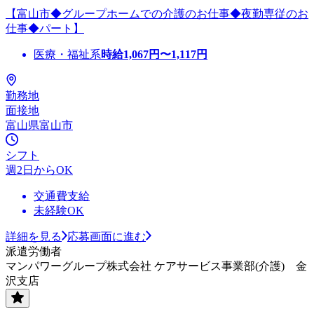
【富山市◆グループホームでの介護のお仕事◆夜勤専従のお
仕事◆パート】
医療・福祉系
時給
1,067
円〜
1,117
円
勤務地
面接地
富山県富山市
シフト
週2日からOK
交通費支給
未経験OK
詳細を見る
応募画面に進む
派遣労働者
マンパワーグループ株式会社 ケアサービス事業部(介護) 金
沢支店