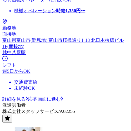
機械オペレーション
時給
1,350
円〜
勤務地
面接地
富山県富山市(勤務地) 富山市桜橋通り1-18 北日本桜橋ビル
1F(面接地)
越中八尾駅
シフト
週5日からOK
交通費支給
未経験OK
詳細を見る
応募画面に進む
派遣労働者
株式会社スタッフサービス/A02255