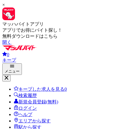
×
マッハバイトアプリ
アプリでお得にバイト探し！
無料ダウンロードはこちら
開く
0
キープ
メニュー
キープした求人を見る
0
検索履歴
新規会員登録(無料)
ログイン
ヘルプ
エリアから探す
駅から探す