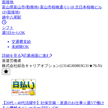
面接地
富山県富山市(勤務地) 富山市桜橋通り1-18 北日本桜橋ビル
1F(面接地)
越中八尾駅
シフト
週5日からOK
交通費支給
未経験OK
詳細を見る
応募画面に進む
派遣労働者
株式会社綜合キャリアオプション(1314GH0803G31★76-N)
【20代～40代活躍中】社保完備・派遣のお仕事☆週5で働け
る☆機械オペレーター/日払いOK