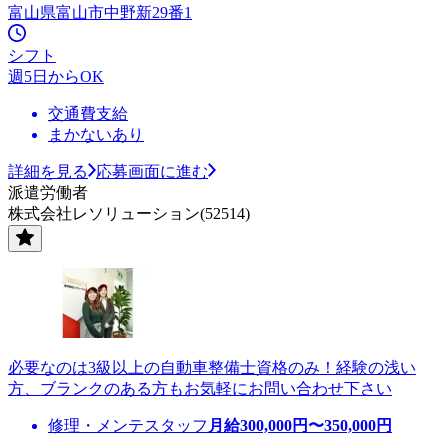
富山県富山市中野新29番1
シフト
週5日からOK
交通費支給
まかないあり
詳細を見る
応募画面に進む
派遣労働者
株式会社レソリューション(52514)
必要なのは3級以上の自動車整備士資格のみ！経験の浅い
方、ブランクのある方もお気軽にお問い合わせ下さい
修理・メンテスタッフ
月給
300,000
円〜
350,000
円