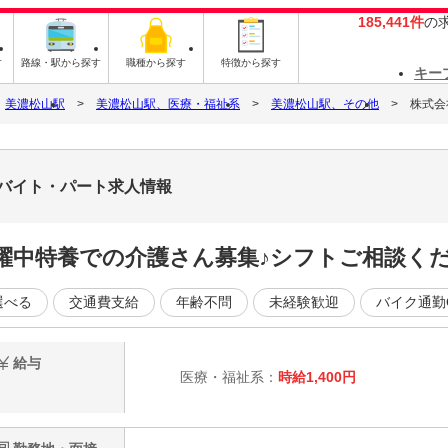
185,441件
の
す
路線・駅から探す
職種から探す
特徴から探す
キー
美濃松山駅
美濃松山駅、医療・福祉系
美濃松山駅、その他
株式会
3のバイト・パート求人情報
躍中特養での介護さん募集♪シフトご相談く
選べる
交通費支給
年齢不問
未経験歓迎
バイク通勤
給与
医療・福祉系：
時給1,400円