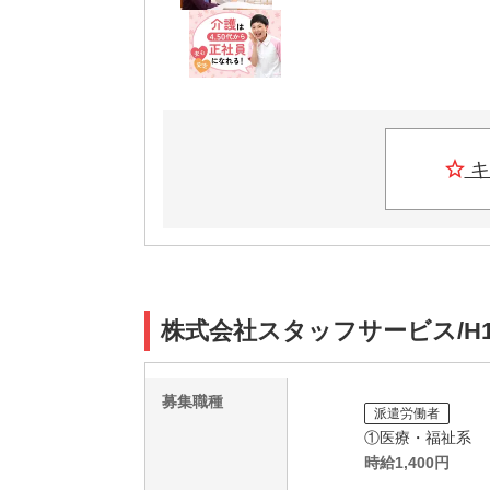
キ
株式会社スタッフサービス/H1
募集職種
派遣労働者
①医療・福祉系
時給
1,400
円