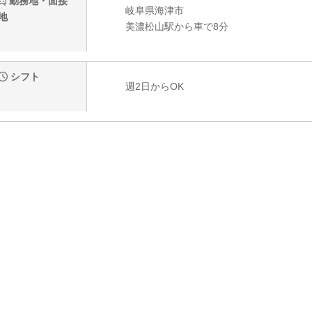
勤務地・面接
岐阜県海津市
地
美濃松山駅から車で8分
シフト
週2日からOK