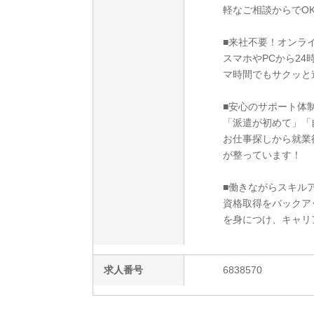
軽なご相談からでO
■来社不要！オンラ
スマホやPCから2
マ時間でもサクッと
■安心のサポート体
「派遣が初めて」「
お仕事探しから就業
が整っています！
■働きながらスキルア
資格取得をバックア
を身につけ、キャリ
求人番号
6838570