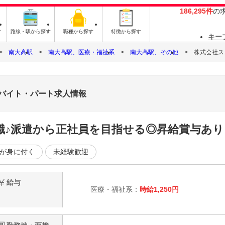
186,295件
の
す
路線・駅から探す
職種から探す
特徴から探す
キー
南大高駅
南大高駅、医療・福祉系
南大高駅、その他
株式会社スタ
7のバイト・パート求人情報
職♪派遣から正社員を目指せる◎昇給賞与あり
が身に付く
未経験歓迎
給与
医療・福祉系：
時給1,250円