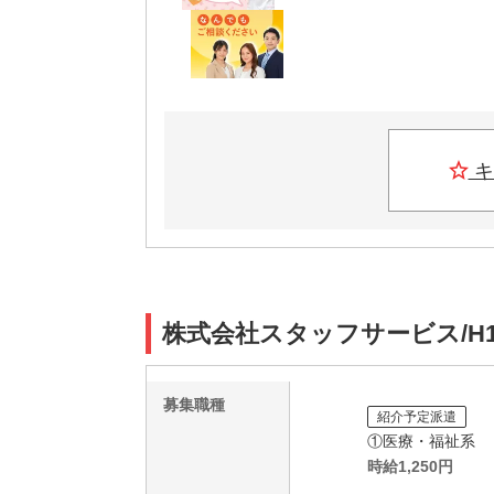
キ
株式会社スタッフサービス/H1
募集職種
紹介予定派遣
①医療・福祉系
時給
1,250
円