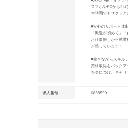
■来社不要！オンラ
スマホやPCから2
マ時間でもサクッと
■安心のサポート体
「派遣が初めて」「
お仕事探しから就業
が整っています！
■働きながらスキルア
資格取得をバックア
を身につけ、キャリ
求人番号
6838590