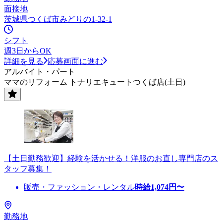
面接地
茨城県つくば市みどりの1-32-1
シフト
週3日からOK
詳細を見る
応募画面に進む
アルバイト・パート
ママのリフォーム トナリエキュートつくば店(土日)
【土日勤務歓迎】経験を活かせる！洋服のお直し専門店のス
タッフ募集！
販売・ファッション・レンタル
時給
1,074
円〜
勤務地