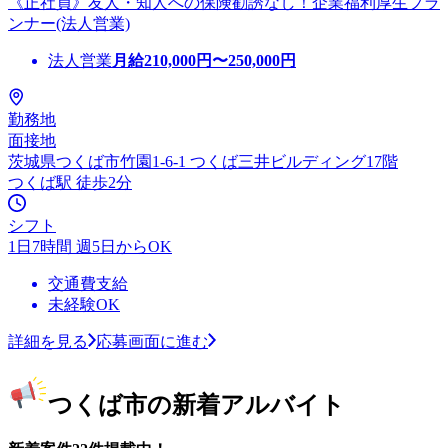
《正社員》友人・知人への保険勧誘なし！企業福利厚生プラ
ンナー(法人営業)
法人営業
月給
210,000
円〜
250,000
円
勤務地
面接地
茨城県つくば市竹園1-6-1 つくば三井ビルディング17階
つくば駅 徒歩2分
シフト
1日7時間 週5日からOK
交通費支給
未経験OK
詳細を見る
応募画面に進む
つくば市の新着アルバイト