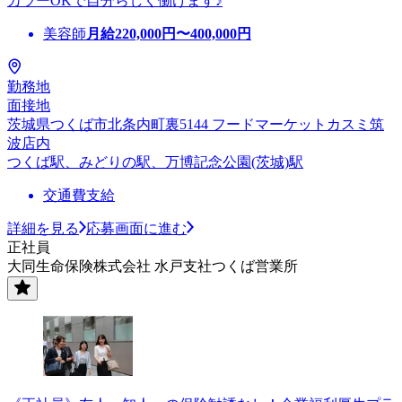
カラーOKで自分らしく働けます♪
美容師
月給
220,000
円〜
400,000
円
勤務地
面接地
茨城県つくば市北条内町裏5144 フードマーケットカスミ筑
波店内
つくば駅、みどりの駅、万博記念公園(茨城)駅
交通費支給
詳細を見る
応募画面に進む
正社員
大同生命保険株式会社 水戸支社つくば営業所