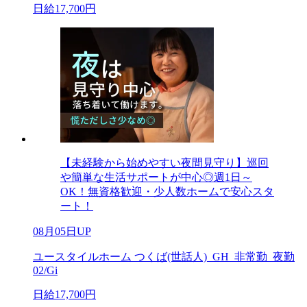
日給17,700円
【未経験から始めやすい夜間見守り】巡回
や簡単な生活サポートが中心◎週1日～
OK！無資格歓迎・少人数ホームで安心スタ
ート！
08月05日UP
ユースタイルホーム つくば(世話人)_GH_非常勤_夜勤
02/Gi
日給17,700円