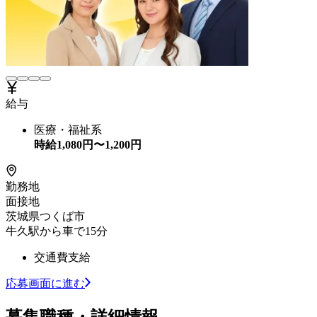
給与
医療・福祉系
時給
1,080
円〜
1,200
円
勤務地
面接地
茨城県つくば市
牛久駅から車で15分
交通費支給
応募画面に進む
募集職種・詳細情報