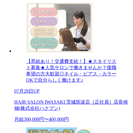
【昇給あり！交通費支給！】★スタイリス
ト募集★人気サロンで働きませんか？復職
希望の方大歓迎◎ネイル・ピアス・カラー
OKで自分らしく働けます♪
07月29日UP
HAIR SALON IWASAKI 茨城筑波店［正社員］店長候
補(株式会社ハクブン)
月給300,000円〜400,000円