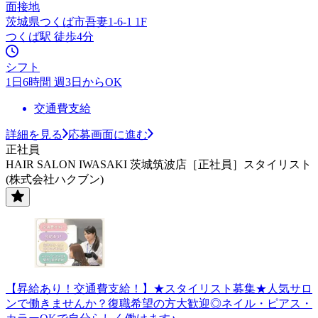
面接地
茨城県つくば市吾妻1-6-1 1F
つくば駅 徒歩4分
シフト
1日6時間 週3日からOK
交通費支給
詳細を見る
応募画面に進む
正社員
HAIR SALON IWASAKI 茨城筑波店［正社員］スタイリスト
(株式会社ハクブン)
【昇給あり！交通費支給！】★スタイリスト募集★人気サロ
ンで働きませんか？復職希望の方大歓迎◎ネイル・ピアス・