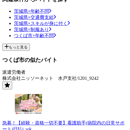
茨城県×年齢不問
茨城県×交通費支給
茨城県×スキルが身に付く
茨城県×制服あり
つくば市×年齢不問
もっと見る
つくば市の似たバイト
派遣労働者
株式会社ニッソーネット 水戸支社/1201_9242
急募！【経験・資格一切不要】看護助手(病院内の日常サポ
ート)日払いok