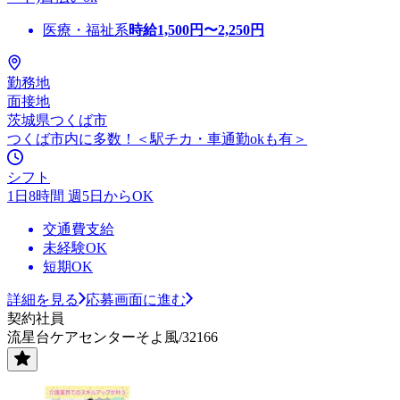
医療・福祉系
時給
1,500
円〜
2,250
円
勤務地
面接地
茨城県つくば市
つくば市内に多数！＜駅チカ・車通勤okも有＞
シフト
1日8時間 週5日からOK
交通費支給
未経験OK
短期OK
詳細を見る
応募画面に進む
契約社員
流星台ケアセンターそよ風/32166