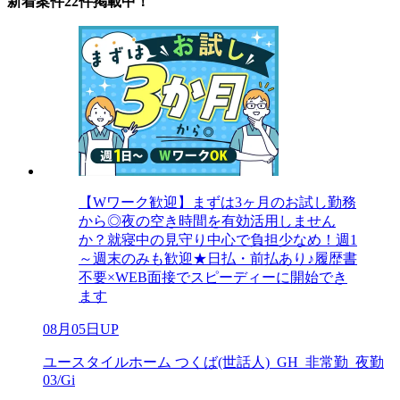
新着案件22件掲載中！
【Wワーク歓迎】まずは3ヶ月のお試し勤務
から◎夜の空き時間を有効活用しません
か？就寝中の見守り中心で負担少なめ！週1
～週末のみも歓迎★日払・前払あり♪履歴書
不要×WEB面接でスピーディーに開始でき
ます
08月05日UP
ユースタイルホーム つくば(世話人)_GH_非常勤_夜勤
03/Gi