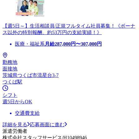
【週5日～】生活相談員/正規フルタイム社員募集！《ボーナ
ス以外の特別報酬、約53万円の支給実績！》
医療・福祉系
月給
287,000
円〜
307,000
円
勤務地
面接地
茨城県つくば市流星台3-7
つくば駅
シフト
週5日からOK
交通費支給
詳細を見る
応募画面に進む
派遣労働者
株式会社スタッフサービス/H10498946