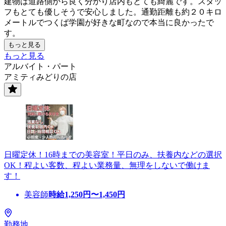
建物は道路側から良く分かり店内もとても綺麗です。スタッ
フもとても優しそうで安心しました。通勤距離も約２０キロ
メートルでつくば学園が好きな町なので本当に良かったで
す。
もっと見る
もっと見る
アルバイト・パート
アミティみどりの店
日曜定休！16時までの美容室！平日のみ、扶養内などの選択
OK！程よい客数、程よい業務量、無理をしないで働けま
す！
美容師
時給
1,250
円〜
1,450
円
勤務地