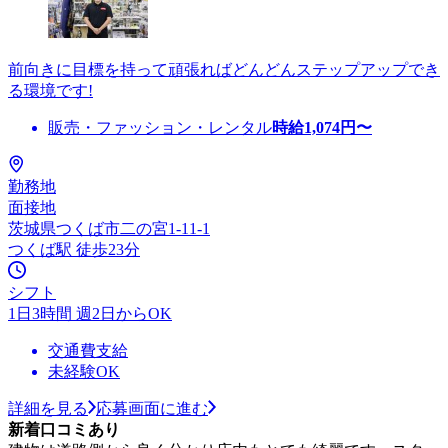
前向きに目標を持って頑張ればどんどんステップアップでき
る環境です!
販売・ファッション・レンタル
時給
1,074
円〜
勤務地
面接地
茨城県つくば市二の宮1-11-1
つくば駅 徒歩23分
シフト
1日3時間 週2日からOK
交通費支給
未経験OK
詳細を見る
応募画面に進む
新着口コミあり