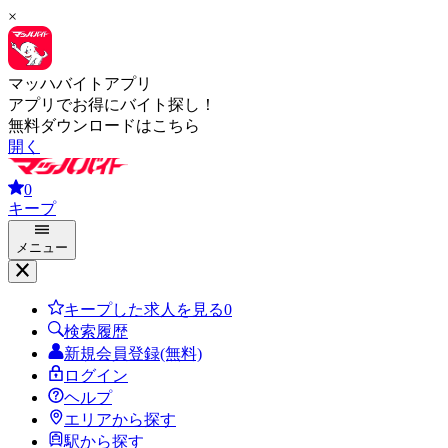
×
マッハバイトアプリ
アプリでお得にバイト探し！
無料ダウンロードはこちら
開く
0
キープ
メニュー
キープした求人を見る
0
検索履歴
新規会員登録(無料)
ログイン
ヘルプ
エリアから探す
駅から探す