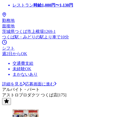
レストラン
時給
1,080
円〜
1,130
円
勤務地
面接地
茨城県つくば市上横場1269-1
つくば駅・みどりの駅より車で10分
シフト
週2日からOK
交通費支給
未経験OK
まかないあり
詳細を見る
応募画面に進む
アルバイト・パート
アストロプロダクツ つくば店[175]