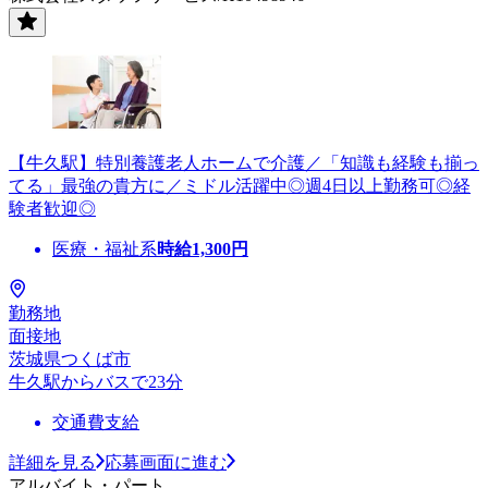
【牛久駅】特別養護老人ホームで介護／「知識も経験も揃っ
てる」最強の貴方に／ミドル活躍中◎週4日以上勤務可◎経
験者歓迎◎
医療・福祉系
時給
1,300
円
勤務地
面接地
茨城県つくば市
牛久駅からバスで23分
交通費支給
詳細を見る
応募画面に進む
アルバイト・パート