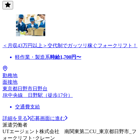
＜月収43万円以上＞交代制でガッツリ稼ぐフォークリフト！
軽作業・製造系
時給
1,700
円〜
勤務地
面接地
東京都日野市日野台
JR中央線 日野駅（徒歩17分）
交通費支給
詳細を見る
応募画面に進む
派遣労働者
UTエージェント株式会社 南関東第二CU_東京都日野市_フ
ォークリフト･クレーン