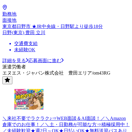
勤務地
面接地
東京都日野市 ★JR中央線・日野駅より徒歩18分
日野(東京) 豊田 立川
交通費支給
未経験OK
詳細を見る
応募画面に進む
派遣労働者
エヌエス・ジャパン株式会社 豊田エリア/om43RG
＼来社不要でラクラク♪⇒WEB面談＆AI面談！／＼Amazon
倉庫でのお仕事！／＼土・日勤務が可能な方⇒積極採用中！
／未経験歓迎★週2日～OK★日払いOK★無料送迎バスあり