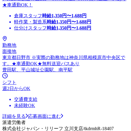
★車通勤OK！
倉庫スタッフ
時給
1,350
円〜
1,688
円
軽作業・製造系
時給
1,350
円〜
1,688
円
仕分けスタッフ
時給
1,350
円〜
1,688
円
勤務地
面接地
東京都日野市 ※実際の勤務地は神奈川県相模原市中央区で
す。★車通勤OK★無料送迎バスあり
豊田駅、平山城址公園駅、南平駅
シフト
週2日からOK
交通費支給
未経験OK
詳細を見る
応募画面に進む
派遣労働者
株式会社ジャパン・リリーフ 立川支店/tkdrmhR-18407