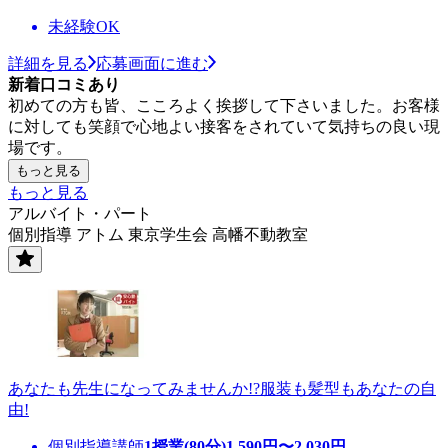
未経験OK
詳細を見る
応募画面に進む
新着口コミあり
初めての方も皆、こころよく挨拶して下さいました。お客様
に対しても笑顔で心地よい接客をされていて気持ちの良い現
場です。
もっと見る
もっと見る
アルバイト・パート
個別指導 アトム 東京学生会 高幡不動教室
あなたも先生になってみませんか!?服装も髪型もあなたの自
由!
個別指導講師
1授業(80分)
1,590
円〜
2,030
円