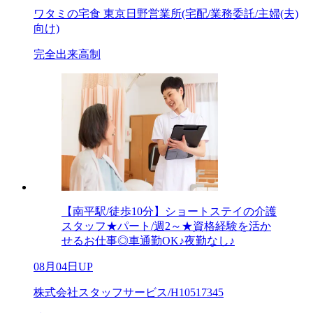
ワタミの宅食 東京日野営業所(宅配/業務委託/主婦(夫)
向け)
完全出来高制
【南平駅/徒歩10分】ショートステイの介護
スタッフ★パート/週2～★資格経験を活か
せるお仕事◎車通勤OK♪夜勤なし♪
08月04日UP
株式会社スタッフサービス/H10517345