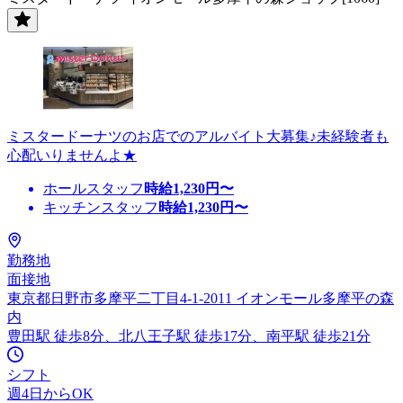
ミスタードーナツのお店でのアルバイト大募集♪未経験者も
心配いりませんよ★
ホールスタッフ
時給
1,230
円〜
キッチンスタッフ
時給
1,230
円〜
勤務地
面接地
東京都日野市多摩平二丁目4-1-2011 イオンモール多摩平の森
内
豊田駅 徒歩8分、北八王子駅 徒歩17分、南平駅 徒歩21分
シフト
週4日からOK