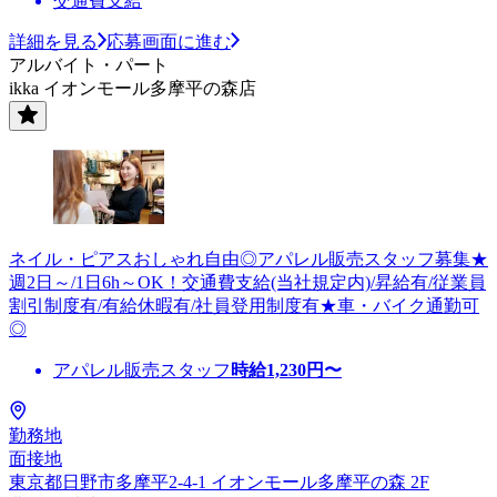
交通費支給
詳細を見る
応募画面に進む
アルバイト・パート
ikka イオンモール多摩平の森店
ネイル・ピアスおしゃれ自由◎アパレル販売スタッフ募集★
週2日～/1日6h～OK！交通費支給(当社規定内)/昇給有/従業員
割引制度有/有給休暇有/社員登用制度有★車・バイク通勤可
◎
アパレル販売スタッフ
時給
1,230
円〜
勤務地
面接地
東京都日野市多摩平2-4-1 イオンモール多摩平の森 2F