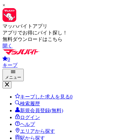
×
マッハバイトアプリ
アプリでお得にバイト探し！
無料ダウンロードはこちら
開く
0
キープ
メニュー
キープした求人を見る
0
検索履歴
新規会員登録(無料)
ログイン
ヘルプ
エリアから探す
駅から探す