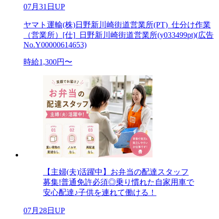
07月31日UP
ヤマト運輸(株)日野新川崎街道営業所(PT)_仕分け作業
（営業所）[仕]_日野新川崎街道営業所(y033499pt)(広告
No.Y00000614653)
時給1,300円〜
【主婦(夫)活躍中】お弁当の配達スタッフ
募集!普通免許必須◎乗り慣れた自家用車で
安心配達♪子供を連れて働ける！
07月28日UP