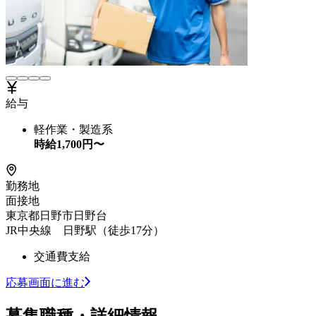
給与
軽作業・製造系
時給
1,700
円〜
勤務地
面接地
東京都日野市日野台
JR中央線 日野駅（徒歩17分）
交通費支給
応募画面に進む
募集職種・詳細情報