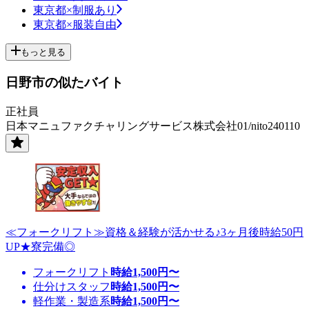
東京都×制服あり
東京都×服装自由
もっと見る
日野市の似たバイト
正社員
日本マニュファクチャリングサービス株式会社01/nito240110
≪フォークリフト≫資格＆経験が活かせる♪3ヶ月後時給50円
UP★寮完備◎
フォークリフト
時給
1,500
円〜
仕分けスタッフ
時給
1,500
円〜
軽作業・製造系
時給
1,500
円〜