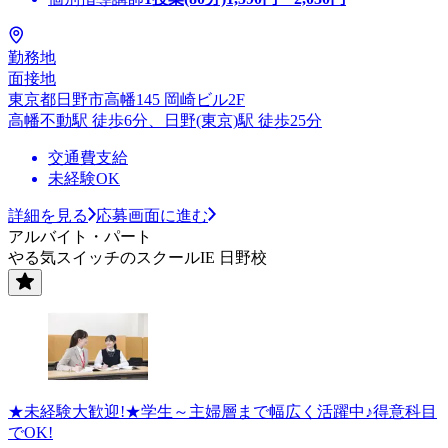
勤務地
面接地
東京都日野市高幡145 岡崎ビル2F
高幡不動駅 徒歩6分、日野(東京)駅 徒歩25分
交通費支給
未経験OK
詳細を見る
応募画面に進む
アルバイト・パート
やる気スイッチのスクールIE 日野校
★未経験大歓迎!★学生～主婦層まで幅広く活躍中♪得意科目
でOK!