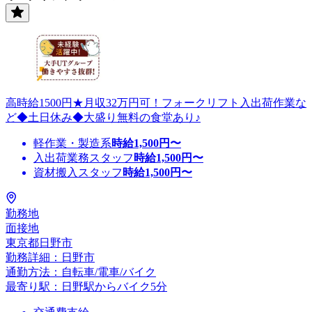
高時給1500円★月収32万円可！フォークリフト入出荷作業な
ど◆土日休み◆大盛り無料の食堂あり♪
軽作業・製造系
時給
1,500
円〜
入出荷業務スタッフ
時給
1,500
円〜
資材搬入スタッフ
時給
1,500
円〜
勤務地
面接地
東京都日野市
勤務詳細：日野市
通勤方法：自転車/電車/バイク
最寄り駅：日野駅からバイク5分