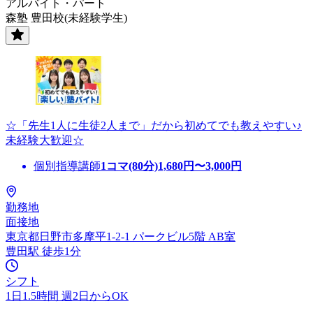
アルバイト・パート
森塾 豊田校(未経験学生)
☆「先生1人に生徒2人まで」だから初めてでも教えやすい♪
未経験大歓迎☆
個別指導講師
1コマ(80分)
1,680
円〜
3,000
円
勤務地
面接地
東京都日野市多摩平1-2-1 パークビル5階 AB室
豊田駅 徒歩1分
シフト
1日1.5時間 週2日からOK