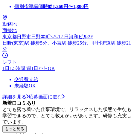
個別指導講師
時給
1,260
円〜
1,800
円
勤務地
面接地
東京都日野市日野本町3-5-12 日河和ビル2F
日野(東京)駅 徒歩5分、小宮駅 徒歩25分、甲州街道駅 徒歩21
分
シフト
1日1.5時間 週1日からOK
交通費支給
未経験OK
詳細を見る
応募画面に進む
新着口コミあり
とても落ち着いた仕事環境で、リラックスした状態で生徒も
学習できるので、とても教えがいがあります。研修も充実し
ています。
もっと見る