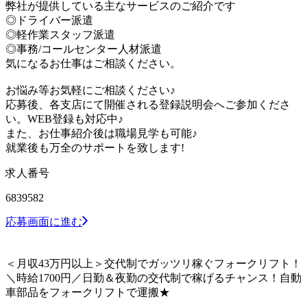
弊社が提供している主なサービスのご紹介です
◎ドライバー派遣
◎軽作業スタッフ派遣
◎事務/コールセンター人材派遣
気になるお仕事はご相談ください。
お悩み等お気軽にご相談ください♪
応募後、各支店にて開催される登録説明会へご参加くださ
い。WEB登録も対応中♪
また、お仕事紹介後は職場見学も可能♪
就業後も万全のサポートを致します!
求人番号
6839582
応募画面に進む
＜月収43万円以上＞交代制でガッツリ稼ぐフォークリフト！
＼時給1700円／日勤＆夜勤の交代制で稼げるチャンス！自動
車部品をフォークリフトで運搬★