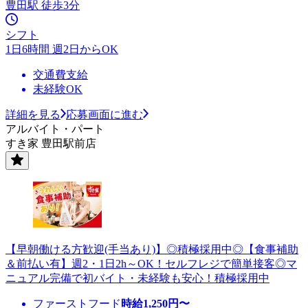
豊田駅 徒歩3分
シフト
1日6時間 週2日からOK
交通費支給
未経験OK
詳細を見る
応募画面に進む
アルバイト・パート
すき家 豊田駅前店
【早朝働ける方歓迎(手当あり)】◎積極採用中◎【食事補助
＆前払い有】週2・1日2h～OK！セルフレジで簡単接客◎マ
ニュアル完備で初バイト・未経験も安心！積極採用中
ファーストフード
時給
1,250
円〜