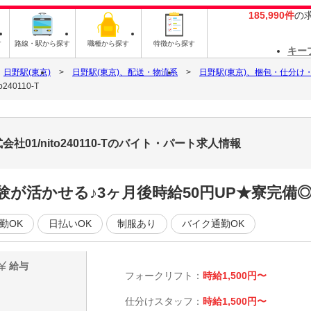
185,990件
の
す
路線・駅から探す
職種から探す
特徴から探す
キー
日野駅(東京)
日野駅(東京)、配送・物流系
日野駅(東京)、梱包・仕分け
0110-T
1/nito240110-Tのバイト・パート求人情報
が活かせる♪3ヶ月後時給50円UP★寮完備
勤OK
日払いOK
制服あり
バイク通勤OK
給与
フォークリフト：
時給1,500円〜
仕分けスタッフ：
時給1,500円〜