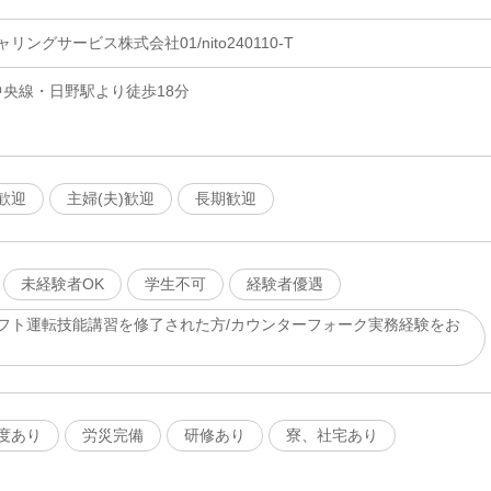
ングサービス株式会社01/nito240110-T
中央線・日野駅より徒歩18分
歓迎
主婦(夫)歓迎
長期歓迎
未経験者OK
学生不可
経験者優遇
フト運転技能講習を修了された方/カウンターフォーク実務経験をお
度あり
労災完備
研修あり
寮、社宅あり