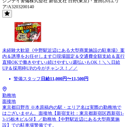
シンテイ警備株式会社 新宿支社 日野(東京)・豊田(20)エリ
ア/A3203200140
未経験大歓迎《中野駅近辺にある大型商業施設の駐車場》案
内＆誘導をお任せします◎現場固定＆交通費全額支給＆直行
直帰OKで働きやすい♪続けやすい♪週払いもOK！＼＼日給
UP＆採用枠UPの今がチャンス！／／
警備スタッフ
日給
11,000
円〜
11,500
円
勤務地
面接地
東京都日野市 ※本原稿内の駅・エリア名は実際の勤務地で
はございません。面接地【新宿支社：東京都新宿区西新宿1-
3-15栃木ビル5F】／勤務地【中野駅近辺にある大型商業施
設】での駐車場警備です。