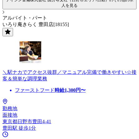
人を見る
アルバイト・パート
いろり庵きらく 豊田店[18155]
＼駅ナカでアクセス抜群／マニュアル完備で働きやすい☆接
客＆簡単な調理業務
ファーストフード
時給
1,300
円〜
勤務地
面接地
東京都日野市豊田4-41
豊田駅 徒歩1分