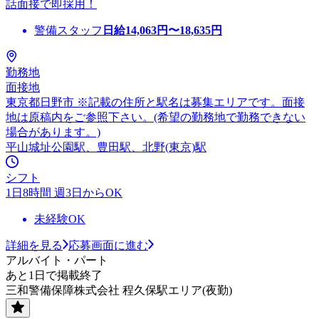
話面接で即採用！
警備スタッフ
日給
14,063
円〜
18,635
円
勤務地
面接地
東京都日野市 ※記載の住所と駅名は募集エリアです。面接
地は原稿内をご参照下さい。(希望の勤務地で勤務できない
場合があります。)
平山城址公園駅、豊田駅、北野(東京)駅
シフト
1日8時間 週3日からOK
未経験OK
詳細を見る
応募画面に進む
アルバイト・パート
あと1日で掲載終了
三和警備保障株式会社 程久保駅エリア(夜勤)