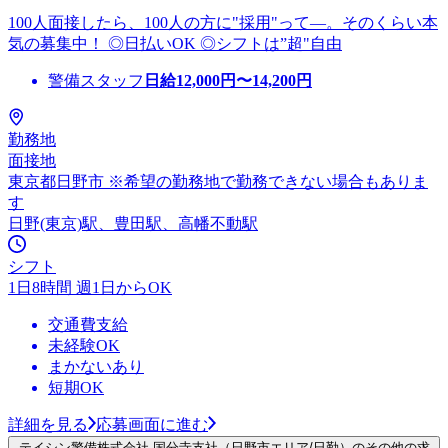
100人面接したら、100人の方に"採用"って―。そのくらい本
気の募集中！ ◎日払いOK ◎シフトは”超"自由
警備スタッフ
日給
12,000
円〜
14,200
円
勤務地
面接地
東京都日野市 ※希望の勤務地で勤務できない場合もありま
す
日野(東京)駅、豊田駅、高幡不動駅
シフト
1日8時間 週1日からOK
交通費支給
未経験OK
まかないあり
短期OK
詳細を見る
応募画面に進む
テイシン警備株式会社 国分寺支社（日野市エリア/日勤）のその他の求