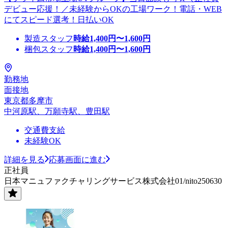
デビュー応援！／未経験からOKの工場ワーク！電話・WEB
にてスピード選考！日払いOK
製造スタッフ
時給
1,400
円〜
1,600
円
梱包スタッフ
時給
1,400
円〜
1,600
円
勤務地
面接地
東京都多摩市
中河原駅、万願寺駅、豊田駅
交通費支給
未経験OK
詳細を見る
応募画面に進む
正社員
日本マニュファクチャリングサービス株式会社01/nito250630