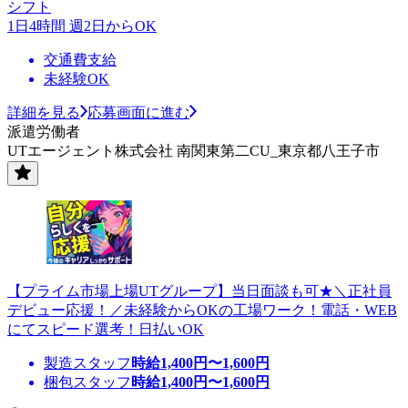
シフト
1日4時間 週2日からOK
交通費支給
未経験OK
詳細を見る
応募画面に進む
派遣労働者
UTエージェント株式会社 南関東第二CU_東京都八王子市
【プライム市場上場UTグループ】当日面談も可★＼正社員
デビュー応援！／未経験からOKの工場ワーク！電話・WEB
にてスピード選考！日払いOK
製造スタッフ
時給
1,400
円〜
1,600
円
梱包スタッフ
時給
1,400
円〜
1,600
円