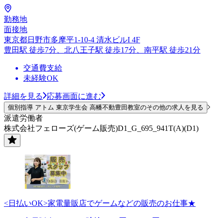
勤務地
面接地
東京都日野市多摩平1-10-4 清水ビルI 4F
豊田駅 徒歩7分、北八王子駅 徒歩17分、南平駅 徒歩21分
交通費支給
未経験OK
詳細を見る
応募画面に進む
個別指導 アトム 東京学生会 高幡不動豊田教室のその他の求人を見る
派遣労働者
株式会社フェローズ(ゲーム販売)D1_G_695_941T(A)(D1)
<日払いOK>家電量販店でゲームなどの販売のお仕事★