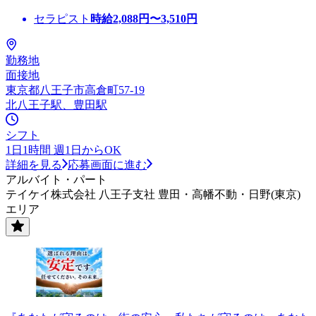
セラピスト
時給
2,088
円〜
3,510
円
勤務地
面接地
東京都八王子市高倉町57-19
北八王子駅、豊田駅
シフト
1日1時間 週1日からOK
詳細を見る
応募画面に進む
アルバイト・パート
テイケイ株式会社 八王子支社 豊田・高幡不動・日野(東京)
エリア