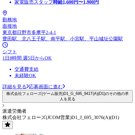
家電販売スタッフ
時給
1,600
円〜
1,900
円
勤務地
面接地
東京都日野市多摩平2-4-1
豊田駅、北八王子駅、南平駅、小宮駅、平山城址公園駅
シフト
1日8時間 週5日からOK
交通費支給
未経験OK
詳細を見る
応募画面に進む
株式会社フェローズ(ゲーム販売)D1_G_695_941T(A)(D1)のその他の求
人を見る
派遣労働者
株式会社フェローズ(JCOM営業)D1_J_695_3076(A)(D1)