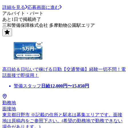
詳細を見る
応募画面に進む
アルバイト・パート
あと1日で掲載終了
三和警備保障株式会社 多摩動物公園駅エリア
高日給＆日払いで稼げる日勤【交通警備】経験一切不問！電
話面接で即採用！
警備スタッフ
日給
12,000
円〜
15,850
円
勤務地
面接地
東京都日野市 ※記載の住所と駅名は募集エリアです。面接
地は原稿内をご参照下さい。(希望の勤務地で勤務できない
場合があります。)