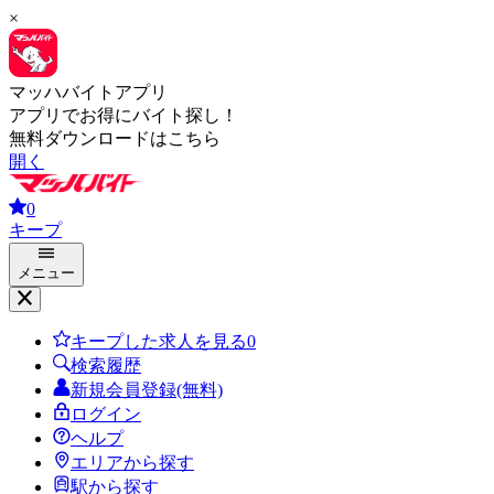
×
マッハバイトアプリ
アプリでお得にバイト探し！
無料ダウンロードはこちら
開く
0
キープ
メニュー
キープした求人を見る
0
検索履歴
新規会員登録(無料)
ログイン
ヘルプ
エリアから探す
駅から探す