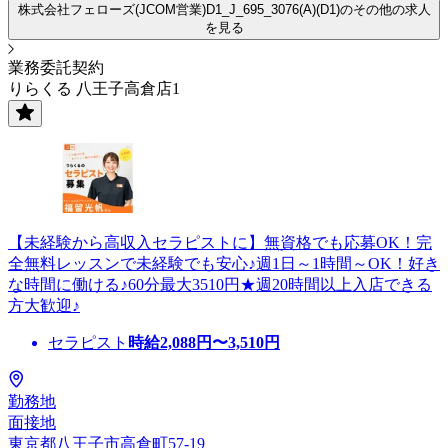
株式会社フェローズ(JCOM営業)D1_J_695_3076(A)(D1)のその他の求人
を見る
業務委託契約
りらくる 八王子高倉店1
【未経験から高収入セラピストに】無資格でも応募OK！完
全無料レッスンで未経験でも安心♪週1日～1時間～OK！好き
な時間に働ける♪60分最大3510円★週20時間以上入店できる
方大歓迎♪
セラピスト
時給
2,088
円〜
3,510
円
勤務地
面接地
東京都八王子市高倉町57-19