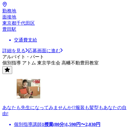
勤務地
面接地
東京都千代田区
豊田駅
交通費支給
詳細を見る
応募画面に進む
アルバイト・パート
個別指導 アトム 東京学生会 高幡不動豊田教室
あなたも先生になってみませんか!?服装も髪型もあなたの自
由!
個別指導講師
1授業(80分)
1,590
円〜
2,030
円