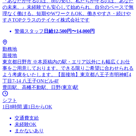
『あなたが守るのは、街の安心。私たちが守るのは、あなた
の未来。』未経験でも安心して始められ、自分のペースで無
理なく働ける。短期やWワークもOK。働きやすさ・続けや
すさTOPクラスのテイケイ株式会社です
警備スタッフ
日給
12,500
円〜
14,000
円
勤務地
面接地
東京都日野市 ※本原稿内の駅・エリア以外にも幅広くお仕
事をご用意しております。できる限りご希望に合わせられる
よう考慮をいたします。【面接地】東京都八王子市明神町4
丁目7-14 八王子ONビル4F
豊田駅、高幡不動駅、日野(東京)駅
シフト
1日8時間 週1日からOK
交通費支給
未経験OK
まかないあり