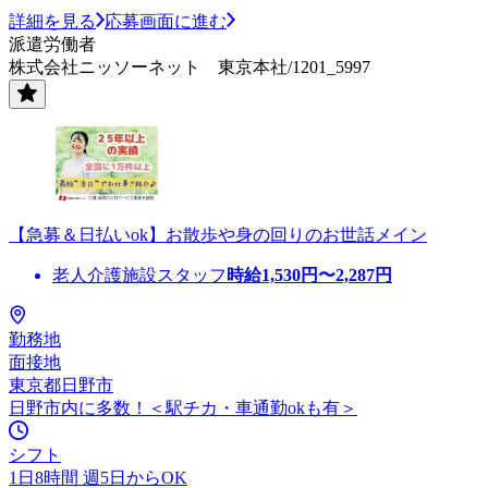
詳細を見る
応募画面に進む
派遣労働者
株式会社ニッソーネット 東京本社/1201_5997
【急募＆日払いok】お散歩や身の回りのお世話メイン
老人介護施設スタッフ
時給
1,530
円〜
2,287
円
勤務地
面接地
東京都日野市
日野市内に多数！＜駅チカ・車通勤okも有＞
シフト
1日8時間 週5日からOK