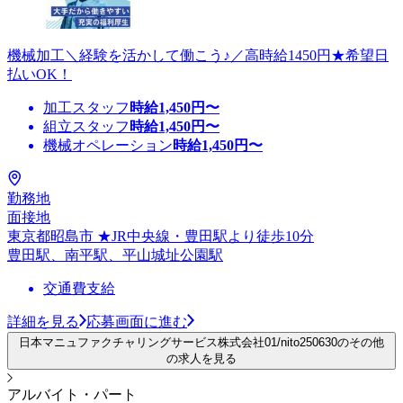
機械加工＼経験を活かして働こう♪／高時給1450円★希望日
払いOK！
加工スタッフ
時給
1,450
円〜
組立スタッフ
時給
1,450
円〜
機械オペレーション
時給
1,450
円〜
勤務地
面接地
東京都昭島市 ★JR中央線・豊田駅より徒歩10分
豊田駅、南平駅、平山城址公園駅
交通費支給
詳細を見る
応募画面に進む
日本マニュファクチャリングサービス株式会社01/nito250630のその他
の求人を見る
アルバイト・パート