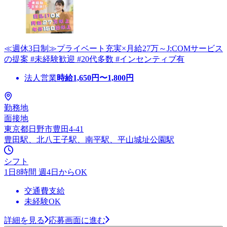
≪週休3日制≫プライベート充実×月給27万～J:COMサービス
の提案 #未経験歓迎 #20代多数 #インセンティブ有
法人営業
時給
1,650
円〜
1,800
円
勤務地
面接地
東京都日野市豊田4-41
豊田駅、北八王子駅、南平駅、平山城址公園駅
シフト
1日8時間 週4日からOK
交通費支給
未経験OK
詳細を見る
応募画面に進む