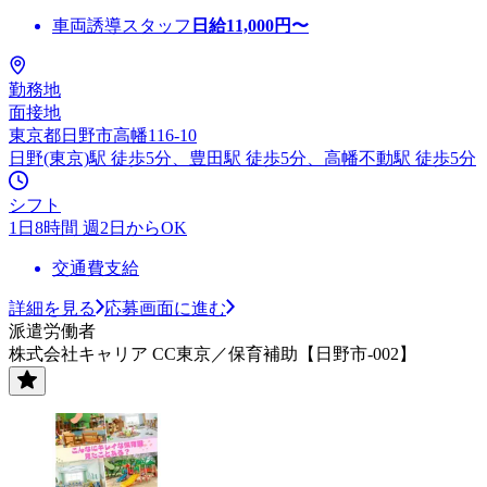
車両誘導スタッフ
日給
11,000
円〜
勤務地
面接地
東京都日野市高幡116-10
日野(東京)駅 徒歩5分、豊田駅 徒歩5分、高幡不動駅 徒歩5分
シフト
1日8時間 週2日からOK
交通費支給
詳細を見る
応募画面に進む
派遣労働者
株式会社キャリア CC東京／保育補助【日野市-002】