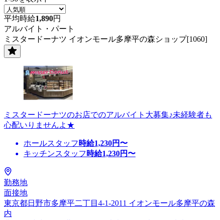
平均時給
1,890
円
アルバイト・パート
ミスタードーナツ イオンモール多摩平の森ショップ[1060]
ミスタードーナツのお店でのアルバイト大募集♪未経験者も
心配いりませんよ★
ホールスタッフ
時給
1,230
円〜
キッチンスタッフ
時給
1,230
円〜
勤務地
面接地
東京都日野市多摩平二丁目4-1-2011 イオンモール多摩平の森
内