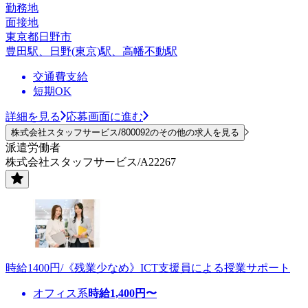
勤務地
面接地
東京都日野市
豊田駅、日野(東京)駅、高幡不動駅
交通費支給
短期OK
詳細を見る
応募画面に進む
株式会社スタッフサービス/800092のその他の求人を見る
派遣労働者
株式会社スタッフサービス/A22267
時給1400円/《残業少なめ》ICT支援員による授業サポート
オフィス系
時給
1,400
円〜