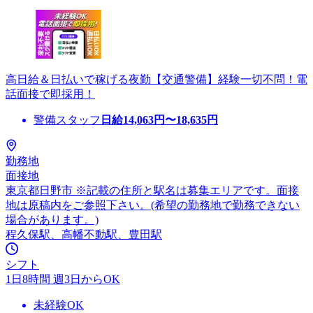
高日給＆日払いで稼げる夜勤【交通警備】経験一切不問！電
話面接で即採用！
警備スタッフ
日給
14,063
円〜
18,635
円
勤務地
面接地
東京都日野市 ※記載の住所と駅名は募集エリアです。面接
地は原稿内をご参照下さい。(希望の勤務地で勤務できない
場合があります。)
程久保駅、高幡不動駅、豊田駅
シフト
1日8時間 週3日からOK
未経験OK