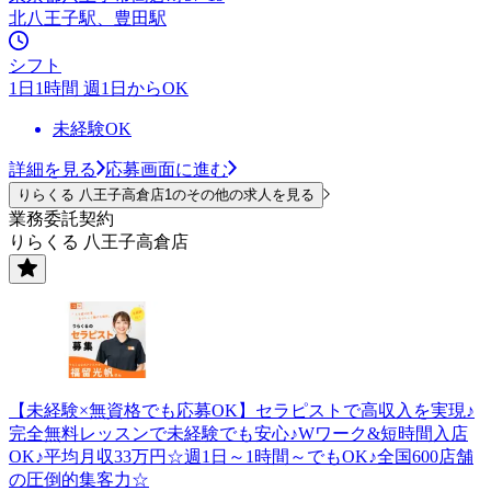
北八王子駅、豊田駅
シフト
1日1時間 週1日からOK
未経験OK
詳細を見る
応募画面に進む
りらくる 八王子高倉店1のその他の求人を見る
業務委託契約
りらくる 八王子高倉店
【未経験×無資格でも応募OK】セラピストで高収入を実現♪
完全無料レッスンで未経験でも安心♪Wワーク&短時間入店
OK♪平均月収33万円☆週1日～1時間～でもOK♪全国600店舗
の圧倒的集客力☆