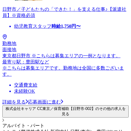
日野市／子どもたちの「できた！」を支える仕事♪【派遣社
員】※資格必須
幼児教育スタッフ
時給
1,750
円〜
勤務地
面接地
東京都日野市 ※こちらは募集エリアの一例となります。
最寄り駅：豊田駅など
※こちらは募集エリアです。勤務地は全国に多数ございま
す。
交通費支給
未経験OK
詳細を見る
応募画面に進む
株式会社キャリア CC東京／保育補助【日野市-002】のその他の求人を
見る
アルバイト・パート