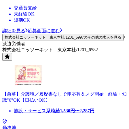
交通費支給
未経験OK
短期OK
詳細を見る
応募画面に進む
株式会社ニッソーネット 東京本社/1201_5997のその他の求人を見る
派遣労働者
株式会社ニッソーネット 東京本社/1201_6582
【急募】介護職／履歴書なしで即応募＆スグ開始！経験・知
識"0"OK【日払いOK】
施設・サービス系
時給
1,530
円〜
2,287
円
勤務地