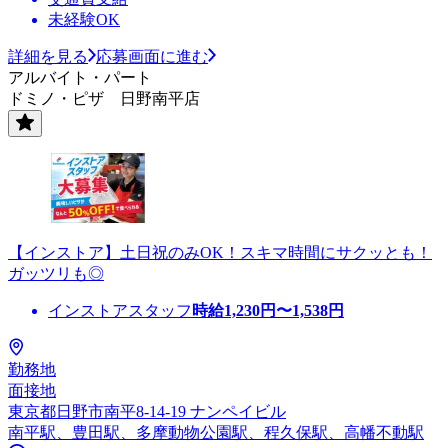
未経験OK
詳細を見る
応募画面に進む
アルバイト・パート
ドミノ・ピザ 日野南平店
【インストア】土日祝のみOK！スキマ時間にサクッとも！
ガッツリも◎
インストアスタッフ
時給
1,230
円〜
1,538
円
勤務地
面接地
東京都日野市南平8-14-19 ナンペイビル
南平駅、豊田駅、多摩動物公園駅、程久保駅、高幡不動駅