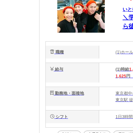
いと
＼
ら徒
職種
(1)ホ
給与
(1)時給
1
1,625
円
勤務地・面接地
東京都中
東京駅 
シフト
1日3時間