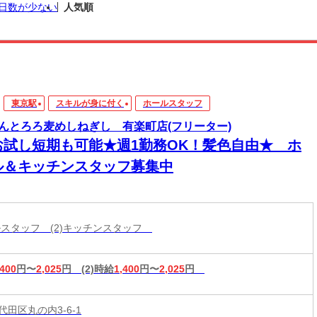
日数が少ない
人気順
東京駅
スキルが身に付く
ホールスタッフ
んとろろ麦めしねぎし 有楽町店(フリーター)
お試し短期も可能★週1勤務OK！髪色自由★ ホ
ル＆キッチンスタッフ募集中
ールスタッフ (2)キッチンスタッフ
,400
円〜
2,025
円
(2)時給
1,400
円〜
2,025
円
田区丸の内3-6-1