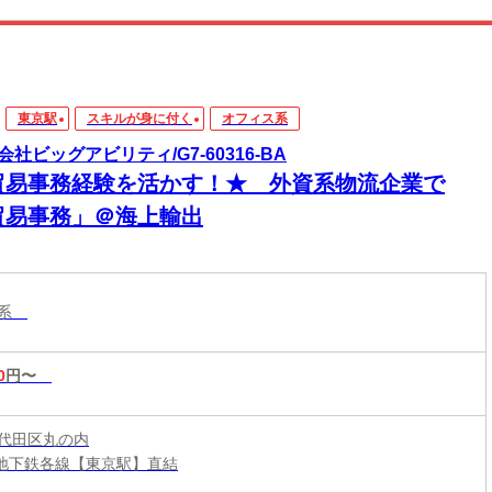
東京駅
スキルが身に付く
オフィス系
会社ビッグアビリティ/G7-60316-BA
貿易事務経験を活かす！★ 外資系物流企業で
貿易事務」＠海上輸出
ス系
0
円〜
代田区丸の内
鉄/地下鉄各線【東京駅】直結