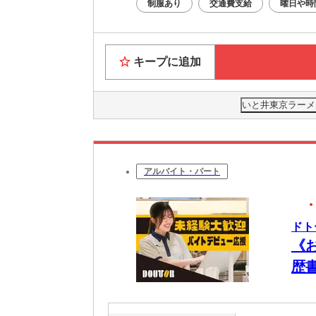
制服あり
交通費支給
曜日や時
キープに追加
いと井東京ラーメン
アルバイト・パート
ドト
《
歴
日