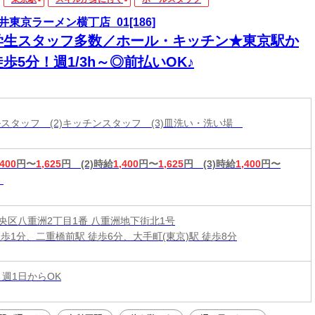
井東京ラーメン横丁店_01[186]
学生スタッフ多数／ホール・キッチン★東京駅か
歩5分！週1/3h～◎前払いOK♪
ールスタッフ (2)キッチンスタッフ (3)皿洗い・洗い場
,400
円〜
1,625
円
(2)時給
1,400
円〜
1,625
円
(3)時給
1,400
円〜
央区八重洲2丁目1番 八重洲地下街北1号
徒歩1分、二重橋前駅 徒歩6分、大手町(東京)駅 徒歩8分
 週1日からOK