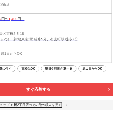
・喫茶店
6
円〜
1,400
円
区京橋2-5-18
徒歩2分、京橋(東京)駅 徒歩5分、有楽町駅 徒歩7分
 週1日からOK
身に付く
高校生OK
曜日や時間が選べる
週１日からOK
すぐ応募する
ョップ 京橋2丁目店のその他の求人を見る