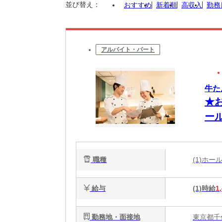
並び替え：
おすすめ
新着順
高収入
勤務
アルバイト・パート
牛た
★
ー
職種
(1)ホ
給与
(1)時給
1
勤務地・面接地
東京都千代