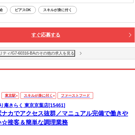
給
ピアスOK
スキルが身に付く
すぐ応募する
ィ/G7-60316-BAのその他の求人を見る
東京駅
スキルが身に付く
ファーストフード
り庵きらく 東京京葉店[15461]
駅ナカでアクセス抜群／マニュアル完備で働きや
い☆接客＆簡単な調理業務