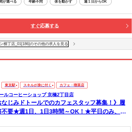
間が選べる
年齢不問
体を動かす
週１日からOK
すぐ応募する
横丁店_01[186]のその他の求人を見る
東京駅
スキルが身に付く
カフェ・喫茶店
ールコーヒーショップ 京橋2丁目店
おなじみドトールでのカフェスタッフ募集！》履
書不要★週1日、1日3時間～OK！★平日のみ、土
のみもちろんOK