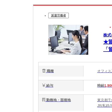
派遣労働者
株式
★
「
職種
オフィ
給与
時給
1,90
勤務地・面接地
東京都千
JR/私