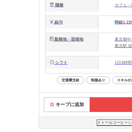
職種
カフェ
給与
時給
1,22
勤務地・面接地
東京都中央
東京駅 
シフト
1日3時間
交通費支給
制服あり
スキルが
キープに追加
ドトールコーヒーシ