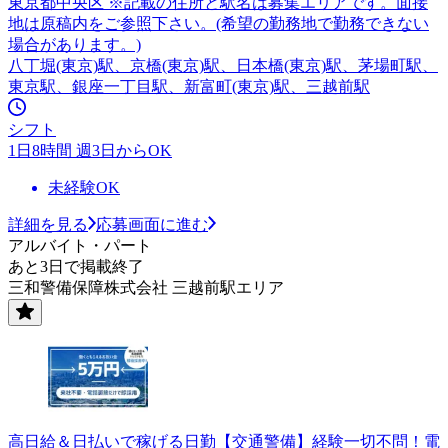
東京都中央区 ※記載の住所と駅名は募集エリアです。面接
地は原稿内をご参照下さい。(希望の勤務地で勤務できない
場合があります。)
八丁堀(東京)駅、京橋(東京)駅、日本橋(東京)駅、茅場町駅、
東京駅、銀座一丁目駅、新富町(東京)駅、三越前駅
シフト
1日8時間 週3日からOK
未経験OK
詳細を見る
応募画面に進む
アルバイト・パート
あと3日で掲載終了
三和警備保障株式会社 三越前駅エリア
高日給＆日払いで稼げる日勤【交通警備】経験一切不問！電