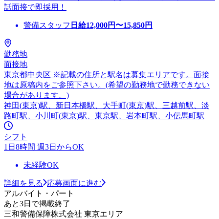
話面接で即採用！
警備スタッフ
日給
12,000
円〜
15,850
円
勤務地
面接地
東京都中央区 ※記載の住所と駅名は募集エリアです。面接
地は原稿内をご参照下さい。(希望の勤務地で勤務できない
場合があります。)
神田(東京)駅、新日本橋駅、大手町(東京)駅、三越前駅、淡
路町駅、小川町(東京)駅、東京駅、岩本町駅、小伝馬町駅
シフト
1日8時間 週3日からOK
未経験OK
詳細を見る
応募画面に進む
アルバイト・パート
あと3日で掲載終了
三和警備保障株式会社 東京エリア