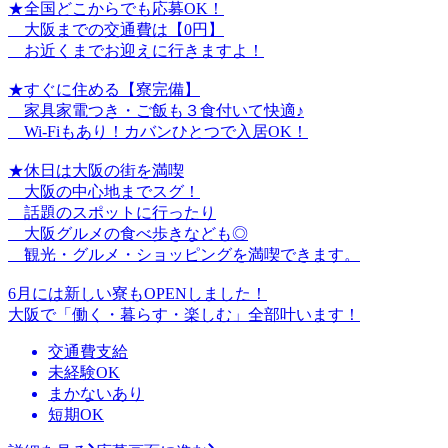
★全国どこからでも応募OK！
大阪までの交通費は【0円】
お近くまでお迎えに行きますよ！
★すぐに住める【寮完備】
家具家電つき・ご飯も３食付いて快適♪
Wi-Fiもあり！カバンひとつで入居OK！
★休日は大阪の街を満喫
大阪の中心地までスグ！
話題のスポットに行ったり
大阪グルメの食べ歩きなども◎
観光・グルメ・ショッピングを満喫できます。
6月には新しい寮もOPENしました！
大阪で「働く・暮らす・楽しむ」全部叶います！
交通費支給
未経験OK
まかないあり
短期OK