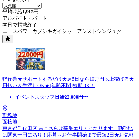
平均時給
1,915
円
アルバイト・パート
本日で掲載終了
エースパワーカブシキガイシャ アシストシンジュク
軽作業★サポートするだけ★週5日なら10万円以上稼げる★
日払い＆手渡しOK★[年齢不問]短期OK！
イベントスタッフ
日給
22,000
円〜
勤務地
面接地
東京都千代田区 ※こちらは募集エリアとなります。勤務地
は関東一円にあり！応募～お仕事開始まで最短2日★お気軽