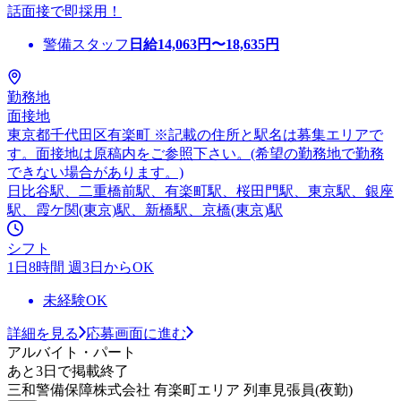
話面接で即採用！
警備スタッフ
日給
14,063
円〜
18,635
円
勤務地
面接地
東京都千代田区有楽町 ※記載の住所と駅名は募集エリアで
す。面接地は原稿内をご参照下さい。(希望の勤務地で勤務
できない場合があります。)
日比谷駅、二重橋前駅、有楽町駅、桜田門駅、東京駅、銀座
駅、霞ケ関(東京)駅、新橋駅、京橋(東京)駅
シフト
1日8時間 週3日からOK
未経験OK
詳細を見る
応募画面に進む
アルバイト・パート
あと3日で掲載終了
三和警備保障株式会社 有楽町エリア 列車見張員(夜勤)