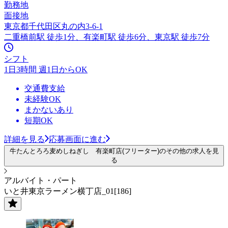
勤務地
面接地
東京都千代田区丸の内3-6-1
二重橋前駅 徒歩1分、有楽町駅 徒歩6分、東京駅 徒歩7分
シフト
1日3時間 週1日からOK
交通費支給
未経験OK
まかないあり
短期OK
詳細を見る
応募画面に進む
牛たんとろろ麦めしねぎし 有楽町店(フリーター)のその他の求人を見
る
アルバイト・パート
いと井東京ラーメン横丁店_01[186]