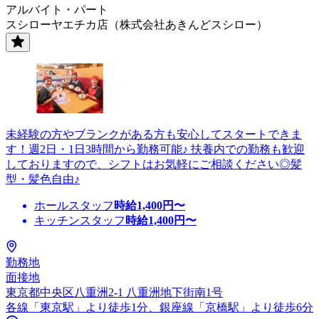
アルバイト・パート
スシローヤエチカ店（株式会社あきんどスシロー）
未経験の方やブランクがある方も安心してスタートできま
す！週2日・1日3時間から勤務可能♪ 扶養内での勤務も歓迎
しておりますので、シフトはお気軽にご相談ください◎髪
型・髪色自由♪
ホールスタッフ
時給
1,400
円〜
キッチンスタッフ
時給
1,400
円〜
勤務地
面接地
東京都中央区八重洲2-1 八重洲地下街南1号
各線「東京駅」より徒歩1分、銀座線「京橋駅」より徒歩6分