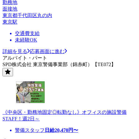
勤務地
面接地
東京都千代田区丸の内
東京駅
交通費支給
未経験OK
詳細を見る
応募画面に進む
アルバイト・パート
SPD株式会社 東京警備事業部（錦糸町）【TE072】
《中央区・勤務地固定◎転勤なし》オフィスの施設警備
STAFF！週2日～
警備スタッフ
日給
20,470
円〜