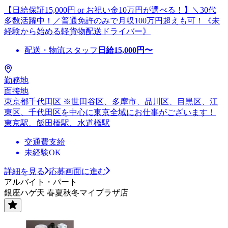
【日給保証15,000円 or お祝い金10万円が選べる！】＼30代
多数活躍中！／普通免許のみで月収100万円超えも可！《未
経験から始める軽貨物配送ドライバー》
配送・物流スタッフ
日給
15,000
円〜
勤務地
面接地
東京都千代田区 ※世田谷区、多摩市、品川区、目黒区、江
東区、千代田区を中心に東京全域にお仕事がございます！
東京駅、飯田橋駅、水道橋駅
交通費支給
未経験OK
詳細を見る
応募画面に進む
アルバイト・パート
銀座ハゲ天 春夏秋冬マイプラザ店