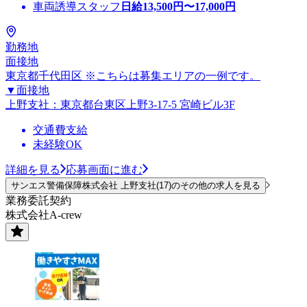
車両誘導スタッフ
日給
13,500
円〜
17,000
円
勤務地
面接地
東京都千代田区 ※こちらは募集エリアの一例です。
▼面接地
上野支社：東京都台東区上野3-17-5 宮崎ビル3F
交通費支給
未経験OK
詳細を見る
応募画面に進む
サンエス警備保障株式会社 上野支社(17)のその他の求人を見る
業務委託契約
株式会社A-crew