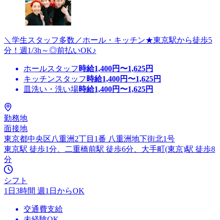
＼学生スタッフ多数／ホール・キッチン★東京駅から徒歩5
分！週1/3h～◎前払いOK♪
ホールスタッフ
時給
1,400
円〜
1,625
円
キッチンスタッフ
時給
1,400
円〜
1,625
円
皿洗い・洗い場
時給
1,400
円〜
1,625
円
勤務地
面接地
東京都中央区八重洲2丁目1番 八重洲地下街北1号
東京駅 徒歩1分、二重橋前駅 徒歩6分、大手町(東京)駅 徒歩8
分
シフト
1日3時間 週1日からOK
交通費支給
未経験OK