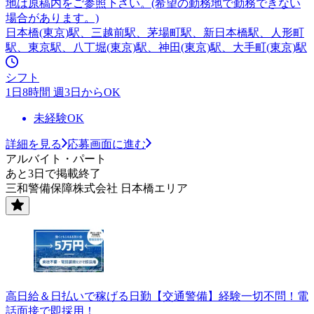
地は原稿内をご参照下さい。(希望の勤務地で勤務できない
場合があります。)
日本橋(東京)駅、三越前駅、茅場町駅、新日本橋駅、人形町
駅、東京駅、八丁堀(東京)駅、神田(東京)駅、大手町(東京)駅
シフト
1日8時間 週3日からOK
未経験OK
詳細を見る
応募画面に進む
アルバイト・パート
あと3日で掲載終了
三和警備保障株式会社 日本橋エリア
高日給＆日払いで稼げる日勤【交通警備】経験一切不問！電
話面接で即採用！