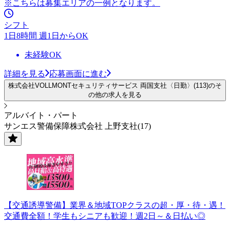
※こちらは募集エリアの一例となります。
シフト
1日8時間 週1日からOK
未経験OK
詳細を見る
応募画面に進む
株式会社VOLLMONTセキュリティサービス 両国支社〈日勤〉(113)のそ
の他の求人を見る
アルバイト・パート
サンエス警備保障株式会社 上野支社(17)
【交通誘導警備】業界＆地域TOPクラスの超・厚・待・遇！
交通費全額！学生もシニアも歓迎！週2日～＆日払い◎