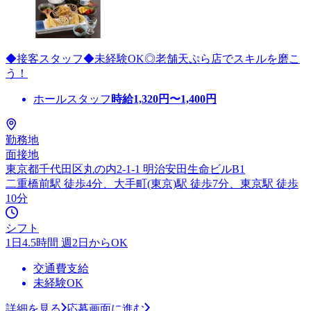
◆接客スタッフ◆未経験OK◎老舗天ぷら店でスキルを磨こ
う！
ホールスタッフ
時給
1,320
円〜
1,400
円
勤務地
面接地
東京都千代田区丸の内2-1-1 明治安田生命ビルB1
二重橋前駅 徒歩4分、大手町(東京)駅 徒歩7分、東京駅 徒歩
10分
シフト
1日4.5時間 週2日からOK
交通費支給
未経験OK
詳細を見る
応募画面に進む