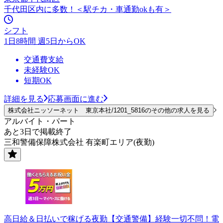
千代田区内に多数！＜駅チカ・車通勤okも有＞
シフト
1日8時間 週5日からOK
交通費支給
未経験OK
短期OK
詳細を見る
応募画面に進む
株式会社ニッソーネット 東京本社/1201_5816のその他の求人を見る
アルバイト・パート
あと3日で掲載終了
三和警備保障株式会社 有楽町エリア(夜勤)
高日給＆日払いで稼げる夜勤【交通警備】経験一切不問！電