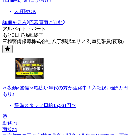
1日8時間 週3日からOK
未経験OK
詳細を見る
応募画面に進む
アルバイト・パート
あと3日で掲載終了
三和警備保障株式会社 八丁堀駅エリア 列車見張員(夜勤)
≪夜勤×警備≫幅広い年代の方が活躍中！入社祝い金5万円
あり♪
警備スタッフ
日給
15,563
円〜
勤務地
面接地