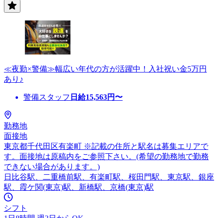
≪夜勤×警備≫幅広い年代の方が活躍中！入社祝い金5万円
あり♪
警備スタッフ
日給
15,563
円〜
勤務地
面接地
東京都千代田区有楽町 ※記載の住所と駅名は募集エリアで
す。面接地は原稿内をご参照下さい。(希望の勤務地で勤務
できない場合があります。)
日比谷駅、二重橋前駅、有楽町駅、桜田門駅、東京駅、銀座
駅、霞ケ関(東京)駅、新橋駅、京橋(東京)駅
シフト