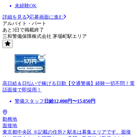
未経験OK
詳細を見る
応募画面に進む
アルバイト・パート
あと3日で掲載終了
三和警備保障株式会社 茅場町駅エリア
高日給＆日払いで稼げる日勤【交通警備】経験一切不問！電
話面接で即採用！
警備スタッフ
日給
12,000
円〜
15,850
円
勤務地
面接地
東京都中央区 ※記載の住所と駅名は募集エリアです。面接