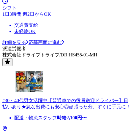
シフト
1日3時間 週2日からOK
交通費支給
未経験OK
詳細を見る
応募画面に進む
派遣労働者
株式会社ドライブトライブ/DR:HS455-01-MH
#30～40代男女活躍中【普通車での役員送迎ドライバー】日
払いあり★急な出費にも安心◎頑張った分、すぐに手元に！
配送・物流スタッフ
時給
2,100
円〜