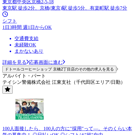
東京都中央区京橋2-5-18
東京駅 徒歩2分、京橋(東京)駅 徒歩5分、有楽町駅 徒歩7分
シフト
1日3時間 週1日からOK
交通費支給
未経験OK
まかないあり
詳細を見る
応募画面に進む
ドトールコーヒーショップ 京橋2丁目店のその他の求人を見る
アルバイト・パート
テイシン警備株式会社 江東支社（千代田区エリア/日勤）
100人面接したら、100人の方に"採用"って―。そのくらい本
気の募集中！ ◎日払いOK ◎シフトは”超"自由