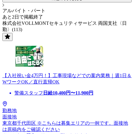
アルバイト・パート
あと2日で掲載終了
株式会社VOLLMONTセキュリティサービス 両国支社〈日
勤〉(113)
【入社祝い金4万円！】工事現場などでの案内業務｜週1日＆
WワークOK／直行直帰OK
警備スタッフ
日給
10,400
円〜
11,900
円
勤務地
面接地
東京都千代田区 ※こちらは募集エリアの一例です。面接地
は原稿内をご確認ください