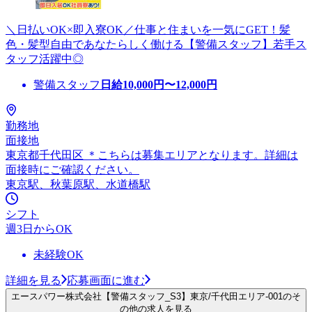
＼日払いOK×即入寮OK／仕事と住まいを一気にGET！髪
色・髪型自由であなたらしく働ける【警備スタッフ】若手ス
タッフ活躍中◎
警備スタッフ
日給
10,000
円〜
12,000
円
勤務地
面接地
東京都千代田区 ＊こちらは募集エリアとなります。詳細は
面接時にご確認ください。
東京駅、秋葉原駅、水道橋駅
シフト
週3日からOK
未経験OK
詳細を見る
応募画面に進む
エースパワー株式会社【警備スタッフ_S3】東京/千代田エリア-001のそ
の他の求人を見る