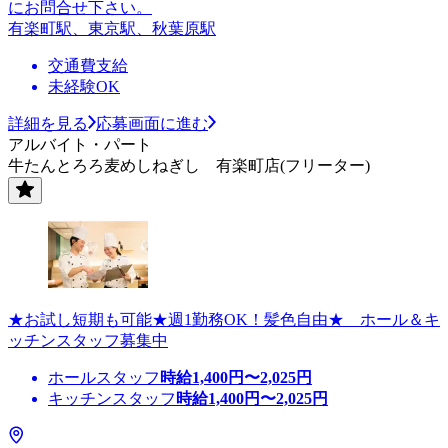
にお問合せ下さい。
有楽町駅、東京駅、秋葉原駅
交通費支給
未経験OK
詳細を見る
応募画面に進む
アルバイト・パート
牛たんとろろ麦めしねぎし 有楽町店(フリーター)
★お試し短期も可能★週1勤務OK！髪色自由★ ホール＆キ
ッチンスタッフ募集中
ホールスタッフ
時給
1,400
円〜
2,025
円
キッチンスタッフ
時給
1,400
円〜
2,025
円