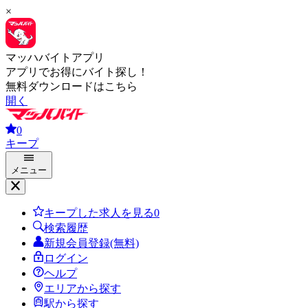
×
マッハバイトアプリ
アプリでお得にバイト探し！
無料ダウンロードはこちら
開く
0
キープ
メニュー
キープした求人を見る
0
検索履歴
新規会員登録(無料)
ログイン
ヘルプ
エリアから探す
駅から探す