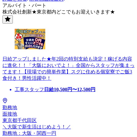
アルバイト・パート
株式会社創新★東京都内どこでもお迎えいきます★
日給アップしました★年2回の特別支給も決定！稼げる内容
に進化！！「大阪においでよ！」全国からスタッフが集まっ
てます！【現場での簡単作業】スグに住める個室寮でご飯3
食付き！男性活躍中！
工事スタッフ
日給
10,500
円〜
12,500
円
勤務地
面接地
東京都千代田区
＼大阪で新生活はじめよう！／
勤務地：大阪・関西一円