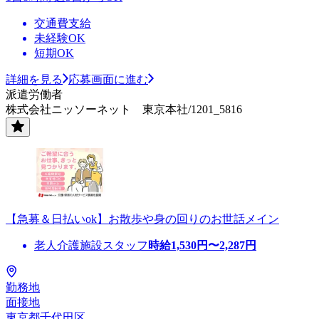
交通費支給
未経験OK
短期OK
詳細を見る
応募画面に進む
派遣労働者
株式会社ニッソーネット 東京本社/1201_5816
【急募＆日払いok】お散歩や身の回りのお世話メイン
老人介護施設スタッフ
時給
1,530
円〜
2,287
円
勤務地
面接地
東京都千代田区