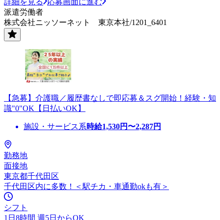
詳細を見る
応募画面に進む
派遣労働者
株式会社ニッソーネット 東京本社/1201_6401
【急募】介護職／履歴書なしで即応募＆スグ開始！経験・知
識"0"OK【日払いOK】
施設・サービス系
時給
1,530
円〜
2,287
円
勤務地
面接地
東京都千代田区
千代田区内に多数！＜駅チカ・車通勤okも有＞
シフト
1日8時間 週5日からOK