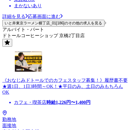
まかないあり
詳細を見る
応募画面に進む
いと井東京ラーメン横丁店_01[186]のその他の求人を見る
アルバイト・パート
ドトールコーヒーショップ 京橋2丁目店
《おなじみドトールでのカフェスタッフ募集！》履歴書不要
★週1日、1日3時間～OK！★平日のみ、土日のみもちろん
OK
カフェ・喫茶店
時給
1,226
円〜
1,400
円
勤務地
面接地