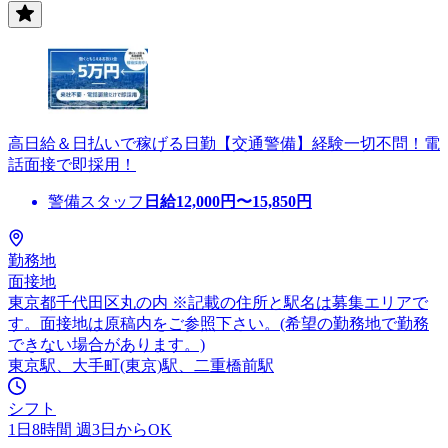
高日給＆日払いで稼げる日勤【交通警備】経験一切不問！電
話面接で即採用！
警備スタッフ
日給
12,000
円〜
15,850
円
勤務地
面接地
東京都千代田区丸の内 ※記載の住所と駅名は募集エリアで
す。面接地は原稿内をご参照下さい。(希望の勤務地で勤務
できない場合があります。)
東京駅、大手町(東京)駅、二重橋前駅
シフト
1日8時間 週3日からOK