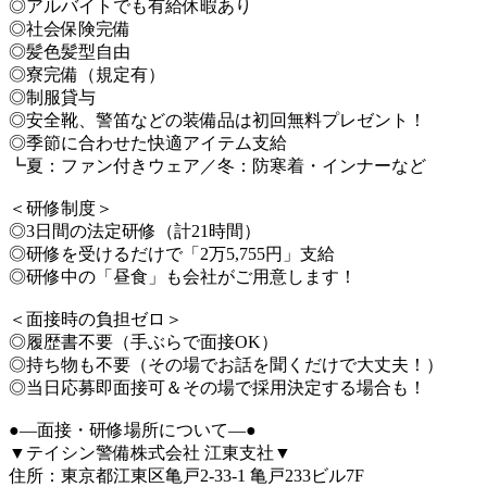
◎アルバイトでも有給休暇あり
◎社会保険完備
◎髪色髪型自由
◎寮完備（規定有）
◎制服貸与
◎安全靴、警笛などの装備品は初回無料プレゼント！
◎季節に合わせた快適アイテム支給
┗夏：ファン付きウェア／冬：防寒着・インナーなど
＜研修制度＞
◎3日間の法定研修（計21時間）
◎研修を受けるだけで「2万5,755円」支給
◎研修中の「昼食」も会社がご用意します！
＜面接時の負担ゼロ＞
◎履歴書不要（手ぶらで面接OK）
◎持ち物も不要（その場でお話を聞くだけで大丈夫！）
◎当日応募即面接可＆その場で採用決定する場合も！
●―面接・研修場所について―●
▼テイシン警備株式会社 江東支社▼
住所：東京都江東区亀戸2-33-1 亀戸233ビル7F