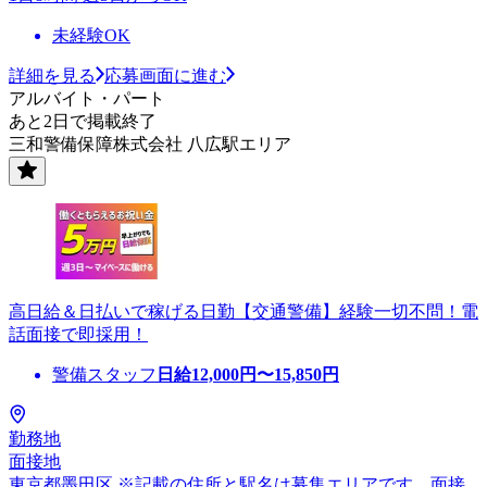
未経験OK
詳細を見る
応募画面に進む
アルバイト・パート
あと2日で掲載終了
三和警備保障株式会社 八広駅エリア
高日給＆日払いで稼げる日勤【交通警備】経験一切不問！電
話面接で即採用！
警備スタッフ
日給
12,000
円〜
15,850
円
勤務地
面接地
東京都墨田区 ※記載の住所と駅名は募集エリアです。面接