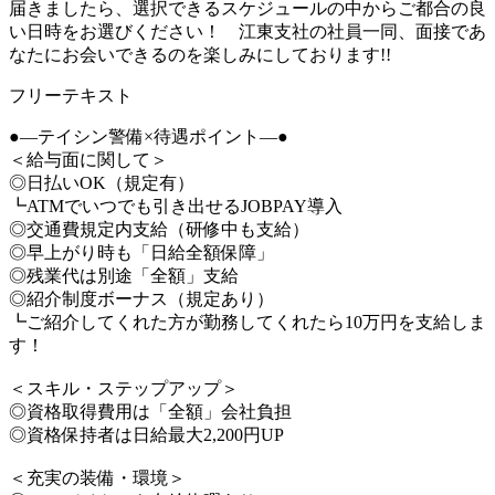
届きましたら、選択できるスケジュールの中からご都合の良
い日時をお選びください！ 江東支社の社員一同、面接であ
なたにお会いできるのを楽しみにしております!!
フリーテキスト
●―テイシン警備×待遇ポイント―●
＜給与面に関して＞
◎日払いOK（規定有）
┗ATMでいつでも引き出せるJOBPAY導入
◎交通費規定内支給（研修中も支給）
◎早上がり時も「日給全額保障」
◎残業代は別途「全額」支給
◎紹介制度ボーナス（規定あり）
┗ご紹介してくれた方が勤務してくれたら10万円を支給しま
す！
＜スキル・ステップアップ＞
◎資格取得費用は「全額」会社負担
◎資格保持者は日給最大2,200円UP
＜充実の装備・環境＞