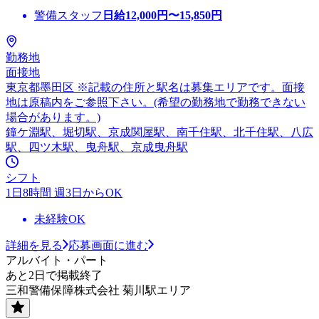
警備スタッフ
日給
12,000
円〜
15,850
円
勤務地
面接地
東京都墨田区 ※記載の住所と駅名は募集エリアです。面接
地は原稿内をご参照下さい。(希望の勤務地で勤務できない
場合があります。)
鐘ケ淵駅、堀切駅、京成関屋駅、南千住駅、北千住駅、八広
駅、四ツ木駅、曳舟駅、京成曳舟駅
シフト
1日8時間 週3日からOK
未経験OK
詳細を見る
応募画面に進む
アルバイト・パート
あと2日で掲載終了
三和警備保障株式会社 菊川駅エリア