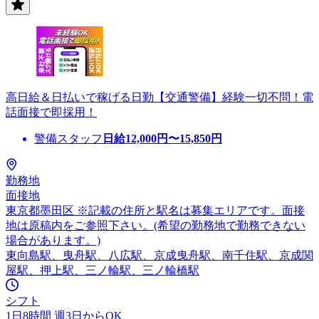
高日給＆日払いで稼げる日勤【交通警備】経験一切不問！電
話面接で即採用！
警備スタッフ
日給
12,000
円〜
15,850
円
勤務地
面接地
東京都墨田区 ※記載の住所と駅名は募集エリアです。面接
地は原稿内をご参照下さい。(希望の勤務地で勤務できない
場合があります。)
東向島駅、曳舟駅、八広駅、京成曳舟駅、南千住駅、京成関
屋駅、押上駅、三ノ輪駅、三ノ輪橋駅
シフト
1日8時間 週3日からOK