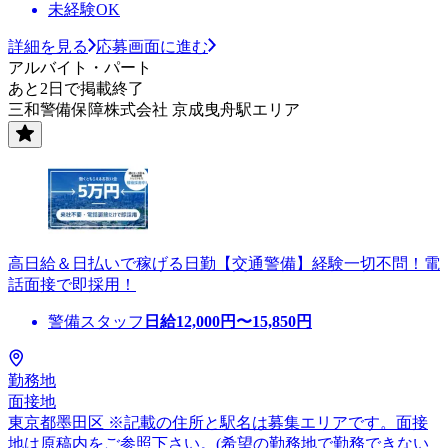
未経験OK
詳細を見る
応募画面に進む
アルバイト・パート
あと2日で掲載終了
三和警備保障株式会社 京成曳舟駅エリア
高日給＆日払いで稼げる日勤【交通警備】経験一切不問！電
話面接で即採用！
警備スタッフ
日給
12,000
円〜
15,850
円
勤務地
面接地
東京都墨田区 ※記載の住所と駅名は募集エリアです。面接
地は原稿内をご参照下さい。(希望の勤務地で勤務できない