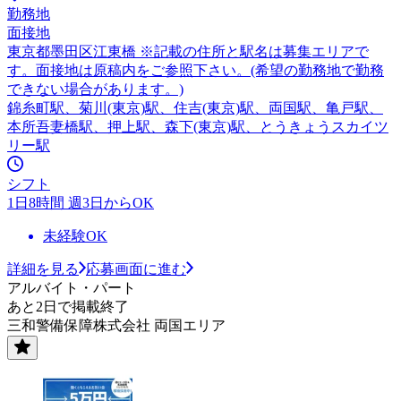
勤務地
面接地
東京都墨田区江東橋 ※記載の住所と駅名は募集エリアで
す。面接地は原稿内をご参照下さい。(希望の勤務地で勤務
できない場合があります。)
錦糸町駅、菊川(東京)駅、住吉(東京)駅、両国駅、亀戸駅、
本所吾妻橋駅、押上駅、森下(東京)駅、とうきょうスカイツ
リー駅
シフト
1日8時間 週3日からOK
未経験OK
詳細を見る
応募画面に進む
アルバイト・パート
あと2日で掲載終了
三和警備保障株式会社 両国エリア