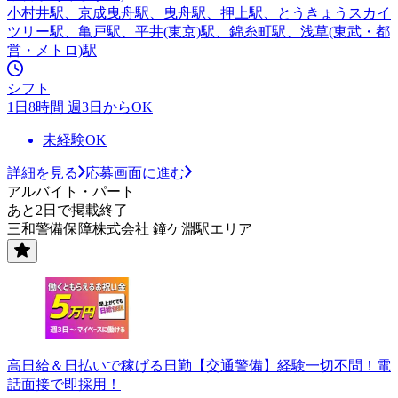
小村井駅、京成曳舟駅、曳舟駅、押上駅、とうきょうスカイ
ツリー駅、亀戸駅、平井(東京)駅、錦糸町駅、浅草(東武・都
営・メトロ)駅
シフト
1日8時間 週3日からOK
未経験OK
詳細を見る
応募画面に進む
アルバイト・パート
あと2日で掲載終了
三和警備保障株式会社 鐘ケ淵駅エリア
高日給＆日払いで稼げる日勤【交通警備】経験一切不問！電
話面接で即採用！