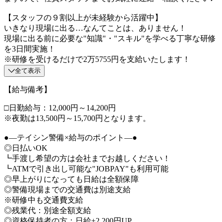
【スタッフの９割以上が未経験から活躍中】
いきなり現場に出る…なんてことは、ありません！
現場に出る前に必要な"知識"・"スキル"を学べる丁寧な研修
を3日間実施！
※研修を受けるだけで2万5755円を支給いたします！
全て表示
【給与備考】
□日勤給与：12,000円～14,200円
※夜勤は13,500円～15,700円となります。
●―テイシン警備×給与のポイント―●
◎日払いOK
┗手渡し希望の方は会社までお越しください！
┗ATMで引き出し可能な"JOBPAY"も利用可能
◎早上がりになっても日給は全額保障
◎警備現場までの交通費は別途支給
※研修中も交通費支給
◎残業代：別途全額支給
◎資格保持者の方：日給+2,200円UP