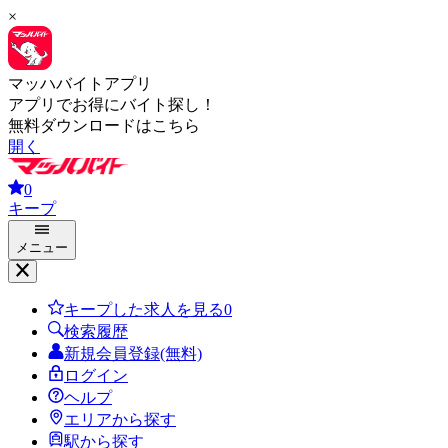
×
マッハバイトアプリ
アプリでお得にバイト探し！
無料ダウンロードはこちら
開く
0
キープ
メニュー
キープした求人を見る
0
検索履歴
新規会員登録(無料)
ログイン
ヘルプ
エリアから探す
駅から探す