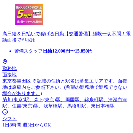
高日給＆日払いで稼げる日勤【交通警備】経験一切不問！電
話面接で即採用！
警備スタッフ
日給
12,000
円〜
15,850
円
勤務地
面接地
東京都墨田区 ※記載の住所と駅名は募集エリアです。面接
地は原稿内をご参照下さい。(希望の勤務地で勤務できない
場合があります。)
菊川(東京)駅、森下(東京)駅、両国駅、錦糸町駅、清澄白河
駅、住吉(東京)駅、浅草橋駅、馬喰町駅、東日本橋駅
シフト
1日8時間 週3日からOK