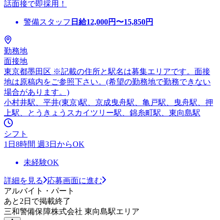
話面接で即採用！
警備スタッフ
日給
12,000
円〜
15,850
円
勤務地
面接地
東京都墨田区 ※記載の住所と駅名は募集エリアです。面接
地は原稿内をご参照下さい。(希望の勤務地で勤務できない
場合があります。)
小村井駅、平井(東京)駅、京成曳舟駅、亀戸駅、曳舟駅、押
上駅、とうきょうスカイツリー駅、錦糸町駅、東向島駅
シフト
1日8時間 週3日からOK
未経験OK
詳細を見る
応募画面に進む
アルバイト・パート
あと2日で掲載終了
三和警備保障株式会社 東向島駅エリア