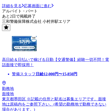
詳細を見る
応募画面に進む
アルバイト・パート
あと2日で掲載終了
三和警備保障株式会社 小村井駅エリア
高日給＆日払いで稼げる日勤【交通警備】経験一切不問！電
話面接で即採用！
警備スタッフ
日給
12,000
円〜
15,850
円
勤務地
面接地
東京都墨田区 ※記載の住所と駅名は募集エリアです。面接
地は原稿内をご参照下さい。(希望の勤務地で勤務できない
場合があります。)