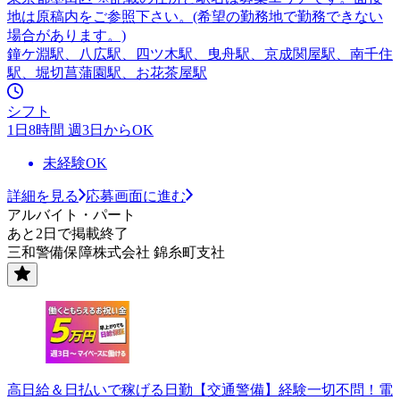
地は原稿内をご参照下さい。(希望の勤務地で勤務できない
場合があります。)
鐘ケ淵駅、八広駅、四ツ木駅、曳舟駅、京成関屋駅、南千住
駅、堀切菖蒲園駅、お花茶屋駅
シフト
1日8時間 週3日からOK
未経験OK
詳細を見る
応募画面に進む
アルバイト・パート
あと2日で掲載終了
三和警備保障株式会社 錦糸町支社
高日給＆日払いで稼げる日勤【交通警備】経験一切不問！電