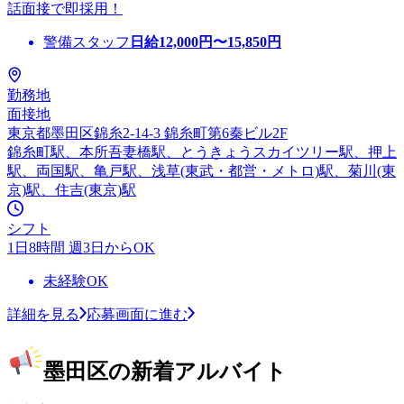
話面接で即採用！
警備スタッフ
日給
12,000
円〜
15,850
円
勤務地
面接地
東京都墨田区錦糸2-14-3 錦糸町第6秦ビル2F
錦糸町駅、本所吾妻橋駅、とうきょうスカイツリー駅、押上
駅、両国駅、亀戸駅、浅草(東武・都営・メトロ)駅、菊川(東
京)駅、住吉(東京)駅
シフト
1日8時間 週3日からOK
未経験OK
詳細を見る
応募画面に進む
墨田区の新着アルバイト