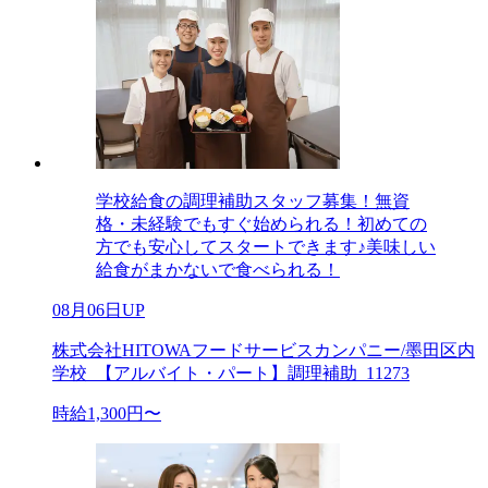
学校給食の調理補助スタッフ募集！無資
格・未経験でもすぐ始められる！初めての
方でも安心してスタートできます♪美味しい
給食がまかないで食べられる！
08月06日UP
株式会社HITOWAフードサービスカンパニー/墨田区内
学校_【アルバイト・パート】調理補助_11273
時給1,300円〜