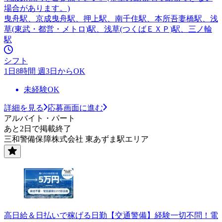
場合があります。)
曳舟駅、京成曳舟駅、押上駅、南千住駅、本所吾妻橋駅、浅
草(東武・都営・メトロ)駅、浅草(つくばＥＸＰ)駅、三ノ輪
駅
シフト
1日8時間 週3日からOK
未経験OK
詳細を見る
応募画面に進む
アルバイト・パート
あと2日で掲載終了
三和警備保障株式会社 東あずま駅エリア
高日給＆日払いで稼げる日勤【交通警備】経験一切不問！電