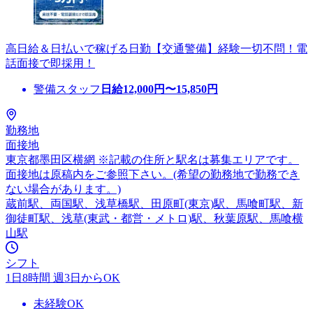
高日給＆日払いで稼げる日勤【交通警備】経験一切不問！電
話面接で即採用！
警備スタッフ
日給
12,000
円〜
15,850
円
勤務地
面接地
東京都墨田区横網 ※記載の住所と駅名は募集エリアです。
面接地は原稿内をご参照下さい。(希望の勤務地で勤務でき
ない場合があります。)
蔵前駅、両国駅、浅草橋駅、田原町(東京)駅、馬喰町駅、新
御徒町駅、浅草(東武・都営・メトロ)駅、秋葉原駅、馬喰横
山駅
シフト
1日8時間 週3日からOK
未経験OK