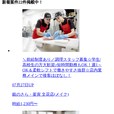
新着案件22件掲載中！
＼前給制度あり／調理スタッフ募集☆学生/
高校生の方大歓迎♪短時間勤務もOK！週1～
OK＆柔軟シフトで働きやすさ抜群☆店内業
務メインで接客ほぼなし！
07月27日UP
銀のさら・釜寅 文花店(メイク)
時給1,230円〜