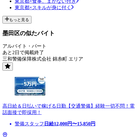
東京都×食事、まかない付き
東京都×スキルが身に付く
もっと見る
墨田区の似たバイト
アルバイト・パート
あと2日で掲載終了
三和警備保障株式会社 錦糸町 エリア
高日給＆日払いで稼げる日勤【交通警備】経験一切不問！電
話面接で即採用！
警備スタッフ
日給
12,000
円〜
15,850
円