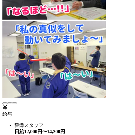
給与
警備スタッフ
日給
12,000
円〜
14,200
円