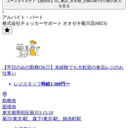
ユースタイルケア【墨田区】01_重訪_非常勤_日勤/Jaのその他の求人
を見る
アルバイト・パート
株式会社チェッカーサポート オオゼキ菊川店(6823)
【平日のみの勤務OK◎】未経験でも大歓迎の食品レジのお
仕事♪♪
レジスタッフ
時給
1,300
円〜
勤務地
面接地
東京都墨田区菊川3-15-10
菊川(東京)駅、森下(東京)駅、錦糸町駅