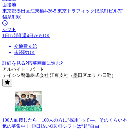
面接地
東京都墨田区江東橋4-26-5 東京トラフィック錦糸町ビル7F
錦糸町駅
シフト
1日7時間 週4日からOK
交通費支給
未経験OK
詳細を見る
応募画面に進む
アルバイト・パート
テイシン警備株式会社 江東支社（墨田区エリア/日勤）
100人面接したら、100人の方に"採用"って―。そのくらい本
気の募集中！ ◎日払いOK ◎シフトは”超"自由