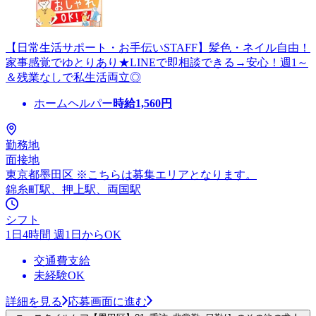
【日常生活サポート・お手伝いSTAFF】髪色・ネイル自由！
家事感覚でゆとりあり★LINEで即相談できる→安心！週1～
＆残業なしで私生活両立◎
ホームヘルパー
時給
1,560
円
勤務地
面接地
東京都墨田区 ※こちらは募集エリアとなります。
錦糸町駅、押上駅、両国駅
シフト
1日4時間 週1日からOK
交通費支給
未経験OK
詳細を見る
応募画面に進む