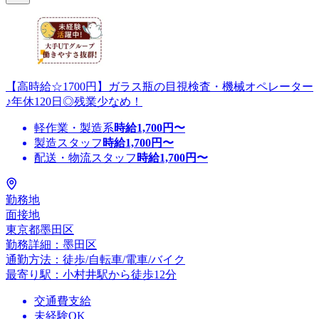
【高時給☆1700円】ガラス瓶の目視検査・機械オペレーター
♪年休120日◎残業少なめ！
軽作業・製造系
時給
1,700
円〜
製造スタッフ
時給
1,700
円〜
配送・物流スタッフ
時給
1,700
円〜
勤務地
面接地
東京都墨田区
勤務詳細：墨田区
通勤方法：徒歩/自転車/電車/バイク
最寄り駅：小村井駅から徒歩12分
交通費支給
未経験OK