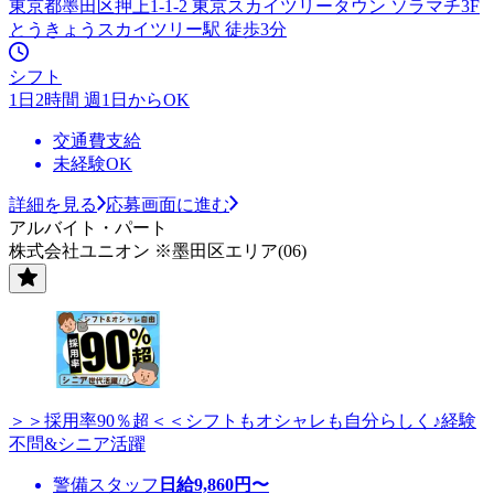
東京都墨田区押上1-1-2 東京スカイツリータウン ソラマチ3F
とうきょうスカイツリー駅 徒歩3分
シフト
1日2時間 週1日からOK
交通費支給
未経験OK
詳細を見る
応募画面に進む
アルバイト・パート
株式会社ユニオン ※墨田区エリア(06)
＞＞採用率90％超＜＜シフトもオシャレも自分らしく♪経験
不問&シニア活躍
警備スタッフ
日給
9,860
円〜