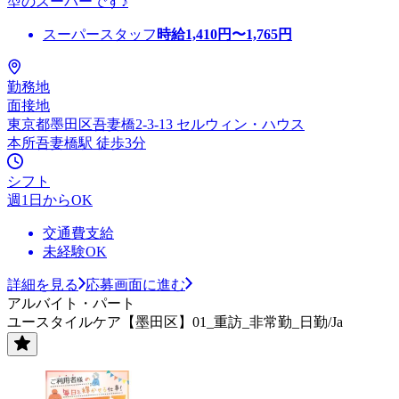
型のスーパーです♪
スーパースタッフ
時給
1,410
円〜
1,765
円
勤務地
面接地
東京都墨田区吾妻橋2-3-13 セルウィン・ハウス
本所吾妻橋駅 徒歩3分
シフト
週1日からOK
交通費支給
未経験OK
詳細を見る
応募画面に進む
アルバイト・パート
ユースタイルケア【墨田区】01_重訪_非常勤_日勤/Ja