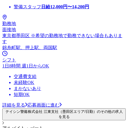
警備スタッフ
日給
12,000
円〜
14,200
円
勤務地
面接地
東京都墨田区 ※希望の勤務地で勤務できない場合もありま
す
錦糸町駅、押上駅、両国駅
シフト
1日8時間 週1日からOK
交通費支給
未経験OK
まかないあり
短期OK
詳細を見る
応募画面に進む
テイシン警備株式会社 江東支社（墨田区エリア/日勤）のその他の求人
を見る