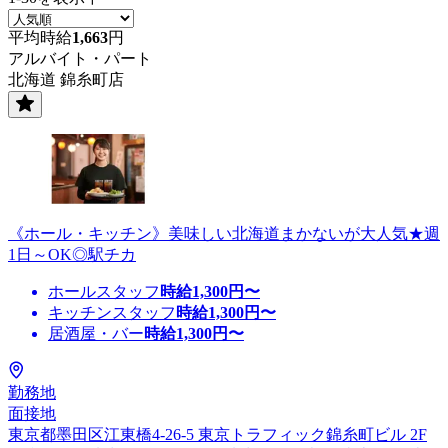
平均時給
1,663
円
アルバイト・パート
北海道 錦糸町店
《ホール・キッチン》美味しい北海道まかないが大人気★週
1日～OK◎駅チカ
ホールスタッフ
時給
1,300
円〜
キッチンスタッフ
時給
1,300
円〜
居酒屋・バー
時給
1,300
円〜
勤務地
面接地
東京都墨田区江東橋4-26-5 東京トラフィック錦糸町ビル 2F