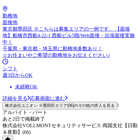
勤務地
面接地
東京都墨田区 ※こちらは募集エリアの一例です。 【面接
地】船橋市西船4-22-1 西船ビル5階/Web面接・出張面接実施
中！
千葉県・東京都・埼玉県に勤務地多数あり！
☆お住まいやご希望の勤務地をお伝えください♪
シフト
週3日からOK
未経験OK
詳細を見る
応募画面に進む
株式会社ユニオン ※墨田区エリア(06)のその他の求人を見る
アルバイト・パート
あと2日で掲載終了
株式会社VOLLMONTセキュリティサービス 両国支社【日勤
＆夜勤】(66)