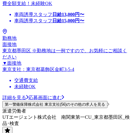
費全額支給！未経験OK
車両誘導スタッフ
日給
13,000
円〜
車両誘導スタッフ
日給
15,000
円〜
勤務地
面接地
東京都墨田区 ※勤務地は一例ですので、お気軽にご相談く
ださい
▼面接地
東京支社：東京都葛飾区金町3-5-4
交通費支給
未経験OK
詳細を見る
応募画面に進む
第一警備保障株式会社 東京支社(56)のその他の求人を見る
派遣労働者
UTエージェント株式会社 南関東第一CU_東京都墨田区_検
品･検査