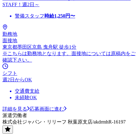
STAFF！週2日～
警備スタッフ
時給
1,250
円〜
勤務地
面接地
東京都墨田区京島 曳舟駅 徒歩1分
※こちらは勤務地となります。面接地については原稿内をご
確認下さい。
シフト
週2日からOK
交通費支給
未経験OK
詳細を見る
応募画面に進む
派遣労働者
株式会社ジャパン・リリーフ 秋葉原支店/akdrmhR-16197