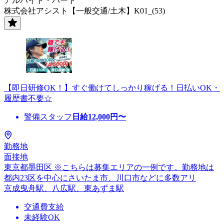
アルバイト・パート
株式会社アシスト【一般交通/土木】K01_(53)
【即日研修OK！】すぐ働けてしっかり稼げる！日払いOK・
履歴書不要☆
警備スタッフ
日給
12,000
円〜
勤務地
面接地
東京都墨田区 ※こちらは募集エリアの一例です。勤務地は
都内23区を中心にさいたま市、川口市などに多数アリ
京成曳舟駅、八広駅、東あずま駅
交通費支給
未経験OK