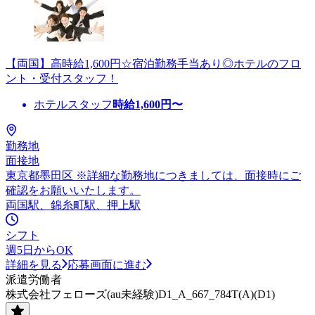
【両国】高時給1,600円☆宿泊勤務手当あり◎ホテルのフロ
ント・受付スタッフ！
ホテルスタッフ
時給
1,600
円〜
勤務地
面接地
東京都墨田区 ※詳細な勤務地につきましては、面接時にご
確認をお願いいたします。
両国駅、錦糸町駅、押上駅
シフト
週5日からOK
詳細を見る
応募画面に進む
派遣労働者
株式会社フェローズ(au未経験)D1_A_667_784T(A)(D1)