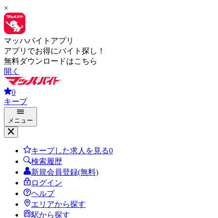
×
マッハバイトアプリ
アプリでお得にバイト探し！
無料ダウンロードはこちら
開く
0
キープ
メニュー
キープした求人を見る
0
検索履歴
新規会員登録(無料)
ログイン
ヘルプ
エリアから探す
駅から探す