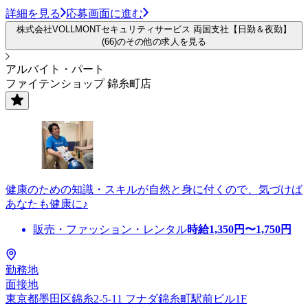
詳細を見る
応募画面に進む
株式会社VOLLMONTセキュリティサービス 両国支社【日勤＆夜勤】
(66)のその他の求人を見る
アルバイト・パート
ファイテンショップ 錦糸町店
健康のための知識・スキルが自然と身に付くので、気づけば
あなたも健康に♪
販売・ファッション・レンタル
時給
1,350
円〜
1,750
円
勤務地
面接地
東京都墨田区錦糸2-5-11 フナダ錦糸町駅前ビル1F