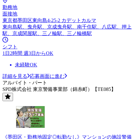
勤務地
面接地
東京都墨田区東向島4-25-2 カデットカルマ
東向島駅、曳舟駅、京成曳舟駅、南千住駅、八広駅、押上
駅、京成関屋駅、三ノ輪駅、三ノ輪橋駅
シフト
1日2時間 週3日からOK
未経験OK
詳細を見る
応募画面に進む
アルバイト・パート
SPD株式会社 東京警備事業部（錦糸町）【TE085】
《墨田区・勤務地固定◎転勤なし》マンションの施設警備