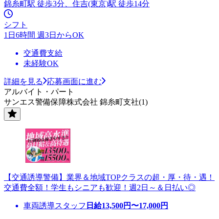
錦糸町駅 徒歩3分、住吉(東京)駅 徒歩14分
シフト
1日6時間 週3日からOK
交通費支給
未経験OK
詳細を見る
応募画面に進む
アルバイト・パート
サンエス警備保障株式会社 錦糸町支社(1)
【交通誘導警備】業界＆地域TOPクラスの超・厚・待・遇！
交通費全額！学生もシニアも歓迎！週2日～＆日払い◎
車両誘導スタッフ
日給
13,500
円〜
17,000
円