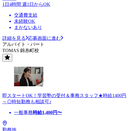
1日4時間 週1日からOK
交通費支給
未経験OK
まかないあり
詳細を見る
応募画面に進む
アルバイト・パート
TOMAS 錦糸町校
即スタートOK！学習塾の受付＆事務スタッフ★時給1400円
～◎時短勤務も相談可♪
一般事務
時給
1,400
円〜
勤務地