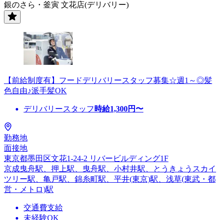
銀のさら・釜寅 文花店(デリバリー)
【前給制度有】フードデリバリースタッフ募集☆週1～◎髪
色自由♪派手髪OK
デリバリースタッフ
時給
1,300
円〜
勤務地
面接地
東京都墨田区文花1-24-2 リバービルディング1F
京成曳舟駅、押上駅、曳舟駅、小村井駅、とうきょうスカイ
ツリー駅、亀戸駅、錦糸町駅、平井(東京)駅、浅草(東武・都
営・メトロ)駅
交通費支給
未経験OK