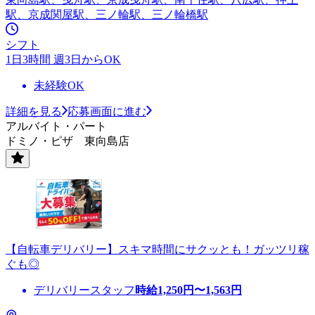
駅、京成関屋駅、三ノ輪駅、三ノ輪橋駅
シフト
1日3時間 週3日からOK
未経験OK
詳細を見る
応募画面に進む
アルバイト・パート
ドミノ・ピザ 東向島店
【自転車デリバリー】スキマ時間にサクッとも！ガッツリ稼
ぐも◎
デリバリースタッフ
時給
1,250
円〜
1,563
円