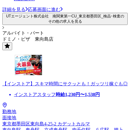
詳細を見る
応募画面に進む
UTエージェント株式会社 南関東第一CU_東京都墨田区_検品･検査の
その他の求人を見る
アルバイト・パート
ドミノ・ピザ 東向島店
【インストア】スキマ時間にサクッとも！ガッツリ稼ぐも◎
インストアスタッフ
時給
1,230
円〜
1,538
円
勤務地
面接地
東京都墨田区東向島4-25-2 カデットカルマ
東向島駅、曳舟駅、京成曳舟駅、南千住駅、八広駅、押上