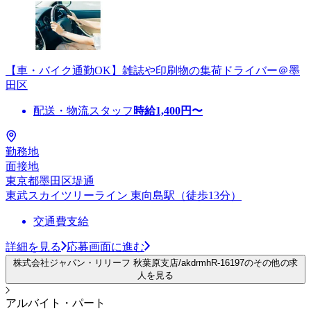
【車・バイク通勤OK】雑誌や印刷物の集荷ドライバー＠墨
田区
配送・物流スタッフ
時給
1,400
円〜
勤務地
面接地
東京都墨田区堤通
東武スカイツリーライン 東向島駅（徒歩13分）
交通費支給
詳細を見る
応募画面に進む
株式会社ジャパン・リリーフ 秋葉原支店/akdrmhR-16197のその他の求
人を見る
アルバイト・パート