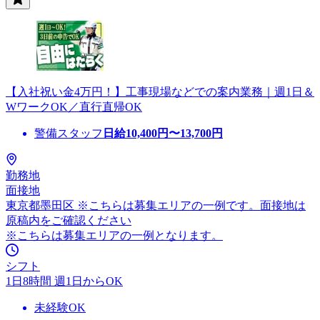
【入社祝い金4万円！】工事現場などでの案内業務｜週1日＆
WワークOK／直行直帰OK
警備スタッフ
日給
10,400
円〜
13,700
円
勤務地
面接地
東京都墨田区 ※こちらは募集エリアの一例です。面接地は
原稿内をご確認ください
※こちらは募集エリアの一例となります。
シフト
1日8時間 週1日からOK
未経験OK