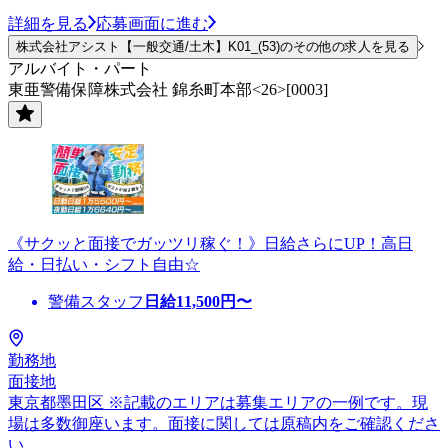
詳細を見る
応募画面に進む
株式会社アシスト【一般交通/土木】K01_(53)のその他の求人を見る
アルバイト・パート
東亜警備保障株式会社 錦糸町本部<26>[0003]
《サクッと面接でガッツリ稼ぐ！》日給さらにUP！高日
給・日払い・シフト自由☆
警備スタッフ
日給
11,500
円〜
勤務地
面接地
東京都墨田区 ※記載のエリアは募集エリアの一例です。現
場は多数御座います。面接に関しては原稿内をご確認くださ
い。