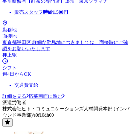
事前研修有【紅茶の専門店】販売 東京ソラマチ
販売スタッフ
時給
1,500
円
勤務地
面接地
東京都墨田区 詳細な勤務地につきましては、面接時にご確
認をお願いいたします
押上駅
シフト
週4日からOK
交通費支給
詳細を見る
応募画面に進む
派遣労働者
株式会社ヒト・コミュニケーションズ人材開発本部 (インバ
ウンド事業部)/s0f10dh00