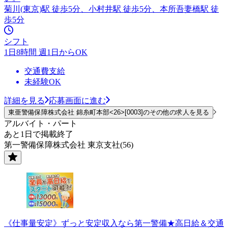
菊川(東京)駅 徒歩5分、小村井駅 徒歩5分、本所吾妻橋駅 徒
歩5分
シフト
1日8時間 週1日からOK
交通費支給
未経験OK
詳細を見る
応募画面に進む
東亜警備保障株式会社 錦糸町本部<26>[0003]のその他の求人を見る
アルバイト・パート
あと1日で掲載終了
第一警備保障株式会社 東京支社(56)
《仕事量安定》ずっと安定収入なら第一警備★高日給＆交通