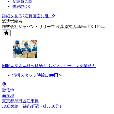
交通費支給
未経験OK
詳細を見る
応募画面に進む
派遣労働者
株式会社ジャパン・リリーフ 秋葉原支店/aklwmhR-17044
回収→洗濯→棚へ格納！リネンクリーニング業務！
清掃スタッフ
時給
1,400
円〜
勤務地
面接地
東京都墨田区江東橋
JR総武線 錦糸町駅（徒歩10分）