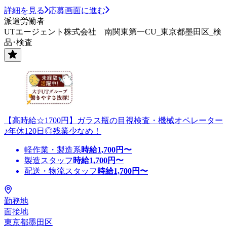
詳細を見る
応募画面に進む
派遣労働者
UTエージェント株式会社 南関東第一CU_東京都墨田区_検
品･検査
【高時給☆1700円】ガラス瓶の目視検査・機械オペレーター
♪年休120日◎残業少なめ！
軽作業・製造系
時給
1,700
円〜
製造スタッフ
時給
1,700
円〜
配送・物流スタッフ
時給
1,700
円〜
勤務地
面接地
東京都墨田区