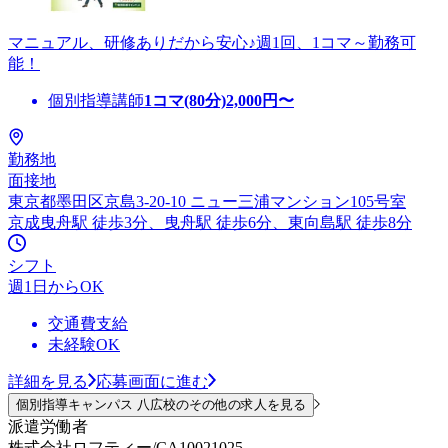
マニュアル、研修ありだから安心♪週1回、1コマ～勤務可
能！
個別指導講師
1コマ(80分)
2,000
円〜
勤務地
面接地
東京都墨田区京島3-20-10 ニュー三浦マンション105号室
京成曳舟駅 徒歩3分、曳舟駅 徒歩6分、東向島駅 徒歩8分
シフト
週1日からOK
交通費支給
未経験OK
詳細を見る
応募画面に進む
個別指導キャンパス 八広校のその他の求人を見る
派遣労働者
株式会社ロフティー/CA10021025