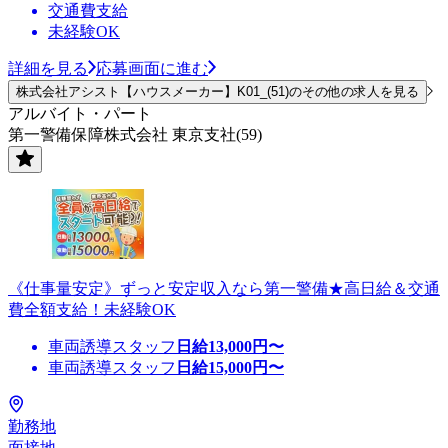
交通費支給
未経験OK
詳細を見る
応募画面に進む
株式会社アシスト【ハウスメーカー】K01_(51)のその他の求人を見る
アルバイト・パート
第一警備保障株式会社 東京支社(59)
《仕事量安定》ずっと安定収入なら第一警備★高日給＆交通
費全額支給！未経験OK
車両誘導スタッフ
日給
13,000
円〜
車両誘導スタッフ
日給
15,000
円〜
勤務地
面接地