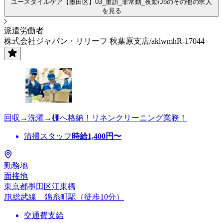
ユースタイルケア【墨田区】03_重訪_非常勤_夜勤/Jbのその他の求人
を見る
派遣労働者
株式会社ジャパン・リリーフ 秋葉原支店/aklwmhR-17044
回収→洗濯→棚へ格納！リネンクリーニング業務！
清掃スタッフ
時給
1,400
円〜
勤務地
面接地
東京都墨田区江東橋
JR総武線 錦糸町駅（徒歩10分）
交通費支給