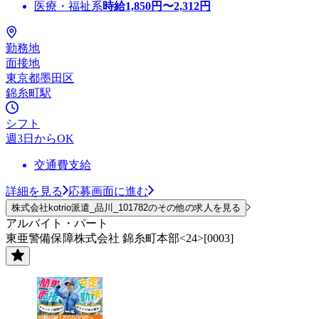
医療・福祉系
時給
1,850
円〜
2,312
円
勤務地
面接地
東京都墨田区
錦糸町駅
シフト
週3日からOK
交通費支給
詳細を見る
応募画面に進む
株式会社kotrio派遣_品川_101782のその他の求人を見る
アルバイト・パート
東亜警備保障株式会社 錦糸町本部<24>[0003]