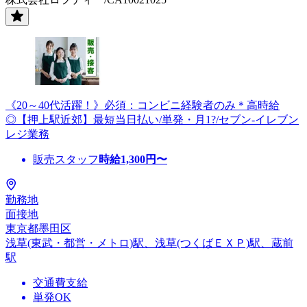
《20～40代活躍！》必須：コンビニ経験者のみ＊高時給
◎【押上駅近郊】最短当日払い/単発・月1?/セブン-イレブン
レジ業務
販売スタッフ
時給
1,300
円〜
勤務地
面接地
東京都墨田区
浅草(東武・都営・メトロ)駅、浅草(つくばＥＸＰ)駅、蔵前
駅
交通費支給
単発OK