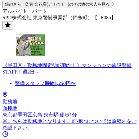
銀のさら・釜寅 文花店(デリバリー)のその他の求人を見る
アルバイト・パート
SPD株式会社 東京警備事業部（錦糸町）【TE085】
《墨田区・勤務地固定◎転勤なし》マンションの施設警備
STAFF！週2日～
警備スタッフ
時給
1,250
円〜
勤務地
面接地
東京都墨田区京島 曳舟駅 徒歩1分
※こちらは勤務地となります。面接地については原稿内をご
確認下さい。