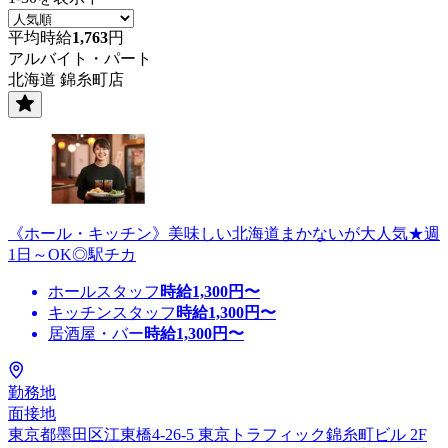
平均時給
1,763
円
アルバイト・パート
北海道 錦糸町店
《ホール・キッチン》美味しい北海道まかないが大人気★週
1日～OK◎駅チカ
ホールスタッフ
時給
1,300
円〜
キッチンスタッフ
時給
1,300
円〜
居酒屋・バー
時給
1,300
円〜
勤務地
面接地
東京都墨田区江東橋4-26-5 東京トラフィック錦糸町ビル 2F