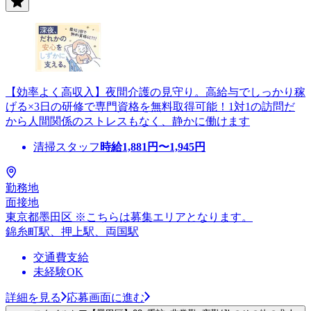
【効率よく高収入】夜間介護の見守り。高給与でしっかり稼
げる×3日の研修で専門資格を無料取得可能！1対1の訪問だ
から人間関係のストレスもなく、静かに働けます
清掃スタッフ
時給
1,881
円〜
1,945
円
勤務地
面接地
東京都墨田区 ※こちらは募集エリアとなります。
錦糸町駅、押上駅、両国駅
交通費支給
未経験OK
詳細を見る
応募画面に進む