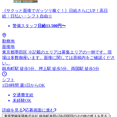
《サクッと面接でガッツリ稼ぐ！》日給さらにUP！高日
給・日払い・シフト自由☆
警備スタッフ
日給
11,500
円〜
勤務地
面接地
東京都墨田区 ※記載のエリアは募集エリアの一例です。現
場は多数御座います。面接に関しては原稿内をご確認くださ
い。
錦糸町駅 徒歩5分、押上駅 徒歩5分、両国駅 徒歩5分
シフト
1日8時間 週1日からOK
交通費支給
未経験OK
詳細を見る
応募画面に進む
東亜警備保障株式会社 錦糸町本部<24>[0003]のその他の求人を見る