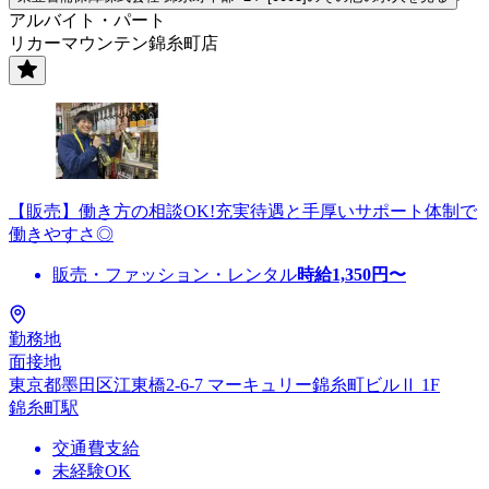
アルバイト・パート
リカーマウンテン錦糸町店
【販売】働き方の相談OK!充実待遇と手厚いサポート体制で
働きやすさ◎
販売・ファッション・レンタル
時給
1,350
円〜
勤務地
面接地
東京都墨田区江東橋2-6-7 マーキュリー錦糸町ビルⅡ 1F
錦糸町駅
交通費支給
未経験OK