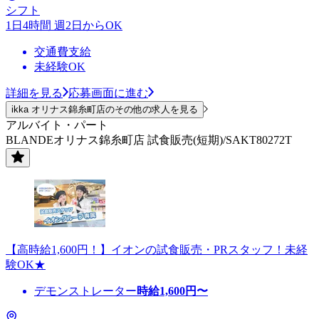
シフト
1日4時間 週2日からOK
交通費支給
未経験OK
詳細を見る
応募画面に進む
ikka オリナス錦糸町店のその他の求人を見る
アルバイト・パート
BLANDEオリナス錦糸町店 試食販売(短期)/SAKT80272T
【高時給1,600円！】イオンの試食販売・PRスタッフ！未経
験OK★
デモンストレーター
時給
1,600
円〜