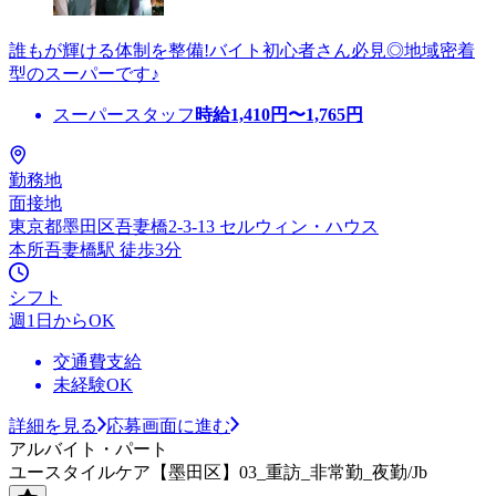
誰もが輝ける体制を整備!バイト初心者さん必見◎地域密着
型のスーパーです♪
スーパースタッフ
時給
1,410
円〜
1,765
円
勤務地
面接地
東京都墨田区吾妻橋2-3-13 セルウィン・ハウス
本所吾妻橋駅 徒歩3分
シフト
週1日からOK
交通費支給
未経験OK
詳細を見る
応募画面に進む
アルバイト・パート
ユースタイルケア【墨田区】03_重訪_非常勤_夜勤/Jb