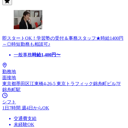
即スタートOK！学習塾の受付＆事務スタッフ★時給1400円
～◎時短勤務も相談可♪
一般事務
時給
1,400
円〜
勤務地
面接地
東京都墨田区江東橋4-26-5 東京トラフィック錦糸町ビル7F
錦糸町駅
シフト
1日7時間 週4日からOK
交通費支給
未経験OK