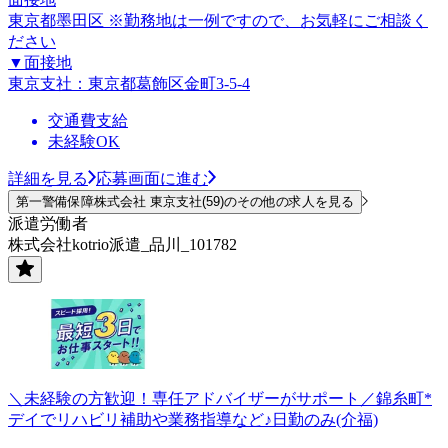
東京都墨田区 ※勤務地は一例ですので、お気軽にご相談く
ださい
▼面接地
東京支社：東京都葛飾区金町3-5-4
交通費支給
未経験OK
詳細を見る
応募画面に進む
第一警備保障株式会社 東京支社(59)のその他の求人を見る
派遣労働者
株式会社kotrio派遣_品川_101782
＼未経験の方歓迎！専任アドバイザーがサポート／錦糸町*
デイでリハビリ補助や業務指導など♪日勤のみ(介福)