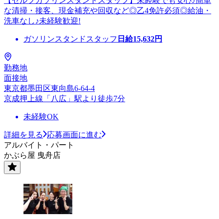
【セルフガソリンスタンドスタッフ】未経験でも安心♪簡単
な清掃・接客、現金補充や回収など◎乙4免許必須◎給油・
洗車なし♪未経験歓迎!
ガソリンスタンドスタッフ
日給
15,632
円
勤務地
面接地
東京都墨田区東向島6-64-4
京成押上線「八広」駅より徒歩7分
未経験OK
詳細を見る
応募画面に進む
アルバイト・パート
かぶら屋 曳舟店