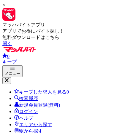
×
マッハバイトアプリ
アプリでお得にバイト探し！
無料ダウンロードはこちら
開く
0
キープ
メニュー
キープした求人を見る
0
検索履歴
新規会員登録(無料)
ログイン
ヘルプ
エリアから探す
駅から探す