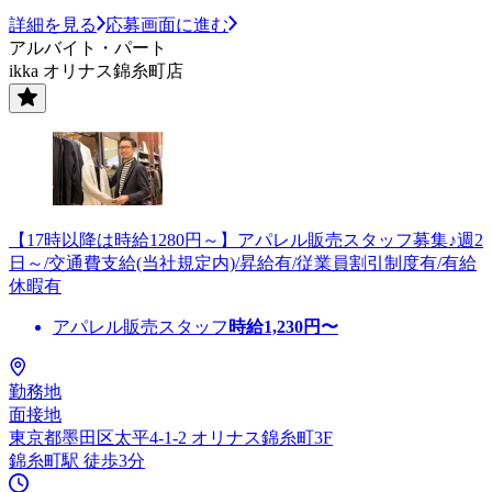
詳細を見る
応募画面に進む
アルバイト・パート
ikka オリナス錦糸町店
【17時以降は時給1280円～】アパレル販売スタッフ募集♪週2
日～/交通費支給(当社規定内)/昇給有/従業員割引制度有/有給
休暇有
アパレル販売スタッフ
時給
1,230
円〜
勤務地
面接地
東京都墨田区太平4-1-2 オリナス錦糸町3F
錦糸町駅 徒歩3分