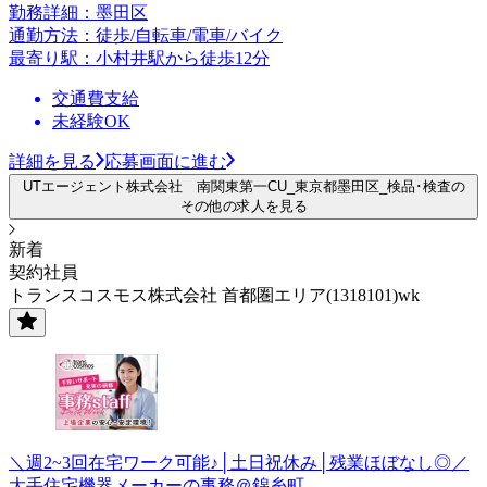
勤務詳細：墨田区
通勤方法：徒歩/自転車/電車/バイク
最寄り駅：小村井駅から徒歩12分
交通費支給
未経験OK
詳細を見る
応募画面に進む
UTエージェント株式会社 南関東第一CU_東京都墨田区_検品･検査の
その他の求人を見る
新着
契約社員
トランスコスモス株式会社 首都圏エリア(1318101)wk
＼週2~3回在宅ワーク可能♪│土日祝休み│残業ほぼなし◎／
大手住宅機器メーカーの事務＠錦糸町