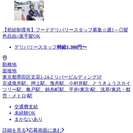
【前給制度有】フードデリバリースタッフ募集☆週1～◎髪
色自由♪派手髪OK
デリバリースタッフ
時給
1,300
円〜
勤務地
面接地
東京都墨田区文花1-24-2 リバービルディング1F
京成曳舟駅、押上駅、曳舟駅、小村井駅、とうきょうスカイ
ツリー駅、亀戸駅、錦糸町駅、平井(東京)駅、浅草(東武・都
営・メトロ)駅
交通費支給
未経験OK
まかないあり
詳細を見る
応募画面に進む