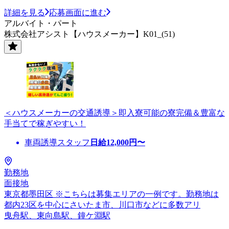
詳細を見る
応募画面に進む
アルバイト・パート
株式会社アシスト【ハウスメーカー】K01_(51)
＜ハウスメーカーの交通誘導＞即入寮可能の寮完備＆豊富な
手当てで稼ぎやすい！
車両誘導スタッフ
日給
12,000
円〜
勤務地
面接地
東京都墨田区 ※こちらは募集エリアの一例です。勤務地は
都内23区を中心にさいたま市、川口市などに多数アリ
曳舟駅、東向島駅、鐘ケ淵駅