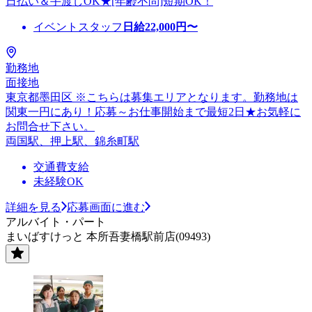
日払い＆手渡しOK★[年齢不問]短期OK！
イベントスタッフ
日給
22,000
円〜
勤務地
面接地
東京都墨田区 ※こちらは募集エリアとなります。勤務地は
関東一円にあり！応募～お仕事開始まで最短2日★お気軽に
お問合せ下さい。
両国駅、押上駅、錦糸町駅
交通費支給
未経験OK
詳細を見る
応募画面に進む
アルバイト・パート
まいばすけっと 本所吾妻橋駅前店(09493)