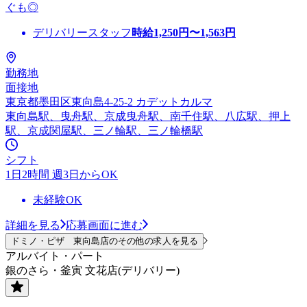
ぐも◎
デリバリースタッフ
時給
1,250
円〜
1,563
円
勤務地
面接地
東京都墨田区東向島4-25-2 カデットカルマ
東向島駅、曳舟駅、京成曳舟駅、南千住駅、八広駅、押上
駅、京成関屋駅、三ノ輪駅、三ノ輪橋駅
シフト
1日2時間 週3日からOK
未経験OK
詳細を見る
応募画面に進む
ドミノ・ピザ 東向島店のその他の求人を見る
アルバイト・パート
銀のさら・釜寅 文花店(デリバリー)