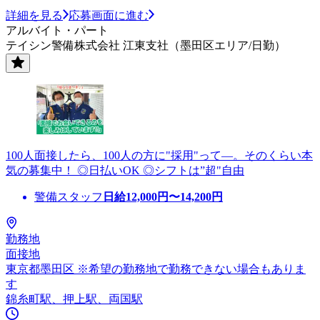
詳細を見る
応募画面に進む
アルバイト・パート
テイシン警備株式会社 江東支社（墨田区エリア/日勤）
100人面接したら、100人の方に"採用"って―。そのくらい本
気の募集中！ ◎日払いOK ◎シフトは”超"自由
警備スタッフ
日給
12,000
円〜
14,200
円
勤務地
面接地
東京都墨田区 ※希望の勤務地で勤務できない場合もありま
す
錦糸町駅、押上駅、両国駅