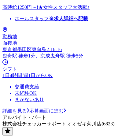
高時給1250円～!★女性スタッフ大活躍♪
ホールスタッフ
※求人詳細へ記載
勤務地
面接地
東京都墨田区東向島2-16-16
曳舟駅 徒歩1分、京成曳舟駅 徒歩5分
シフト
1日4時間 週1日からOK
交通費支給
未経験OK
まかないあり
詳細を見る
応募画面に進む
アルバイト・パート
株式会社チェッカーサポート オオゼキ菊川店(6823)