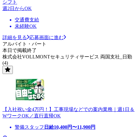
シフト
週2日からOK
交通費支給
未経験OK
詳細を見る
応募画面に進む
アルバイト・パート
本日で掲載終了
株式会社VOLLMONTセキュリティサービス 両国支社_日勤
(4)
【入社祝い金4万円！】工事現場などでの案内業務｜週1日＆
WワークOK／直行直帰OK
警備スタッフ
日給
10,400
円〜
11,900
円