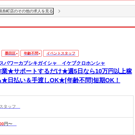
 錦糸町店のその他の求人を見る
墨田区
年齢不問
イベントスタッフ
スパワーカブシキガイシャ イケブクロホンシャ
作業★サポートするだけ★週5日なら10万円以上稼
る★日払い＆手渡しOK★[年齢不問]短期OK！
トスタッフ
00
円〜