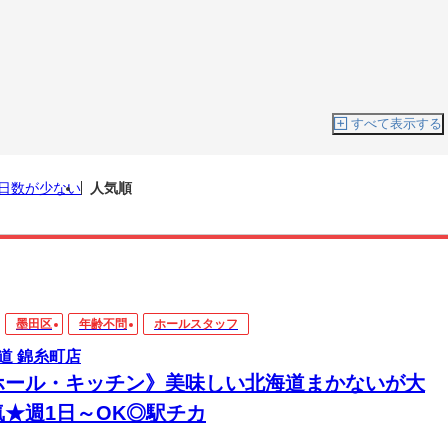
すべて表示する
日数が少ない
人気順
墨田区
年齢不問
ホールスタッフ
道 錦糸町店
ホール・キッチン》美味しい北海道まかないが大
気★週1日～OK◎駅チカ