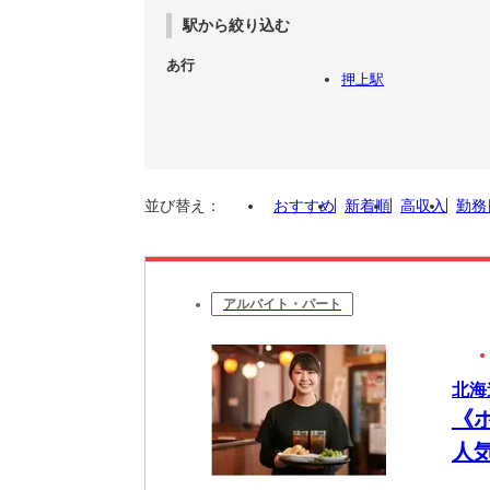
駅から絞り込む
あ行
押上駅
並び替え：
おすすめ
新着順
高収入
勤務
アルバイト・パート
北海
《
人