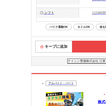
シフト
1日8時間
バイク通勤OK
ネイルOK
体を
キープに追加
テイシン警備株式会社 江
アルバイト・パート
株式