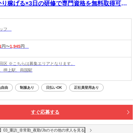
かり稼げる×3日の研修で専門資格を無料取得可
！1対1の訪問だから人間関係のストレスもなく、
かに働けます
タッフ
1
円〜
1,945
円
田区 ※こちらは募集エリアとなります。
、押上駅、両国駅
色自由
制服あり
日払いOK
正社員登用あり
すぐ応募する
03_重訪_非常勤_夜勤/Jbのその他の求人を見る