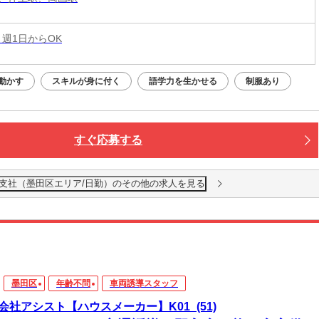
 週1日からOK
動かす
スキルが身に付く
語学力を生かせる
制服あり
すぐ応募する
東支社（墨田区エリア/日勤）のその他の求人を見る
墨田区
年齢不問
車両誘導スタッフ
会社アシスト【ハウスメーカー】K01_(51)