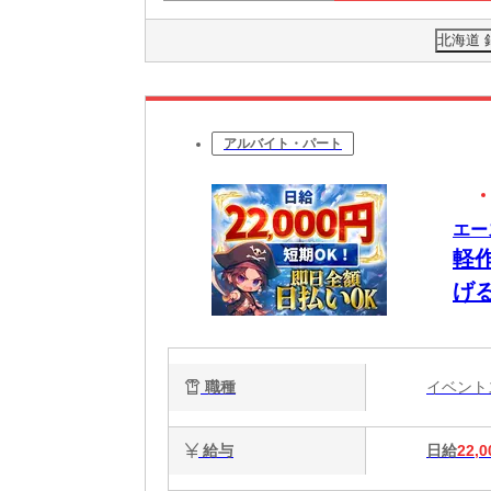
北海道
アルバイト・パート
エー
軽
げ
職種
イベン
給与
日給
22,0