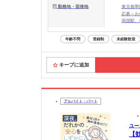
勤務地・面接地
東京都墨
応募～お
両国駅、
年齢不問
登録制
未経験歓迎
キープに追加
アルバイト・パート
ユー
【