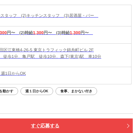
ールスタッフ (2)キッチンスタッフ (3)居酒屋・バー
,300
円〜
(2)時給
1,300
円〜
(3)時給
1,300
円〜
区江東橋4-26-5 東京トラフィック錦糸町ビル 2F
 徒歩1分、亀戸駅 徒歩10分、森下(東京)駅 車10分
 週1日からOK
を動かす
週１日からOK
食事、まかない付き
すぐ応募する