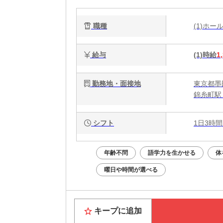
職種
(1)ホ
給与
(1)時給
1
勤務地・面接地
東京都墨田
錦糸町駅
シフト
1日3時間
年齢不問
語学力を生かせる
体
曜日や時間が選べる
キープに追加