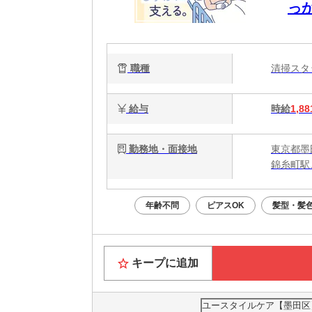
っ
能
静
職種
清掃ス
給与
時給
1,88
勤務地・面接地
東京都墨
錦糸町駅
年齢不問
ピアスOK
髪型・髪
キープに追加
ユースタイルケア【墨田区】