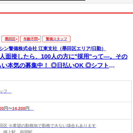
墨田区
年齢不問
警備スタッフ
シン警備株式会社 江東支社（墨田区エリア/日勤）
0人面接したら、100人の方に"採用"って―。その
らい本気の募集中！ ◎日払いOK ◎シフト
超"自由
タッフ
00
円〜
14,200
円
田区 ※希望の勤務地で勤務できない場合もあります
、押上駅、両国駅