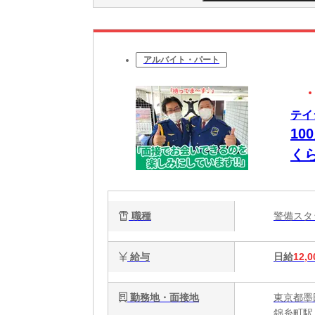
アルバイト・パート
テイ
10
く
は”
職種
警備ス
給与
日給
12,0
勤務地・面接地
東京都墨
錦糸町駅