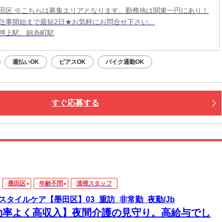
田区 ※こちらは募集エリアとなります。勤務地は関東一円にあり！
仕事開始まで最短2日★お気軽にお問合せ下さい。
押上駅、錦糸町駅
週払いOK
ピアスOK
バイク通勤OK
すぐ応募する
墨田区
年齢不問
清掃スタッフ
スタイルケア【墨田区】03_重訪_非常勤_夜勤/Jb
効率よく高収入】夜間介護の見守り。高給与でし