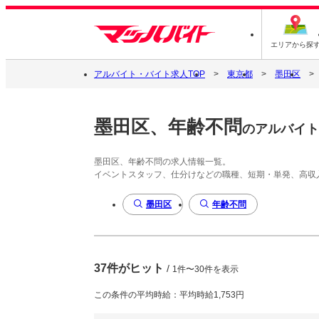
エリアから探
アルバイト・バイト求人TOP
東京都
墨田区
墨田区、年齢不問
のアルバイト
墨田区、年齢不問の求人情報一覧。
イベントスタッフ、仕分けなどの職種、短期・単発、高収
墨田区
年齢不問
37件がヒット
/
1件〜30件を表示
この条件の平均時給：平均時給1,753円