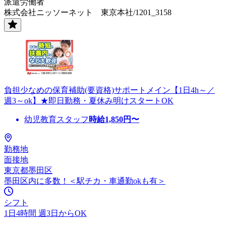
派遣労働者
株式会社ニッソーネット 東京本社/1201_3158
負担少なめの保育補助(要資格)サポートメイン【1日4h～／
週3～ok】★即日勤務・夏休み明けスタートOK
幼児教育スタッフ
時給
1,850
円〜
勤務地
面接地
東京都墨田区
墨田区内に多数！＜駅チカ・車通勤okも有＞
シフト
1日4時間 週3日からOK