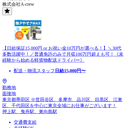
株式会社A-crew
【日給保証15,000円 or お祝い金10万円が選べる！】＼30代
多数活躍中！／普通免許のみで月収100万円超えも可！《未
経験から始める軽貨物配送ドライバー》
配送・物流スタッフ
日給
15,000
円〜
勤務地
面接地
東京都墨田区 ※世田谷区、多摩市、品川区、目黒区、江東
区、千代田区を中心に東京全域にお仕事がございます！
押上駅、曳舟駅、東向島駅
交通費支給