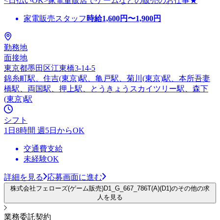
<日払いOK>家電量販店でゲームなどの販売のお仕事★
家電販売スタッフ
時給
1,600
円〜
1,900
円
勤務地
面接地
東京都墨田区江東橋3-14-5
錦糸町駅、住吉(東京)駅、亀戸駅、菊川(東京)駅、本所吾妻
橋駅、両国駅、押上駅、とうきょうスカイツリー駅、森下
(東京)駅
シフト
1日8時間 週5日からOK
交通費支給
未経験OK
詳細を見る
応募画面に進む
株式会社フェローズ(ゲーム販売)D1_G_667_786T(A)(D1)のその他の求
人を見る
業務委託契約