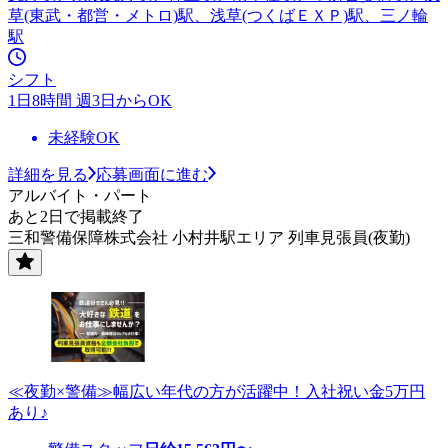
草(東武・都営・メトロ)駅、浅草(つくばＥＸＰ)駅、三ノ輪
駅
シフト
1日8時間 週3日からOK
未経験OK
詳細を見る
応募画面に進む
アルバイト・パート
あと2日で掲載終了
三和警備保障株式会社 小村井駅エリア 列車見張員(夜勤)
≪夜勤×警備≫幅広い年代の方が活躍中！入社祝い金5万円
あり♪