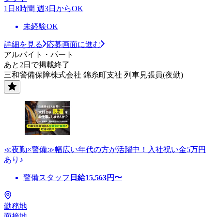
1日8時間 週3日からOK
未経験OK
詳細を見る
応募画面に進む
アルバイト・パート
あと2日で掲載終了
三和警備保障株式会社 錦糸町支社 列車見張員(夜勤)
≪夜勤×警備≫幅広い年代の方が活躍中！入社祝い金5万円
あり♪
警備スタッフ
日給
15,563
円〜
勤務地
面接地