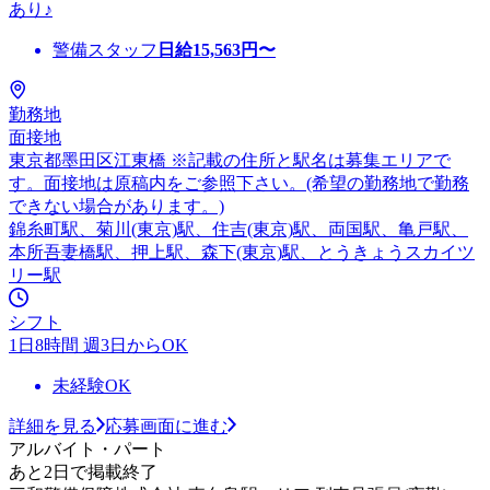
あり♪
警備スタッフ
日給
15,563
円〜
勤務地
面接地
東京都墨田区江東橋 ※記載の住所と駅名は募集エリアで
す。面接地は原稿内をご参照下さい。(希望の勤務地で勤務
できない場合があります。)
錦糸町駅、菊川(東京)駅、住吉(東京)駅、両国駅、亀戸駅、
本所吾妻橋駅、押上駅、森下(東京)駅、とうきょうスカイツ
リー駅
シフト
1日8時間 週3日からOK
未経験OK
詳細を見る
応募画面に進む
アルバイト・パート
あと2日で掲載終了