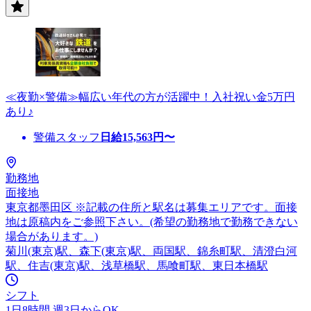
≪夜勤×警備≫幅広い年代の方が活躍中！入社祝い金5万円
あり♪
警備スタッフ
日給
15,563
円〜
勤務地
面接地
東京都墨田区 ※記載の住所と駅名は募集エリアです。面接
地は原稿内をご参照下さい。(希望の勤務地で勤務できない
場合があります。)
菊川(東京)駅、森下(東京)駅、両国駅、錦糸町駅、清澄白河
駅、住吉(東京)駅、浅草橋駅、馬喰町駅、東日本橋駅
シフト
1日8時間 週3日からOK