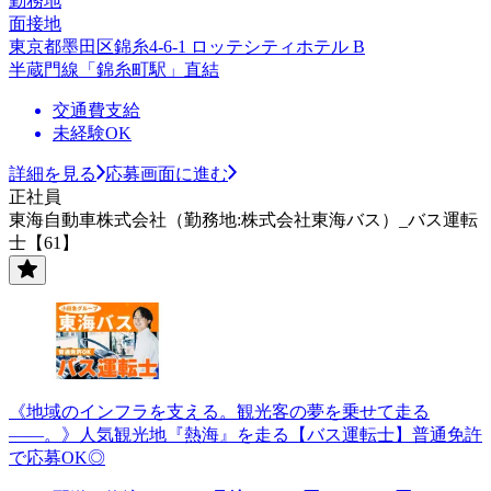
勤務地
面接地
東京都墨田区錦糸4-6-1 ロッテシティホテル B
半蔵門線「錦糸町駅」直結
交通費支給
未経験OK
詳細を見る
応募画面に進む
正社員
東海自動車株式会社（勤務地:株式会社東海バス）_バス運転
士【61】
《地域のインフラを支える。観光客の夢を乗せて走る
――。》人気観光地『熱海』を走る【バス運転士】普通免許
で応募OK◎