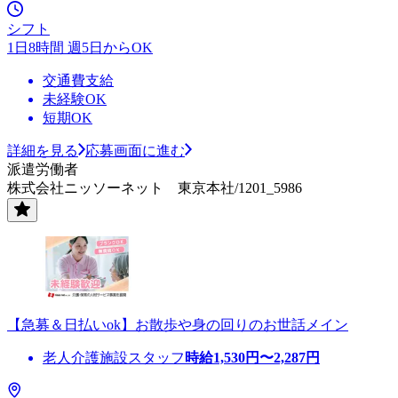
シフト
1日8時間 週5日からOK
交通費支給
未経験OK
短期OK
詳細を見る
応募画面に進む
派遣労働者
株式会社ニッソーネット 東京本社/1201_5986
【急募＆日払いok】お散歩や身の回りのお世話メイン
老人介護施設スタッフ
時給
1,530
円〜
2,287
円