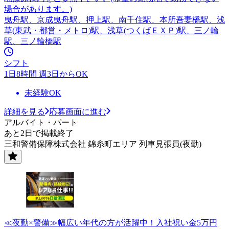
場合があります。)
曳舟駅、京成曳舟駅、押上駅、南千住駅、本所吾妻橋駅、浅
草(東武・都営・メトロ)駅、浅草(つくばＥＸＰ)駅、三ノ輪
駅、三ノ輪橋駅
シフト
1日8時間 週3日からOK
未経験OK
詳細を見る
応募画面に進む
アルバイト・パート
あと2日で掲載終了
三和警備保障株式会社 錦糸町エリア 列車見張員(夜勤)
≪夜勤×警備≫幅広い年代の方が活躍中！入社祝い金5万円