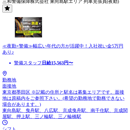
三和警備保障株式会社 東向島駅エリア 列車見張員(夜勤)
≪夜勤×警備≫幅広い年代の方が活躍中！入社祝い金5万円
あり♪
警備スタッフ
日給
15,563
円〜
勤務地
面接地
東京都墨田区 ※記載の住所と駅名は募集エリアです。面接
地は原稿内をご参照下さい。(希望の勤務地で勤務できない
場合があります。)
東向島駅、曳舟駅、八広駅、京成曳舟駅、南千住駅、京成関
屋駅、押上駅、三ノ輪駅、三ノ輪橋駅
シフト