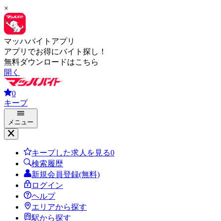
×
マッハバイトアプリ
アプリでお得にバイト探し！
無料ダウンロードはこちら
開く
0
キープ
メニュー
キープした求人を見る
0
検索履歴
新規会員登録(無料)
ログイン
ヘルプ
エリアから探す
駅から探す