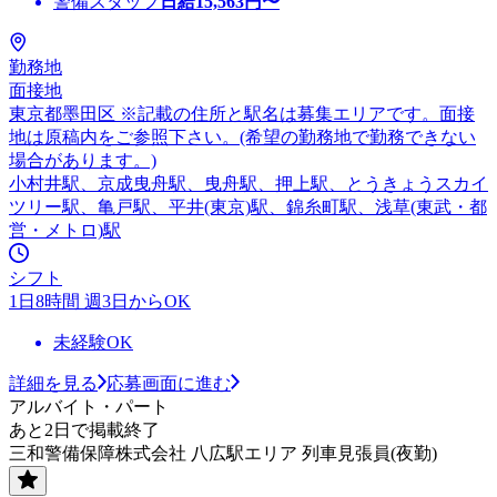
警備スタッフ
日給
15,563
円〜
勤務地
面接地
東京都墨田区 ※記載の住所と駅名は募集エリアです。面接
地は原稿内をご参照下さい。(希望の勤務地で勤務できない
場合があります。)
小村井駅、京成曳舟駅、曳舟駅、押上駅、とうきょうスカイ
ツリー駅、亀戸駅、平井(東京)駅、錦糸町駅、浅草(東武・都
営・メトロ)駅
シフト
1日8時間 週3日からOK
未経験OK
詳細を見る
応募画面に進む
アルバイト・パート
あと2日で掲載終了
三和警備保障株式会社 八広駅エリア 列車見張員(夜勤)