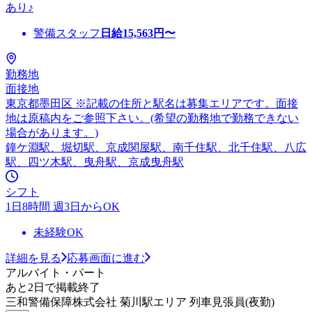
あり♪
警備スタッフ
日給
15,563
円〜
勤務地
面接地
東京都墨田区 ※記載の住所と駅名は募集エリアです。面接
地は原稿内をご参照下さい。(希望の勤務地で勤務できない
場合があります。)
鐘ケ淵駅、堀切駅、京成関屋駅、南千住駅、北千住駅、八広
駅、四ツ木駅、曳舟駅、京成曳舟駅
シフト
1日8時間 週3日からOK
未経験OK
詳細を見る
応募画面に進む
アルバイト・パート
あと2日で掲載終了
三和警備保障株式会社 菊川駅エリア 列車見張員(夜勤)