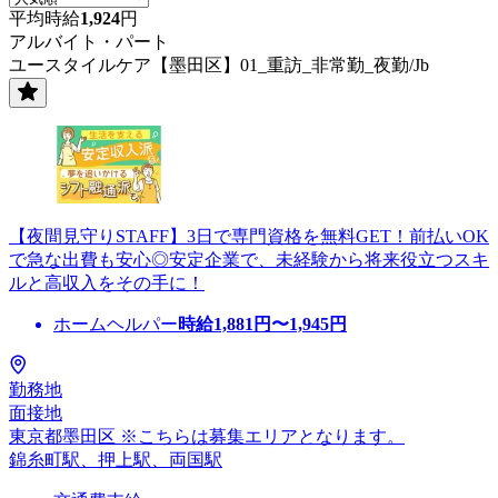
平均時給
1,924
円
アルバイト・パート
ユースタイルケア【墨田区】01_重訪_非常勤_夜勤/Jb
【夜間見守りSTAFF】3日で専門資格を無料GET！前払いOK
で急な出費も安心◎安定企業で、未経験から将来役立つスキ
ルと高収入をその手に！
ホームヘルパー
時給
1,881
円〜
1,945
円
勤務地
面接地
東京都墨田区 ※こちらは募集エリアとなります。
錦糸町駅、押上駅、両国駅