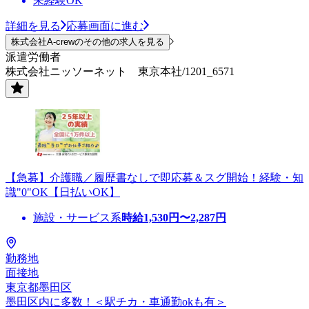
未経験OK
詳細を見る
応募画面に進む
株式会社A-crewのその他の求人を見る
派遣労働者
株式会社ニッソーネット 東京本社/1201_6571
【急募】介護職／履歴書なしで即応募＆スグ開始！経験・知
識"0"OK【日払いOK】
施設・サービス系
時給
1,530
円〜
2,287
円
勤務地
面接地
東京都墨田区
墨田区内に多数！＜駅チカ・車通勤okも有＞