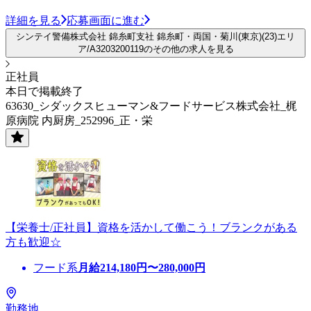
詳細を見る
応募画面に進む
シンテイ警備株式会社 錦糸町支社 錦糸町・両国・菊川(東京)(23)エリ
ア/A3203200119のその他の求人を見る
正社員
本日で掲載終了
63630_シダックスヒューマン&フードサービス株式会社_梶
原病院 内厨房_252996_正・栄
【栄養士/正社員】資格を活かして働こう！ブランクがある
方も歓迎☆
フード系
月給
214,180
円〜
280,000
円
勤務地