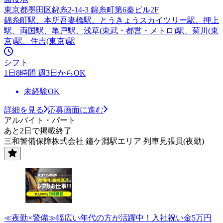
東京都墨田区錦糸2-14-3 錦糸町第6秦ビル2F
錦糸町駅、本所吾妻橋駅、とうきょうスカイツリー駅、押上
駅、両国駅、亀戸駅、浅草(東武・都営・メトロ)駅、菊川(東
京)駅、住吉(東京)駅
シフト
1日8時間 週3日からOK
未経験OK
詳細を見る
応募画面に進む
アルバイト・パート
あと2日で掲載終了
三和警備保障株式会社 鐘ケ淵駅エリア 列車見張員(夜勤)
≪夜勤×警備≫幅広い年代の方が活躍中！入社祝い金5万円