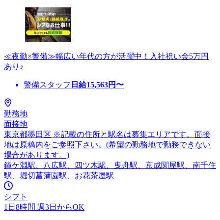
≪夜勤×警備≫幅広い年代の方が活躍中！入社祝い金5万円
あり♪
警備スタッフ
日給
15,563
円〜
勤務地
面接地
東京都墨田区 ※記載の住所と駅名は募集エリアです。面接
地は原稿内をご参照下さい。(希望の勤務地で勤務できない
場合があります。)
鐘ケ淵駅、八広駅、四ツ木駅、曳舟駅、京成関屋駅、南千住
駅、堀切菖蒲園駅、お花茶屋駅
シフト
1日8時間 週3日からOK