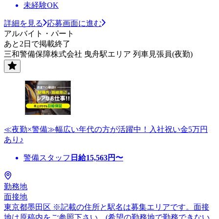
未経験OK
詳細を見る
応募画面に進む
アルバイト・パート
あと2日で掲載終了
三和警備保障株式会社 曳舟駅エリア 列車見張員(夜勤)
≪夜勤×警備≫幅広い年代の方が活躍中！入社祝い金5万円
あり♪
警備スタッフ
日給
15,563
円〜
勤務地
面接地
東京都墨田区 ※記載の住所と駅名は募集エリアです。面接
地は原稿内をご参照下さい。(希望の勤務地で勤務できない