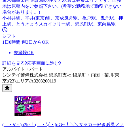
東京都墨田区 ※記載の住所と駅名は募集エリアです。面接
地は原稿内をご参照下さい。(希望の勤務地で勤務できない
場合があります。)
小村井駅、平井(東京)駅、京成曳舟駅、亀戸駅、曳舟駅、押
上駅、とうきょうスカイツリー駅、錦糸町駅、東向島駅
シフト
1日8時間 週3日からOK
未経験OK
詳細を見る
応募画面に進む
アルバイト・パート
シンテイ警備株式会社 錦糸町支社 錦糸町・両国・菊川(東
京)(23)エリア/A3203200119
( ・∀・)oﾌﾚｰ！( ・∀・)oﾌﾚｰ！＼＼サッカー好き必見／／