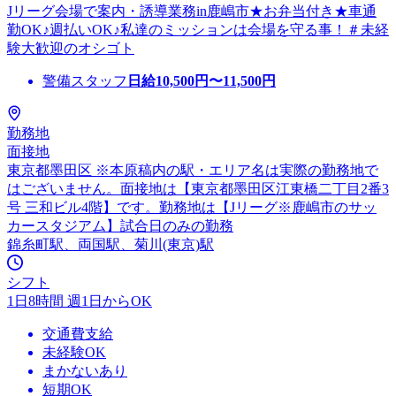
Jリーグ会場で案内・誘導業務in鹿嶋市★お弁当付き★車通
勤OK♪週払いOK♪私達のミッションは会場を守る事！＃未経
験大歓迎のオシゴト
警備スタッフ
日給
10,500
円〜
11,500
円
勤務地
面接地
東京都墨田区 ※本原稿内の駅・エリア名は実際の勤務地で
はございません。面接地は【東京都墨田区江東橋二丁目2番3
号 三和ビル4階】です。勤務地は【Jリーグ※鹿嶋市のサッ
カースタジアム】試合日のみの勤務
錦糸町駅、両国駅、菊川(東京)駅
シフト
1日8時間 週1日からOK
交通費支給
未経験OK
まかないあり
短期OK