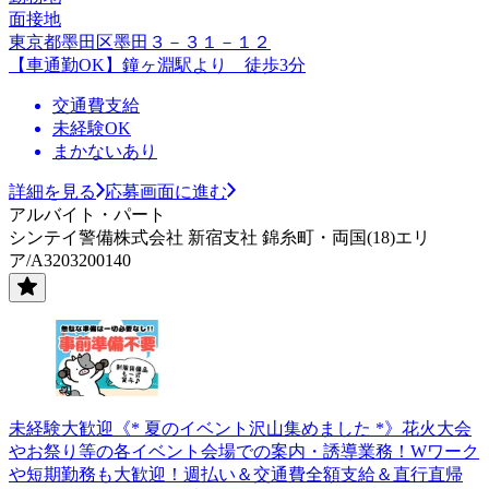
面接地
東京都墨田区墨田３－３１－１２
【車通勤OK】鐘ヶ淵駅より 徒歩3分
交通費支給
未経験OK
まかないあり
詳細を見る
応募画面に進む
アルバイト・パート
シンテイ警備株式会社 新宿支社 錦糸町・両国(18)エリ
ア/A3203200140
未経験大歓迎《* 夏のイベント沢山集めました *》花火大会
やお祭り等の各イベント会場での案内・誘導業務！Wワーク
や短期勤務も大歓迎！週払い＆交通費全額支給＆直行直帰