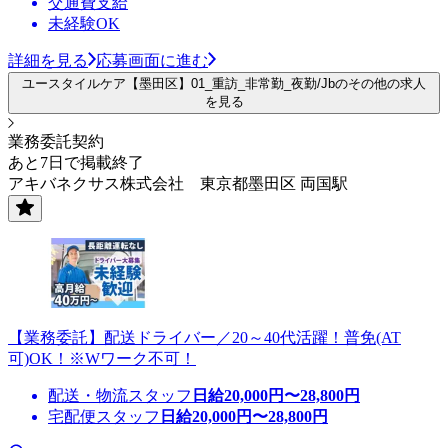
交通費支給
未経験OK
詳細を見る
応募画面に進む
ユースタイルケア【墨田区】01_重訪_非常勤_夜勤/Jbのその他の求人
を見る
業務委託契約
あと7日で掲載終了
アキバネクサス株式会社 東京都墨田区 両国駅
【業務委託】配送ドライバー／20～40代活躍！普免(AT
可)OK！※Wワーク不可！
配送・物流スタッフ
日給
20,000
円〜
28,800
円
宅配便スタッフ
日給
20,000
円〜
28,800
円