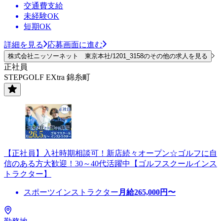
交通費支給
未経験OK
短期OK
詳細を見る
応募画面に進む
株式会社ニッソーネット 東京本社/1201_3158のその他の求人を見る
正社員
STEPGOLF EXtra 錦糸町
【正社員】入社時期相談可！新店続々オープン☆ゴルフに自
信のある方大歓迎！30～40代活躍中【ゴルフスクールインス
トラクター】
スポーツインストラクター
月給
265,000
円〜