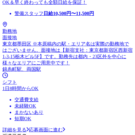
OK＆早く終わっても全額日給を保証！
警備スタッフ
日給
10,500
円〜
11,500
円
勤務地
面接地
東京都墨田区 ※本原稿内の駅・エリア名は実際の勤務地で
はございません。面接地は【新宿支社：東京都新宿区西新宿
1-3-15栃木ビル5F】です。勤務先は都内・23区外を中心に
様々なエリアにご用意中です！
錦糸町駅、両国駅
シフト
1日8時間からOK
交通費支給
未経験OK
まかないあり
短期OK
詳細を見る
応募画面に進む