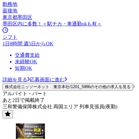
勤務地
面接地
東京都墨田区
墨田区内に多数！＜駅チカ・車通勤okも有＞
シフト
1日8時間 週5日からOK
交通費支給
未経験OK
短期OK
詳細を見る
応募画面に進む
株式会社ニッソーネット 東京本社/1201_5986のその他の求人を見る
アルバイト・パート
あと2日で掲載終了
三和警備保障株式会社 両国エリア 列車見張員(夜勤)