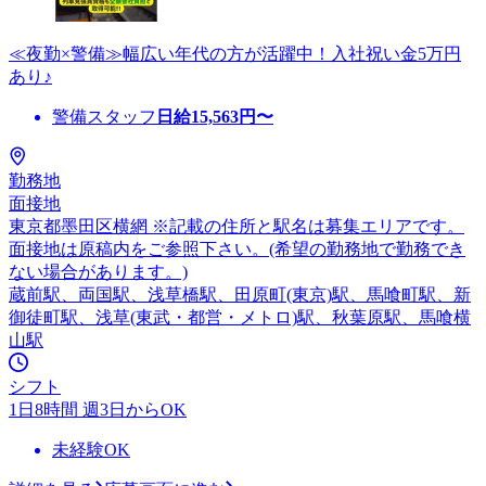
≪夜勤×警備≫幅広い年代の方が活躍中！入社祝い金5万円
あり♪
警備スタッフ
日給
15,563
円〜
勤務地
面接地
東京都墨田区横網 ※記載の住所と駅名は募集エリアです。
面接地は原稿内をご参照下さい。(希望の勤務地で勤務でき
ない場合があります。)
蔵前駅、両国駅、浅草橋駅、田原町(東京)駅、馬喰町駅、新
御徒町駅、浅草(東武・都営・メトロ)駅、秋葉原駅、馬喰横
山駅
シフト
1日8時間 週3日からOK
未経験OK