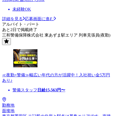
未経験OK
詳細を見る
応募画面に進む
アルバイト・パート
あと2日で掲載終了
三和警備保障株式会社 東あずま駅エリア 列車見張員(夜勤)
≪夜勤×警備≫幅広い年代の方が活躍中！入社祝い金5万円
あり♪
警備スタッフ
日給
15,563
円〜
勤務地
面接地