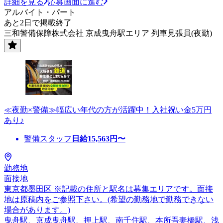
詳細を見る
応募画面に進む
アルバイト・パート
あと2日で掲載終了
三和警備保障株式会社 京成曳舟駅エリア 列車見張員(夜勤)
≪夜勤×警備≫幅広い年代の方が活躍中！入社祝い金5万円
あり♪
警備スタッフ
日給
15,563
円〜
勤務地
面接地
東京都墨田区 ※記載の住所と駅名は募集エリアです。面接
地は原稿内をご参照下さい。(希望の勤務地で勤務できない
場合があります。)
曳舟駅、京成曳舟駅、押上駅、南千住駅、本所吾妻橋駅、浅