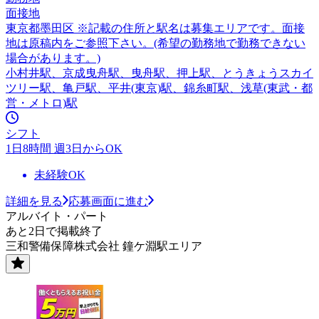
面接地
東京都墨田区 ※記載の住所と駅名は募集エリアです。面接
地は原稿内をご参照下さい。(希望の勤務地で勤務できない
場合があります。)
小村井駅、京成曳舟駅、曳舟駅、押上駅、とうきょうスカイ
ツリー駅、亀戸駅、平井(東京)駅、錦糸町駅、浅草(東武・都
営・メトロ)駅
シフト
1日8時間 週3日からOK
未経験OK
詳細を見る
応募画面に進む
アルバイト・パート
あと2日で掲載終了
三和警備保障株式会社 鐘ケ淵駅エリア