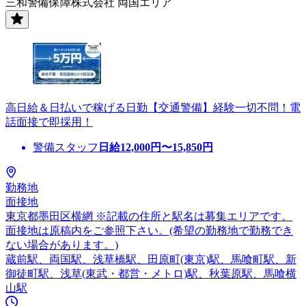
三和警備保障株式会社 両国エリア
高日給＆日払いで稼げる日勤【交通警備】経験一切不問！電
話面接で即採用！
警備スタッフ
日給
12,000
円〜
15,850
円
勤務地
面接地
東京都墨田区横網 ※記載の住所と駅名は募集エリアです。
面接地は原稿内をご参照下さい。(希望の勤務地で勤務でき
ない場合があります。)
蔵前駅、両国駅、浅草橋駅、田原町(東京)駅、馬喰町駅、新
御徒町駅、浅草(東武・都営・メトロ)駅、秋葉原駅、馬喰横
山駅