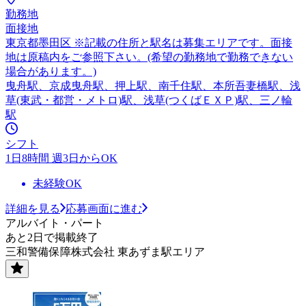
勤務地
面接地
東京都墨田区 ※記載の住所と駅名は募集エリアです。面接
地は原稿内をご参照下さい。(希望の勤務地で勤務できない
場合があります。)
曳舟駅、京成曳舟駅、押上駅、南千住駅、本所吾妻橋駅、浅
草(東武・都営・メトロ)駅、浅草(つくばＥＸＰ)駅、三ノ輪
駅
シフト
1日8時間 週3日からOK
未経験OK
詳細を見る
応募画面に進む
アルバイト・パート
あと2日で掲載終了
三和警備保障株式会社 東あずま駅エリア