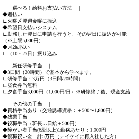
｜ 選べる！給料お支払い方法 ｜
◆週払い
∟火曜〆翌週金曜に振込
◆希望日支払いシステム
∟勤務した翌日に申請を行うと、その翌日に振込が可能
（※上限5,000円）
◆月2回払い
∟（10・25日）振り込み
｜ 新任研修手当 ｜
◆3日間（20時間）で基本から学べます。
∟研修手当：3万円（3日間/20時間）
∟昼食弁当無料
∟夕食手当3,000円（1,000円/日）※研修終了後、現金支給
｜ その他の手当 ｜
◆資格手当あり（交通誘導資格：＋500〜1,800円）
◆残業手当
◆役職手当（班長…日給＋500円）
◆障がい者手当(6級以上)1勤務あたり：1,000円
◆復職祝い金 計5万円（テイケイに再入社した方）