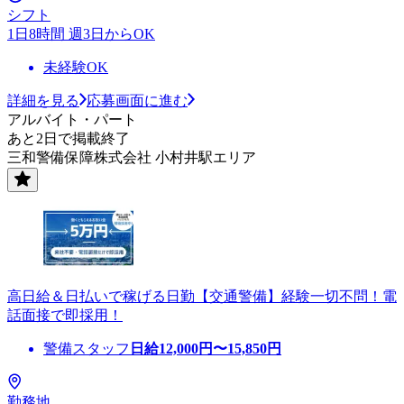
シフト
1日8時間 週3日からOK
未経験OK
詳細を見る
応募画面に進む
アルバイト・パート
あと2日で掲載終了
三和警備保障株式会社 小村井駅エリア
高日給＆日払いで稼げる日勤【交通警備】経験一切不問！電
話面接で即採用！
警備スタッフ
日給
12,000
円〜
15,850
円
勤務地