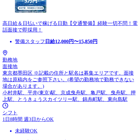
高日給＆日払いで稼げる日勤【交通警備】経験一切不問！電
話面接で即採用！
警備スタッフ
日給
12,000
円〜
15,850
円
勤務地
面接地
東京都墨田区 ※記載の住所と駅名は募集エリアです。面接
地は原稿内をご参照下さい。(希望の勤務地で勤務できない
場合があります。)
小村井駅、平井(東京)駅、京成曳舟駅、亀戸駅、曳舟駅、押
上駅、とうきょうスカイツリー駅、錦糸町駅、東向島駅
シフト
1日8時間 週3日からOK
未経験OK