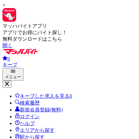
×
マッハバイトアプリ
アプリでお得にバイト探し！
無料ダウンロードはこちら
開く
0
キープ
メニュー
キープした求人を見る
0
検索履歴
新規会員登録(無料)
ログイン
ヘルプ
エリアから探す
駅から探す