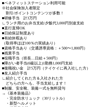
■ベネフィットステーション利用可能
※社会保険加入者限定
割引/ポイントコンテンツが多数！
■研修手当 計3万円
∟ランチ用のお弁当支給/夕飯代3,000円別途支給
■直行直帰OK
■日給保証制度あり
■有給休暇あり
（取得率ほぼ100％の実績あり）
■資格手当あり（交通誘導資格：＋500〜1,800円）
■残業手当
■役職手当（班長…日給＋500円）
■障がい者手当(6級以上)1勤務1,000円支給
■復職祝い金 計5万円（テイケイに再入社した方）
■友人紹介手当
∟紹介してくれた方＆入社された方
どちらの方へも、手当支給します！
■制服、安全靴、装備一式を無料貸与
→《基本装備品》
・完全防水リュック（30リットル）
・新型ヘルメット