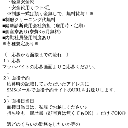
・軽量安全靴
・安全靴用くつ下3足
※制服一式は預り金無しで、無料貸与！※
■制服クリーニング代無料
■健康診断費用会社負担（雇用時・定期）
■個室寮あり(寮費3ヵ月無料)
■内勤社員登用制度あり
※各種規定あり※
《 応募から面接までの流れ 》
１）応募
マッハバイトの応募画面よりご応募ください。
↓
２）面接予約
応募時の記載していただいたアドレスに
SMS/メールで面接予約サイトのURLをお送りします。
↓
３）面接日当日
面接日当日は、私服でお越しください♪
持ち物も「履歴書（顔写真は無くてもOK）」だけでOK◎
週どのくらいの勤務をしたいか等の