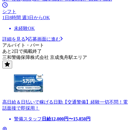
シフト
1日8時間 週3日からOK
未経験OK
詳細を見る
応募画面に進む
アルバイト・パート
あと2日で掲載終了
三和警備保障株式会社 京成曳舟駅エリア
高日給＆日払いで稼げる日勤【交通警備】経験一切不問！電
話面接で即採用！
警備スタッフ
日給
12,000
円〜
15,850
円