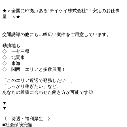
★＞全国に67拠点ある"テイケイ株式会社"！安定のお仕事
量！＜★
￣￣￣￣￣￣￣￣￣￣￣￣￣￣￣￣￣￣￣￣￣￣￣￣￣￣￣
￣￣￣￣
交通誘導の他にも…幅広い案件をご用意しています。
勤務地も
◇ 一都三県
◇ 北関東
◇ 東海
◇ 関西 エリアと多数展開！
「このエリア近辺で勤務したい！」
「しっかり稼ぎたい」など、
あなたの希望に合わせた働き方が可能です◎
▼
▼
《 待遇・福利厚生 》
■社会保険完備