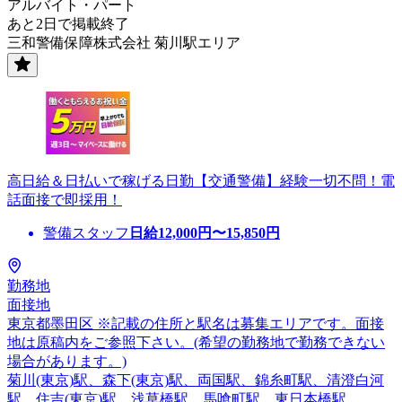
アルバイト・パート
あと2日で掲載終了
三和警備保障株式会社 菊川駅エリア
高日給＆日払いで稼げる日勤【交通警備】経験一切不問！電
話面接で即採用！
警備スタッフ
日給
12,000
円〜
15,850
円
勤務地
面接地
東京都墨田区 ※記載の住所と駅名は募集エリアです。面接
地は原稿内をご参照下さい。(希望の勤務地で勤務できない
場合があります。)
菊川(東京)駅、森下(東京)駅、両国駅、錦糸町駅、清澄白河
駅、住吉(東京)駅、浅草橋駅、馬喰町駅、東日本橋駅