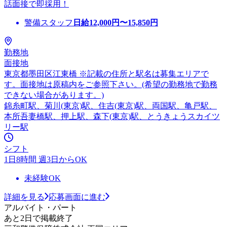
話面接で即採用！
警備スタッフ
日給
12,000
円〜
15,850
円
勤務地
面接地
東京都墨田区江東橋 ※記載の住所と駅名は募集エリアで
す。面接地は原稿内をご参照下さい。(希望の勤務地で勤務
できない場合があります。)
錦糸町駅、菊川(東京)駅、住吉(東京)駅、両国駅、亀戸駅、
本所吾妻橋駅、押上駅、森下(東京)駅、とうきょうスカイツ
リー駅
シフト
1日8時間 週3日からOK
未経験OK
詳細を見る
応募画面に進む
アルバイト・パート
あと2日で掲載終了