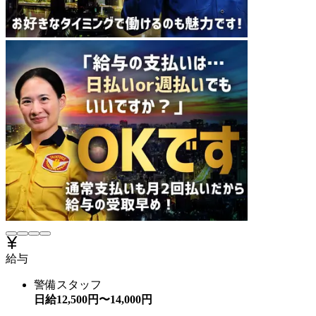
給与
警備スタッフ
日給
12,500
円〜
14,000
円