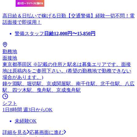
高日給＆日払いで稼げる日勤【交通警備】経験一切不問！電
話面接で即採用！
警備スタッフ
日給
12,000
円〜
15,850
円
勤務地
面接地
東京都墨田区 ※記載の住所と駅名は募集エリアです。面接
地は原稿内をご参照下さい。(希望の勤務地で勤務できない
場合があります。)
鐘ケ淵駅、堀切駅、京成関屋駅、南千住駅、北千住駅、八広
駅、四ツ木駅、曳舟駅、京成曳舟駅
シフト
1日8時間 週3日からOK
未経験OK
詳細を見る
応募画面に進む