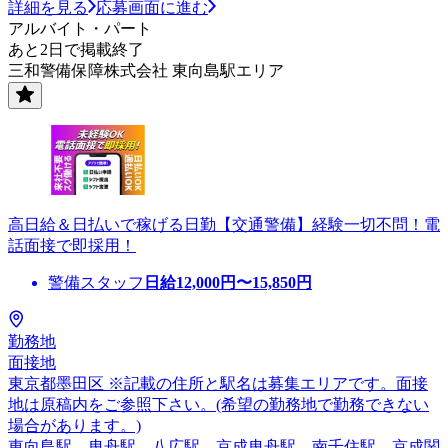
詳細を見る
応募画面に進む
アルバイト・パート
あと2日で掲載終了
三和警備保障株式会社 東向島駅エリア
高日給＆日払いで稼げる日勤【交通警備】経験一切不問！電
話面接で即採用！
警備スタッフ
日給
12,000
円〜
15,850
円
勤務地
面接地
東京都墨田区 ※記載の住所と駅名は募集エリアです。面接
地は原稿内をご参照下さい。(希望の勤務地で勤務できない
場合があります。)
東向島駅、曳舟駅、八広駅、京成曳舟駅、南千住駅、京成関