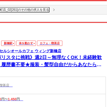
店_02[261]のその他の求人を見る
新橋駅
体を動かす
カフェ・喫茶店
セルシオールカフェ ウィング新橋店
バリスタに挑戦》週2日～無理なくOK！未経験歓
！履歴書不要★服装・髪型自由だからあなたらし
働ける！エクセルシオールカフェで働こう◎
・喫茶店
0
円〜
1,450
円