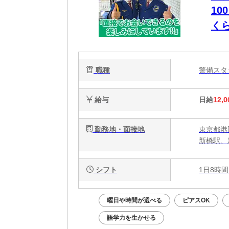
10
く
は”
職種
警備ス
給与
日給
12,0
勤務地・面接地
東京都港
新橋駅、
シフト
1日8時間
曜日や時間が選べる
ピアスOK
語学力を生かせる