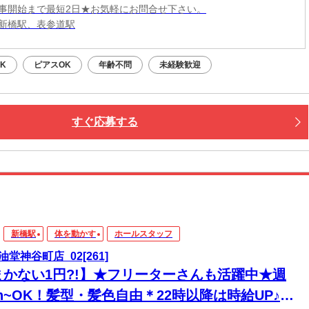
事開始まで最短2日★お気軽にお問合せ下さい。
新橋駅、表参道駅
K
ピアスOK
年齢不問
未経験歓迎
すぐ応募する
新橋駅
体を動かす
ホールスタッフ
油堂神谷町店_02[261]
まかない1円?!】★フリーターさんも活躍中★週
3h~OK！髪型・髪色自由＊22時以降は時給UP♪友