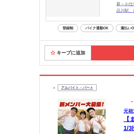
募～お仕
品川駅、
登録制
バイク通勤OK
週払いO
キープに追加
アルバイト・パート
元祖
【
1/