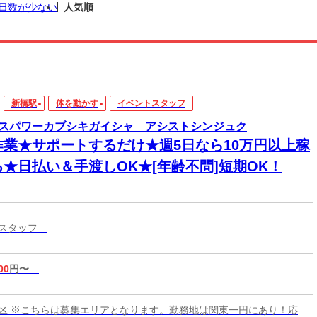
日数が少ない
人気順
新橋駅
体を動かす
イベントスタッフ
スパワーカブシキガイシャ アシストシンジュク
作業★サポートするだけ★週5日なら10万円以上稼
る★日払い＆手渡しOK★[年齢不問]短期OK！
トスタッフ
00
円〜
区 ※こちらは募集エリアとなります。勤務地は関東一円にあり！応