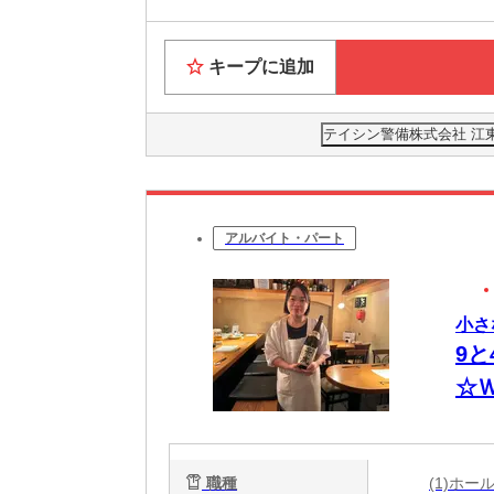
キープに追加
テイシン警備株式会社 江
アルバイト・パート
小さ
9
☆
職種
(1)ホ