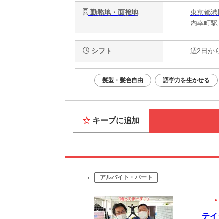
勤務地・面接地
東京都港
内幸町駅
シフト
週2日か
髪型・髪色自由
語学力を生かせる
キープに追加
アルバイト・パート
テイ