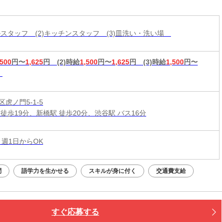
と一緒に応募OK★履歴書不要
ールスタッフ (2)キッチンスタッフ (3)皿洗い・洗い場
,500
円〜
1,625
円
(2)時給
1,500
円〜
1,625
円
(3)時給
1,500
円〜
虎ノ門5-1-5
徒歩19分、新橋駅 徒歩20分、渋谷駅 バス16分
 週1日からOK
問
語学力を生かせる
スキルが身に付く
交通費支給
すぐ応募する