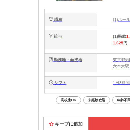
達
職種
(1)ホ
給与
(1)時給
1
1,625
円
勤務地・面接地
東京都港区
六本木駅 
シフト
1日3時間
高校生OK
未経験歓迎
年齢不
キープに追加