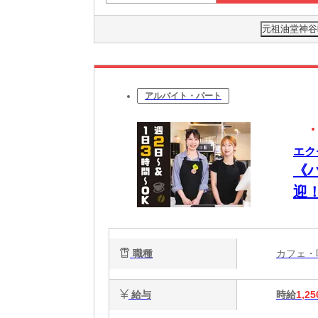
元祖油堂神谷町
アルバイト・パート
エク
《
迎
く
職種
カフェ
給与
時給
1,25