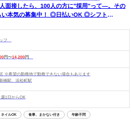
0人面接したら、100人の方に"採用"って―。その
らい本気の募集中！ ◎日払いOK ◎シフト
超"自由
タッフ
00
円〜
14,200
円
区 ※希望の勤務地で勤務できない場合もあります
新橋駅、浜松町駅
 週1日からOK
ネイルOK
食事、まかない付き
年齢不問