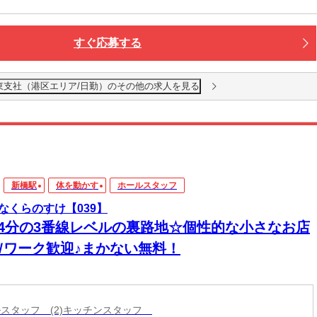
すぐ応募する
東支社（港区エリア/日勤）のその他の求人を見る
新橋駅
体を動かす
ホールスタッフ
なくらのすけ【039】
と4分の3番線レベルの裏路地☆個性的な小さなお店
Ｗワーク歓迎♪まかない無料！
ールスタッフ (2)キッチンスタッフ