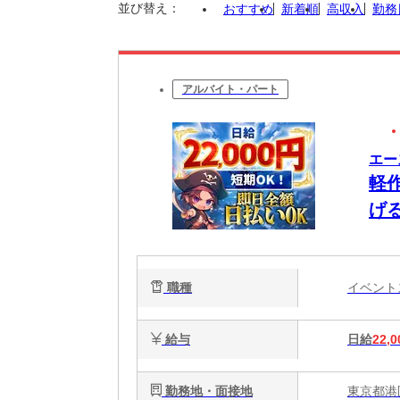
並び替え：
おすすめ
新着順
高収入
勤務
アルバイト・パート
エー
軽
げ
職種
イベン
給与
日給
22,0
勤務地・面接地
東京都港