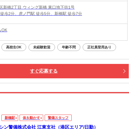
区新橋2丁目 ウィング新橋 東口地下街1号
 徒歩2分、虎ノ門駅 徒歩5分、新橋駅 徒歩7分
らOK
高校生OK
未経験歓迎
年齢不問
正社員登用あり
すぐ応募する
新橋駅
体を動かす
警備スタッフ
シン警備株式会社 江東支社（港区エリア/日勤）