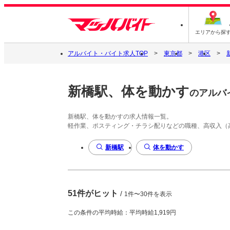
エリアから探
アルバイト・バイト求人TOP
東京都
港区
新橋駅、体を動かす
のアルバ
新橋駅、体を動かすの求人情報一覧。
軽作業、ポスティング・チラシ配りなどの職種、高収入（
新橋駅
体を動かす
51件がヒット
/
1件〜30件を表示
この条件の平均時給：平均時給1,919円