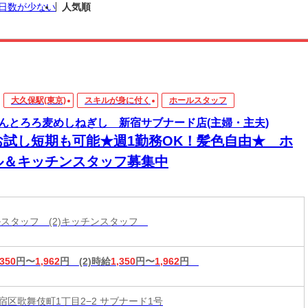
日数が少ない
人気順
大久保駅(東京)
スキルが身に付く
ホールスタッフ
んとろろ麦めしねぎし 新宿サブナード店(主婦・主夫)
お試し短期も可能★週1勤務OK！髪色自由★ ホ
ル＆キッチンスタッフ募集中
ールスタッフ (2)キッチンスタッフ
,350
円〜
1,962
円
(2)時給
1,350
円〜
1,962
円
宿区歌舞伎町1丁目2−2 サブナード1号