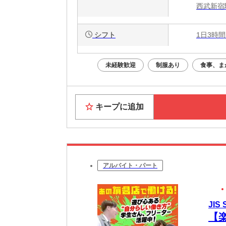
西武新宿
シフト
1日3時間
未経験歓迎
制服あり
食事、ま
キープに追加
アルバイト・パート
JIS
【