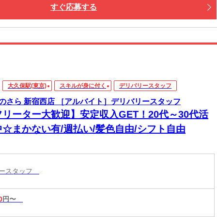
すぐ応募する
大久保駅(東京)
スキルが身に付く
デリバリースタッフ
のさら 新宿西店 ［アルバイト］デリバリースタッフ
フリーター大歓迎】安定収入GET！20代～30代活
中☆まかない有/週払い/髪色自由/シフト自由
リースタッフ
0
円〜