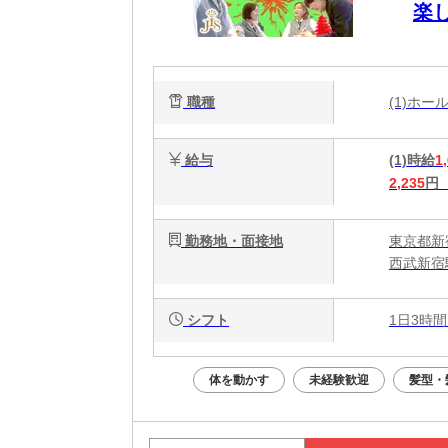
楽
間
B
ド
職種
(1)ホ
給与
(1)時給
1
2,235
円
勤務地・面接地
東京都新宿
西武新宿
シフト
1日3時間
体を動かす
未経験歓迎
髪型・