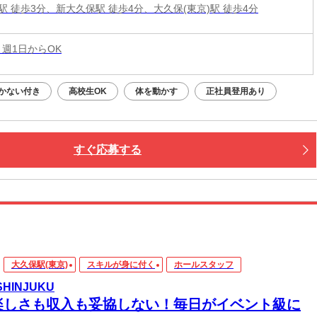
駅 徒歩3分、新大久保駅 徒歩4分、大久保(東京)駅 徒歩4分
 週1日からOK
かない付き
高校生OK
体を動かす
正社員登用あり
すぐ応募する
大久保駅(東京)
スキルが身に付く
ホールスタッフ
 SHINJUKU
楽しさも収入も妥協しない！毎日がイベント級に