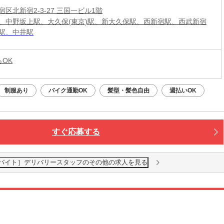
区北新宿2-3-27 三国一ビル1階
、中野坂上駅、大久保(東京)駅、新大久保駅、西新宿駅、西武新宿
駅、中井駅
らOK
制服あり
バイク通勤OK
髪型・髪色自由
週払いOK
すぐ応募する
ルバイト］デリバリースタッフのその他の求人を見る