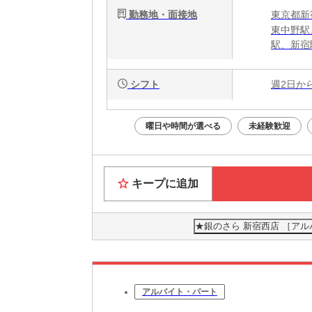
勤務地・面接地
東京都新宿
東中野駅
駅、新宿
シフト
週2日か
曜日や時間が選べる
未経験歓迎
キープに追加
★銀のさら 新宿西店 ［ア
アルバイト・パート