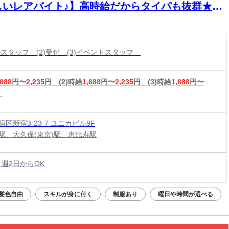
しいレアバイト♪】高時給だからタイパも抜群★仲
とワイワイ働きながら効率よく稼げるダイニング
ARのオープニング級大募集！履歴書不要でスピー
採用実施中
ールスタッフ (2)受付 (3)イベントスタッフ
,688
円〜
2,235
円
(2)時給
1,688
円〜
2,235
円
(3)時給
1,688
円〜
区新宿3-23-7 ユニカビル9F
駅、大久保(東京)駅、恵比寿駅
 週2日からOK
髪色自由
スキルが身に付く
制服あり
曜日や時間が選べる