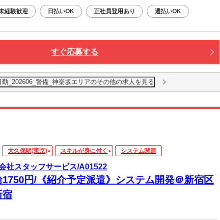
未経験歓迎
日払いOK
正社員登用あり
週払いOK
すぐ応募する
警備_日勤_202606_警備_神楽坂エリアのその他の求人を見る
大久保駅(東京)
スキルが身に付く
システム関連
会社スタッフサービス/A01522
給1750円/《紹介予定派遣》システム開発＠新宿区
新宿