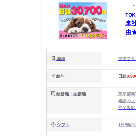
TOK
来
由
金
都
職種
警備ス
ト
給与
日給
9,90
勤務地・面接地
東京都新
相談の上
神楽坂駅
シフト
1日8時間