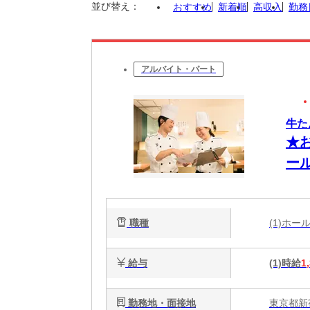
並び替え：
おすすめ
新着順
高収入
勤務
アルバイト・パート
牛た
★
ー
職種
(1)ホ
給与
(1)時給
1
勤務地・面接地
東京都新