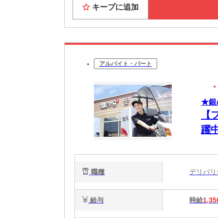
キープに追加
アルバイト・パート
★銀
【
躍
職種
デリバ
給与
時給
1,35