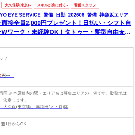
大久保駅(東京)
スキルが身に付く
警備スタッフ
YO EYE SERVICE_警備_日勤_202606_警備_神楽坂エリア
社面接全員2,000円プレゼント！日払い・シフト自
★Wワーク・未経験OK！タトゥー・髪型自由★現
手渡し・登録のみ可★即入寮！スマホ貸出有り！
内好立地箇所に個人寮アリます◎食事券プレゼン
タッフ
も！
0
円〜
宿区 ※本原稿内の駅・エリア名は募集エリアの一例です。勤務地は
、決定します。
、大久保(東京)駅、早稲田(メトロ)駅
 週1日からOK