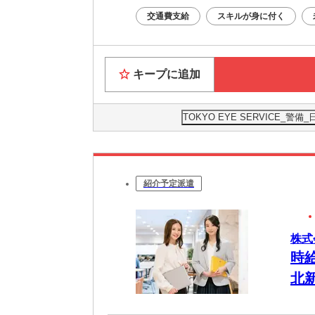
交通費支給
スキルが身に付く
キープに追加
TOKYO EYE SERVICE_
紹介予定派遣
株式
時
北