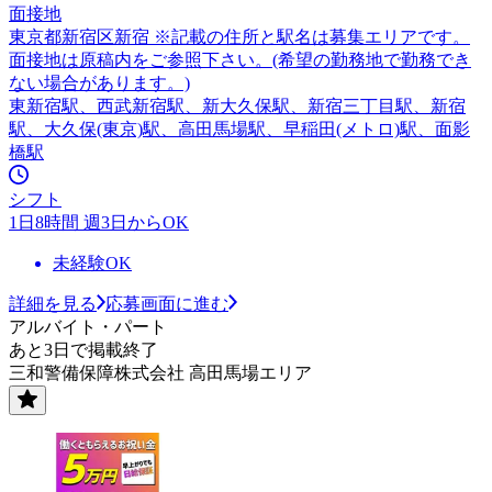
面接地
東京都新宿区新宿 ※記載の住所と駅名は募集エリアです。
面接地は原稿内をご参照下さい。(希望の勤務地で勤務でき
ない場合があります。)
東新宿駅、西武新宿駅、新大久保駅、新宿三丁目駅、新宿
駅、大久保(東京)駅、高田馬場駅、早稲田(メトロ)駅、面影
橋駅
シフト
1日8時間 週3日からOK
未経験OK
詳細を見る
応募画面に進む
アルバイト・パート
あと3日で掲載終了
三和警備保障株式会社 高田馬場エリア