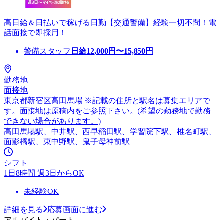
高日給＆日払いで稼げる日勤【交通警備】経験一切不問！電
話面接で即採用！
警備スタッフ
日給
12,000
円〜
15,850
円
勤務地
面接地
東京都新宿区高田馬場 ※記載の住所と駅名は募集エリアで
す。面接地は原稿内をご参照下さい。(希望の勤務地で勤務
できない場合があります。)
高田馬場駅、中井駅、西早稲田駅、学習院下駅、椎名町駅、
面影橋駅、東中野駅、鬼子母神前駅
シフト
1日8時間 週3日からOK
未経験OK
詳細を見る
応募画面に進む
アルバイト・パート