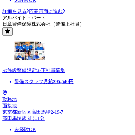
未経験OK
詳細を見る
応募画面に進む
アルバイト・パート
日章警備保障株式会社（警備正社員）
≪施設警備限定≫正社員募集
警備スタッフ
月給
295,540
円
勤務地
面接地
東京都新宿区高田馬場2-19-7
高田馬場駅 徒歩1分
未経験OK