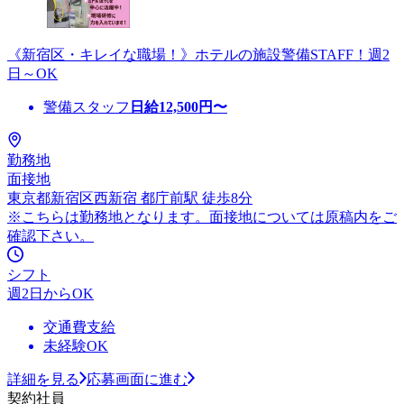
《新宿区・キレイな職場！》ホテルの施設警備STAFF！週2
日～OK
警備スタッフ
日給
12,500
円〜
勤務地
面接地
東京都新宿区西新宿 都庁前駅 徒歩8分
※こちらは勤務地となります。面接地については原稿内をご
確認下さい。
シフト
週2日からOK
交通費支給
未経験OK
詳細を見る
応募画面に進む
契約社員