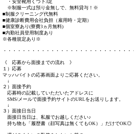
・安全靴用くつ下3足
※制服一式は預り金無しで、無料貸与！※
■制服クリーニング代無料
■健康診断費用会社負担（雇用時・定期）
■個室寮あり(寮費3ヵ月無料)
■内勤社員登用制度あり
※各種規定あり※
・・・・・・・・・・・・・・・・・・・・・・・・・・・
《 応募から面接までの流れ 》
１）応募
マッハバイトの応募画面よりご応募ください。
↓
２）面接予約
応募時の記載していただいたアドレスに
SMS/メールで面接予約サイトのURLをお送りします。
↓
３）面接日当日
面接日当日は、私服でお越しください♪
持ち物も「履歴書（顔写真は無くてもOK）」だけでOK◎