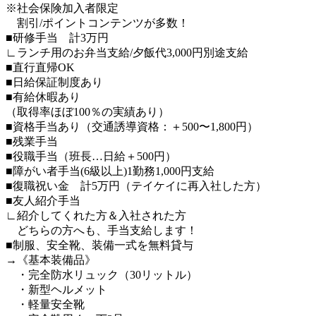
※社会保険加入者限定
割引/ポイントコンテンツが多数！
■研修手当 計3万円
∟ランチ用のお弁当支給/夕飯代3,000円別途支給
■直行直帰OK
■日給保証制度あり
■有給休暇あり
（取得率ほぼ100％の実績あり）
■資格手当あり（交通誘導資格：＋500〜1,800円）
■残業手当
■役職手当（班長…日給＋500円）
■障がい者手当(6級以上)1勤務1,000円支給
■復職祝い金 計5万円（テイケイに再入社した方）
■友人紹介手当
∟紹介してくれた方＆入社された方
どちらの方へも、手当支給します！
■制服、安全靴、装備一式を無料貸与
→《基本装備品》
・完全防水リュック（30リットル）
・新型ヘルメット
・軽量安全靴