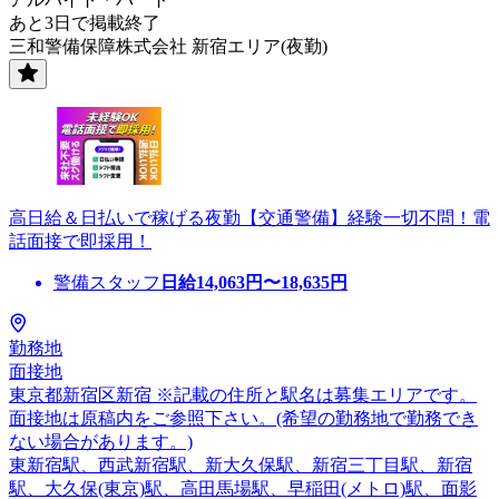
あと3日で掲載終了
三和警備保障株式会社 新宿エリア(夜勤)
高日給＆日払いで稼げる夜勤【交通警備】経験一切不問！電
話面接で即採用！
警備スタッフ
日給
14,063
円〜
18,635
円
勤務地
面接地
東京都新宿区新宿 ※記載の住所と駅名は募集エリアです。
面接地は原稿内をご参照下さい。(希望の勤務地で勤務でき
ない場合があります。)
東新宿駅、西武新宿駅、新大久保駅、新宿三丁目駅、新宿
駅、大久保(東京)駅、高田馬場駅、早稲田(メトロ)駅、面影