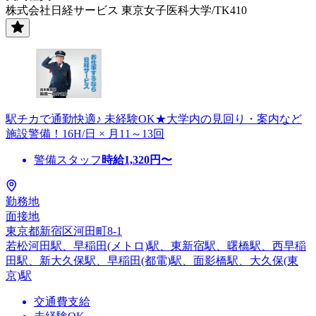
株式会社日経サービス 東京女子医科大学/TK410
駅チカで通勤快適♪ 未経験OK★大学内の見回り・案内など
施設警備！16H/日 × 月11～13回
警備スタッフ
時給
1,320
円〜
勤務地
面接地
東京都新宿区河田町8-1
若松河田駅、早稲田(メトロ)駅、東新宿駅、曙橋駅、西早稲
田駅、新大久保駅、早稲田(都電)駅、面影橋駅、大久保(東
京)駅
交通費支給