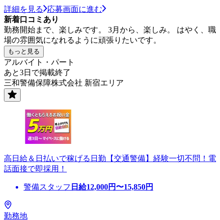
詳細を見る
応募画面に進む
新着口コミあり
勤務開始まで、楽しみです。 3月から、楽しみ。 はやく、職
場の雰囲気になれるように頑張りたいです。
もっと見る
アルバイト・パート
あと3日で掲載終了
三和警備保障株式会社 新宿エリア
高日給＆日払いで稼げる日勤【交通警備】経験一切不問！電
話面接で即採用！
警備スタッフ
日給
12,000
円〜
15,850
円
勤務地