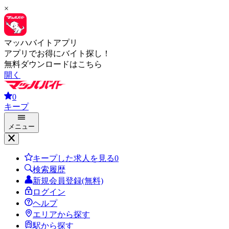
×
マッハバイトアプリ
アプリでお得にバイト探し！
無料ダウンロードはこちら
開く
0
キープ
メニュー
キープした求人を見る
0
検索履歴
新規会員登録(無料)
ログイン
ヘルプ
エリアから探す
駅から探す