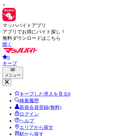
×
マッハバイトアプリ
アプリでお得にバイト探し！
無料ダウンロードはこちら
開く
0
キープ
メニュー
キープした求人を見る
0
検索履歴
新規会員登録(無料)
ログイン
ヘルプ
エリアから探す
駅から探す