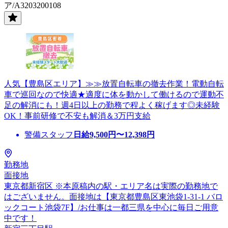
ア/A3203200108
人気【豊島区エリア】≫≫放置自転車の撤去作業！電動自転
車で巡回なので快適★適度に体を動かして働けるので運動不
足の解消にも！週4日以上の勤務で程よく稼げます◎未経験
OK！事前研修で不安も解消＆3万円支給
警備スタッフ
日給
9,500
円〜
12,398
円
勤務地
面接地
東京都新宿区 ※本原稿内の駅・エリア名は実際の勤務地で
はございません。面接地は【東京都豊島区東池袋1-31-1 バロ
ックコート池袋7F】/お仕事は一都三県を中心に毎日ご用意
中です！