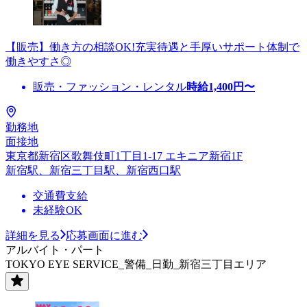
【販売】働き方の相談OK!充実待遇と手厚いサポート体制で
働きやすさ◎
販売・ファッション・レンタル
時給
1,400
円〜
勤務地
面接地
東京都新宿区歌舞伎町1丁目1-17 エキニア新宿1F
新宿駅、新宿三丁目駅、新宿西口駅
交通費支給
未経験OK
詳細を見る
応募画面に進む
アルバイト・パート
TOKYO EYE SERVICE_警備_日勤_新宿三丁目エリア