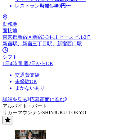
レストラン
時給
1,400
円〜
勤務地
面接地
東京都新宿区新宿3-34-11 ピースビル2Ｆ
新宿駅、新宿三丁目駅、新宿西口駅
シフト
1日4時間 週2日からOK
交通費支給
未経験OK
まかないあり
詳細を見る
応募画面に進む
アルバイト・パート
リカーマウンテンSHINJUKU TOKYO