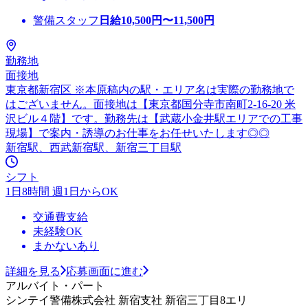
警備スタッフ
日給
10,500
円〜
11,500
円
勤務地
面接地
東京都新宿区 ※本原稿内の駅・エリア名は実際の勤務地で
はございません。面接地は【東京都国分寺市南町2-16-20 米
沢ビル４階】です。勤務先は【武蔵小金井駅エリアでの工事
現場】で案内・誘導のお仕事をお任せいたします◎◎
新宿駅、西武新宿駅、新宿三丁目駅
シフト
1日8時間 週1日からOK
交通費支給
未経験OK
まかないあり
詳細を見る
応募画面に進む
アルバイト・パート
シンテイ警備株式会社 新宿支社 新宿三丁目8エリ