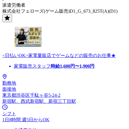
派遣労働者
株式会社フェローズ(ゲーム販売)D1_G_673_825T(A)(D1)
<日払いOK>家電量販店でゲームなどの販売のお仕事★
家電販売スタッフ
時給
1,600
円〜
1,900
円
勤務地
面接地
東京都渋谷区千駄ヶ谷5-24-2
新宿駅、西武新宿駅、新宿三丁目駅
シフト
1日8時間 週5日からOK