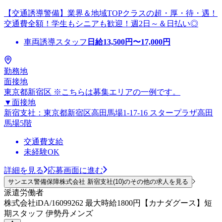
【交通誘導警備】業界＆地域TOPクラスの超・厚・待・遇！
交通費全額！学生もシニアも歓迎！週2日～＆日払い◎
車両誘導スタッフ
日給
13,500
円〜
17,000
円
勤務地
面接地
東京都新宿区 ※こちらは募集エリアの一例です。
▼面接地
新宿支社：東京都新宿区高田馬場1-17-16 スタープラザ高田
馬場5階
交通費支給
未経験OK
詳細を見る
応募画面に進む
サンエス警備保障株式会社 新宿支社(10)のその他の求人を見る
派遣労働者
株式会社iDA/16099262 最大時給1800円【カナダグース】短
期スタッフ 伊勢丹メンズ