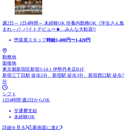
週2日～ 1日4時間～ 未経験OK 扶養内勤務OK《学生さん集
まれ～♪》バイトデビュー★…みんな大歓迎!!
惣菜屋スタッフ
時給
1,400
円〜
1,420
円
勤務地
面接地
東京都新宿区新宿3-14-1 伊勢丹本店B1F
新宿三丁目駅 徒歩2分、新宿駅 徒歩3分、新宿西口駅 徒歩7
分
シフト
1日4時間 週2日からOK
交通費支給
未経験OK
詳細を見る
応募画面に進む