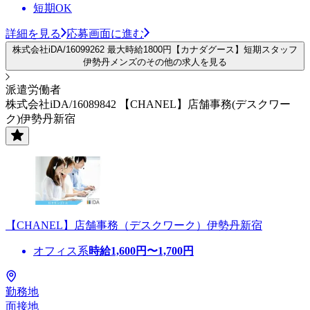
短期OK
詳細を見る
応募画面に進む
株式会社iDA/16099262 最大時給1800円【カナダグース】短期スタッフ
伊勢丹メンズのその他の求人を見る
派遣労働者
株式会社iDA/16089842 【CHANEL】店舗事務(デスクワー
ク)伊勢丹新宿
【CHANEL】店舗事務（デスクワーク）伊勢丹新宿
オフィス系
時給
1,600
円〜
1,700
円
勤務地
面接地