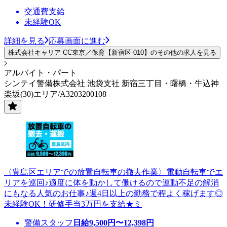
交通費支給
未経験OK
詳細を見る
応募画面に進む
株式会社キャリア CC東京／保育【新宿区-010】のその他の求人を見る
アルバイト・パート
シンテイ警備株式会社 池袋支社 新宿三丁目・曙橋・牛込神
楽坂(30)エリア/A3203200108
〈豊島区エリアでの放置自転車の撤去作業〉電動自転車でエ
リアを巡回♪適度に体を動かして働けるので運動不足の解消
にもなる人気のお仕事♪週4日以上の勤務で程よく稼げます◎
未経験OK！研修手当3万円を支給★ミ
警備スタッフ
日給
9,500
円〜
12,398
円