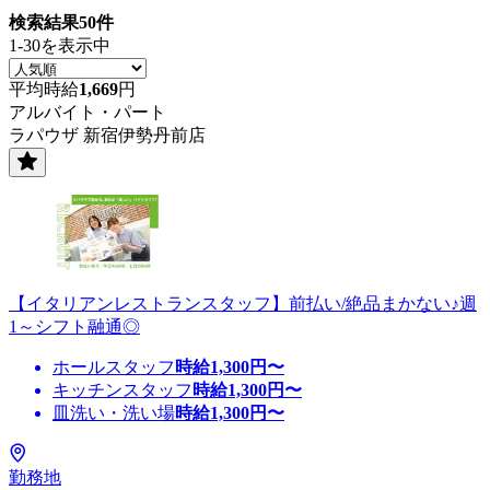
検索結果
50
件
1-30を表示中
平均時給
1,669
円
アルバイト・パート
ラパウザ 新宿伊勢丹前店
【イタリアンレストランスタッフ】前払い/絶品まかない♪週
1～シフト融通◎
ホールスタッフ
時給
1,300
円〜
キッチンスタッフ
時給
1,300
円〜
皿洗い・洗い場
時給
1,300
円〜
勤務地