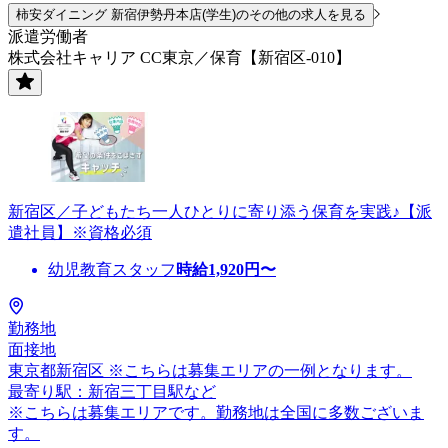
柿安ダイニング 新宿伊勢丹本店(学生)のその他の求人を見る
派遣労働者
株式会社キャリア CC東京／保育【新宿区-010】
新宿区／子どもたち一人ひとりに寄り添う保育を実践♪【派
遣社員】※資格必須
幼児教育スタッフ
時給
1,920
円〜
勤務地
面接地
東京都新宿区 ※こちらは募集エリアの一例となります。
最寄り駅：新宿三丁目駅など
※こちらは募集エリアです。勤務地は全国に多数ございま
す。