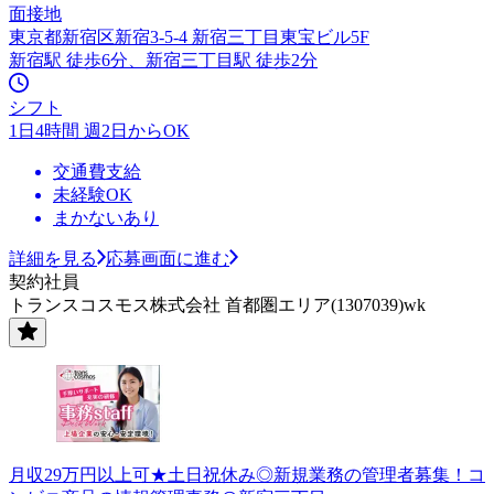
面接地
東京都新宿区新宿3-5-4 新宿三丁目東宝ビル5F
新宿駅 徒歩6分、新宿三丁目駅 徒歩2分
シフト
1日4時間 週2日からOK
交通費支給
未経験OK
まかないあり
詳細を見る
応募画面に進む
契約社員
トランスコスモス株式会社 首都圏エリア(1307039)wk
月収29万円以上可★土日祝休み◎新規業務の管理者募集！コ