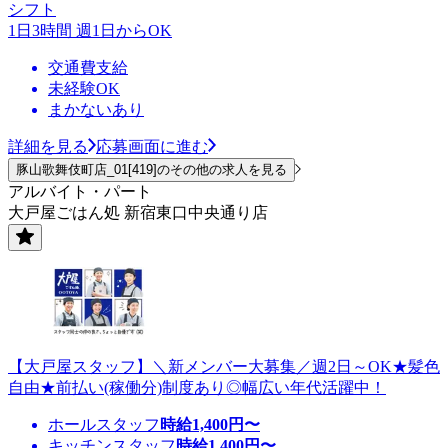
シフト
1日3時間 週1日からOK
交通費支給
未経験OK
まかないあり
詳細を見る
応募画面に進む
豚山歌舞伎町店_01[419]のその他の求人を見る
アルバイト・パート
大戸屋ごはん処 新宿東口中央通り店
【大戸屋スタッフ】＼新メンバー大募集／週2日～OK★髪色
自由★前払い(稼働分)制度あり◎幅広い年代活躍中！
ホールスタッフ
時給
1,400
円〜
キッチンスタッフ
時給
1,400
円〜