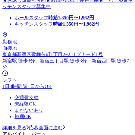
★お試し短期も可能★週1勤務OK！髪色自由★ ホール＆キ
ッチンスタッフ募集中
ホールスタッフ
時給
1,350
円〜
1,962
円
キッチンスタッフ
時給
1,350
円〜
1,962
円
勤務地
面接地
東京都新宿区歌舞伎町1丁目2−2 サブナード1号
新宿駅 徒歩3分、新宿三丁目駅 徒歩3分、新宿西口駅 徒歩7
分
シフト
1日3時間 週1日からOK
交通費支給
未経験OK
まかないあり
短期OK
詳細を見る
応募画面に進む
アルバイト・パート