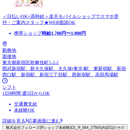
＜日払いOK×高時給＞楽天モバイルショップでスマホ受
付・ご案内スタッフ★WEB面談OK
携帯ショップ
時給
1,700
円〜
1,900
円
勤務地
面接地
東京都新宿区歌舞伎町1-2-2
西武新宿駅、新大久保駅、大久保(東京)駅、東新宿駅、新宿
西口駅、新宿駅、新宿三丁目駅、西新宿駅、高田馬場駅
シフト
1日8時間 週5日からOK
交通費支給
未経験OK
詳細を見る
応募画面に進む
株式会社フェローズ(Rショップ未経験)D1_R_664_2756S(A)(D1)のその