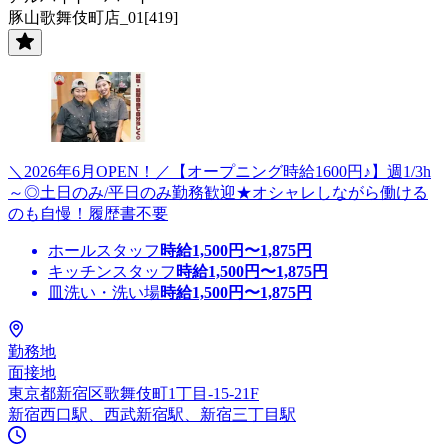
豚山歌舞伎町店_01[419]
＼2026年6月OPEN！／【オープニング時給1600円♪】週1/3h
～◎土日のみ/平日のみ勤務歓迎★オシャレしながら働ける
のも自慢！履歴書不要
ホールスタッフ
時給
1,500
円〜
1,875
円
キッチンスタッフ
時給
1,500
円〜
1,875
円
皿洗い・洗い場
時給
1,500
円〜
1,875
円
勤務地
面接地
東京都新宿区歌舞伎町1丁目-15-21F
新宿西口駅、西武新宿駅、新宿三丁目駅