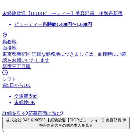
未経験歓迎【DIORビューティー】美容部員 伊勢丹新宿
ビューティー系
時給
1,400
円〜
1,600
円
勤務地
面接地
東京都新宿区 詳細な勤務地につきましては、面接時にご確
認をお願いいたします
新宿三丁目駅
シフト
週5日からOK
交通費支給
未経験OK
詳細を見る
応募画面に進む
株式会社iDA/16196583 未経験歓迎【DIORビューティー】美容部員 伊
勢丹新宿のその他の求人を見る