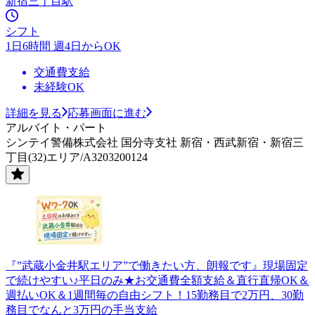
新宿三丁目駅
シフト
1日6時間 週4日からOK
交通費支給
未経験OK
詳細を見る
応募画面に進む
アルバイト・パート
シンテイ警備株式会社 国分寺支社 新宿・西武新宿・新宿三
丁目(32)エリア/A3203200124
『”武蔵小金井駅エリア”で働きたい方、朗報です』現場固定
で続けやすい♪平日のみ★お交通費全額支給＆直行直帰OK＆
週払いOK＆1週間毎の自由シフト！15勤務目で2万円、30勤
務目でなんと3万円の手当支給