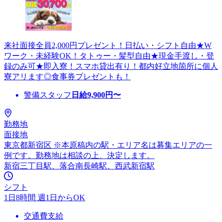
来社面接全員2,000円プレゼント！日払い・シフト自由★W
ワーク・未経験OK！タトゥー・髪型自由★現金手渡し・登
録のみ可★即入寮！スマホ貸出有り！都内好立地箇所に個人
寮アリます◎食事券プレゼントも！
警備スタッフ
日給
9,900
円〜
勤務地
面接地
東京都新宿区 ※本原稿内の駅・エリア名は募集エリアの一
例です。勤務地は相談の上、決定します。
新宿三丁目駅、落合南長崎駅、西武新宿駅
シフト
1日8時間 週1日からOK
交通費支給