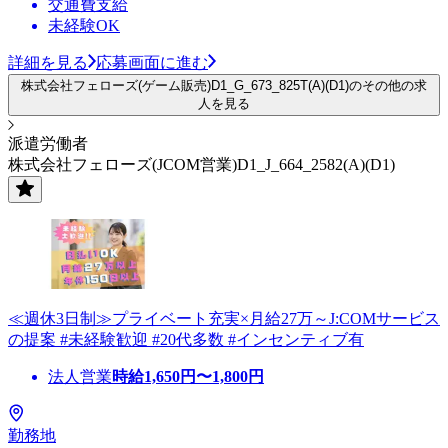
交通費支給
未経験OK
詳細を見る
応募画面に進む
株式会社フェローズ(ゲーム販売)D1_G_673_825T(A)(D1)のその他の求
人を見る
派遣労働者
株式会社フェローズ(JCOM営業)D1_J_664_2582(A)(D1)
≪週休3日制≫プライベート充実×月給27万～J:COMサービス
の提案 #未経験歓迎 #20代多数 #インセンティブ有
法人営業
時給
1,650
円〜
1,800
円
勤務地