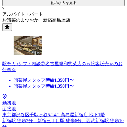
他の求人を見る
アルバイト・パート
お惣菜のまつおか 新宿高島屋店
駅チカ♪シフト相談◎名古屋発和惣菜店の≪接客販売≫のお
仕事☆
惣菜屋スタッフ
時給
1,350
円〜
惣菜屋スタッフ
時給
1,350
円〜
勤務地
面接地
東京都渋谷区千駄ヶ谷5-24-2 高島屋新宿店 地下1階
新宿駅 徒歩2分、新宿三丁目駅 徒歩6分、西武新宿駅 徒歩10
分