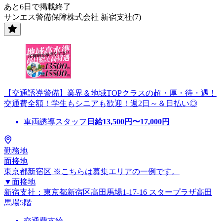
あと6日で掲載終了
サンエス警備保障株式会社 新宿支社(7)
【交通誘導警備】業界＆地域TOPクラスの超・厚・待・遇！
交通費全額！学生もシニアも歓迎！週2日～＆日払い◎
車両誘導スタッフ
日給
13,500
円〜
17,000
円
勤務地
面接地
東京都新宿区 ※こちらは募集エリアの一例です。
▼面接地
新宿支社：東京都新宿区高田馬場1-17-16 スタープラザ高田
馬場5階
交通費支給