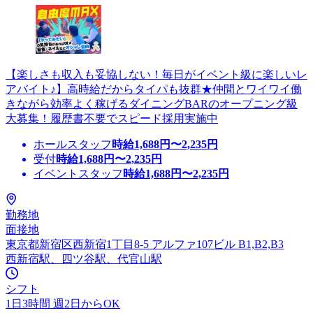
【楽しさも収入も妥協しない！毎日がイベント級に楽しいレ
アバイト♪】高時給だからタイパも抜群★仲間とワイワイ働
きながら効率よく稼げるダイニングBARのオープニング級
大募集！履歴書不要でスピード採用実施中
ホールスタッフ
時給
1,688
円〜
2,235
円
受付
時給
1,688
円〜
2,235
円
イベントスタッフ
時給
1,688
円〜
2,235
円
勤務地
面接地
東京都新宿区西新宿1丁目8-5 アルファ107ビル B1,B2,B3
西新宿駅、四ツ谷駅、代官山駅
シフト
1日3時間 週2日からOK