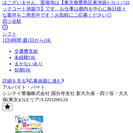
はございません。面接地は【東京都豊島区東池袋1-31-1 バロ
ックコート池袋7F】です。お仕事は都内を中心に毎日様々
な案件をご用意中です！お気軽にご応募ください◎
四ツ谷駅
シフト
1日6時間 週1日からOK
交通費支給
未経験OK
まかないあり
短期OK
詳細を見る
応募画面に進む
アルバイト・パート
シンテイ警備株式会社 国分寺支社 新大久保・四ツ谷・大久
保(東京)(3)エリア/A3203200124