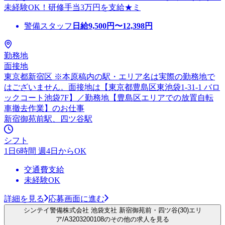
未経験OK！研修手当3万円を支給★ミ
警備スタッフ
日給
9,500
円〜
12,398
円
勤務地
面接地
東京都新宿区 ※本原稿内の駅・エリア名は実際の勤務地で
はございません。面接地は【東京都豊島区東池袋1-31-1 バロ
ックコート池袋7F】／勤務地【豊島区エリアでの放置自転
車撤去作業】のお仕事
新宿御苑前駅、四ツ谷駅
シフト
1日6時間 週4日からOK
交通費支給
未経験OK
詳細を見る
応募画面に進む
シンテイ警備株式会社 池袋支社 新宿御苑前・四ツ谷(30)エリ
ア/A3203200108のその他の求人を見る