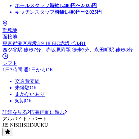
ホールスタッフ
時給
1,400
円〜
2,025
円
キッチンスタッフ
時給
1,400
円〜
2,025
円
勤務地
面接地
東京都港区赤坂3-9-18 BIC赤坂ビルB1
四ツ谷駅 徒歩7分、赤坂見附駅 徒歩7分、永田町駅 徒歩8分
シフト
1日3時間 週1日からOK
交通費支給
未経験OK
まかないあり
短期OK
詳細を見る
応募画面に進む
アルバイト・パート
JIS NISHISHINJUKU