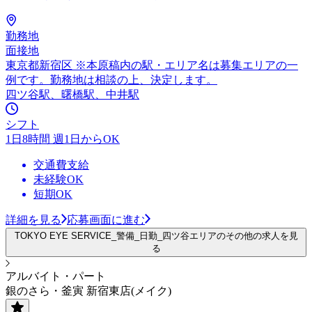
勤務地
面接地
東京都新宿区 ※本原稿内の駅・エリア名は募集エリアの一
例です。勤務地は相談の上、決定します。
四ツ谷駅、曙橋駅、中井駅
シフト
1日8時間 週1日からOK
交通費支給
未経験OK
短期OK
詳細を見る
応募画面に進む
TOKYO EYE SERVICE_警備_日勤_四ツ谷エリアのその他の求人を見
る
アルバイト・パート
銀のさら・釜寅 新宿東店(メイク)