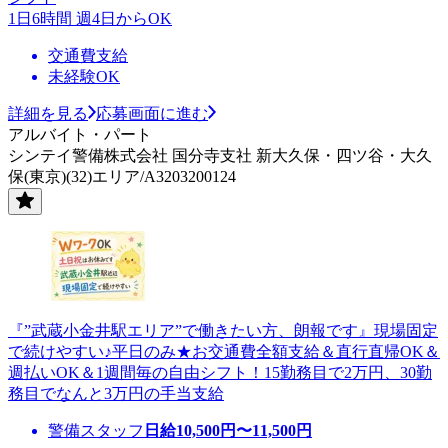
1日6時間 週4日からOK
交通費支給
未経験OK
詳細を見る
応募画面に進む
アルバイト・パート
シンテイ警備株式会社 国分寺支社 新大久保・四ツ谷・大久
保(東京)(32)エリア/A3203200124
『”武蔵小金井駅エリア”で働きたい方、朗報です』現場固定
で続けやすい♪平日のみ★お交通費全額支給＆直行直帰OK＆
週払いOK＆1週間毎の自由シフト！15勤務目で2万円、30勤
務目でなんと3万円の手当支給
警備スタッフ
日給
10,500
円〜
11,500
円