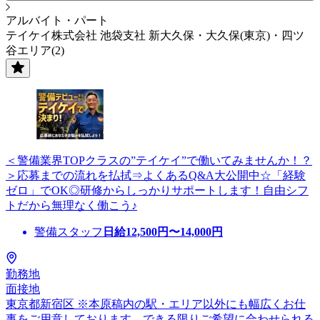
アルバイト・パート
テイケイ株式会社 池袋支社 新大久保・大久保(東京)・四ツ
谷エリア(2)
＜警備業界TOPクラスの”テイケイ”で働いてみませんか！？
＞応募までの流れを払拭⇒よくあるQ&A大公開中☆「経験
ゼロ」でOK◎研修からしっかりサポートします！自由シフ
トだから無理なく働こう♪
警備スタッフ
日給
12,500
円〜
14,000
円
勤務地
面接地
東京都新宿区 ※本原稿内の駅・エリア以外にも幅広くお仕
事をご用意しております。できる限りご希望に合わせられる