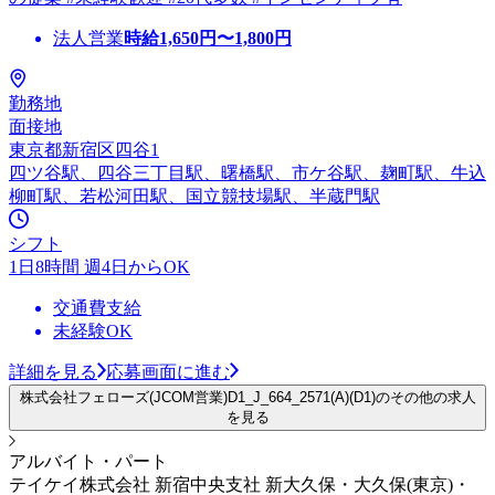
法人営業
時給
1,650
円〜
1,800
円
勤務地
面接地
東京都新宿区四谷1
四ツ谷駅、四谷三丁目駅、曙橋駅、市ケ谷駅、麹町駅、牛込
柳町駅、若松河田駅、国立競技場駅、半蔵門駅
シフト
1日8時間 週4日からOK
交通費支給
未経験OK
詳細を見る
応募画面に進む
株式会社フェローズ(JCOM営業)D1_J_664_2571(A)(D1)のその他の求人
を見る
アルバイト・パート
テイケイ株式会社 新宿中央支社 新大久保・大久保(東京)・