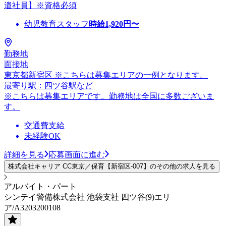
遣社員】※資格必須
幼児教育スタッフ
時給
1,920
円〜
勤務地
面接地
東京都新宿区 ※こちらは募集エリアの一例となります。
最寄り駅：四ツ谷駅など
※こちらは募集エリアです。勤務地は全国に多数ございま
す。
交通費支給
未経験OK
詳細を見る
応募画面に進む
株式会社キャリア CC東京／保育【新宿区-007】のその他の求人を見る
アルバイト・パート
シンテイ警備株式会社 池袋支社 四ツ谷(9)エリ
ア/A3203200108