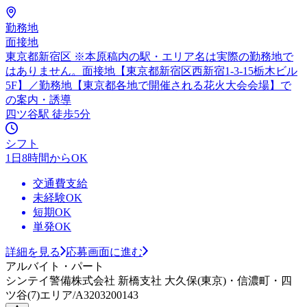
勤務地
面接地
東京都新宿区 ※本原稿内の駅・エリア名は実際の勤務地で
はありません。面接地【東京都新宿区西新宿1-3-15栃木ビル
5F】／勤務地【東京都各地で開催される花火大会会場】で
の案内・誘導
四ツ谷駅 徒歩5分
シフト
1日8時間からOK
交通費支給
未経験OK
短期OK
単発OK
詳細を見る
応募画面に進む
アルバイト・パート
シンテイ警備株式会社 新橋支社 大久保(東京)・信濃町・四
ツ谷(7)エリア/A3203200143