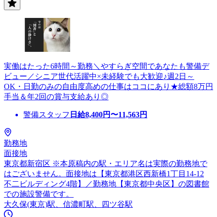
実働はたった6時間～勤務＼やすらぎ空間であなたも警備デ
ビュー／シニア世代活躍中×未経験でも大歓迎♪週2日～
OK・日勤のみの自由度高めの仕事はココにあり★総額8万円
手当＆年2回の賞与支給あり◎
警備スタッフ
日給
8,400
円〜
11,563
円
勤務地
面接地
東京都新宿区 ※本原稿内の駅・エリア名は実際の勤務地で
はございません。面接地は【東京都港区西新橋1丁目14-12
不二ビルディング4階】／勤務地【東京都中央区】の図書館
での施設警備です。
大久保(東京)駅、信濃町駅、四ツ谷駅