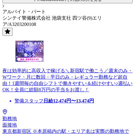
アルバイト・パート
シンテイ警備株式会社 池袋支社 四ツ谷(9)エリ
ア/A3203200108
夜は効率的に高収入で稼げる＼新宿駅で働こう／週末のみ・
Wワーク・月に数回・平日のみ・レギュラー勤務など超自
由！1週間毎の自由シフトで働きやすい＆続けやすい♪週払い
OK！全員に総額8万円の手当をお渡し！
警備スタッフ
日給
12,474
円〜
13,474
円
勤務地
面接地
東京都新宿区 ※本原稿内の駅・エリア名は実際の勤務地で