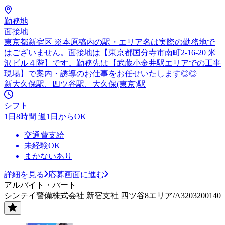
勤務地
面接地
東京都新宿区 ※本原稿内の駅・エリア名は実際の勤務地で
はございません。面接地は【東京都国分寺市南町2-16-20 米
沢ビル４階】です。勤務先は【武蔵小金井駅エリアでの工事
現場】で案内・誘導のお仕事をお任せいたします◎◎
新大久保駅、四ツ谷駅、大久保(東京)駅
シフト
1日8時間 週1日からOK
交通費支給
未経験OK
まかないあり
詳細を見る
応募画面に進む
アルバイト・パート
シンテイ警備株式会社 新宿支社 四ツ谷8エリア/A3203200140