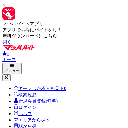
×
マッハバイトアプリ
アプリでお得にバイト探し！
無料ダウンロードはこちら
開く
0
キープ
メニュー
キープした求人を見る
0
検索履歴
新規会員登録(無料)
ログイン
ヘルプ
エリアから探す
駅から探す