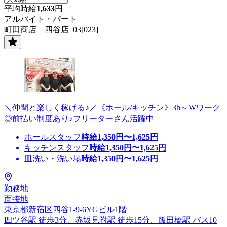
平均時給
1,633
円
アルバイト・パート
町田商店 四谷店_03[023]
＼仲間と楽しく稼げる♪／《ホール/キッチン》3h～Wワーク
◎前払い制度あり♪フリーターさん活躍中
ホールスタッフ
時給
1,350
円〜
1,625
円
キッチンスタッフ
時給
1,350
円〜
1,625
円
皿洗い・洗い場
時給
1,350
円〜
1,625
円
勤務地
面接地
東京都新宿区四谷1-9-6YGビル1階
四ツ谷駅 徒歩3分、赤坂見附駅 徒歩15分、飯田橋駅 バス10