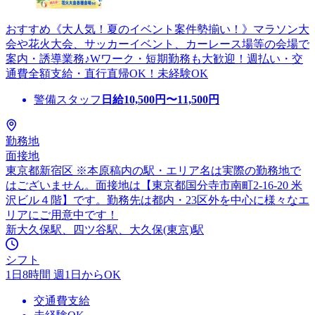
おすすめ《大人気！夏のイベント案件勢揃い！》マラソン大
会や花火大会、サッカーイベント、カーレース場等の会場で
案内・誘導業務♪Wワーク・短期勤務も大歓迎！週払い・交
通費全額支給・直行直帰OK！未経験OK
警備スタッフ
日給
10,500
円〜
11,500
円
勤務地
面接地
東京都新宿区 ※本原稿内の駅・エリア名は実際の勤務地で
はございません。面接地は【東京都国分寺市南町2-16-20 米
沢ビル４階】です。勤務先は都内・23区外を中心に様々なエ
リアにご用意中です！
新大久保駅、四ツ谷駅、大久保(東京)駅
シフト
1日8時間 週1日からOK
交通費支給