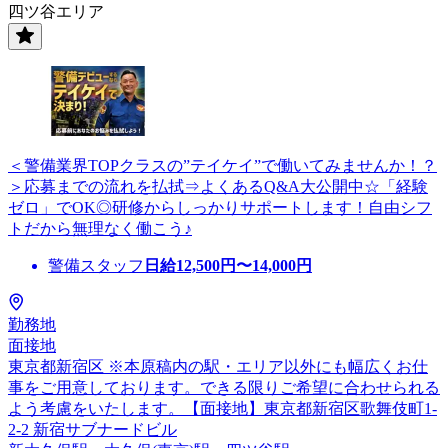
四ツ谷エリア
＜警備業界TOPクラスの”テイケイ”で働いてみませんか！？
＞応募までの流れを払拭⇒よくあるQ&A大公開中☆「経験
ゼロ」でOK◎研修からしっかりサポートします！自由シフ
トだから無理なく働こう♪
警備スタッフ
日給
12,500
円〜
14,000
円
勤務地
面接地
東京都新宿区 ※本原稿内の駅・エリア以外にも幅広くお仕
事をご用意しております。できる限りご希望に合わせられる
よう考慮をいたします。【面接地】東京都新宿区歌舞伎町1-
2-2 新宿サブナードビル