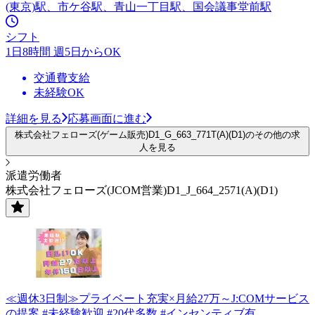
(東京)駅、市ケ谷駅、青山一丁目駅、国会議事堂前駅
シフト
1日8時間 週5日からOK
交通費支給
未経験OK
詳細を見る
応募画面に進む
株式会社フェローズ(ゲーム販売)D1_G_663_771T(A)(D1)のその他の求
人を見る
派遣労働者
株式会社フェローズ(JCOM営業)D1_J_664_2571(A)(D1)
≪週休3日制≫プライベート充実×月給27万～J:COMサービス
の提案 #未経験歓迎 #20代多数 #インセンティブ有