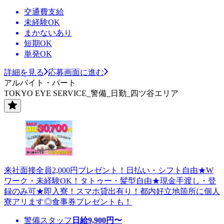
交通費支給
未経験OK
まかないあり
短期OK
単発OK
詳細を見る
応募画面に進む
アルバイト・パート
TOKYO EYE SERVICE_警備_日勤_四ツ谷エリア
来社面接全員2,000円プレゼント！日払い・シフト自由★W
ワーク・未経験OK！タトゥー・髪型自由★現金手渡し・登
録のみ可★即入寮！スマホ貸出有り！都内好立地箇所に個人
寮アリます◎食事券プレゼントも！
警備スタッフ
日給
9,900
円〜