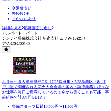
交通費支給
未経験OK
まかないあり
詳細を見る
応募画面に進む
アルバイト・パート
シンテイ警備株式会社 新宿支社 四ツ谷(16)エリ
ア/A3203200140
お弁当付き＆単発勤務OK《7/25隅田川・7/28葛飾区・8/1江
戸川区で開催される花火大会会場の案内・誘導業務》様々な
お仕事を毎日ご用意しているので今から働くことも可能！事
前研修で計3万円GETだ♪
警備スタッフ
日給
10,500
円〜
11,500
円