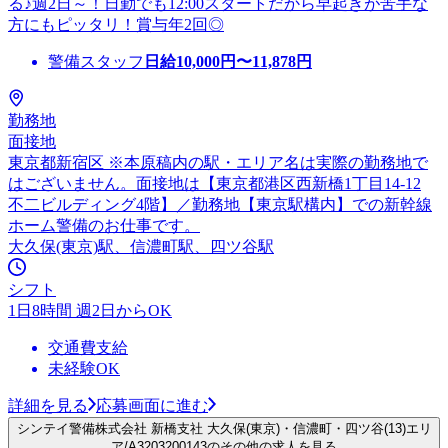
る♪週2日～！日勤でも12:00スタートだから早起きが苦手な
方にもピッタリ！賞与年2回◎
警備スタッフ
日給
10,000
円〜
11,878
円
勤務地
面接地
東京都新宿区 ※本原稿内の駅・エリア名は実際の勤務地で
はございません。面接地は【東京都港区西新橋1丁目14-12
不二ビルディング4階】／勤務地【東京駅構内】での新幹線
ホーム警備のお仕事です。
大久保(東京)駅、信濃町駅、四ツ谷駅
シフト
1日8時間 週2日からOK
交通費支給
未経験OK
詳細を見る
応募画面に進む
シンテイ警備株式会社 新橋支社 大久保(東京)・信濃町・四ツ谷(13)エリ
ア/A3203200143のその他の求人を見る