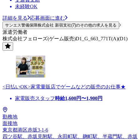
未経験OK
詳細を見る
応募画面に進む
サンエス警備保障株式会社 新宿支社(7)のその他の求人を見る
派遣労働者
株式会社フェローズ(ゲーム販売)D1_G_663_771T(A)(D1)
<日払いOK>家電量販店でゲームなどの販売のお仕事★
家電販売スタッフ
時給
1,600
円〜
1,900
円
勤務地
面接地
東京都港区赤坂3-1-6
四ツ谷駅、赤坂見附駅、永田町駅、麹町駅、半蔵門駅、赤坂