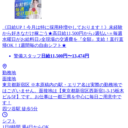
《日給UP！今月は特に採用枠増やしております！》未経験
から好きなだけ稼ごう★高日給11,500円から♪週払い＝毎週
水曜日がお給料日♪全現場の交通費を『全額』支給！直行直
帰OK！1週間毎の自由シフト★
警備スタッフ
日給
11,500
円〜
13,474
円
勤務地
面接地
東京都新宿区 ※本原稿内の駅・エリア名は実際の勤務地で
はございません。面接地は【東京都新宿区西新宿1-3-15栃木
ビル5F】です。お仕事は一都三県を中心に毎日ご用意中で
す！
四ツ谷駅 徒歩5分
シフト
1日8時間 週4日からOK