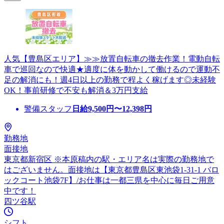
人気【豊島区エリア】≫≫放置自転車の撤去作業！電動自転
車で巡回なので快適★適度に体を動かして働けるので運動不
足の解消にも！週4日以上の勤務で程よく稼げます◎未経験
OK！事前研修で不安も解消＆3万円支給
警備スタッフ
日給
9,500
円〜
12,398
円
勤務地
面接地
東京都新宿区 ※本原稿内の駅・エリア名は実際の勤務地で
はございません。面接地は【東京都豊島区東池袋1-31-1 バロ
ックコート池袋7F】/お仕事は一都三県を中心に毎日ご用意
中です！
四ツ谷駅
シフト