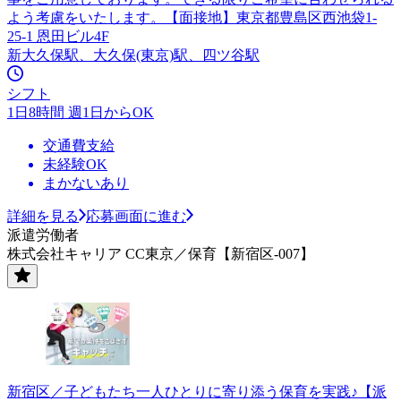
よう考慮をいたします。【面接地】東京都豊島区西池袋1-
25-1 恩田ビル4F
新大久保駅、大久保(東京)駅、四ツ谷駅
シフト
1日8時間 週1日からOK
交通費支給
未経験OK
まかないあり
詳細を見る
応募画面に進む
派遣労働者
株式会社キャリア CC東京／保育【新宿区-007】
新宿区／子どもたち一人ひとりに寄り添う保育を実践♪【派