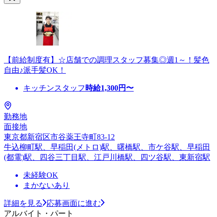
【前給制度有】☆店舗での調理スタッフ募集◎週1～！髪色
自由♪派手髪OK！
キッチンスタッフ
時給
1,300
円〜
勤務地
面接地
東京都新宿区市谷薬王寺町83-12
牛込柳町駅、早稲田(メトロ)駅、曙橋駅、市ケ谷駅、早稲田
(都電)駅、四谷三丁目駅、江戸川橋駅、四ツ谷駅、東新宿駅
未経験OK
まかないあり
詳細を見る
応募画面に進む
アルバイト・パート