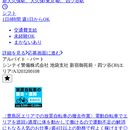
新大久保駅、大久保(東京)駅、四ツ谷駅
シフト
1日8時間 週1日からOK
交通費支給
未経験OK
まかないあり
詳細を見る
応募画面に進む
アルバイト・パート
シンテイ警備株式会社 池袋支社 新宿御苑前・四ツ谷(30)エ
リア/A3203200108
〈豊島区エリアでの放置自転車の撤去作業〉電動自転車でエ
リアを巡回♪適度に体を動かして働けるので運動不足の解消
にもなる人気のお仕事♪週4日以上の勤務で程よく稼げます◎