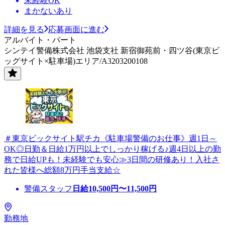
未経験OK
まかないあり
詳細を見る
応募画面に進む
アルバイト・パート
シンテイ警備株式会社 池袋支社 新宿御苑前・四ツ谷(東京ビ
ッグサイト×駐車場)エリア/A3203200108
＃東京ビックサイト駅チカ《駐車場警備のお仕事》週1日～
OK◎日勤＆日給1万円以上でしっかり稼げる♪週4日以上の勤
務で日給UPも！未経験でも安心≫3日間の研修あり！入社さ
れた皆様へ総額8万円手当支給☆
警備スタッフ
日給
10,500
円〜
11,500
円
勤務地