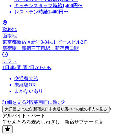
キッチンスタッフ
時給
1,400
円〜
レストラン
時給
1,400
円〜
勤務地
面接地
東京都新宿区新宿3-34-11 ピースビル2Ｆ
新宿駅、新宿三丁目駅、新宿西口駅
シフト
1日4時間 週2日からOK
交通費支給
未経験OK
まかないあり
詳細を見る
応募画面に進む
大戸屋ごはん処 新宿東口中央通り店のその他の求人を見る
アルバイト・パート
牛たんとろろ麦めしねぎし 新宿サブナード店