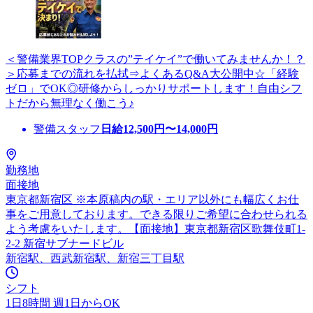
＜警備業界TOPクラスの”テイケイ”で働いてみませんか！？
＞応募までの流れを払拭⇒よくあるQ&A大公開中☆「経験
ゼロ」でOK◎研修からしっかりサポートします！自由シフ
トだから無理なく働こう♪
警備スタッフ
日給
12,500
円〜
14,000
円
勤務地
面接地
東京都新宿区 ※本原稿内の駅・エリア以外にも幅広くお仕
事をご用意しております。できる限りご希望に合わせられる
よう考慮をいたします。【面接地】東京都新宿区歌舞伎町1-
2-2 新宿サブナードビル
新宿駅、西武新宿駅、新宿三丁目駅
シフト
1日8時間 週1日からOK