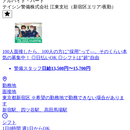
アルバイト・パート
テイシン警備株式会社 江東支社（新宿区エリア/夜勤）
100人面接したら、100人の方に"採用"って―。そのくらい本
気の募集中！ ◎日払いOK ◎シフトは”超"自由
警備スタッフ
日給
13,500
円〜
15,700
円
勤務地
面接地
東京都新宿区 ※希望の勤務地で勤務できない場合がありま
す
新宿駅、四ツ谷駅、高田馬場駅
シフト
1日8時間 週1日からOK