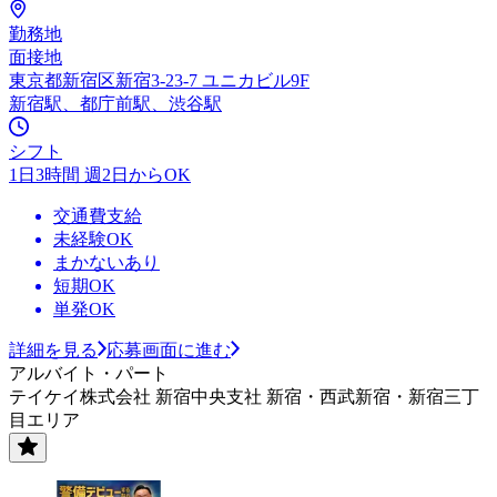
勤務地
面接地
東京都新宿区新宿3-23-7 ユニカビル9F
新宿駅、都庁前駅、渋谷駅
シフト
1日3時間 週2日からOK
交通費支給
未経験OK
まかないあり
短期OK
単発OK
詳細を見る
応募画面に進む
アルバイト・パート
テイケイ株式会社 新宿中央支社 新宿・西武新宿・新宿三丁
目エリア