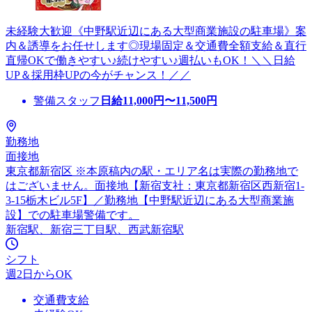
未経験大歓迎《中野駅近辺にある大型商業施設の駐車場》案
内＆誘導をお任せします◎現場固定＆交通費全額支給＆直行
直帰OKで働きやすい♪続けやすい♪週払いもOK！＼＼日給
UP＆採用枠UPの今がチャンス！／／
警備スタッフ
日給
11,000
円〜
11,500
円
勤務地
面接地
東京都新宿区 ※本原稿内の駅・エリア名は実際の勤務地で
はございません。面接地【新宿支社：東京都新宿区西新宿1-
3-15栃木ビル5F】／勤務地【中野駅近辺にある大型商業施
設】での駐車場警備です。
新宿駅、新宿三丁目駅、西武新宿駅
シフト
週2日からOK
交通費支給