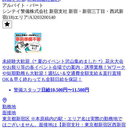
アルバイト・パート
シンテイ警備株式会社 新宿支社 新宿・新宿三丁目・西武新
宿(18)エリア/A3203200140
未経験大歓迎《* 夏のイベント沢山集めました *》花火大会
やお祭り等の各イベント会場での案内・誘導業務！Wワーク
や短期勤務も大歓迎！週払い＆交通費全額支給＆直行直帰
OK＆早く終わっても全額日給を保証！
警備スタッフ
日給
10,500
円〜
11,500
円
勤務地
面接地
東京都新宿区 ※本原稿内の駅・エリア名は実際の勤務地で
はございません。面接地は【新宿支社：東京都新宿区西新宿