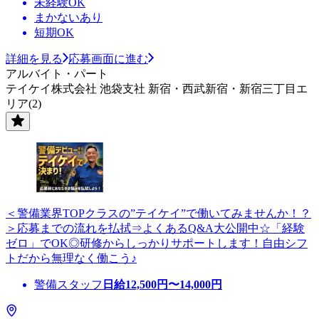
未経験OK
まかないあり
短期OK
詳細を見る
応募画面に進む
アルバイト・パート
テイケイ株式会社 池袋支社 新宿・西武新宿・新宿三丁目エ
リア(2)
＜警備業界TOPクラスの”テイケイ”で働いてみませんか！？
＞応募までの流れを払拭⇒よくあるQ&A大公開中☆「経験
ゼロ」でOK◎研修からしっかりサポートします！自由シフ
トだから無理なく働こう♪
警備スタッフ
日給
12,500
円〜
14,000
円