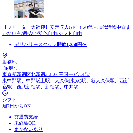
【フリーター大歓迎】安定収入GET！20代～30代活躍中☆ま
かない有/週払い/髪色自由/シフト自由
デリバリースタッフ
時給
1,350
円〜
勤務地
面接地
東京都新宿区北新宿2-3-27 三国一ビル1階
東中野駅、中野坂上駅、大久保(東京)駅、新大久保駅、西新
宿駅、西武新宿駅、新宿駅、中井駅
シフト
週2日からOK
交通費支給
未経験OK
まかないあり