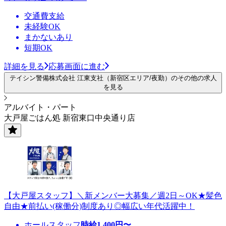
交通費支給
未経験OK
まかないあり
短期OK
詳細を見る
応募画面に進む
テイシン警備株式会社 江東支社（新宿区エリア/夜勤）のその他の求人
を見る
アルバイト・パート
大戸屋ごはん処 新宿東口中央通り店
【大戸屋スタッフ】＼新メンバー大募集／週2日～OK★髪色
自由★前払い(稼働分)制度あり◎幅広い年代活躍中！
ホールスタッフ
時給
1,400
円〜