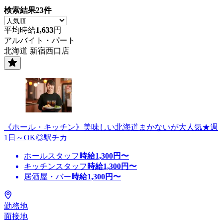
検索結果
23
件
平均時給
1,633
円
アルバイト・パート
北海道 新宿西口店
《ホール・キッチン》美味しい北海道まかないが大人気★週
1日～OK◎駅チカ
ホールスタッフ
時給
1,300
円〜
キッチンスタッフ
時給
1,300
円〜
居酒屋・バー
時給
1,300
円〜
勤務地
面接地