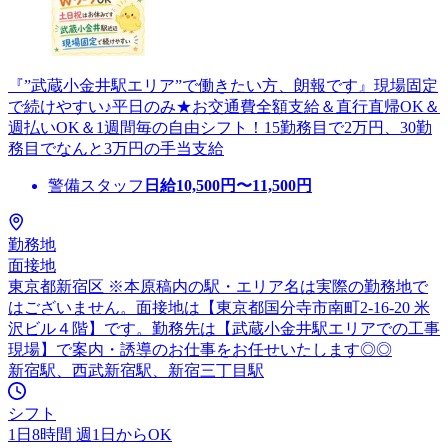
『”武蔵小金井駅エリア”で働きたい方、朗報です』現場固定
で続けやすい♪平日のみ★お交通費全額支給＆直行直帰OK＆
週払いOK＆1週間毎の自由シフト！15勤務目で2万円、30勤
務目でなんと3万円の手当支給
警備スタッフ
日給
10,500
円〜
11,500
円
勤務地
面接地
東京都新宿区 ※本原稿内の駅・エリア名は実際の勤務地で
はございません。面接地は【東京都国分寺市南町2-16-20 米
沢ビル４階】です。勤務先は【武蔵小金井駅エリアでの工事
現場】で案内・誘導のお仕事をお任せいたします◎◎
新宿駅、西武新宿駅、新宿三丁目駅
シフト
1日8時間 週1日からOK