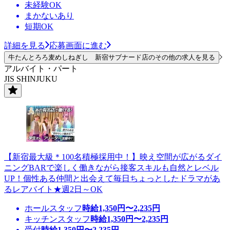
未経験OK
まかないあり
短期OK
詳細を見る
応募画面に進む
牛たんとろろ麦めしねぎし 新宿サブナード店のその他の求人を見る
アルバイト・パート
JIS SHINJUKU
【新宿最大級＊100名積極採用中！】映え空間が広がるダイ
ニングBARで楽しく働きながら接客スキルも自然とレベル
UP！個性ある仲間と出会えて毎日ちょっとしたドラマがあ
るレアバイト★週2日～OK
ホールスタッフ
時給
1,350
円〜
2,235
円
キッチンスタッフ
時給
1,350
円〜
2,235
円
受付
時給
1,350
円〜
2,235
円