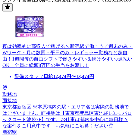
夜は効率的に高収入で稼げる＼新宿駅で働こう／週末のみ・
Wワーク・月に数回・平日のみ・レギュラー勤務など超自
由！1週間毎の自由シフトで働きやすい＆続けやすい♪週払い
OK！全員に総額8万円の手当をお渡し！
警備スタッフ
日給
12,474
円〜
13,474
円
勤務地
面接地
東京都新宿区 ※本原稿内の駅・エリア名は実際の勤務地で
はございません。面接地は【東京都豊島区東池袋1-31-1 バロ
ックコート池袋7F】です。お仕事は都内を中心に毎日様々
な案件をご用意中です！お気軽にご応募ください◎
新宿駅