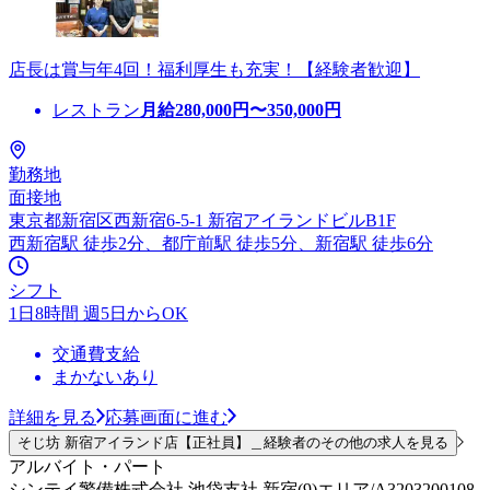
店長は賞与年4回！福利厚生も充実！【経験者歓迎】
レストラン
月給
280,000
円〜
350,000
円
勤務地
面接地
東京都新宿区西新宿6-5-1 新宿アイランドビルB1F
西新宿駅 徒歩2分、都庁前駅 徒歩5分、新宿駅 徒歩6分
シフト
1日8時間 週5日からOK
交通費支給
まかないあり
詳細を見る
応募画面に進む
そじ坊 新宿アイランド店【正社員】＿経験者のその他の求人を見る
アルバイト・パート
シンテイ警備株式会社 池袋支社 新宿(9)エリア/A3203200108