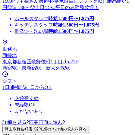
1600円♪主婦さん活躍中/髪色自由◎シフト柔軟◎絶品賄い1
円◎週1/3h～◎土日のみ/平日のみ勤務歓迎！
ホールスタッフ
時給
1,500
円〜
1,875
円
キッチンスタッフ
時給
1,500
円〜
1,875
円
皿洗い・洗い場
時給
1,500
円〜
1,875
円
勤務地
面接地
東京都新宿区歌舞伎町1丁目-15-21F
新宿駅、東新宿駅、新大久保駅
シフト
1日3時間 週1日からOK
交通費支給
未経験OK
まかないあり
詳細を見る
応募画面に進む
豚山歌舞伎町店_02[419]のその他の求人を見る