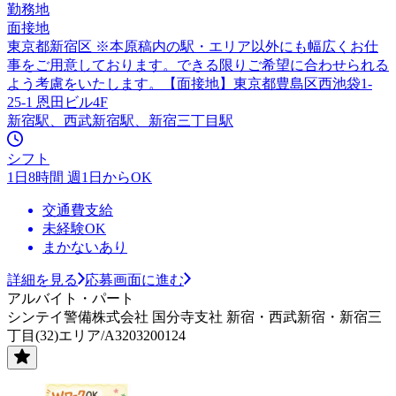
勤務地
面接地
東京都新宿区 ※本原稿内の駅・エリア以外にも幅広くお仕
事をご用意しております。できる限りご希望に合わせられる
よう考慮をいたします。【面接地】東京都豊島区西池袋1-
25-1 恩田ビル4F
新宿駅、西武新宿駅、新宿三丁目駅
シフト
1日8時間 週1日からOK
交通費支給
未経験OK
まかないあり
詳細を見る
応募画面に進む
アルバイト・パート
シンテイ警備株式会社 国分寺支社 新宿・西武新宿・新宿三
丁目(32)エリア/A3203200124