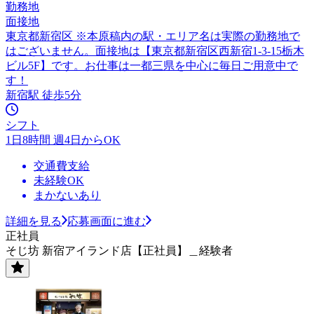
勤務地
面接地
東京都新宿区 ※本原稿内の駅・エリア名は実際の勤務地で
はございません。面接地は【東京都新宿区西新宿1-3-15栃木
ビル5F】です。お仕事は一都三県を中心に毎日ご用意中で
す！
新宿駅 徒歩5分
シフト
1日8時間 週4日からOK
交通費支給
未経験OK
まかないあり
詳細を見る
応募画面に進む
正社員
そじ坊 新宿アイランド店【正社員】＿経験者