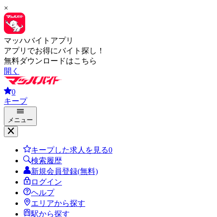
×
マッハバイトアプリ
アプリでお得にバイト探し！
無料ダウンロードはこちら
開く
0
キープ
メニュー
キープした求人を見る
0
検索履歴
新規会員登録(無料)
ログイン
ヘルプ
エリアから探す
駅から探す