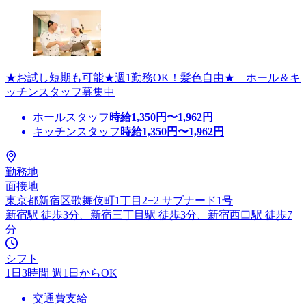
★お試し短期も可能★週1勤務OK！髪色自由★ ホール＆キ
ッチンスタッフ募集中
ホールスタッフ
時給
1,350
円〜
1,962
円
キッチンスタッフ
時給
1,350
円〜
1,962
円
勤務地
面接地
東京都新宿区歌舞伎町1丁目2−2 サブナード1号
新宿駅 徒歩3分、新宿三丁目駅 徒歩3分、新宿西口駅 徒歩7
分
シフト
1日3時間 週1日からOK
交通費支給