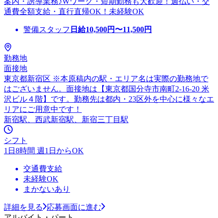
案内・誘導業務♪Wワーク・短期勤務も大歓迎！週払い・交
通費全額支給・直行直帰OK！未経験OK
警備スタッフ
日給
10,500
円〜
11,500
円
勤務地
面接地
東京都新宿区 ※本原稿内の駅・エリア名は実際の勤務地で
はございません。面接地は【東京都国分寺市南町2-16-20 米
沢ビル４階】です。勤務先は都内・23区外を中心に様々なエ
リアにご用意中です！
新宿駅、西武新宿駅、新宿三丁目駅
シフト
1日8時間 週1日からOK
交通費支給
未経験OK
まかないあり
詳細を見る
応募画面に進む
アルバイト・パート