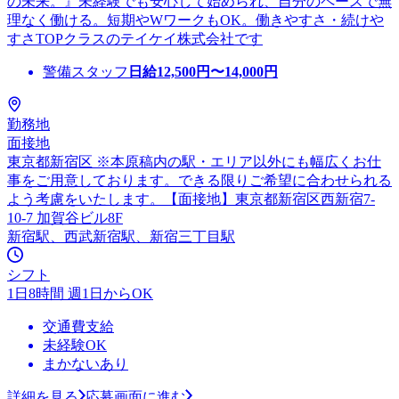
の未来。』未経験でも安心して始められ、自分のペースで無
理なく働ける。短期やWワークもOK。働きやすさ・続けや
すさTOPクラスのテイケイ株式会社です
警備スタッフ
日給
12,500
円〜
14,000
円
勤務地
面接地
東京都新宿区 ※本原稿内の駅・エリア以外にも幅広くお仕
事をご用意しております。できる限りご希望に合わせられる
よう考慮をいたします。【面接地】東京都新宿区西新宿7-
10-7 加賀谷ビル8F
新宿駅、西武新宿駅、新宿三丁目駅
シフト
1日8時間 週1日からOK
交通費支給
未経験OK
まかないあり
詳細を見る
応募画面に進む