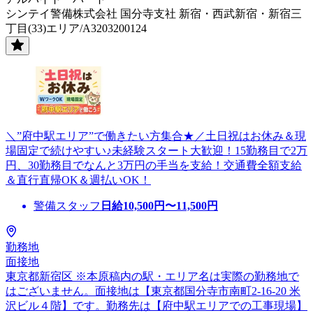
シンテイ警備株式会社 国分寺支社 新宿・西武新宿・新宿三
丁目(33)エリア/A3203200124
＼”府中駅エリア”で働きたい方集合★／土日祝はお休み＆現
場固定で続けやすい♪未経験スタート大歓迎！15勤務目で2万
円、30勤務目でなんと3万円の手当を支給！交通費全額支給
＆直行直帰OK＆週払いOK！
警備スタッフ
日給
10,500
円〜
11,500
円
勤務地
面接地
東京都新宿区 ※本原稿内の駅・エリア名は実際の勤務地で
はございません。面接地は【東京都国分寺市南町2-16-20 米
沢ビル４階】です。勤務先は【府中駅エリアでの工事現場】