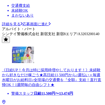
交通費支給
未経験OK
まかないあり
詳細を見る
応募画面に進む
アルバイト・パート
シンテイ警備株式会社 新宿支社 新宿8エリア/A3203200140
《日給UP！今月は特に採用枠増やしております！》未経験
から好きなだけ稼ごう★高日給11,500円から♪週払い＝毎週
水曜日がお給料日♪全現場の交通費を『全額』支給！直行直
帰OK！1週間毎の自由シフト★
警備スタッフ
日給
11,500
円〜
13,474
円