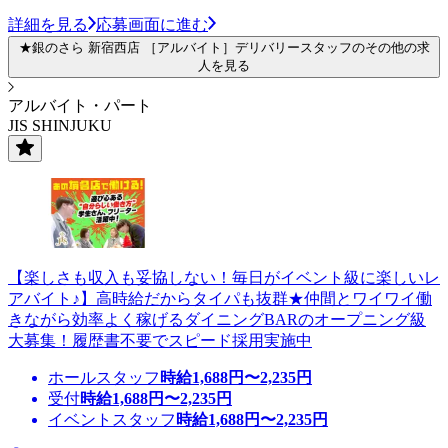
詳細を見る
応募画面に進む
★銀のさら 新宿西店 ［アルバイト］デリバリースタッフのその他の求
人を見る
アルバイト・パート
JIS SHINJUKU
【楽しさも収入も妥協しない！毎日がイベント級に楽しいレ
アバイト♪】高時給だからタイパも抜群★仲間とワイワイ働
きながら効率よく稼げるダイニングBARのオープニング級
大募集！履歴書不要でスピード採用実施中
ホールスタッフ
時給
1,688
円〜
2,235
円
受付
時給
1,688
円〜
2,235
円
イベントスタッフ
時給
1,688
円〜
2,235
円