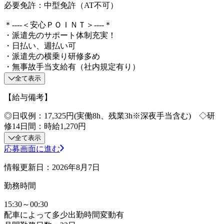
必要免許：中型免許（AT不可）
＊----＜安心ＰＯＩＮＴ＞----＊
・派遣先のサポート体制充実！
・日払い、週払い可
・派遣先の横乗り研修多め
・無事故手当支給有（社内規定有り）
全て表示
【給与備考】
◎日収例：17,325円(実働8h、残業3h※深夜手当含む) ◇研
修14日間：時給1,270円
全て表示
応募画面に進む
情報更新日：2026年8月7日
勤務時間
15:30～00:30
配車によって多少出勤時間変動有