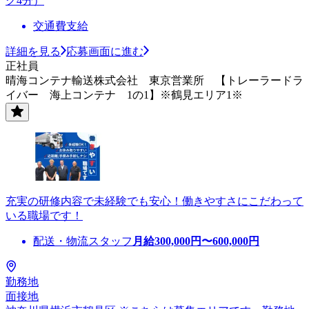
ク4分）
交通費支給
詳細を見る
応募画面に進む
正社員
晴海コンテナ輸送株式会社 東京営業所 【トレーラードラ
イバー 海上コンテナ 1の1】※鶴見エリア1※
充実の研修内容で未経験でも安心！働きやすさにこだわって
いる職場です！
配送・物流スタッフ
月給
300,000
円〜
600,000
円
勤務地
面接地