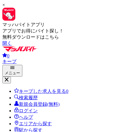
×
マッハバイトアプリ
アプリでお得にバイト探し！
無料ダウンロードはこちら
開く
0
キープ
メニュー
キープした求人を見る
0
検索履歴
新規会員登録(無料)
ログイン
ヘルプ
エリアから探す
駅から探す