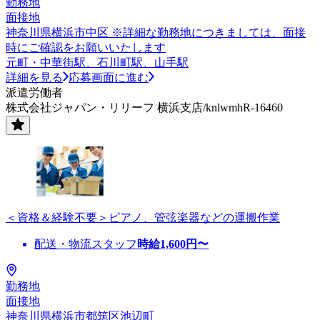
勤務地
面接地
神奈川県横浜市中区 ※詳細な勤務地につきましては、面接
時にご確認をお願いいたします
元町・中華街駅、石川町駅、山手駅
詳細を見る
応募画面に進む
派遣労働者
株式会社ジャパン・リリーフ 横浜支店/knlwmhR-16460
＜資格＆経験不要＞ピアノ、管弦楽器などの運搬作業
配送・物流スタッフ
時給
1,600
円〜
勤務地
面接地
神奈川県横浜市都筑区池辺町