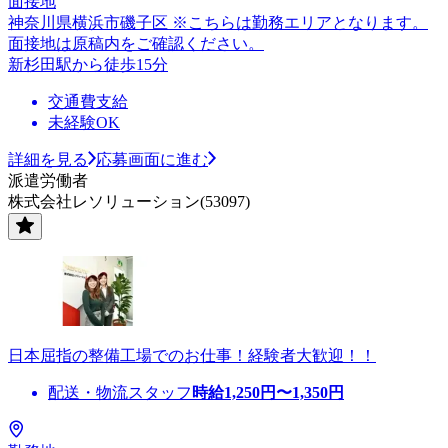
面接地
神奈川県横浜市磯子区 ※こちらは勤務エリアとなります。
面接地は原稿内をご確認ください。
新杉田駅から徒歩15分
交通費支給
未経験OK
詳細を見る
応募画面に進む
派遣労働者
株式会社レソリューション(53097)
日本屈指の整備工場でのお仕事！経験者大歓迎！！
配送・物流スタッフ
時給
1,250
円〜
1,350
円