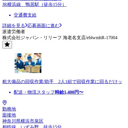
JR横浜線 鴨居駅（徒歩15分）
交通費支給
詳細を見る
応募画面に進む
派遣労働者
株式会社ジャパン・リリーフ 海老名支店/eblwmhR-17004
粗大備品の回収作業/助手 2人1組で回収作業に回るだけッ
配送・物流スタッフ
時給
1,400
円〜
勤務地
面接地
神奈川県横浜市泉区
相鉄線 いずみ野 徒歩15分