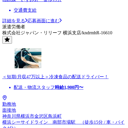
交通費支給
詳細を見る
応募画面に進む
派遣労働者
株式会社ジャパン・リリーフ 横浜支店/kndrmhR-16610
＜短期/月収47万以上＞冷凍食品の配送ドライバー！
配送・物流スタッフ
時給
1,900
円〜
勤務地
面接地
神奈川県横浜市金沢区鳥浜町
横浜シーサイドライン 南部市場駅 （徒歩15分 / 車・バイ