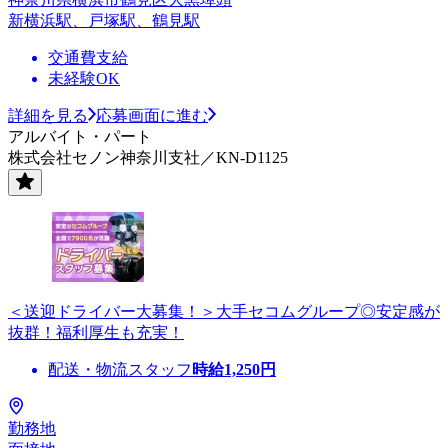
新横浜駅、戸塚駅、鶴見駅
交通費支給
未経験OK
詳細を見る
応募画面に進む
アルバイト・パート
株式会社セノン神奈川支社／KN-D1125
＜送迎ドライバー大募集！＞大手セコムグループ◎安定感が
抜群！福利厚生も充実！
配送・物流スタッフ
時給
1,250
円
勤務地