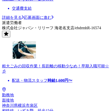
交通費支給
詳細を見る
応募画面に進む
派遣労働者
株式会社ジャパン・リリーフ 海老名支店/ebdrmhR-16574
粗大ごみの回収作業！長距離の移動少なめ！早期入職可能☆
彡
配送・物流スタッフ
時給
1,600
円〜
勤務地
面接地
神奈川県横浜市泉区
相鉄線 いずみ野 徒歩15分