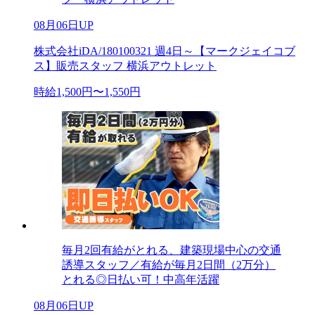
08月06日UP
株式会社iDA/180100321 週4日～【マークジェイコブ
ス】販売スタッフ 横浜アウトレット
時給1,500円〜1,550円
毎月2回有給がとれる、建築現場中心の交通
誘導スタッフ／有給が毎月2日間（2万分）
とれる◎日払い可！中高年活躍
08月06日UP