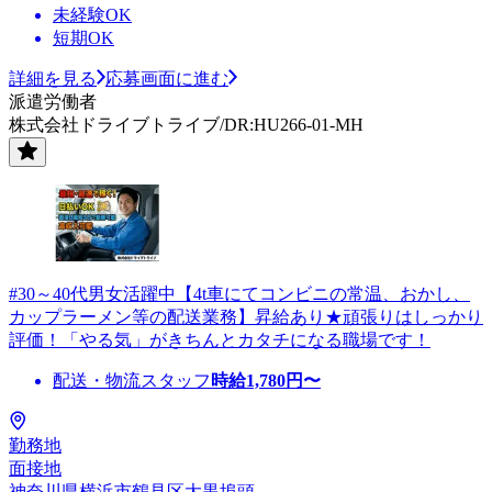
未経験OK
短期OK
詳細を見る
応募画面に進む
派遣労働者
株式会社ドライブトライブ/DR:HU266-01-MH
#30～40代男女活躍中【4t車にてコンビニの常温、おかし、
カップラーメン等の配送業務】昇給あり★頑張りはしっかり
評価！「やる気」がきちんとカタチになる職場です！
配送・物流スタッフ
時給
1,780
円〜
勤務地
面接地
神奈川県横浜市鶴見区大黒埠頭