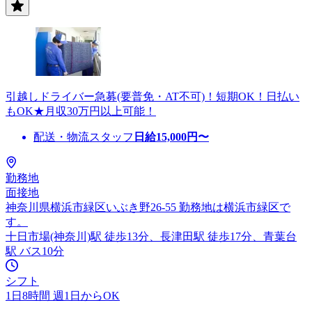
引越しドライバー急募(要普免・AT不可)！短期OK！日払い
もOK★月収30万円以上可能！
配送・物流スタッフ
日給
15,000
円〜
勤務地
面接地
神奈川県横浜市緑区いぶき野26-55 勤務地は横浜市緑区で
す。
十日市場(神奈川)駅 徒歩13分、長津田駅 徒歩17分、青葉台
駅 バス10分
シフト
1日8時間 週1日からOK