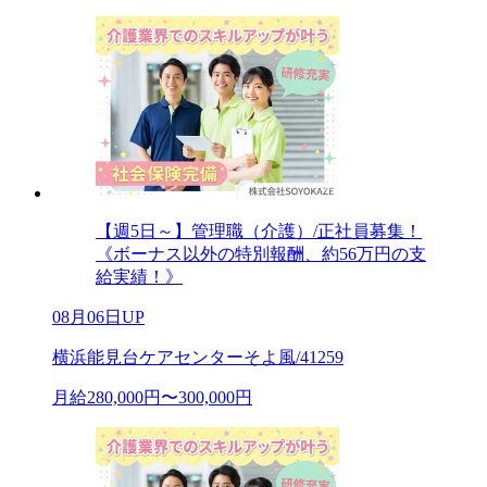
【週5日～】管理職（介護）/正社員募集！
《ボーナス以外の特別報酬、約56万円の支
給実績！》
08月06日UP
横浜能見台ケアセンターそよ風/41259
月給280,000円〜300,000円