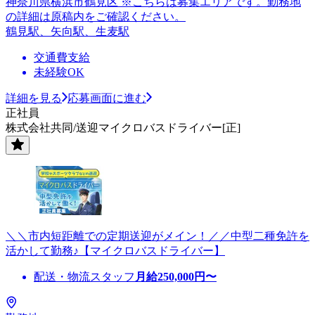
神奈川県横浜市鶴見区 ※こちらは募集エリアです。勤務地
の詳細は原稿内をご確認ください。
鶴見駅、矢向駅、生麦駅
交通費支給
未経験OK
詳細を見る
応募画面に進む
正社員
株式会社共同/送迎マイクロバスドライバー[正]
＼＼市内短距離での定期送迎がメイン！／／中型二種免許を
活かして勤務♪【マイクロバスドライバー】
配送・物流スタッフ
月給
250,000
円〜