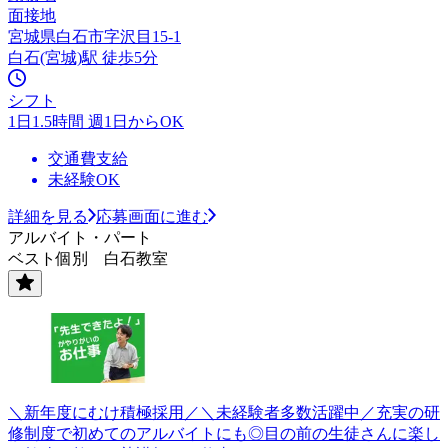
面接地
宮城県白石市字沢目15-1
白石(宮城)駅 徒歩5分
シフト
1日1.5時間 週1日からOK
交通費支給
未経験OK
詳細を見る
応募画面に進む
アルバイト・パート
ベスト個別 白石教室
＼新年度にむけ積極採用／＼未経験者多数活躍中／充実の研
修制度で初めてのアルバイトにも◎目の前の生徒さんに楽し