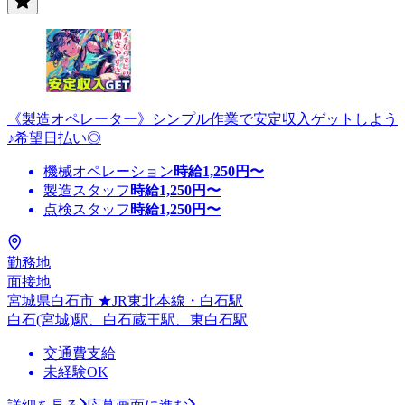
《製造オペレーター》シンプル作業で安定収入ゲットしよう
♪希望日払い◎
機械オペレーション
時給
1,250
円〜
製造スタッフ
時給
1,250
円〜
点検スタッフ
時給
1,250
円〜
勤務地
面接地
宮城県白石市 ★JR東北本線・白石駅
白石(宮城)駅、白石蔵王駅、東白石駅
交通費支給
未経験OK