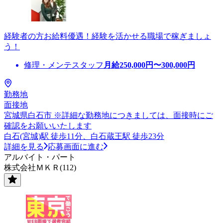
経験者の方お給料優遇！経験を活かせる職場で稼ぎましょ
う！
修理・メンテスタッフ
月給
250,000
円〜
300,000
円
勤務地
面接地
宮城県白石市 ※詳細な勤務地につきましては、面接時にご
確認をお願いいたします
白石(宮城)駅 徒歩11分、白石蔵王駅 徒歩23分
詳細を見る
応募画面に進む
アルバイト・パート
株式会社ＭＫＲ(112)