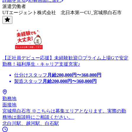
詳細を見る
応募画面に進む
派遣労働者
UTエージェント株式会社 北日本第一CU_宮城県白石市
【正社員デビュー応援】未経験歓迎◎プライム上場Gで安定
勤務！福利厚生・キャリア支援充実♪
仕分けスタッフ
月給
200,000
円〜
360,000
円
製造スタッフ
月給
200,000
円〜
360,000
円
勤務地
面接地
宮城県白石市 ※こちらは募集エリアとなります。実際の勤
務地は面談時にご相談ください。
北白川駅、越河駅、白石駅