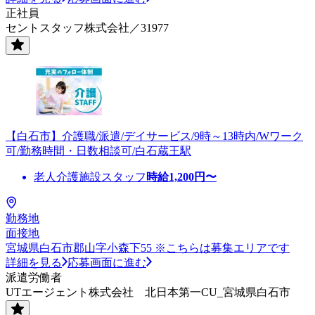
正社員
セントスタッフ株式会社／31977
【白石市】介護職/派遣/デイサービス/9時～13時内/Wワーク
可/勤務時間・日数相談可/白石蔵王駅
老人介護施設スタッフ
時給
1,200
円〜
勤務地
面接地
宮城県白石市郡山字小森下55 ※こちらは募集エリアです
詳細を見る
応募画面に進む
派遣労働者
UTエージェント株式会社 北日本第一CU_宮城県白石市