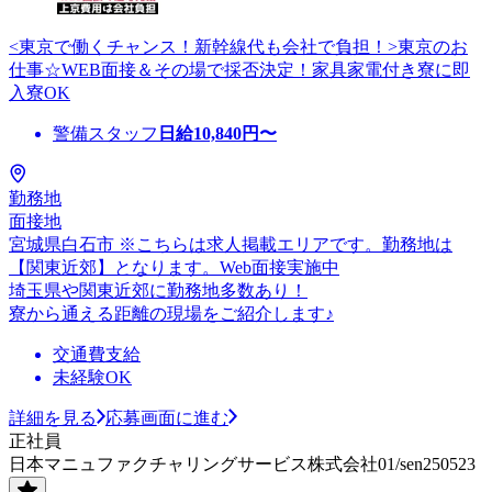
<東京で働くチャンス！新幹線代も会社で負担！>東京のお
仕事☆WEB面接＆その場で採否決定！家具家電付き寮に即
入寮OK
警備スタッフ
日給
10,840
円〜
勤務地
面接地
宮城県白石市 ※こちらは求人掲載エリアです。勤務地は
【関東近郊】となります。Web面接実施中
埼玉県や関東近郊に勤務地多数あり！
寮から通える距離の現場をご紹介します♪
交通費支給
未経験OK
詳細を見る
応募画面に進む
正社員
日本マニュファクチャリングサービス株式会社01/sen250523