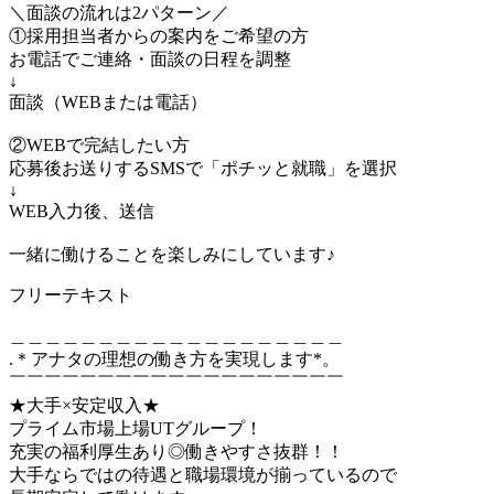
＼面談の流れは2パターン／
①採用担当者からの案内をご希望の方
お電話でご連絡・面談の日程を調整
↓
面談（WEBまたは電話）
②WEBで完結したい方
応募後お送りするSMSで「ポチッと就職」を選択
↓
WEB入力後、送信
一緒に働けることを楽しみにしています♪
フリーテキスト
＿＿＿＿＿＿＿＿＿＿＿＿＿＿＿＿＿＿＿
.＊アナタの理想の働き方を実現します*。
￣￣￣￣￣￣￣￣￣￣￣￣￣￣￣￣￣￣￣
★大手×安定収入★
プライム市場上場UTグループ！
充実の福利厚生あり◎働きやすさ抜群！！
大手ならではの待遇と職場環境が揃っているので