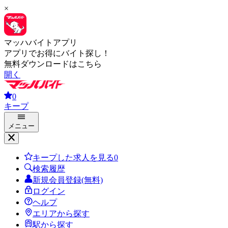
×
マッハバイトアプリ
アプリでお得にバイト探し！
無料ダウンロードはこちら
開く
0
キープ
メニュー
キープした求人を見る
0
検索履歴
新規会員登録(無料)
ログイン
ヘルプ
エリアから探す
駅から探す