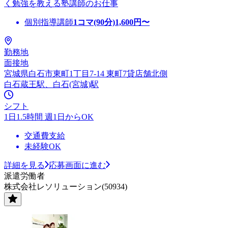
く勉強を教える塾講師のお仕事
個別指導講師
1コマ(90分)
1,600
円〜
勤務地
面接地
宮城県白石市東町1丁目7-14 東町7貸店舗北側
白石蔵王駅、白石(宮城)駅
シフト
1日1.5時間 週1日からOK
交通費支給
未経験OK
詳細を見る
応募画面に進む
派遣労働者
株式会社レソリューション(50934)