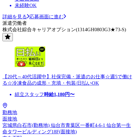
未経験OK
詳細を見る
応募画面に進む
派遣労働者
株式会社綜合キャリアオプション(1314GH0803G3★73-S)
【20代～40代活躍中】社保完備・派遣のお仕事☆週5で働け
る☆冷凍食品の成形・充填・包装/日払いOK
組立スタッフ
時給
1,180
円〜
勤務地
面接地
宮城県白石市(勤務地) 仙台市青葉区一番町4-6-1 仙台第一生
命タワービルディング18F(面接地)