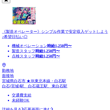
《製造オペレーター》シンプル作業で安定収入ゲットしよう
♪希望日払い◎
機械オペレーション
時給
1,250
円〜
製造スタッフ
時給
1,250
円〜
点検スタッフ
時給
1,250
円〜
勤務地
面接地
宮城県白石市 ★JR東北本線・白石駅
白石(宮城)駅、白石蔵王駅、東白石駅
交通費支給
未経験OK
詳細を見る
応募画面に進む