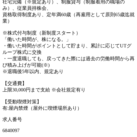
社宅完備（※規定あり）、制服貸与（制服着用の職場の
み）、従業員持株会、
資格取得制度あり、定年満60歳（再雇用として原則65歳迄就
業）
※株式付与制度（新制度スタート）
「働いた時間が、株になる。」
・働いた時間がポイントとして貯まり、累計に応じてUTグ
ループ株式に交換
・一度退職しても、戻ってきた際には過去の労働時間から再
び積み上げが可能(※)
※退職後5年以内、規定あり
【交通費】
上限30,000円まで支給 ※会社規定有り
【受動喫煙対策】
有:屋内禁煙（屋外に喫煙場所あり）
求人番号
6840097