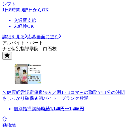
シフト
1日8時間 週5日からOK
交通費支給
未経験OK
詳細を見る
応募画面に進む
アルバイト・パート
ナビ個別指導学院 白石校
＼健康経営認定優良法人／週1・1コマ～の勤務で自分の時間
もしっかり確保★初バイト・ブランク歓迎
個別指導講師
時給
1,140
円〜
1,466
円
勤務地