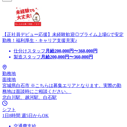
【正社員デビュー応援】未経験歓迎◎プライム上場Gで安定
勤務！福利厚生・キャリア支援充実♪
仕分けスタッフ
月給
200,000
円〜
360,000
円
製造スタッフ
月給
200,000
円〜
360,000
円
勤務地
面接地
宮城県白石市 ※こちらは募集エリアとなります。実際の勤
務地は面談時にご相談ください。
北白川駅、越河駅、白石駅
シフト
1日8時間 週5日からOK
交通費支給