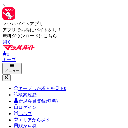
×
マッハバイトアプリ
アプリでお得にバイト探し！
無料ダウンロードはこちら
開く
0
キープ
メニュー
キープした求人を見る
0
検索履歴
新規会員登録(無料)
ログイン
ヘルプ
エリアから探す
駅から探す