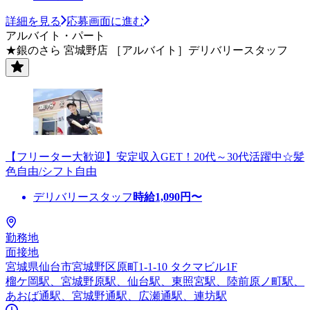
詳細を見る
応募画面に進む
アルバイト・パート
★銀のさら 宮城野店 ［アルバイト］デリバリースタッフ
【フリーター大歓迎】安定収入GET！20代～30代活躍中☆髪
色自由/シフト自由
デリバリースタッフ
時給
1,090
円〜
勤務地
面接地
宮城県仙台市宮城野区原町1-1-10 タクマビル1F
榴ケ岡駅、宮城野原駅、仙台駅、東照宮駅、陸前原ノ町駅、
あおば通駅、宮城野通駅、広瀬通駅、連坊駅