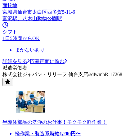
面接地
宮城県仙台市太白区西多賀5-11-6
富沢駅、八木山動物公園駅
シフト
1日5時間からOK
まかないあり
詳細を見る
応募画面に進む
派遣労働者
株式会社ジャパン・リリーフ 仙台支店/sdlwmhR-17268
半導体部品の洗浄のお仕事！モクモク軽作業！
軽作業・製造系
時給
1,200
円〜