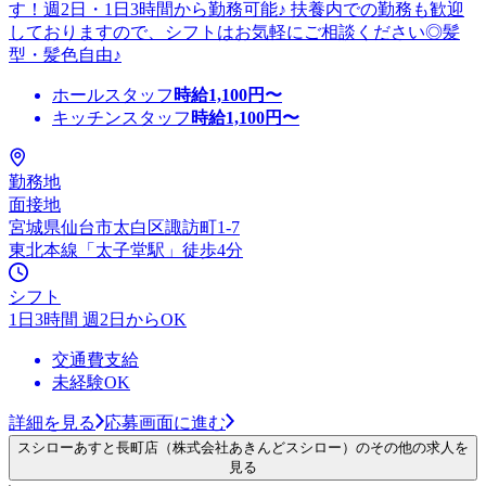
す！週2日・1日3時間から勤務可能♪ 扶養内での勤務も歓迎
しておりますので、シフトはお気軽にご相談ください◎髪
型・髪色自由♪
ホールスタッフ
時給
1,100
円〜
キッチンスタッフ
時給
1,100
円〜
勤務地
面接地
宮城県仙台市太白区諏訪町1-7
東北本線「太子堂駅」徒歩4分
シフト
1日3時間 週2日からOK
交通費支給
未経験OK
詳細を見る
応募画面に進む
スシローあすと長町店（株式会社あきんどスシロー）のその他の求人を
見る