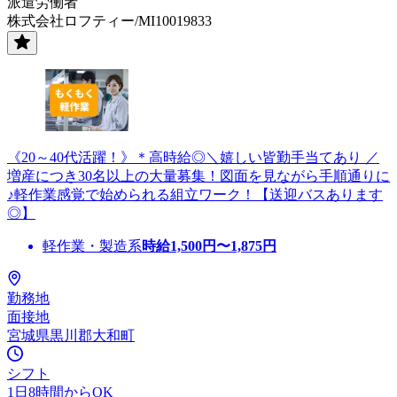
派遣労働者
株式会社ロフティー/MI10019833
《20～40代活躍！》＊高時給◎＼嬉しい皆勤手当てあり ／
増産につき30名以上の大量募集！図面を見ながら手順通りに
♪軽作業感覚で始められる組立ワーク！【送迎バスあります
◎】
軽作業・製造系
時給
1,500
円〜
1,875
円
勤務地
面接地
宮城県黒川郡大和町
シフト
1日8時間からOK