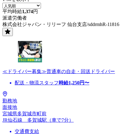
平均時給
1,374
円
派遣労働者
株式会社ジャパン・リリーフ 仙台支店/sddrmhR-11816
≪ドライバー募集≫普通車の自走・回送ドライバー
配送・物流スタッフ
時給
1,250
円〜
勤務地
面接地
宮城県多賀城市町前
JR仙石線 多賀城駅（車で7分）
交通費支給