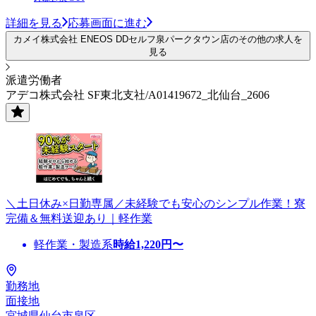
詳細を見る
応募画面に進む
カメイ株式会社 ENEOS DDセルフ泉パークタウン店のその他の求人を
見る
派遣労働者
アデコ株式会社 SF東北支社/A01419672_北仙台_2606
＼土日休み×日勤専属／未経験でも安心のシンプル作業！寮
完備＆無料送迎あり｜軽作業
軽作業・製造系
時給
1,220
円〜
勤務地
面接地
宮城県仙台市泉区