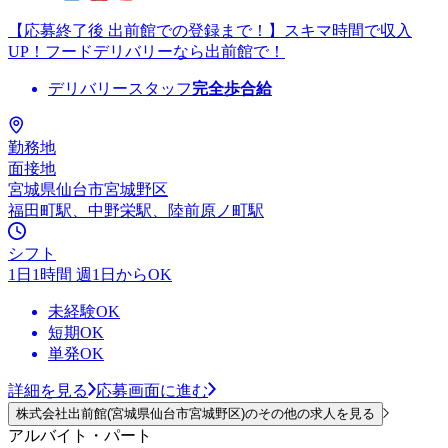
【応募終了後 出前館での登録まで！】スキマ時間で収入
UP！フードデリバリーなら出前館で！
デリバリースタッフ
完全歩合給
勤務地
面接地
宮城県仙台市宮城野区
福田町駅、中野栄駅、陸前原ノ町駅
シフト
1日1時間 週1日からOK
未経験OK
短期OK
単発OK
詳細を見る
応募画面に進む
株式会社出前館(宮城県仙台市宮城野区)のその他の求人を見る
アルバイト・パート