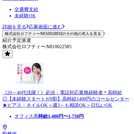
交通費支給
未経験OK
詳細を見る
応募画面に進む
株式会社ロフティー/MI10019833のその他の求人を見る
紹介予定派遣
株式会社ロフティー/MI10022585
《20～40代活躍！》必須：電話対応業務経験者＊高時給
◎【未経験スタートが9割】高時給1400円のコールセンター
★ピアス・ネイルOK＜週3～も相談OK＞日払いOK
オフィス系
時給
1,400
円〜
1,750
円
勤務地