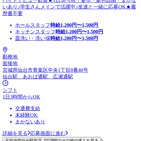
バイトデビュー歓迎★1日3h~OK！髪型・髪色自由＊まかな
いあり♪学生さんメインで活躍中♪友達と一緒に応募OK★履
歴書不要
ホールスタッフ
時給
1,200
円〜
1,500
円
キッチンスタッフ
時給
1,200
円〜
1,500
円
皿洗い・洗い場
時給
1,200
円〜
1,500
円
勤務地
面接地
宮城県仙台市青葉区中央1丁目8番40号
仙台駅、あおば通駅、広瀬通駅
シフト
1日3時間からOK
交通費支給
未経験OK
まかないあり
詳細を見る
応募画面に進む
元祖油堂仙台駅前店_01[388]のその他の求人を見る