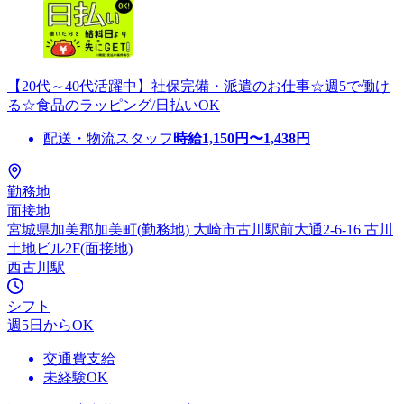
【20代～40代活躍中】社保完備・派遣のお仕事☆週5で働け
る☆食品のラッピング/日払いOK
配送・物流スタッフ
時給
1,150
円〜
1,438
円
勤務地
面接地
宮城県加美郡加美町(勤務地) 大崎市古川駅前大通2-6-16 古川
土地ビル2F(面接地)
西古川駅
シフト
週5日からOK
交通費支給
未経験OK