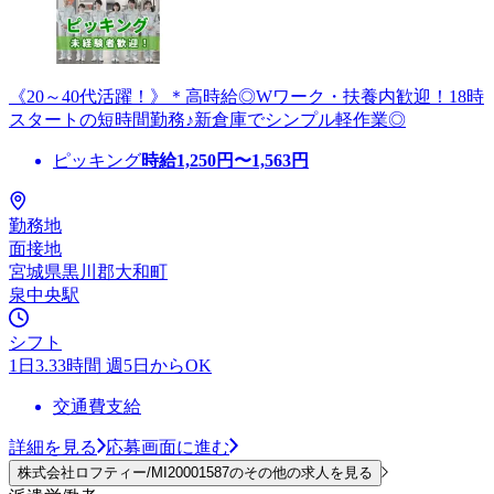
《20～40代活躍！》＊高時給◎Wワーク・扶養内歓迎！18時
スタートの短時間勤務♪新倉庫でシンプル軽作業◎
ピッキング
時給
1,250
円〜
1,563
円
勤務地
面接地
宮城県黒川郡大和町
泉中央駅
シフト
1日3.33時間 週5日からOK
交通費支給
詳細を見る
応募画面に進む
株式会社ロフティー/MI20001587のその他の求人を見る