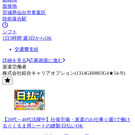
面接地
宮城県仙台市青葉区
陸前落合駅
シフト
1日5時間 週3日からOK
交通費支給
詳細を見る
応募画面に進む
派遣労働者
株式会社綜合キャリアオプション(1314GH0803G4★54-N)
【20代～40代活躍中】社保完備・派遣のお仕事☆週5で働け
る☆くるま用シートの縫製/日払いOK