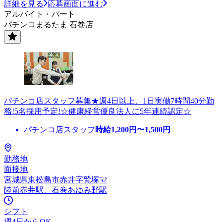
詳細を見る
応募画面に進む
アルバイト・パート
パチンコまるたま 石巻店
パチンコ店スタッフ募集★週4日以上、1日実働7時間40分勤
務!5名採用予定!☆健康経営優良法人に5年連続認定☆
パチンコ店スタッフ
時給
1,200
円〜
1,500
円
勤務地
面接地
宮城県東松島市赤井字鷲塚52
陸前赤井駅、石巻あゆみ野駅
シフト
週4日からOK