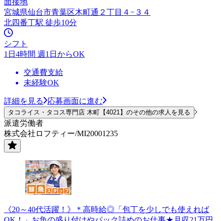
面接地
宮城県仙台市青葉区木町通２丁目４−３４
北四番丁駅 徒歩10分
シフト
1日4時間 週1日からOK
交通費支給
未経験OK
詳細を見る
応募画面に進む
タコライス・タコス専門店 木町【4021】のその他の求人を見る
派遣労働者
株式会社ロフティー/MI20001235
《20～40代活躍！》＊高時給◎「包丁を少しでも使えれば
OK！」お魚の盛り付けやパック詰めのお仕事★月収21万円