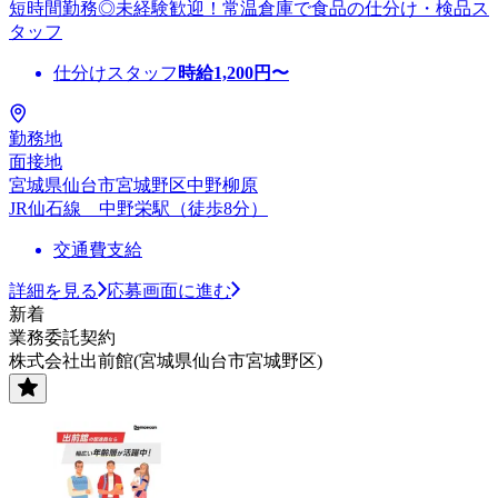
短時間勤務◎未経験歓迎！常温倉庫で食品の仕分け・検品ス
タッフ
仕分けスタッフ
時給
1,200
円〜
勤務地
面接地
宮城県仙台市宮城野区中野柳原
JR仙石線 中野栄駅（徒歩8分）
交通費支給
詳細を見る
応募画面に進む
新着
業務委託契約
株式会社出前館(宮城県仙台市宮城野区)