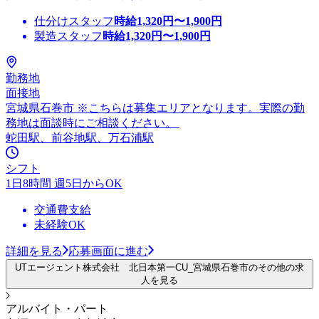
仕分けスタッフ
時給
1,320
円〜
1,900
円
製造スタッフ
時給
1,320
円〜
1,900
円
勤務地
面接地
宮城県石巻市 ※こちらは募集エリアとなります。実際の勤
務地は面談時にご相談ください。
蛇田駅、前谷地駅、万石浦駅
シフト
1日8時間 週5日からOK
交通費支給
未経験OK
詳細を見る
応募画面に進む
UTエージェント株式会社 北日本第一CU_宮城県石巻市のその他の求
人を見る
アルバイト・パート