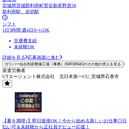
宮城県宮城郡利府町菅谷新産野原58
新利府駅、岩切駅
シフト
1日5時間 週4日からOK
交通費支給
未経験OK
詳細を見る
応募画面に進む
ガリバー仙台利府整備工場（事務）/5RF0054Oのその他の求人を見る
派遣労働者
UTエージェント株式会社 北日本第一CU_宮城県石巻市
【夏を満喫♪】即日面接OK！今から始める新しいお仕事◎日
払い可＆未経験から正社員デビュー応援！