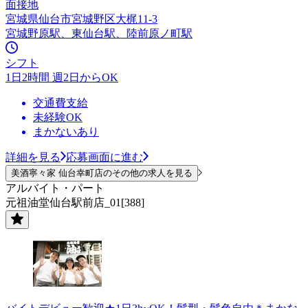
面接地
宮城県仙台市宮城野区大梶11-3
宮城野原駅、東仙台駅、陸前原ノ町駅
シフト
1日2時間 週2日からOK
交通費支給
未経験OK
まかないあり
詳細を見る
応募画面に進む
美酒寧々家 仙台幸町店のその他の求人を見る
アルバイト・パート
元祖油堂仙台駅前店_01[388]