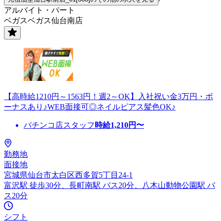
アルバイト・パート
ベガスベガス仙台南店
【高時給1210円～1563円！週2～OK】入社祝い金3万円・ボ
ーナスあり♪WEB面接可◎ネイルピアス髪色OK♪
パチンコ店スタッフ
時給
1,210
円〜
勤務地
面接地
宮城県仙台市太白区西多賀5丁目24-1
富沢駅 徒歩30分、長町南駅 バス20分、八木山動物公園駅 バ
ス20分
シフト