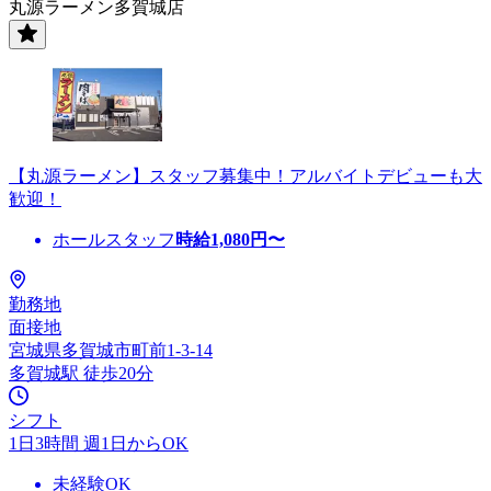
丸源ラーメン多賀城店
【丸源ラーメン】スタッフ募集中！アルバイトデビューも大
歓迎！
ホールスタッフ
時給
1,080
円〜
勤務地
面接地
宮城県多賀城市町前1-3-14
多賀城駅 徒歩20分
シフト
1日3時間 週1日からOK
未経験OK