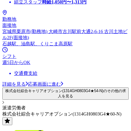
組立スタッフ
時給
1,050
円〜
1,313
円
勤務地
面接地
宮城県栗原市(勤務地) 大崎市古川駅前大通2-6-16 古川土地ビ
ル2F(面接地)
石越駅、油島駅、くりこま高原駅
シフト
週5日からOK
交通費支給
詳細を見る
応募画面に進む
株式会社綜合キャリアオプション(1314GH0803G4★54-N)のその他の求
人を見る
派遣労働者
株式会社綜合キャリアオプション(1314GH0803G4★60-N)