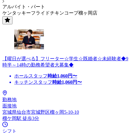
アルバイト・パート
ケンタッキーフライドチキンコープ榴ヶ岡店
【曜日が選べる】フリーター☆学生☆既婚者☆未経験者◆9
時半～14時の勤務希望者大募集◆
ホールスタッフ
時給
1,060
円〜
キッチンスタッフ
時給
1,060
円〜
勤務地
面接地
宮城県仙台市宮城野区榴ヶ岡5-10-10
榴ケ岡駅 徒歩3分
シフト