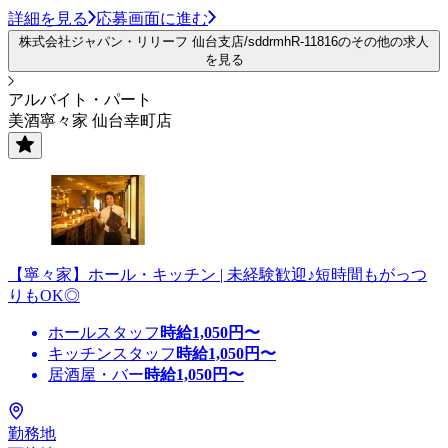
詳細を見る
応募画面に進む
株式会社ジャパン・リリーフ 仙台支店/sddrmhR-11816のその他の求人
を見る
アルバイト・パート
美酒寧々家 仙台幸町店
【寧々家】ホール・キッチン | 未経験歓迎♪短時間もがっつ
りもOK◎
ホールスタッフ
時給
1,050
円〜
キッチンスタッフ
時給
1,050
円〜
居酒屋・バー
時給
1,050
円〜
勤務地