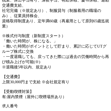
残業、休出手当有り、深夜手当、有給休暇、慶弔休暇、通勤
交通費支給、
社宅完備（※規定あり）、制服貸与（制服着用の職場の
み）、従業員持株会、
資格取得制度あり、定年満60歳（再雇用として原則65歳迄就
業）
※株式付与制度（新制度スタート）
「働いた時間が、株になる。」
・働いた時間がポイントとして貯まり、累計に応じてUTグ
ループ株式に交換
・一度退職しても、戻ってきた際には過去の労働時間から再
び積み上げが可能(※)
※退職後5年以内、規定あり
【交通費】
上限30,000円まで支給 ※会社規定有り
【受動喫煙対策】
有:屋内禁煙（屋外に喫煙場所あり）
求人番号