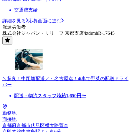
交通費支給
詳細を見る
応募画面に進む
派遣労働者
株式会社ジャパン・リリーフ 京都支店/ktdrmhR-17645
＼超良！中距離配送／～名古屋迄！4t車で野菜の配送ドライ
バー
配送・物流スタッフ
時給
1,650
円〜
勤務地
面接地
京都府京都市伏見区横大路菅本
京阪本線中書島駅より車6分