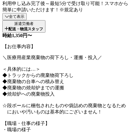
利用申し込み完了後～最短5分で受け取り可能！スマホから
簡単に申請いただけます！※規定あり
全て表示
派遣労働者
配送・物流スタッフ
時給1,350円〜
【お仕事内容】
＼医療用産業廃棄物の荷下ろし・運搬・投入／
＜具体的には…＞
◆トラックからの廃棄物荷下ろし
◆廃棄物の台車への積み替え
◆廃棄物の焼却炉までの運搬
◆焼却炉への廃棄物投入
☆段ボールに梱包されたものや袋詰めの廃棄物となるため
においや汚いものは基本的にございません！
【職場・仕事の様子】
・職場の様子