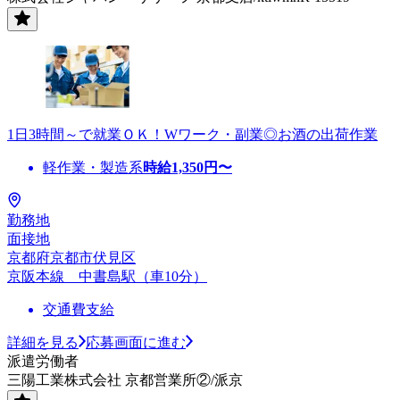
1日3時間～で就業ＯＫ！Wワーク・副業◎お酒の出荷作業
軽作業・製造系
時給
1,350
円〜
勤務地
面接地
京都府京都市伏見区
京阪本線 中書島駅（車10分）
交通費支給
詳細を見る
応募画面に進む
派遣労働者
三陽工業株式会社 京都営業所②/派京