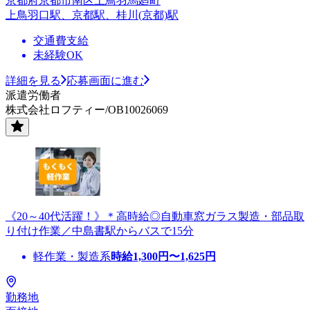
京都府京都市南区上鳥羽馬廻町
上鳥羽口駅、京都駅、桂川(京都)駅
交通費支給
未経験OK
詳細を見る
応募画面に進む
派遣労働者
株式会社ロフティー/OB10026069
《20～40代活躍！》＊高時給◎自動車窓ガラス製造・部品取
り付け作業／中島書駅からバスで15分
軽作業・製造系
時給
1,300
円〜
1,625
円
勤務地