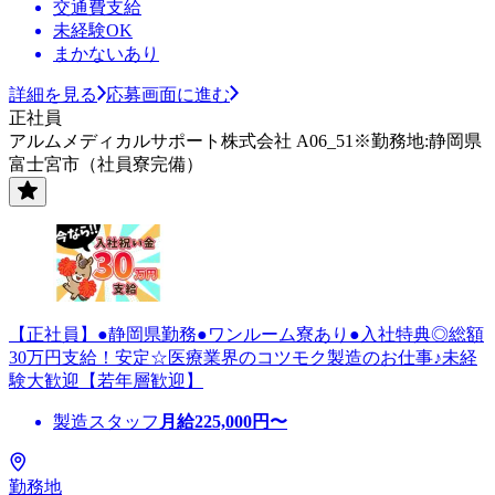
交通費支給
未経験OK
まかないあり
詳細を見る
応募画面に進む
正社員
アルムメディカルサポート株式会社 A06_51※勤務地:静岡県
富士宮市（社員寮完備）
【正社員】●静岡県勤務●ワンルーム寮あり●入社特典◎総額
30万円支給！安定☆医療業界のコツモク製造のお仕事♪未経
験大歓迎【若年層歓迎】
製造スタッフ
月給
225,000
円〜
勤務地