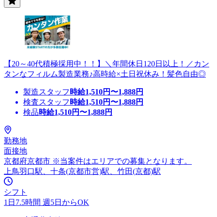
【20～40代積極採用中！！】＼年間休日120日以上！／カン
タンなフィルム製造業務♪高時給×土日祝休み！髪色自由◎
製造スタッフ
時給
1,510
円〜
1,888
円
検査スタッフ
時給
1,510
円〜
1,888
円
検品
時給
1,510
円〜
1,888
円
勤務地
面接地
京都府京都市 ※当案件はエリアでの募集となります。
上鳥羽口駅、十条(京都市営)駅、竹田(京都)駅
シフト
1日7.5時間 週5日からOK