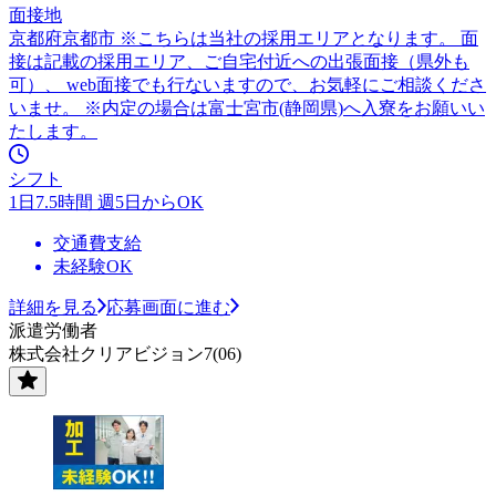
面接地
京都府京都市 ※こちらは当社の採用エリアとなります。 面
接は記載の採用エリア、ご自宅付近への出張面接（県外も
可）、 web面接でも行ないますので、お気軽にご相談くださ
いませ。 ※内定の場合は富士宮市(静岡県)へ入寮をお願いい
たします。
シフト
1日7.5時間 週5日からOK
交通費支給
未経験OK
詳細を見る
応募画面に進む
派遣労働者
株式会社クリアビジョン7(06)