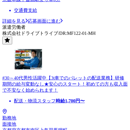
交通費支給
詳細を見る
応募画面に進む
派遣労働者
株式会社ドライブトライブ/DR:MF122-01-MH
#30～40代男性活躍中【3t車でのパレットの配送業務】研修
期間の給与変動なし★安心のスタート！初めての方も収入面
で不安なく始められます！
配送・物流スタッフ
時給
1,700
円〜
勤務地
面接地