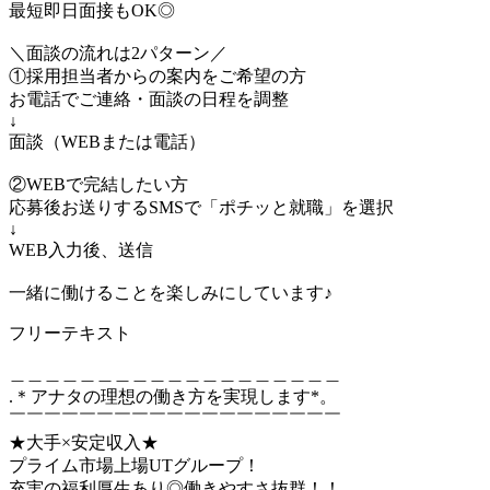
最短即日面接もOK◎
＼面談の流れは2パターン／
①採用担当者からの案内をご希望の方
お電話でご連絡・面談の日程を調整
↓
面談（WEBまたは電話）
②WEBで完結したい方
応募後お送りするSMSで「ポチッと就職」を選択
↓
WEB入力後、送信
一緒に働けることを楽しみにしています♪
フリーテキスト
＿＿＿＿＿＿＿＿＿＿＿＿＿＿＿＿＿＿＿
.＊アナタの理想の働き方を実現します*。
￣￣￣￣￣￣￣￣￣￣￣￣￣￣￣￣￣￣￣
★大手×安定収入★
プライム市場上場UTグループ！
充実の福利厚生あり◎働きやすさ抜群！！