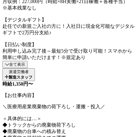
月収例：227,000円（時給×8H実働×21日稼働＋各種手当）
※基本残業なし
【デジタルギフト】
赴任での新規ご入社の方に！入社日に現金化可能なデジタル
ギフトで2万円分支給♪
【日払い制度】
利用申し込み完了後～最短5分で受け取り可能！スマホから
簡単に申請いただけます！※規定あり
全て表示
派遣労働者
製造スタッフ
時給1,350円〜
【お仕事内容】
＼医療用産業廃棄物の荷下ろし・運搬・投入／
＜具体的には…＞
◆トラックからの廃棄物荷下ろし
◆廃棄物の台車への積み替え