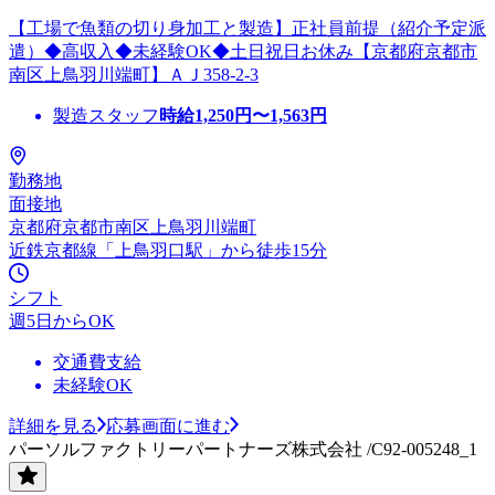
【工場で魚類の切り身加工と製造】正社員前提（紹介予定派
遣）◆高収入◆未経験OK◆土日祝日お休み【京都府京都市
南区上鳥羽川端町】ＡＪ358-2-3
製造スタッフ
時給
1,250
円〜
1,563
円
勤務地
面接地
京都府京都市南区上鳥羽川端町
近鉄京都線「上鳥羽口駅」から徒歩15分
シフト
週5日からOK
交通費支給
未経験OK
詳細を見る
応募画面に進む
パーソルファクトリーパートナーズ株式会社 /C92-005248_1