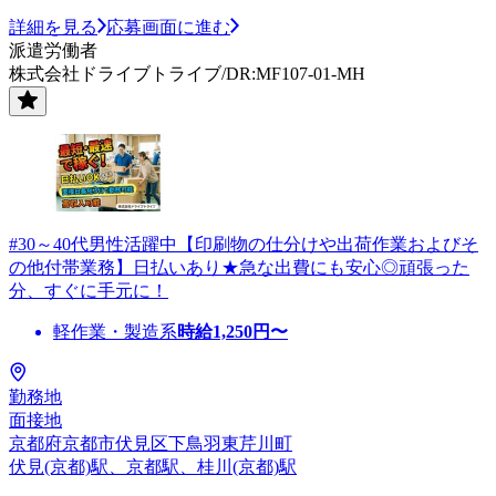
詳細を見る
応募画面に進む
派遣労働者
株式会社ドライブトライブ/DR:MF107-01-MH
#30～40代男性活躍中【印刷物の仕分けや出荷作業およびそ
の他付帯業務】日払いあり★急な出費にも安心◎頑張った
分、すぐに手元に！
軽作業・製造系
時給
1,250
円〜
勤務地
面接地
京都府京都市伏見区下鳥羽東芹川町
伏見(京都)駅、京都駅、桂川(京都)駅