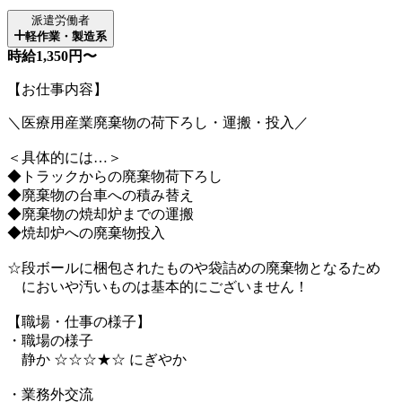
派遣労働者
軽作業・製造系
時給1,350円〜
【お仕事内容】
＼医療用産業廃棄物の荷下ろし・運搬・投入／
＜具体的には…＞
◆トラックからの廃棄物荷下ろし
◆廃棄物の台車への積み替え
◆廃棄物の焼却炉までの運搬
◆焼却炉への廃棄物投入
☆段ボールに梱包されたものや袋詰めの廃棄物となるため
においや汚いものは基本的にございません！
【職場・仕事の様子】
・職場の様子
静か ☆☆☆★☆ にぎやか
・業務外交流