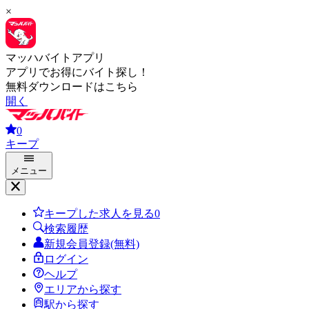
×
マッハバイトアプリ
アプリでお得にバイト探し！
無料ダウンロードはこちら
開く
0
キープ
メニュー
キープした求人を見る
0
検索履歴
新規会員登録(無料)
ログイン
ヘルプ
エリアから探す
駅から探す