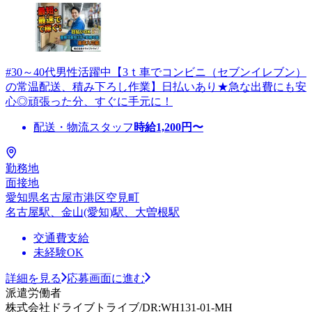
#30～40代男性活躍中【3ｔ車でコンビニ（セブンイレブン）
の常温配送、積み下ろし作業】日払いあり★急な出費にも安
心◎頑張った分、すぐに手元に！
配送・物流スタッフ
時給
1,200
円〜
勤務地
面接地
愛知県名古屋市港区空見町
名古屋駅、金山(愛知)駅、大曽根駅
交通費支給
未経験OK
詳細を見る
応募画面に進む
派遣労働者
株式会社ドライブトライブ/DR:WH131-01-MH