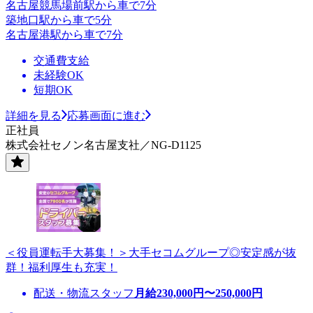
名古屋競馬場前駅から車で7分
築地口駅から車で5分
名古屋港駅から車で7分
交通費支給
未経験OK
短期OK
詳細を見る
応募画面に進む
正社員
株式会社セノン名古屋支社／NG-D1125
＜役員運転手大募集！＞大手セコムグループ◎安定感が抜
群！福利厚生も充実！
配送・物流スタッフ
月給
230,000
円〜
250,000
円