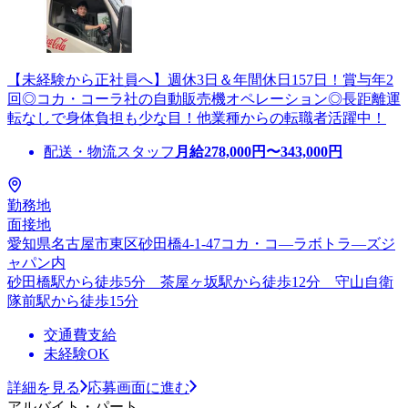
【未経験から正社員へ】週休3日＆年間休日157日！賞与年2
回◎コカ・コーラ社の自動販売機オペレーション◎長距離運
転なしで身体負担も少な目！他業種からの転職者活躍中！
配送・物流スタッフ
月給
278,000
円〜
343,000
円
勤務地
面接地
愛知県名古屋市東区砂田橋4-1-47コカ・コ―ラボトラ―ズジ
ャパン内
砂田橋駅から徒歩5分 茶屋ヶ坂駅から徒歩12分 守山自衛
隊前駅から徒歩15分
交通費支給
未経験OK
詳細を見る
応募画面に進む
アルバイト・パート