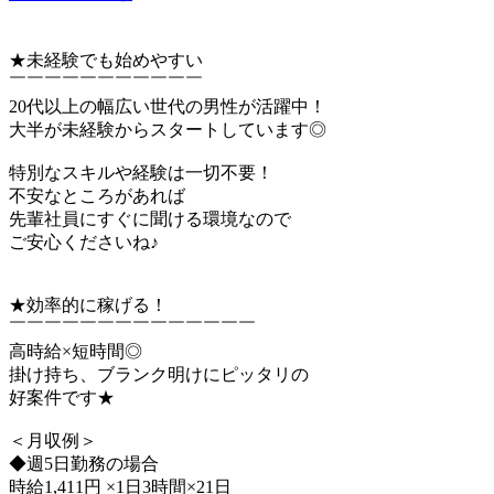
★未経験でも始めやすい
￣￣￣￣￣￣￣￣￣￣￣
20代以上の幅広い世代の男性が活躍中！
大半が未経験からスタートしています◎
特別なスキルや経験は一切不要！
不安なところがあれば
先輩社員にすぐに聞ける環境なので
ご安心くださいね♪
★効率的に稼げる！
￣￣￣￣￣￣￣￣￣￣￣￣￣￣
高時給×短時間◎
掛け持ち、ブランク明けにピッタリの
好案件です★
＜月収例＞
◆週5日勤務の場合
時給1,411円 ×1日3時間×21日