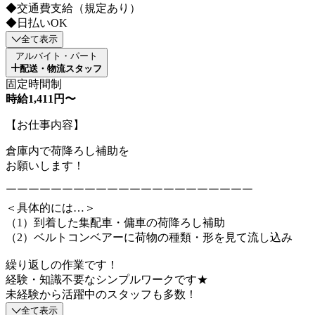
◆交通費支給（規定あり）
◆日払いOK
全て表示
アルバイト・パート
配送・物流スタッフ
固定時間制
時給1,411円〜
【お仕事内容】
倉庫内で荷降ろし補助を
お願いします！
￣￣￣￣￣￣￣￣￣￣￣￣￣￣￣￣￣￣￣￣￣￣
＜具体的には…＞
（1）到着した集配車・傭車の荷降ろし補助
（2）ベルトコンベアーに荷物の種類・形を見て流し込み
繰り返しの作業です！
経験・知識不要なシンプルワークです★
未経験から活躍中のスタッフも多数！
全て表示