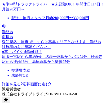
★準中型トラックドライバー★未経験OK！年間休日114日！
月給28万円～
配送・物流スタッフ
月給
280,000
円〜
330,000
円
勤務地
面接地
愛知県名古屋市 ※こちらは募集エリアとなります。勤務地
は原稿内をご確認ください。
●車・バイク通勤可能！
尾張一宮駅から車約9分、名鉄一宮駅からバス24分、妙興寺
駅から徒歩16分、島氏永駅から徒歩25分
交通費支給
未経験OK
詳細を見る
応募画面に進む
派遣労働者
株式会社ドライブトライブ/DR:WH114-01-MH