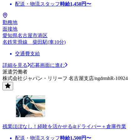
配送・物流スタッフ
時給
1,450
円〜
勤務地
面接地
愛知県名古屋市港区
名鉄常滑線 柴田駅(車10分)
交通費支給
詳細を見る
応募画面に進む
派遣労働者
株式会社ジャパン・リリーフ 名古屋支店/ngdrmhR-10924
残業ほぼなし！経験を活かせる4tドライバー＋倉庫作業
配送・物流スタッフ
時給
1,500
円〜