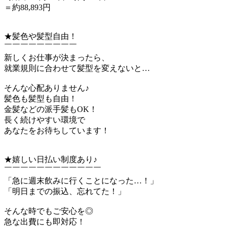
＝約88,893円
★髪色や髪型自由！
￣￣￣￣￣￣￣￣￣
新しくお仕事が決まったら、
就業規則に合わせて髪型を変えないと…
そんな心配ありません♪
髪色も髪型も自由！
金髪などの派手髪もOK！
長く続けやすい環境で
あなたをお待ちしています！
★嬉しい日払い制度あり♪
￣￣￣￣￣￣￣￣￣￣￣￣
「急に週末飲みに行くことになった…！」
「明日までの振込、忘れてた！」
そんな時でもご安心を◎
急な出費にも即対応！