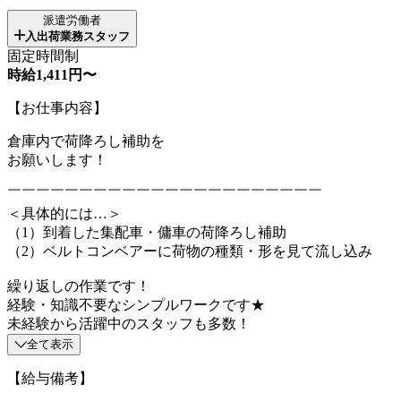
派遣労働者
入出荷業務スタッフ
固定時間制
時給1,411円〜
【お仕事内容】
倉庫内で荷降ろし補助を
お願いします！
￣￣￣￣￣￣￣￣￣￣￣￣￣￣￣￣￣￣￣￣￣￣
＜具体的には…＞
（1）到着した集配車・傭車の荷降ろし補助
（2）ベルトコンベアーに荷物の種類・形を見て流し込み
繰り返しの作業です！
経験・知識不要なシンプルワークです★
未経験から活躍中のスタッフも多数！
全て表示
【給与備考】