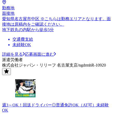
勤務地
面接地
愛知県名古屋市中区 ※こちらは勤務エリアとなります。面
接地は原稿内をご確認ください。
地下鉄丸の内駅から徒歩5分
交通費支給
未経験OK
詳細を見る
応募画面に進む
派遣労働者
株式会社ジャパン・リリーフ 名古屋支店/ngdrmhR-10920
週3～OK！回送ドライバー◎普通免許OK（AT可）未経験
OK