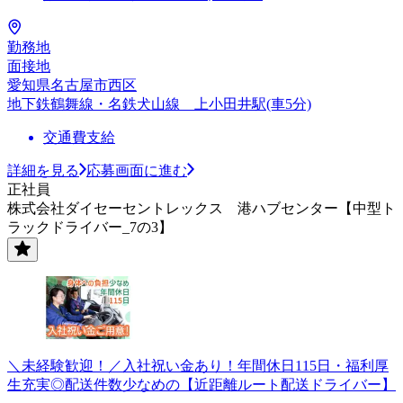
勤務地
面接地
愛知県名古屋市西区
地下鉄鶴舞線・名鉄犬山線 上小田井駅(車5分)
交通費支給
詳細を見る
応募画面に進む
正社員
株式会社ダイセーセントレックス 港ハブセンター【中型ト
ラックドライバー_7の3】
＼未経験歓迎！／入社祝い金あり！年間休日115日・福利厚
生充実◎配送件数少なめの【近距離ルート配送ドライバー】