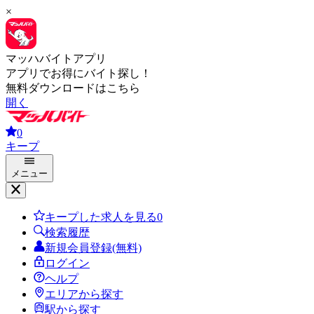
×
マッハバイトアプリ
アプリでお得にバイト探し！
無料ダウンロードはこちら
開く
0
キープ
メニュー
キープした求人を見る
0
検索履歴
新規会員登録(無料)
ログイン
ヘルプ
エリアから探す
駅から探す