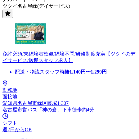
ツクイ名古屋緑(デイサービス)
免許必須/未経験者歓迎/経験不問/研修制度充実【ツクイのデ
イサービス/送迎スタッフ求人】
配送・物流スタッフ
時給
1,140
円〜
1,299
円
勤務地
面接地
愛知県名古屋市緑区藤塚1-307
名古屋市営バス「神の倉」下車徒歩約4分
シフト
週2日からOK