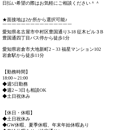
日払い希望の際はお気軽にご相談ください＾＾
★面接地は2か所から選択可能♪
￣￣￣￣￣￣￣￣￣￣￣￣￣￣￣
愛知県名古屋市中村区豊国通り3-18 征木ビル３B
豊国通四丁目バス停から徒歩1分
愛知県岩倉市大地新町2－33 福星マンション102
岩倉駅から徒歩11分
【勤務時間】
18:00～21:00
◆週5日勤務
◆週2～3日も相談OK
◆土日祝休み
【休日・休暇】
◆土日祝休み
◆GW休暇、夏季休暇、年末年始休暇あり