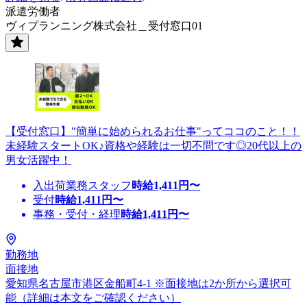
派遣労働者
ヴィプランニング株式会社＿受付窓口01
【受付窓口】"簡単に始められるお仕事"ってココのこと！！
未経験スタートOK♪資格や経験は一切不問です◎20代以上の
男女活躍中！
入出荷業務スタッフ
時給
1,411
円〜
受付
時給
1,411
円〜
事務・受付・経理
時給
1,411
円〜
勤務地
面接地
愛知県名古屋市港区金船町4-1 ※面接地は2か所から選択可
能（詳細は本文をご確認ください）