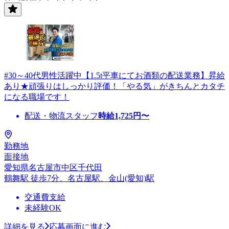
#30～40代男性活躍中【1.5t平車にてお酒類の配送業務】昇給
あり★頑張りはしっかり評価！「やる気」がきちんとカタチ
になる職場です！
配送・物流スタッフ
時給
1,725
円〜
勤務地
面接地
愛知県名古屋市中区千代田
鶴舞駅 徒歩7分、名古屋駅、金山(愛知)駅
交通費支給
未経験OK
詳細を見る
応募画面に進む