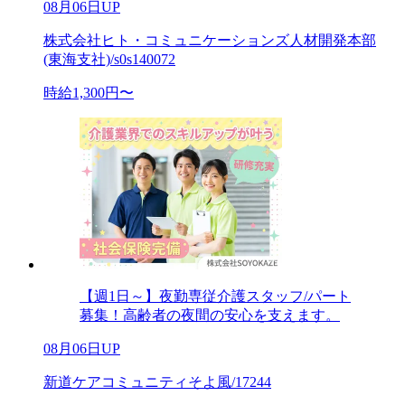
08月06日UP
株式会社ヒト・コミュニケーションズ人材開発本部
(東海支社)/s0s140072
時給1,300円〜
【週1日～】夜勤専従介護スタッフ/パート
募集！高齢者の夜間の安心を支えます。
08月06日UP
新道ケアコミュニティそよ風/17244