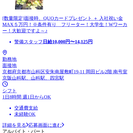
[数量限定]面接時、QUOカードプレゼント ＋ 入社祝い金
MAX５万円！※条件有り フリーター！大学生！Wワーカ
ー！大歓迎ですよ～♪
警備スタッフ
日給
10,000
円〜
14,125
円
勤務地
面接地
京都府京都市山科区安朱南屋敷町19-11 岡田ビル2階 南号室
京阪山科駅、山科駅、四宮駅
シフト
1日8時間 週1日からOK
交通費支給
未経験OK
詳細を見る
応募画面に進む
アルバイト・パート