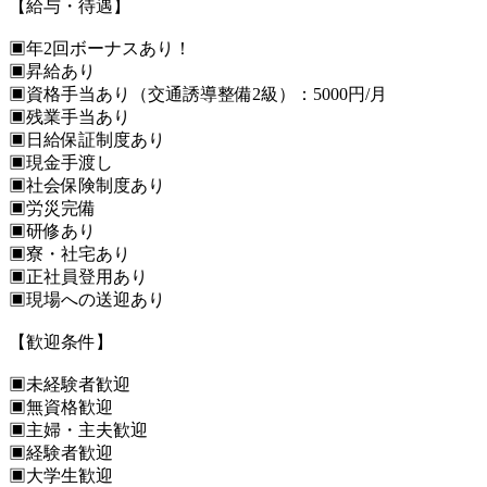
【給与・待遇】
▣年2回ボーナスあり！
▣昇給あり
▣資格手当あり（交通誘導整備2級）：5000円/月
▣残業手当あり
▣日給保証制度あり
▣現金手渡し
▣社会保険制度あり
▣労災完備
▣研修あり
▣寮・社宅あり
▣正社員登用あり
▣現場への送迎あり
【歓迎条件】
▣未経験者歓迎
▣無資格歓迎
▣主婦・主夫歓迎
▣経験者歓迎
▣大学生歓迎