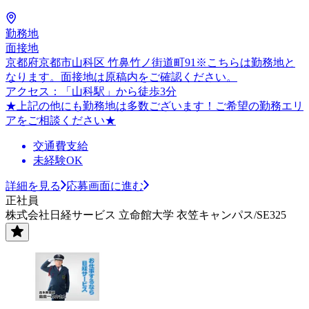
勤務地
面接地
京都府京都市山科区 竹鼻竹ノ街道町91※こちらは勤務地と
なります。面接地は原稿内をご確認ください。
アクセス：「山科駅」から徒歩3分
★上記の他にも勤務地は多数ございます！ご希望の勤務エリ
アをご相談ください★
交通費支給
未経験OK
詳細を見る
応募画面に進む
正社員
株式会社日経サービス 立命館大学 衣笠キャンパス/SE325