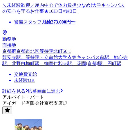
＼未経験歓迎／屋内中心で体力負担少なめ!大学キャンパス
の安心を守るお仕事★16H/日×週3日
警備スタッフ
月給
273,000
円〜
勤務地
面接地
京都府京都市北区等持院北町56-1
龍安寺駅、等持院・立命館大学衣笠キャンパス前駅、妙心寺
駅、北野白梅町駅、御室仁和寺駅、花園(京都)駅、円町駅
交通費支給
未経験OK
詳細を見る
応募画面に進む
アルバイト・パート
アイガード有限会社京都支店17