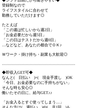
◆シフト自由だから働きやすい◆
登録制なので
ライフスタイルに合わせて
勤務していただけます◎
たとえば
「この週は忙しいから週2日」
「お金必要だから週5日」
「この日はテストだから週0日」
…などなど、あなたの都合でＯＫ♪
Ｗワーク・掛け持ち・副業も大歓迎◎
…………………………………………………
◆即収入GET可◆
なんと( 日払い )×( 現金手渡し )OK
「今日、お金必要なのに手持ちがない」
そんな時も安心◎
働いたその日に、給与GET♪♪
「お金入るとすぐ使ってしまう…」
そんな方は( 週払い )や( 月1回 )も