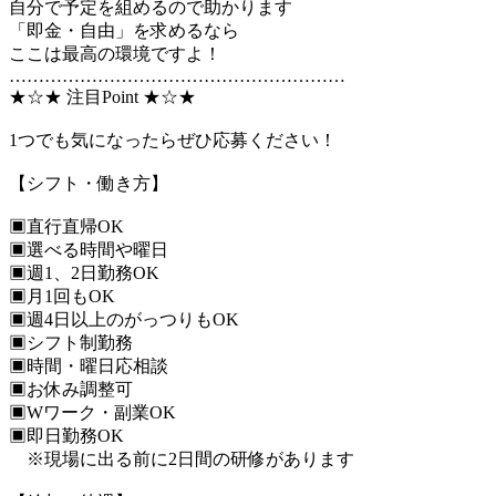
自分で予定を組めるので助かります
「即金・自由」を求めるなら
ここは最高の環境ですよ！
…………………………………………………
★☆★ 注目Point ★☆★
1つでも気になったらぜひ応募ください！
【シフト・働き方】
▣直行直帰OK
▣選べる時間や曜日
▣週1、2日勤務OK
▣月1回もOK
▣週4日以上のがっつりもOK
▣シフト制勤務
▣時間・曜日応相談
▣お休み調整可
▣Wワーク・副業OK
▣即日勤務OK
※現場に出る前に2日間の研修があります