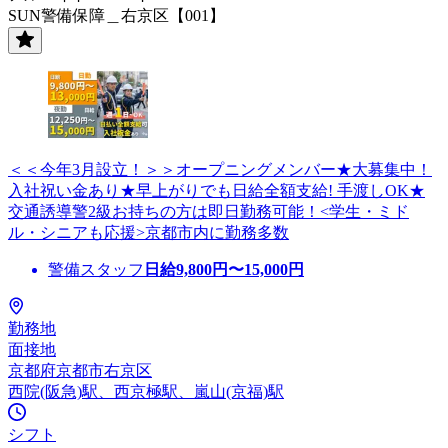
SUN警備保障＿右京区【001】
＜＜今年3月設立！＞＞オープニングメンバー★大募集中！
入社祝い金あり★早上がりでも日給全額支給! 手渡しOK★
交通誘導警2級お持ちの方は即日勤務可能！<学生・ミド
ル・シニアも応援>京都市内に勤務多数
警備スタッフ
日給
9,800
円〜
15,000
円
勤務地
面接地
京都府京都市右京区
西院(阪急)駅、西京極駅、嵐山(京福)駅
シフト