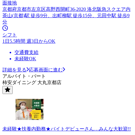
面接地
京都府京都市左京区高野西開町36-2020 洛北阪急スクエア内
茶山(京都)駅 徒歩9分、出町柳駅 徒歩15分、元田中駅 徒歩9
分
シフト
1日5.5時間 週3日からOK
交通費支給
未経験OK
詳細を見る
応募画面に進む
アルバイト・パート
柿安ダイニング 大丸京都店
未経験★扶養内勤務★バイトデビューさん…みんな大歓迎!!