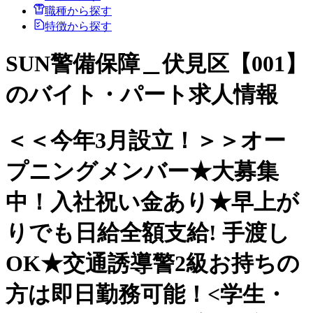
職種から探す
特徴から探す
SUN警備保障＿伏見区【001】
のバイト・パート求人情報
＜＜今年3月設立！＞＞オー
プニングメンバー★大募集
中！入社祝い金あり★早上が
りでも日給全額支給! 手渡し
OK★交通誘導警2級お持ちの
方は即日勤務可能！<学生・