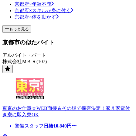
京都府×年齢不問
京都府×スキルが身に付く
京都府×体を動かす
もっと見る
京都市の似たバイト
アルバイト・パート
株式会社ＭＫＲ(107)
東京のお仕事☆WEB面接＆その場で採否決定！家具家電付
き寮に即入寮OK
警備スタッフ
日給
10,840
円〜