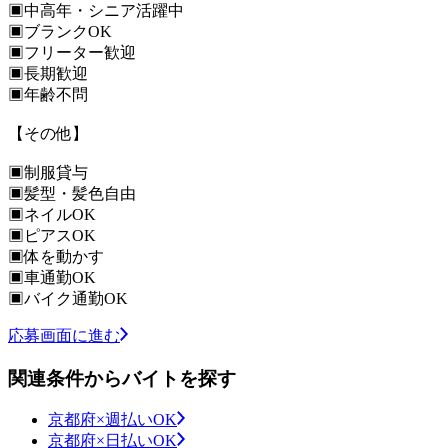
▣中高年・シニア活躍中
▣ブランクOK
▣フリーター歓迎
▣長期歓迎
▣年齢不問
【その他】
▣制服貸与
▣髪型・髪色自由
▣ネイルOK
▣ピアスOK
▣体を動かす
▣車通勤OK
▣バイク通勤OK
応募画面に進む
関連条件からバイトを探す
京都府×週払いOK
京都府×日払いOK