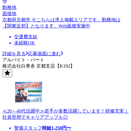
勤務地
面接地
京都府京都市 ※こちらは求人掲載エリアです。勤務地は
【関東近郊】となります。Web面接実施中
交通費支給
未経験OK
詳細を見る
応募画面に進む
アルバイト・パート
株式会社白青舎 京都支店【K192】
≪20～40代活躍中≫若手が多数活躍しています！研修充実｜
社員登用でキャリアアップも◎
警備スタッフ
時給
1,250
円〜