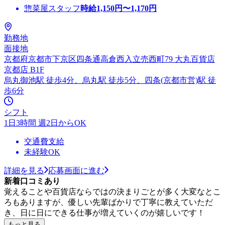
惣菜屋スタッフ
時給
1,150
円〜
1,170
円
勤務地
面接地
京都府京都市下京区四条通高倉西入立売西町79 大丸百貨店
京都店 B1F
烏丸御池駅 徒歩4分、烏丸駅 徒歩5分、四条(京都市営)駅 徒
歩6分
シフト
1日3時間 週2日からOK
交通費支給
未経験OK
詳細を見る
応募画面に進む
新着口コミあり
覚えることや百貨店ならではの決まりごとが多く大変なとこ
ろもありますが、優しい先輩ばかりで丁寧に教えていただ
き、日に日にできる仕事が増えていくのが嬉しいです！
もっと見る