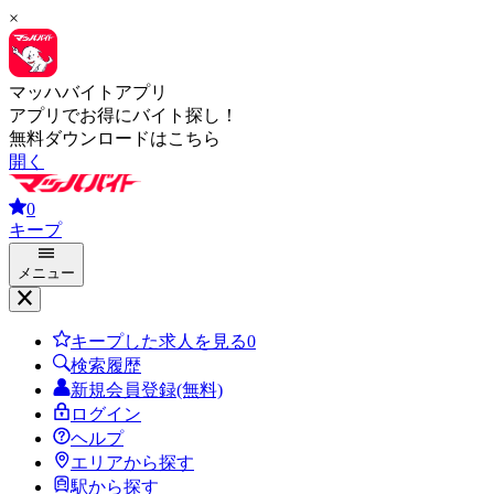
×
マッハバイトアプリ
アプリでお得にバイト探し！
無料ダウンロードはこちら
開く
0
キープ
メニュー
キープした求人を見る
0
検索履歴
新規会員登録(無料)
ログイン
ヘルプ
エリアから探す
駅から探す