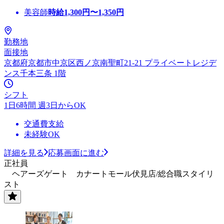
美容師
時給
1,300
円〜
1,350
円
勤務地
面接地
京都府京都市中京区西ノ京南聖町21-21 プライベートレジデ
ンス千本三条 1階
シフト
1日6時間 週3日からOK
交通費支給
未経験OK
詳細を見る
応募画面に進む
正社員
ヘアーズゲート カナートモール伏見店/総合職スタイリ
スト