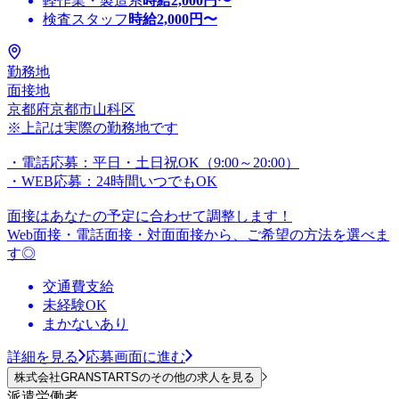
軽作業・製造系
時給
2,000
円〜
検査スタッフ
時給
2,000
円〜
勤務地
面接地
京都府京都市山科区
※上記は実際の勤務地です
・電話応募：平日・土日祝OK（9:00～20:00）
・WEB応募：24時間いつでもOK
面接はあなたの予定に合わせて調整します！
Web面接・電話面接・対面面接から、ご希望の方法を選べま
す◎
交通費支給
未経験OK
まかないあり
詳細を見る
応募画面に進む
株式会社GRANSTARTSのその他の求人を見る
派遣労働者