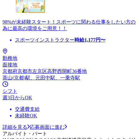
98%が未経験スタート！スポーツに関わる仕事をしたい方の
為に最高の環境をご用意！！
スポーツインストラクター
時給
1,177
円〜
勤務地
面接地
京都府京都市左京区高野西開町36番地
茶山(京都)駅、元田中駅、一乗寺駅
シフト
週3日からOK
交通費支給
未経験OK
詳細を見る
応募画面に進む
アルバイト・パート