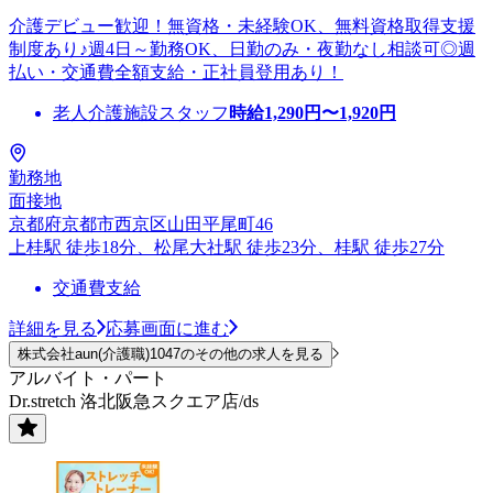
介護デビュー歓迎！無資格・未経験OK、無料資格取得支援
制度あり♪週4日～勤務OK、日勤のみ・夜勤なし相談可◎週
払い・交通費全額支給・正社員登用あり！
老人介護施設スタッフ
時給
1,290
円〜
1,920
円
勤務地
面接地
京都府京都市西京区山田平尾町46
上桂駅 徒歩18分、松尾大社駅 徒歩23分、桂駅 徒歩27分
交通費支給
詳細を見る
応募画面に進む
株式会社aun(介護職)1047のその他の求人を見る
アルバイト・パート
Dr.stretch 洛北阪急スクエア店/ds