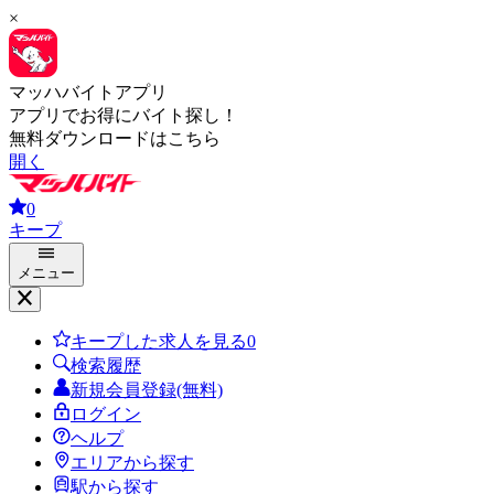
×
マッハバイトアプリ
アプリでお得にバイト探し！
無料ダウンロードはこちら
開く
0
キープ
メニュー
キープした求人を見る
0
検索履歴
新規会員登録(無料)
ログイン
ヘルプ
エリアから探す
駅から探す