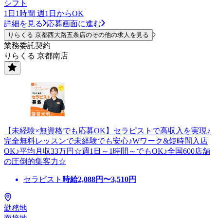
シフト
1日1時間 週1日からOK
詳細を見る
応募画面に進む
りらくる 京都西大路五条店のその他の求人を見る
業務委託契約
りらくる 京都南店
【未経験×無資格でも応募OK】セラピストで高収入を実現♪
完全無料レッスンで未経験でも安心♪Wワーク&短時間入店
OK♪平均月収33万円☆週1日～1時間～でもOK♪全国600店舗
の圧倒的集客力☆
セラピスト
時給
2,088
円〜
3,510
円
勤務地