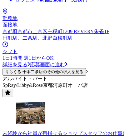
勤務地
面接地
京都府京都市上京区主税町1209 REVERY朱雀1F
円町駅、二条駅、北野白梅町駅
シフト
1日1時間 週1日からOK
詳細を見る
応募画面に進む
りらくる 千本二条店のその他の求人を見る
アルバイト・パート
SpRay/Libby&Rose京都河原町オーパ店
未経験から社員が目指せるショップスタッフのお仕事!