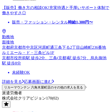
【販売】働き方の相談OK!充実待遇と手厚いサポート体制で
働きやすさ◎
販売・ファッション・レンタル
時給
1,300
円〜
勤務地
面接地
京都府京都市中京区河原町通三条下る2丁目山崎町236番地
ルミエール・ド・三条ビル1F
京都市役所前駅 徒歩2分、三条(京都)駅 徒歩7分、烏丸御池
駅 徒歩8分
未経験OK
詳細を見る
応募画面に進む
リカーマウンテン 六角木屋町店のその他の求人を見る
派遣労働者
株式会社クリアビジョン170(02)