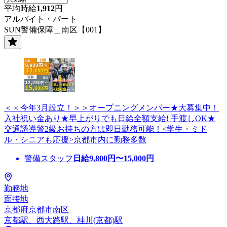
平均時給
1,912
円
アルバイト・パート
SUN警備保障＿南区【001】
＜＜今年3月設立！＞＞オープニングメンバー★大募集中！
入社祝い金あり★早上がりでも日給全額支給! 手渡しOK★
交通誘導警2級お持ちの方は即日勤務可能！<学生・ミド
ル・シニアも応援>京都市内に勤務多数
警備スタッフ
日給
9,800
円〜
15,000
円
勤務地
面接地
京都府京都市南区
京都駅、西大路駅、桂川(京都)駅