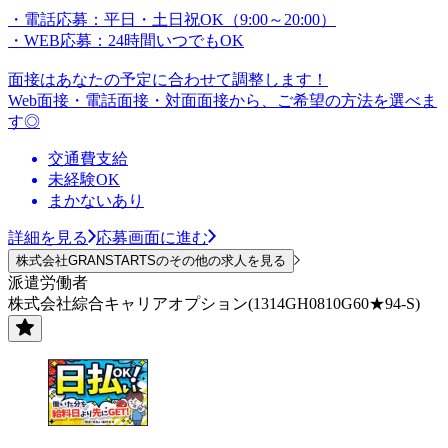
・電話応募：平日・土日祝OK（9:00～20:00）
・WEB応募：24時間いつでもOK
面接はあなたの予定に合わせて調整します！
Web面接・電話面接・対面面接から、ご希望の方法を選べま
す◎
交通費支給
未経験OK
まかないあり
詳細を見る
応募画面に進む
株式会社GRANSTARTSのその他の求人を見る
派遣労働者
株式会社綜合キャリアオプション(1314GH0810G60★94-S)