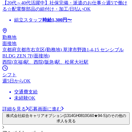
【20代～40代活躍中】社保完備・派遣のお仕事☆週5で働け
る☆配電盤部品の組付け・加工/日払いOK
組立スタッフ
時給
1,300
円〜
勤務地
面接地
京都府京都市右京区(勤務地) 草津市野路1-4-15 センシブル
BLDG ZEN 7F(面接地)
西院(京福)駅、西院(阪急)駅、松尾大社駅
シフト
週5日からOK
交通費支給
未経験OK
詳細を見る
応募画面に進む
株式会社綜合キャリアオプション(1314GH0810G60★94-S)のその他の
求人を見る