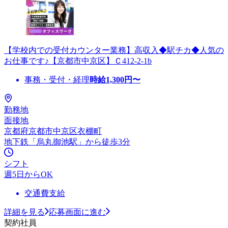
【学校内での受付カウンター業務】高収入◆駅チカ◆人気の
お仕事です♪【京都市中京区】Ｃ412-2-1b
事務・受付・経理
時給
1,300
円〜
勤務地
面接地
京都府京都市中京区衣棚町
地下鉄「烏丸御池駅」から徒歩3分
シフト
週5日からOK
交通費支給
詳細を見る
応募画面に進む
契約社員