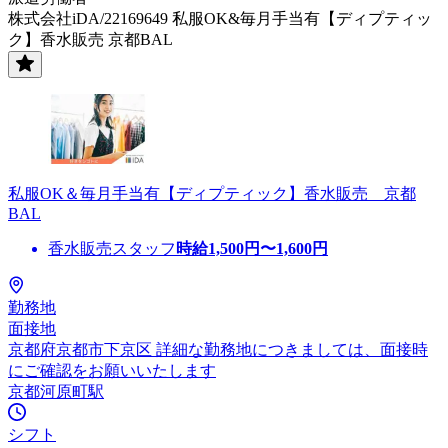
株式会社iDA/22169649 私服OK&毎月手当有【ディプティッ
ク】香水販売 京都BAL
私服OK＆毎月手当有【ディプティック】香水販売 京都
BAL
香水販売スタッフ
時給
1,500
円〜
1,600
円
勤務地
面接地
京都府京都市下京区 詳細な勤務地につきましては、面接時
にご確認をお願いいたします
京都河原町駅
シフト