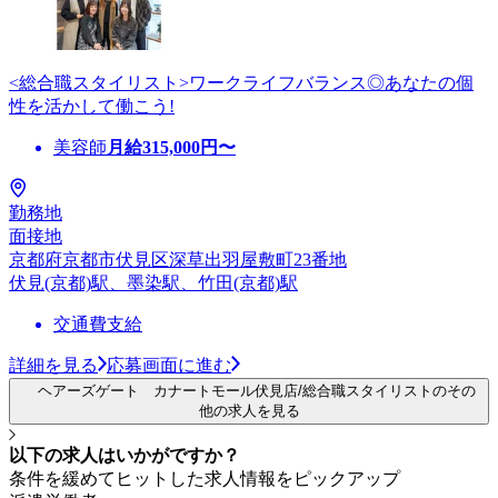
<総合職スタイリスト>ワークライフバランス◎あなたの個
性を活かして働こう!
美容師
月給
315,000
円〜
勤務地
面接地
京都府京都市伏見区深草出羽屋敷町23番地
伏見(京都)駅、墨染駅、竹田(京都)駅
交通費支給
詳細を見る
応募画面に進む
ヘアーズゲート カナートモール伏見店/総合職スタイリストのその
他の求人を見る
以下の求人はいかがですか？
条件を緩めてヒットした求人情報をピックアップ