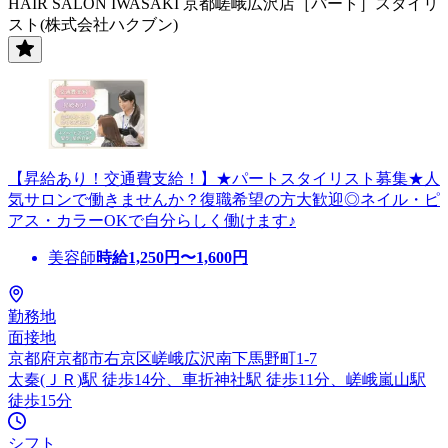
HAIR SALON IWASAKI 京都嵯峨広沢店［パート］スタイリ
スト(株式会社ハクブン)
【昇給あり！交通費支給！】★パートスタイリスト募集★人
気サロンで働きませんか？復職希望の方大歓迎◎ネイル・ピ
アス・カラーOKで自分らしく働けます♪
美容師
時給
1,250
円〜
1,600
円
勤務地
面接地
京都府京都市右京区嵯峨広沢南下馬野町1-7
太秦(ＪＲ)駅 徒歩14分、車折神社駅 徒歩11分、嵯峨嵐山駅
徒歩15分
シフト