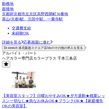
勤務地
面接地
京都府京都市左京区高野西開町36番地
茶山(京都)駅、元田中駅、一乗寺駅
交通費支給
未経験OK
詳細を見る
応募画面に進む
Dr.stretch 洛北阪急スクエア店/dsのその他の求人を見る
アルバイト・パート
ヘアカラー専門店カラープラス 千本三条店
【美容室スタッフ】日曜おやすみOK★夕方退勤★残業レッ
スン一切なし★急なお休みOK★ブランクOK★【家庭優先
OKの美容室】