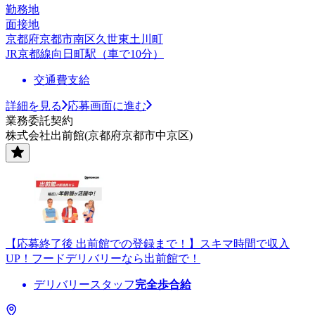
勤務地
面接地
京都府京都市南区久世東土川町
JR京都線向日町駅（車で10分）
交通費支給
詳細を見る
応募画面に進む
業務委託契約
株式会社出前館(京都府京都市中京区)
【応募終了後 出前館での登録まで！】スキマ時間で収入
UP！フードデリバリーなら出前館で！
デリバリースタッフ
完全歩合給