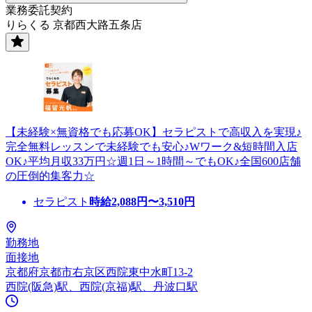
業務委託契約
りらくる 京都西大路五条店
【未経験×無資格でも応募OK】セラピストで高収入を実現♪
完全無料レッスンで未経験でも安心♪Wワーク&短時間入店
OK♪平均月収33万円☆週1日～1時間～でもOK♪全国600店舗
の圧倒的集客力☆
セラピスト
時給
2,088
円〜
3,510
円
勤務地
面接地
京都府京都市右京区西院東中水町13-2
西院(阪急)駅、西院(京福)駅、丹波口駅