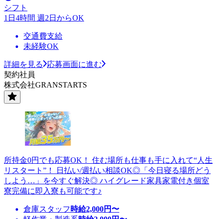
シフト
1日4時間 週2日からOK
交通費支給
未経験OK
詳細を見る
応募画面に進む
契約社員
株式会社GRANSTARTS
所持金0円でも応募OK！ 住む場所も仕事も手に入れて“人生
リスタート”！ 日払い/週払い相談OK◎「今日寝る場所どう
しよう…」を今すぐ解決◎ ハイグレード家具家電付き個室
寮完備に即入寮も可能です♪
倉庫スタッフ
時給
2,000
円〜