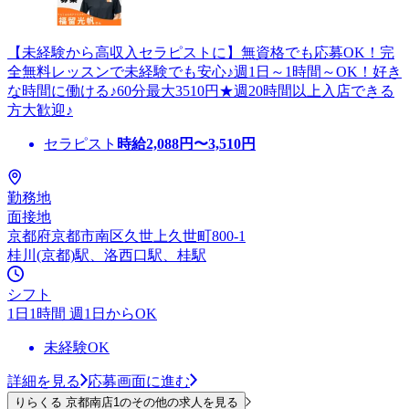
【未経験から高収入セラピストに】無資格でも応募OK！完
全無料レッスンで未経験でも安心♪週1日～1時間～OK！好き
な時間に働ける♪60分最大3510円★週20時間以上入店できる
方大歓迎♪
セラピスト
時給
2,088
円〜
3,510
円
勤務地
面接地
京都府京都市南区久世上久世町800-1
桂川(京都)駅、洛西口駅、桂駅
シフト
1日1時間 週1日からOK
未経験OK
詳細を見る
応募画面に進む
りらくる 京都南店1のその他の求人を見る