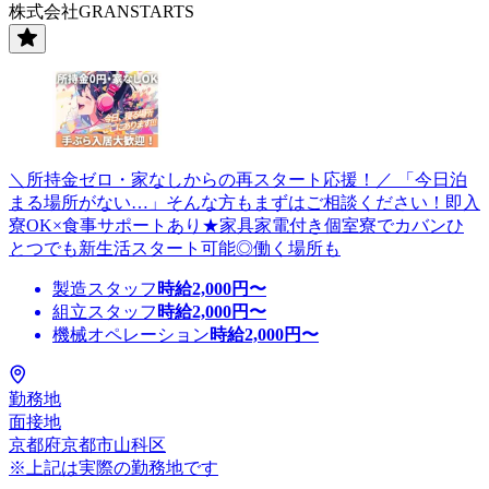
株式会社GRANSTARTS
＼所持金ゼロ・家なしからの再スタート応援！／ 「今日泊
まる場所がない…」そんな方もまずはご相談ください！即入
寮OK×食事サポートあり★家具家電付き個室寮でカバンひ
とつでも新生活スタート可能◎働く場所も
製造スタッフ
時給
2,000
円〜
組立スタッフ
時給
2,000
円〜
機械オペレーション
時給
2,000
円〜
勤務地
面接地
京都府京都市山科区
※上記は実際の勤務地です