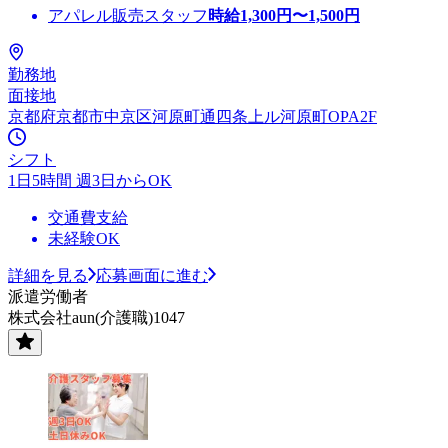
アパレル販売スタッフ
時給
1,300
円〜
1,500
円
勤務地
面接地
京都府京都市中京区河原町通四条上ル河原町OPA2F
シフト
1日5時間 週3日からOK
交通費支給
未経験OK
詳細を見る
応募画面に進む
派遣労働者
株式会社aun(介護職)1047