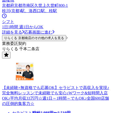
面接地
京都府京都市南区久世上久世町800-1
桂川(京都)駅、洛西口駅、桂駅
シフト
1日1時間 週1日からOK
詳細を見る
応募画面に進む
りらくる 京都南店のその他の求人を見る
業務委託契約
りらくる 千本二条店
【未経験×無資格でも応募OK】セラピストで高収入を実現♪
完全無料レッスンで未経験でも安心♪Wワーク&短時間入店
OK♪平均月収33万円☆週1日～1時間～でもOK♪全国600店舗
の圧倒的集客力☆
セラピスト
時給
2,088
円〜
3,510
円