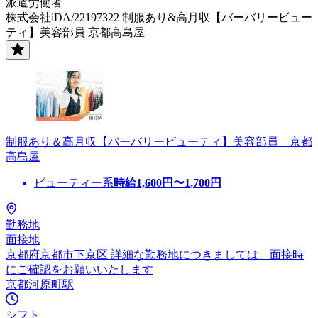
派遣労働者
株式会社iDA/22197322 制服あり&高月収【バーバリービュー
ティ】美容部員 京都高島屋
制服あり＆高月収【バーバリービューティ】美容部員 京都
高島屋
ビューティー系
時給
1,600
円〜
1,700
円
勤務地
面接地
京都府京都市下京区 詳細な勤務地につきましては、面接時
にご確認をお願いいたします
京都河原町駅
シフト