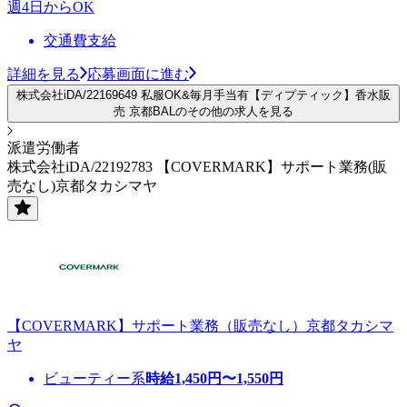
週4日からOK
交通費支給
詳細を見る
応募画面に進む
株式会社iDA/22169649 私服OK&毎月手当有【ディプティック】香水販
売 京都BALのその他の求人を見る
派遣労働者
株式会社iDA/22192783 【COVERMARK】サポート業務(販
売なし)京都タカシマヤ
【COVERMARK】サポート業務（販売なし）京都タカシマ
ヤ
ビューティー系
時給
1,450
円〜
1,550
円