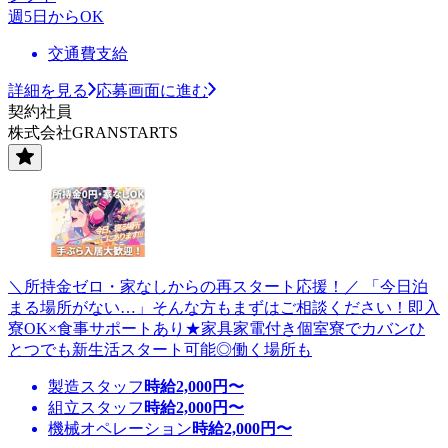
週5日からOK
交通費支給
詳細を見る
応募画面に進む
契約社員
株式会社GRANSTARTS
＼所持金ゼロ・家なしからの再スタート応援！／ 「今日泊
まる場所がない…」そんな方もまずはご相談ください！即入
寮OK×食事サポートあり★家具家電付き個室寮でカバンひ
とつでも新生活スタート可能◎働く場所も
製造スタッフ
時給
2,000
円〜
組立スタッフ
時給
2,000
円〜
機械オペレーション
時給
2,000
円〜