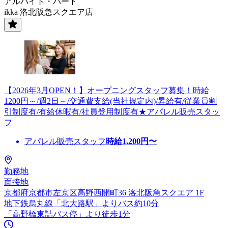
アルバイト・パート
ikka 洛北阪急スクエア店
【2026年3月OPEN！】オープニングスタッフ募集！時給
1200円～/週2日～/交通費支給(当社規定内)/昇給有/従業員割
引制度有/有給休暇有/社員登用制度有★アパレル販売スタッ
フ
アパレル販売スタッフ
時給
1,200
円〜
勤務地
面接地
京都府京都市左京区高野西開町36 洛北阪急スクエア 1F
地下鉄烏丸線「北大路駅」よりバス約10分
「高野橋東詰バス停」より徒歩1分