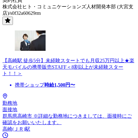
契約社員
株式会社ヒト・コミュニケーションズ人材開発本部 (大宮支
店)/s0f32a60629rm
【高崎駅 徒歩5分】未経験スタートでも月収25万円以上★楽
天モバイルの携帯販売STAFF＜8割以上が未経験スター
ト！！＞
携帯ショップ
時給
1,500
円〜
勤務地
面接地
群馬県高崎市 ※詳細な勤務地につきましては、面接時にご
確認をお願いいたします。
高崎(ＪＲ)駅