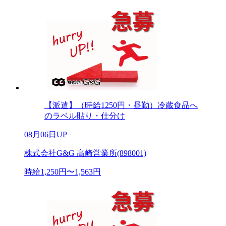
【派遣】（時給1250円・昼勤）冷蔵食品へ
のラベル貼り・仕分け
08月06日UP
株式会社G&G 高崎営業所(898001)
時給1,250円〜1,563円