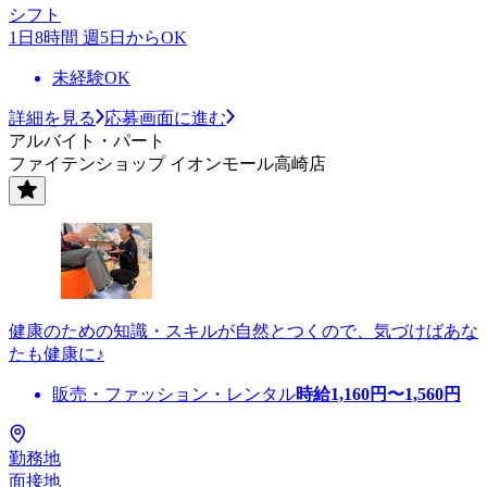
シフト
1日8時間 週5日からOK
未経験OK
詳細を見る
応募画面に進む
アルバイト・パート
ファイテンショップ イオンモール高崎店
健康のための知識・スキルが自然とつくので、気づけばあな
たも健康に♪
販売・ファッション・レンタル
時給
1,160
円〜
1,560
円
勤務地
面接地