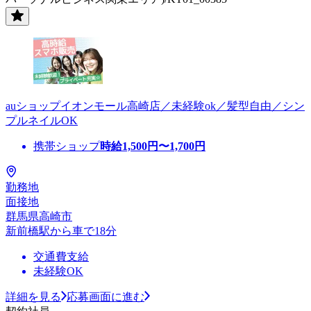
auショップイオンモール高崎店／未経験ok／髪型自由／シン
プルネイルOK
携帯ショップ
時給
1,500
円〜
1,700
円
勤務地
面接地
群馬県高崎市
新前橋駅から車で18分
交通費支給
未経験OK
詳細を見る
応募画面に進む