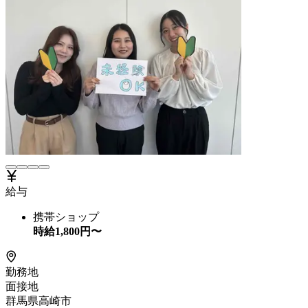
給与
携帯ショップ
時給
1,800
円〜
勤務地
面接地
群馬県高崎市