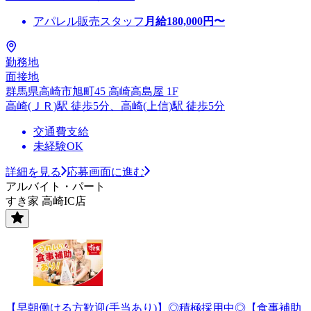
アパレル販売スタッフ
月給
180,000
円〜
勤務地
面接地
群馬県高崎市旭町45 高崎高島屋 1F
高崎(ＪＲ)駅 徒歩5分、高崎(上信)駅 徒歩5分
交通費支給
未経験OK
詳細を見る
応募画面に進む
アルバイト・パート
すき家 高崎IC店
【早朝働ける方歓迎(手当あり)】◎積極採用中◎【食事補助