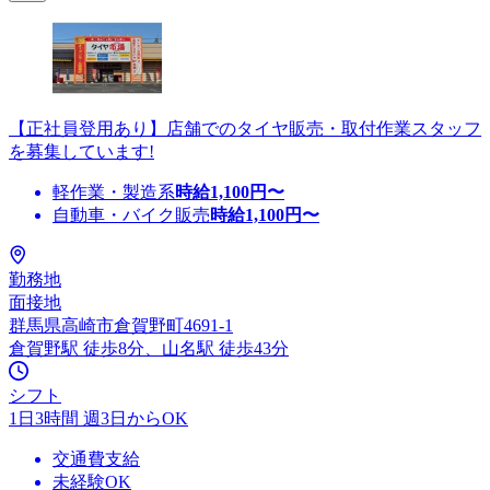
【正社員登用あり】店舗でのタイヤ販売・取付作業スタッフ
を募集しています!
軽作業・製造系
時給
1,100
円〜
自動車・バイク販売
時給
1,100
円〜
勤務地
面接地
群馬県高崎市倉賀野町4691-1
倉賀野駅 徒歩8分、山名駅 徒歩43分
シフト
1日3時間 週3日からOK
交通費支給
未経験OK