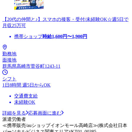
【20代の仲間と♪】スマホの接客・受付/未経験OK☆週5日で
月収25万可
携帯ショップ
時給
1,600
円〜
1,900
円
勤務地
面接地
群馬県高崎市菅谷町1243-11
シフト
1日8時間 週5日からOK
交通費支給
未経験OK
詳細を見る
応募画面に進む
派遣労働者
≪携帯販売/auショップイオンモール高崎店≫(株式会社日本
パーソナルビジネス関東エリア)/KT01_00385