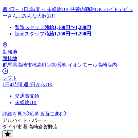
週2日～ 1日4時間～ 未経験OK 扶養内勤務OK バイトデビュ
ーさん…みんな大歓迎!!
製造スタッフ
時給
1,100
円〜
1,200
円
販売スタッフ
時給
1,100
円〜
1,200
円
勤務地
面接地
群馬県高崎市棟高町1400番地 イオンモール高崎店内
シフト
1日4時間 週2日からOK
交通費支給
未経験OK
詳細を見る
応募画面に進む
アルバイト・パート
タイヤ市場 高崎倉賀野店