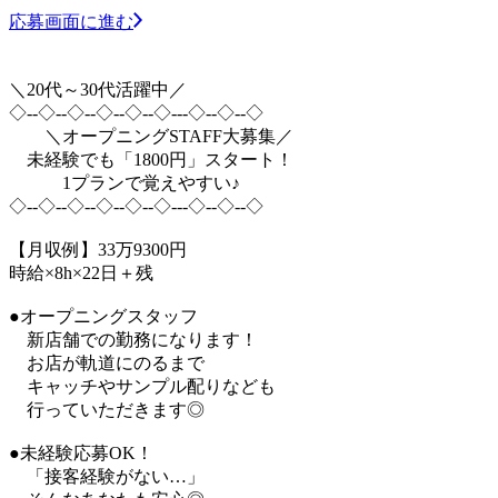
応募画面に進む
＼20代～30代活躍中／
◇--◇--◇--◇--◇--◇---◇--◇--◇
＼オープニングSTAFF大募集／
未経験でも「1800円」スタート！
1プランで覚えやすい♪
◇--◇--◇--◇--◇--◇---◇--◇--◇
【月収例】33万9300円
時給×8h×22日＋残
●オープニングスタッフ
新店舗での勤務になります！
お店が軌道にのるまで
キャッチやサンプル配りなども
行っていただきます◎
●未経験応募OK！
「接客経験がない…」