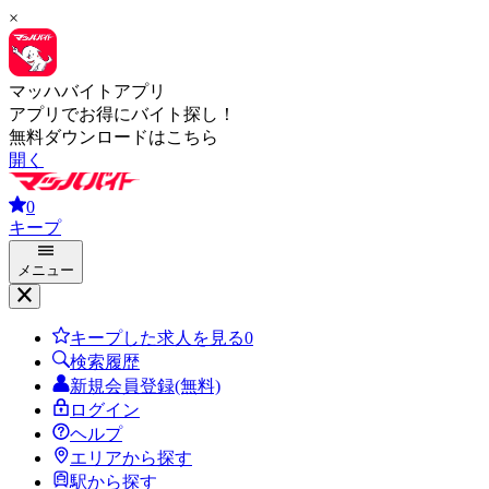
×
マッハバイトアプリ
アプリでお得にバイト探し！
無料ダウンロードはこちら
開く
0
キープ
メニュー
キープした求人を見る
0
検索履歴
新規会員登録(無料)
ログイン
ヘルプ
エリアから探す
駅から探す