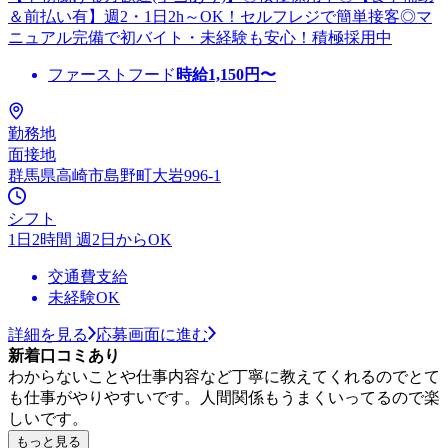
＆前払い有】週2・1日2h～OK！セルフレジで簡単接客◎マ
ニュアル完備で初バイト・未経験も安心！積極採用中
ファーストフード
時給
1,150
円〜
勤務地
面接地
群馬県高崎市島野町大岩996-1
シフト
1日2時間 週2日からOK
交通費支給
未経験OK
詳細を見る
応募画面に進む
新着口コミあり
わからないことや仕事内容など丁寧に教えてくれるのでとて
も仕事がやりやすいです。人間関係もうまくいってるので楽
しいです。
もっと見る