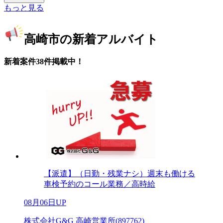
もっと見る
高崎市の新着アルバイト
新着案件38件掲載中！
【派遣】（日勤・残業ナシ）週末も働ける
車検予約のコール業務／高時給
08月06日UP
株式会社G&G 高崎営業所(897762)