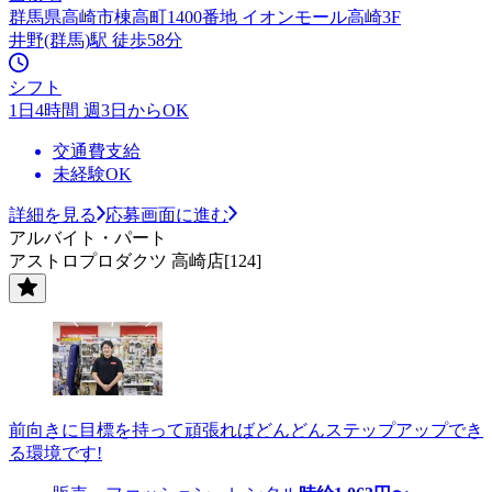
群馬県高崎市棟高町1400番地 イオンモール高崎3F
井野(群馬)駅 徒歩58分
シフト
1日4時間 週3日からOK
交通費支給
未経験OK
詳細を見る
応募画面に進む
アルバイト・パート
アストロプロダクツ 高崎店[124]
前向きに目標を持って頑張ればどんどんステップアップでき
る環境です!