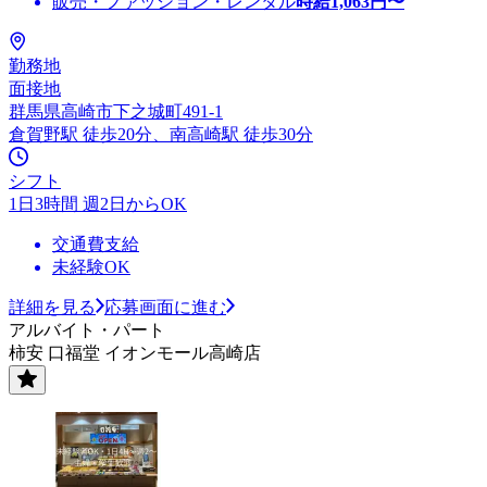
販売・ファッション・レンタル
時給
1,063
円〜
勤務地
面接地
群馬県高崎市下之城町491-1
倉賀野駅 徒歩20分、南高崎駅 徒歩30分
シフト
1日3時間 週2日からOK
交通費支給
未経験OK
詳細を見る
応募画面に進む
アルバイト・パート
柿安 口福堂 イオンモール高崎店