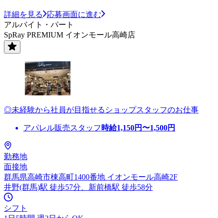
詳細を見る
応募画面に進む
アルバイト・パート
SpRay PREMIUM イオンモール高崎店
◎未経験から社員が目指せるショップスタッフのお仕事
アパレル販売スタッフ
時給
1,150
円〜
1,500
円
勤務地
面接地
群馬県高崎市棟高町1400番地 イオンモール高崎2F
井野(群馬)駅 徒歩57分、新前橋駅 徒歩58分
シフト