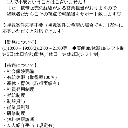
1人で不安ということはございません！
また、携帯販売の経験がある営業担当がおりますので
経験者だからこその視点で就業後もサポート致します◎
※複数案件応募不要（複数案件ご希望の場合でも、1案件に
応募いただくと対応できます）
【勤務について】
(1)10:00～19:00(2)12:00～21:00等 ◆実働8h/休憩1h/シフト制
週5日(土日含む)勤務／休日：週休2日(シフト制)
【待遇について】
・社会保険完備
・有給休暇（取得率100％）
・産休・育休（取得実績有）
・社員登用制度
・昇給制度
・制服貸与
・従業員割引
・研修制度
・無料健康診断
・友人紹介手当（規定有）