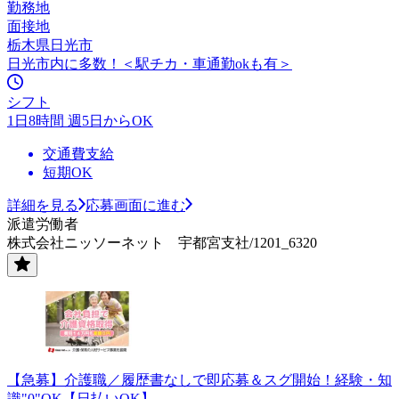
勤務地
面接地
栃木県日光市
日光市内に多数！＜駅チカ・車通勤okも有＞
シフト
1日8時間 週5日からOK
交通費支給
短期OK
詳細を見る
応募画面に進む
派遣労働者
株式会社ニッソーネット 宇都宮支社/1201_6320
【急募】介護職／履歴書なしで即応募＆スグ開始！経験・知
識"0"OK【日払いOK】