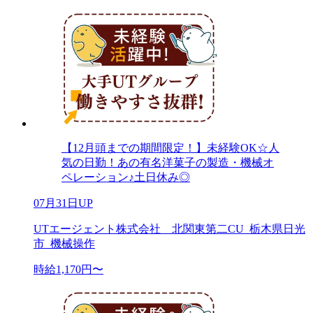
【12月頭までの期間限定！】未経験OK☆人
気の日勤！あの有名洋菓子の製造・機械オ
ペレーション♪土日休み◎
07月31日UP
UTエージェント株式会社 北関東第二CU_栃木県日光
市_機械操作
時給1,170円〜