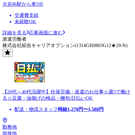
大谷向駅から車5分
交通費支給
未経験OK
詳細を見る
応募画面に進む
派遣労働者
株式会社綜合キャリアオプション(1314GH0803G12★29-N)
【20代～40代活躍中】社保完備・派遣のお仕事☆週5で働け
る☆豆腐・油揚げの検品・梱包/日払いOK
配送・物流スタッフ
時給
1,270
円〜
1,588
円
勤務地
面接地