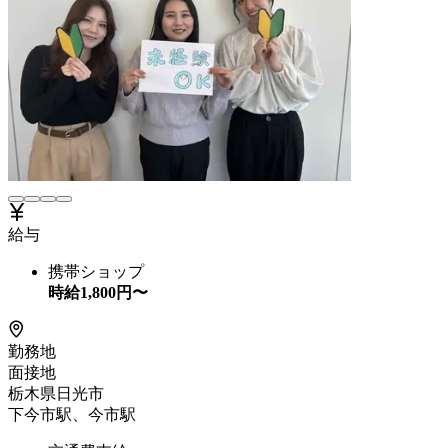
給与
携帯ショップ
時給
1,800
円〜
勤務地
面接地
栃木県日光市
下今市駅、今市駅