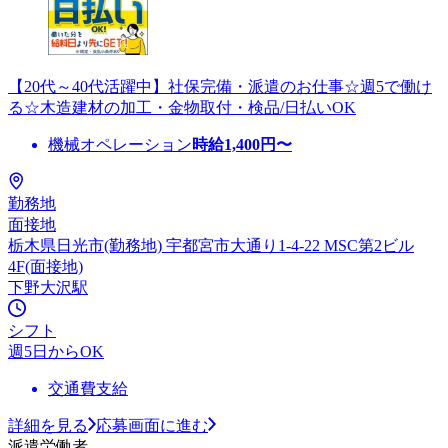
【20代～40代活躍中】社保完備・派遣のお仕事☆週5で働け
る☆木造建材の加工・金物取付・検品/日払いOK
機械オペレーション
時給
1,400
円〜
勤務地
面接地
栃木県日光市(勤務地) 宇都宮市大通り1-4-22 MSC第2ビル
4F(面接地)
下野大沢駅
シフト
週5日からOK
交通費支給
詳細を見る
応募画面に進む
派遣労働者