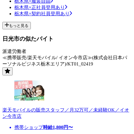
栃木県×服装自由
栃木県×正社員登用あり
栃木県×契約社員登用あり
もっと見る
日光市の似たバイト
派遣労働者
≪携帯販売/楽天モバイル/ イオン今市店≫(株式会社日本パ
ーソナルビジネス栃木エリア)/KT01_02419
楽天モバイルの販売スタッフ／月32万可／未経験OK／イオ
ン今市店
携帯ショップ
時給
1,800
円〜