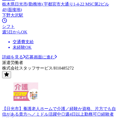
栃木県日光市(勤務地) 宇都宮市大通り1-4-22 MSC第2ビル
4F(面接地)
下野大沢駅
シフト
週5日からOK
交通費支給
未経験OK
詳細を見る
応募画面に進む
派遣労働者
株式会社スタッフサービス/H10485272
【日光市】養護老人ホームで介護／経験か資格、片方でも自
信がある貴方へ／ミドル活躍中◎週4日以上勤務可◎経験者