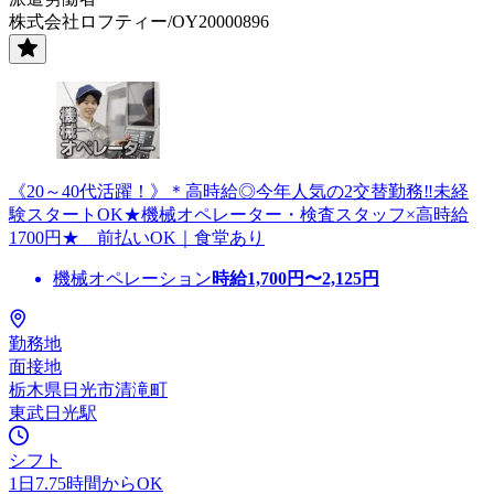
株式会社ロフティー/OY20000896
《20～40代活躍！》＊高時給◎今年人気の2交替勤務‼未経
験スタートOK★機械オペレーター・検査スタッフ×高時給
1700円★ 前払いOK｜食堂あり
機械オペレーション
時給
1,700
円〜
2,125
円
勤務地
面接地
栃木県日光市清滝町
東武日光駅
シフト
1日7.75時間からOK