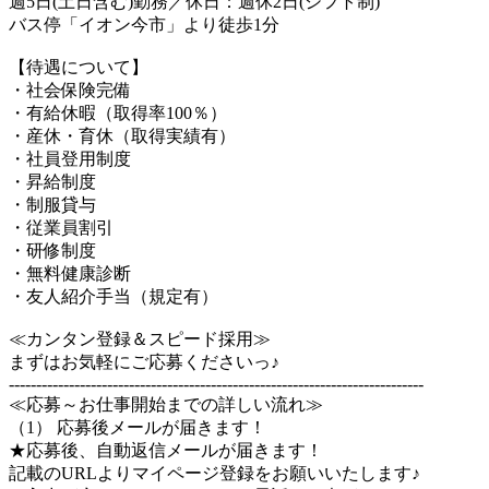
週5日(土日含む)勤務／休日：週休2日(シフト制)
バス停「イオン今市」より徒歩1分
【待遇について】
・社会保険完備
・有給休暇（取得率100％）
・産休・育休（取得実績有）
・社員登用制度
・昇給制度
・制服貸与
・従業員割引
・研修制度
・無料健康診断
・友人紹介手当（規定有）
≪カンタン登録＆スピード採用≫
まずはお気軽にご応募くださいっ♪
----------------------------------------------------------------------------
≪応募～お仕事開始までの詳しい流れ≫
（1） 応募後メールが届きます！
★応募後、自動返信メールが届きます！
記載のURLよりマイページ登録をお願いいたします♪