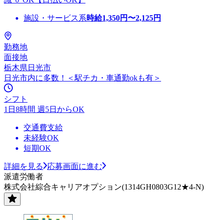
施設・サービス系
時給
1,350
円〜
2,125
円
勤務地
面接地
栃木県日光市
日光市内に多数！＜駅チカ・車通勤okも有＞
シフト
1日8時間 週5日からOK
交通費支給
未経験OK
短期OK
詳細を見る
応募画面に進む
派遣労働者
株式会社綜合キャリアオプション(1314GH0803G12★4-N)