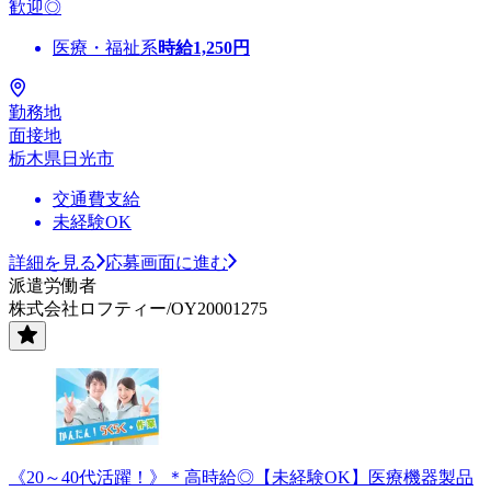
歓迎◎
医療・福祉系
時給
1,250
円
勤務地
面接地
栃木県日光市
交通費支給
未経験OK
詳細を見る
応募画面に進む
派遣労働者
株式会社ロフティー/OY20001275
《20～40代活躍！》＊高時給◎【未経験OK】医療機器製品