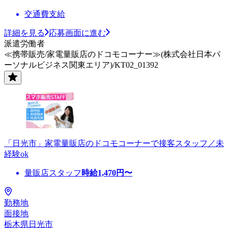
交通費支給
詳細を見る
応募画面に進む
派遣労働者
≪携帯販売/家電量販店のドコモコーナー≫(株式会社日本パ
ーソナルビジネス関東エリア)/KT02_01392
「日光市」家電量販店のドコモコーナーで接客スタッフ／未
経験ok
量販店スタッフ
時給
1,470
円〜
勤務地
面接地
栃木県日光市