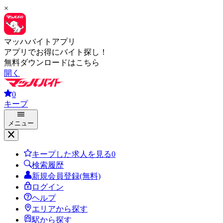
×
マッハバイトアプリ
アプリでお得にバイト探し！
無料ダウンロードはこちら
開く
0
キープ
メニュー
キープした求人を見る
0
検索履歴
新規会員登録(無料)
ログイン
ヘルプ
エリアから探す
駅から探す