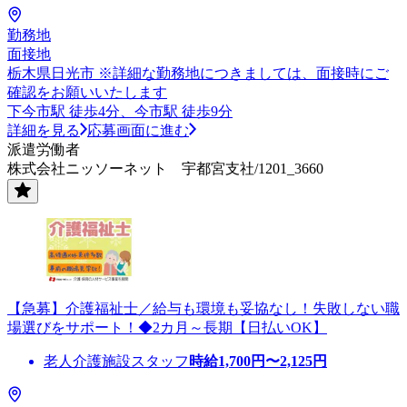
勤務地
面接地
栃木県日光市 ※詳細な勤務地につきましては、面接時にご
確認をお願いいたします
下今市駅 徒歩4分、今市駅 徒歩9分
詳細を見る
応募画面に進む
派遣労働者
株式会社ニッソーネット 宇都宮支社/1201_3660
【急募】介護福祉士／給与も環境も妥協なし！失敗しない職
場選びをサポート！◆2カ月～長期【日払いOK】
老人介護施設スタッフ
時給
1,700
円〜
2,125
円