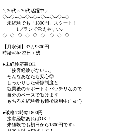
＼20代～30代活躍中／
◇--◇--◇--◇--◇--◇---◇--◇--◇
未経験でも「1800円」スタート！
1プランで覚えやすい♪
◇--◇--◇--◇--◇--◇---◇--◇--◇
【月収例】33万9300円
時給×8h×22日＋残
●未経験応募OK！
「接客経験がない…」
そんなあなたも安心◎
しっかりした研修制度と
就業後のサポートもバッチリなので
自分のペースで働けます。
もちろん経験者も積極採用中(`･ω･´)
●破格の時給1800円
接客経験あればOK！
未経験でも初日から1800円です♪
月30万以上稼げます！