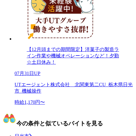
【12月頭までの期間限定】洋菓子の製造ラ
イン作業や機械オペレーションなど！夕勤
☆土日休み！
07月31日UP
UTエージェント株式会社 北関東第二CU_栃木県日光
市_機械操作
時給1,170円〜
今の条件と似ているバイトを見る