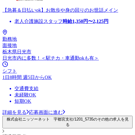
【急募＆日払いok】お散歩や身の回りのお世話メイン
老人介護施設スタッフ
時給
1,350
円〜
2,125
円
勤務地
面接地
栃木県日光市
日光市内に多数！＜駅チカ・車通勤okも有＞
シフト
1日8時間 週5日からOK
交通費支給
未経験OK
短期OK
詳細を見る
応募画面に進む
株式会社ニッソーネット 宇都宮支社/1201_5735のその他の求人を見
る