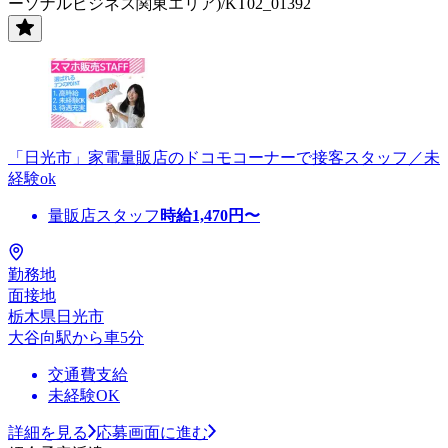
ーソナルビジネス関東エリア)/KT02_01392
「日光市」家電量販店のドコモコーナーで接客スタッフ／未
経験ok
量販店スタッフ
時給
1,470
円〜
勤務地
面接地
栃木県日光市
大谷向駅から車5分
交通費支給
未経験OK
詳細を見る
応募画面に進む