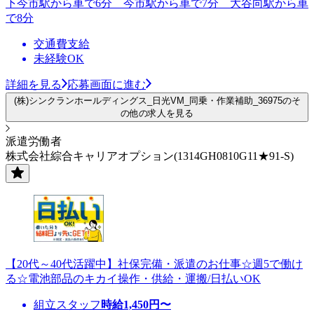
下今市駅から車で6分 今市駅から車で7分 大谷向駅から車
で8分
交通費支給
未経験OK
詳細を見る
応募画面に進む
(株)シンクランホールディングス_日光VM_同乗・作業補助_36975のそ
の他の求人を見る
派遣労働者
株式会社綜合キャリアオプション(1314GH0810G11★91-S)
【20代～40代活躍中】社保完備・派遣のお仕事☆週5で働け
る☆電池部品のキカイ操作・供給・運搬/日払いOK
組立スタッフ
時給
1,450
円〜