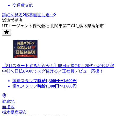
交通費支給
詳細を見る
応募画面に進む
派遣労働者
UTエージェント株式会社 北関東第二CU_栃木県鹿沼市
【8月スタートするなら今！】即日面接OK！20代～40代活躍
中◎＼日払いOKでスグ稼げる／正社員デビュー応援！
製造スタッフ
時給
1,300
円〜
1,600
円
梱包スタッフ
時給
1,300
円〜
1,600
円
勤務地
面接地
栃木県鹿沼市