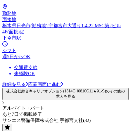
勤務地
面接地
栃木県日光市(勤務地) 宇都宮市大通り1-4-22 MSC第2ビル
4F(面接地)
下今市駅
シフト
週5日からOK
交通費支給
未経験OK
詳細を見る
応募画面に進む
株式会社綜合キャリアオプション(1314GH0810G11★91-S)のその他の
求人を見る
アルバイト・パート
あと7日で掲載終了
サンエス警備保障株式会社 宇都宮支社(32)