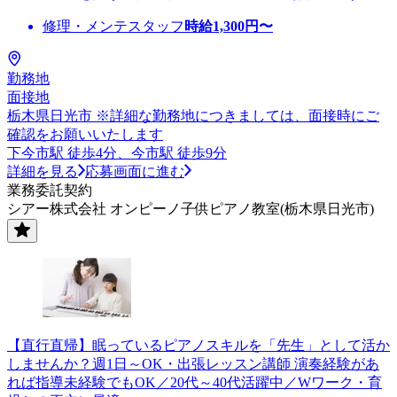
修理・メンテスタッフ
時給
1,300
円〜
勤務地
面接地
栃木県日光市 ※詳細な勤務地につきましては、面接時にご
確認をお願いいたします
下今市駅 徒歩4分、今市駅 徒歩9分
詳細を見る
応募画面に進む
業務委託契約
シアー株式会社 オンピーノ子供ピアノ教室(栃木県日光市)
【直行直帰】眠っているピアノスキルを「先生」として活か
しませんか？週1日～OK・出張レッスン講師 演奏経験があ
れば指導未経験でもOK／20代～40代活躍中／Wワーク・育