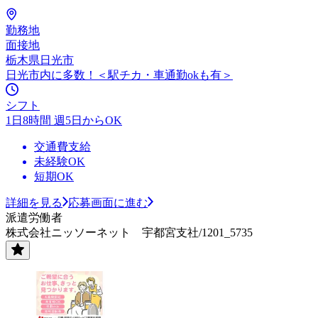
勤務地
面接地
栃木県日光市
日光市内に多数！＜駅チカ・車通勤okも有＞
シフト
1日8時間 週5日からOK
交通費支給
未経験OK
短期OK
詳細を見る
応募画面に進む
派遣労働者
株式会社ニッソーネット 宇都宮支社/1201_5735