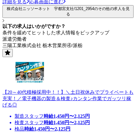
詳細を見る
応募画面に進む
株式会社ニッソーネット 宇都宮支社/1201_2954のその他の求人を見
る
以下の求人はいかがですか？
条件を緩めてヒットした求人情報をピックアップ
派遣労働者
三陽工業株式会社 栃木営業所④/派栃
【20～40代積極採用中！！】＼土日祝休みでプライベートも
充実！／電子機器の製造＆検査♪カンタン作業でガッツリ稼
げる◎
製造スタッフ
時給
1,450
円〜
2,125
円
検査スタッフ
時給
1,450
円〜
2,125
円
検品
時給
1,450
円〜
2,125
円