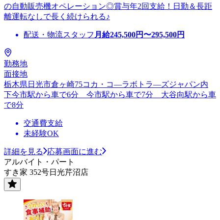
の自動販売機オペレーション◎賞与年2回支給！日勤＆長距
離運転なしで長く続けられる♪
配送・物流スタッフ
月給
245,500
円〜
295,500
円
勤務地
面接地
栃木県日光市倉ヶ崎75コカ・コ―ラボトラ―ズジャパン内
下今市駅から車で6分 今市駅から車で7分 大谷向駅から車
で8分
交通費支給
未経験OK
詳細を見る
応募画面に進む
アルバイト・パート
すき家 352号日光芹沼店