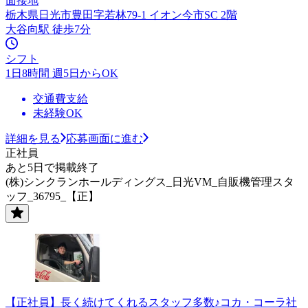
面接地
栃木県日光市豊田字若林79-1 イオン今市SC 2階
大谷向駅 徒歩7分
シフト
1日8時間 週5日からOK
交通費支給
未経験OK
詳細を見る
応募画面に進む
正社員
あと5日で掲載終了
(株)シンクランホールディングス_日光VM_自販機管理スタ
ッフ_36795_【正】
【正社員】長く続けてくれるスタッフ多数♪コカ・コーラ社