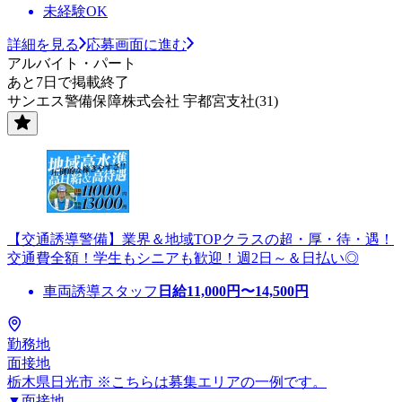
未経験OK
詳細を見る
応募画面に進む
アルバイト・パート
あと7日で掲載終了
サンエス警備保障株式会社 宇都宮支社(31)
【交通誘導警備】業界＆地域TOPクラスの超・厚・待・遇！
交通費全額！学生もシニアも歓迎！週2日～＆日払い◎
車両誘導スタッフ
日給
11,000
円〜
14,500
円
勤務地
面接地
栃木県日光市 ※こちらは募集エリアの一例です。
▼面接地