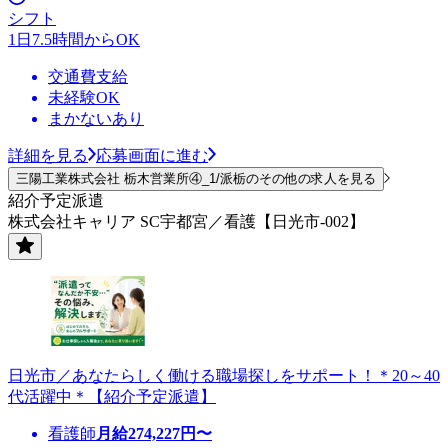
シフト
1日7.5時間からOK
交通費支給
未経験OK
まかないあり
詳細を見る
応募画面に進む
三陽工業株式会社 栃木営業所④_1/派栃のその他の求人を見る
紹介予定派遣
株式会社キャリア SC宇都宮／看護【日光市-002】
日光市／あなたらしく働ける職場探しをサポート！＊20～40
代活躍中＊【紹介予定派遣】
看護師
月給
274,227
円〜