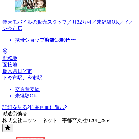
楽天モバイルの販売スタッフ／月32万可／未経験OK／イオ
ン今市店
携帯ショップ
時給
1,800
円〜
勤務地
面接地
栃木県日光市
下今市駅、今市駅
交通費支給
未経験OK
詳細を見る
応募画面に進む
派遣労働者
株式会社ニッソーネット 宇都宮支社/1201_2954