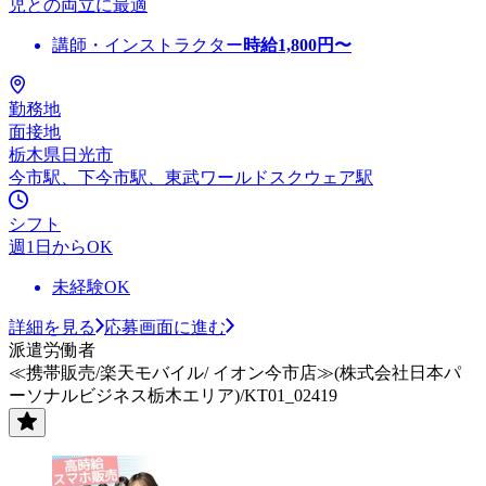
児との両立に最適
講師・インストラクター
時給
1,800
円〜
勤務地
面接地
栃木県日光市
今市駅、下今市駅、東武ワールドスクウェア駅
シフト
週1日からOK
未経験OK
詳細を見る
応募画面に進む
派遣労働者
≪携帯販売/楽天モバイル/ イオン今市店≫(株式会社日本パ
ーソナルビジネス栃木エリア)/KT01_02419