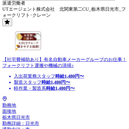
派遣労働者
UTエージェント株式会社 北関東第二CU_栃木県日光市_フ
ォークリフト･クレーン
【社宅費補助あり】有名自動車メーカーグループのお仕事！
フォークリフト運搬や機械の清掃♪
入出荷業務スタッフ
時給
1,480
円〜
製造スタッフ
時給
1,480
円〜
軽作業・製造系
時給
1,480
円〜
勤務地
面接地
栃木県日光市
勤務詳細：日光市