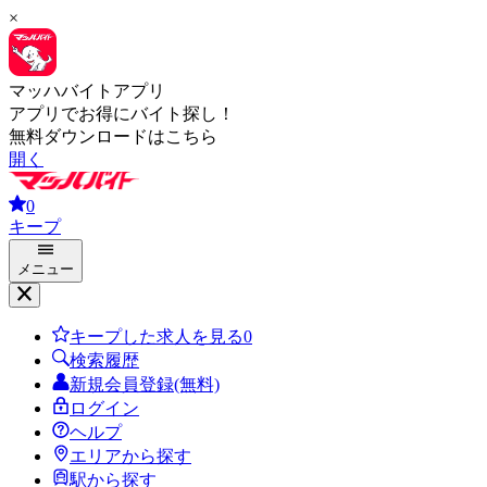
×
マッハバイトアプリ
アプリでお得にバイト探し！
無料ダウンロードはこちら
開く
0
キープ
メニュー
キープした求人を見る
0
検索履歴
新規会員登録(無料)
ログイン
ヘルプ
エリアから探す
駅から探す