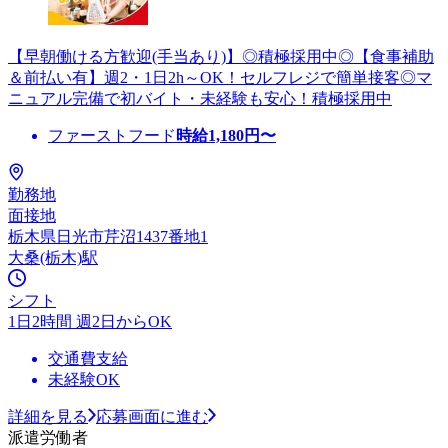
【早朝働ける方歓迎(手当あり)】◎積極採用中◎【食事補助
＆前払い有】週2・1日2h～OK！セルフレジで簡単接客◎マ
ニュアル完備で初バイト・未経験も安心！積極採用中
ファーストフード
時給
1,180
円〜
勤務地
面接地
栃木県日光市芹沼1437番地1
大桑(栃木)駅
シフト
1日2時間 週2日からOK
交通費支給
未経験OK
詳細を見る
応募画面に進む
派遣労働者