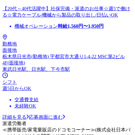
【20代～40代活躍中】社保完備・派遣のお仕事☆週5で働け
る☆電力ケーブル/機械から製品の取り出し/日払いOK
機械オペレーション
時給
1,560
円〜
1,950
円
勤務地
面接地
栃木県日光市(勤務地) 宇都宮市大通り1-4-22 MSC第2ビル
4F(面接地)
東武日光駅、日光駅、下今市駅
シフト
週5日からOK
交通費支給
未経験OK
詳細を見る
応募画面に進む
派遣労働者
≪携帯販売/家電量販店のドコモコーナー≫(株式会社日本パ