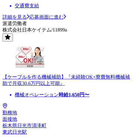
交通費支給
詳細を見る
応募画面に進む
派遣労働者
株式会社日本ケイテム/11899a
【ケーブルを作る機械補助】『未経験OK×寮費無料機械補
助で月収30.6万円以上可能』
機械オペレーション
時給
1,650
円〜
勤務地
面接地
栃木県日光市清滝町
東武日光駅