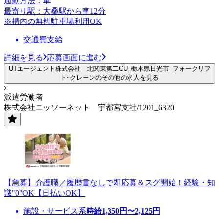
通勤方法：車
最寄り駅：大桑駅から車12分
※構内の無料駐車場利用OK
交通費支給
詳細を見る
応募画面に進む
UTエージェント株式会社 北関東第二CU_栃木県日光市_フォークリフ
ト･クレーンのその他の求人を見る
派遣労働者
株式会社ニッソーネット 宇都宮支社/1201_6320
【急募】介護職／履歴書なしで即応募＆スグ開始！経験・知
識"0"OK【日払いOK】
施設・サービス系
時給
1,350
円〜
2,125
円