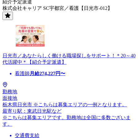
紹介予定派遣
株式会社キャリア SC宇都宮／看護【日光市-012】
日光市／あなたらしく働ける職場探しをサポート！＊20～40
代活躍中＊【紹介予定派遣】
看護師
月給
274,227
円〜
勤務地
面接地
栃木県日光市 ※こちらは募集エリアの一例となります。
最寄り駅：東武日光駅など
※こちらは募集エリアです。勤務地は全国に多数ございま
す。
交通費支給