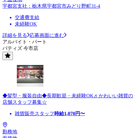
宇都宮支社：栃木県宇都宮市みどり野町31-4
交通費支給
未経験OK
詳細を見る
応募画面に進む
アルバイト・パート
パティズ 今市店
◆髪型・服装自由◆長期歓迎・未経験OK♬かわいい雑貨の
店舗スタッフ募集☆
雑貨販売スタッフ
時給
1,070
円〜
勤務地