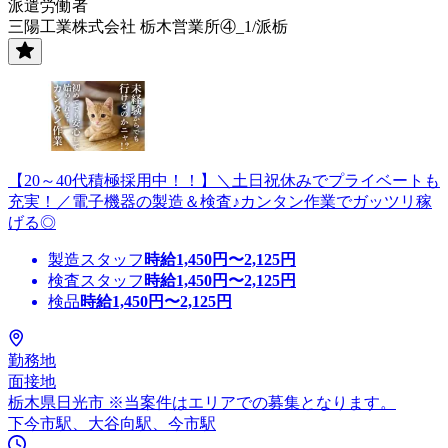
派遣労働者
三陽工業株式会社 栃木営業所④_1/派栃
【20～40代積極採用中！！】＼土日祝休みでプライベートも
充実！／電子機器の製造＆検査♪カンタン作業でガッツリ稼
げる◎
製造スタッフ
時給
1,450
円〜
2,125
円
検査スタッフ
時給
1,450
円〜
2,125
円
検品
時給
1,450
円〜
2,125
円
勤務地
面接地
栃木県日光市 ※当案件はエリアでの募集となります。
下今市駅、大谷向駅、今市駅