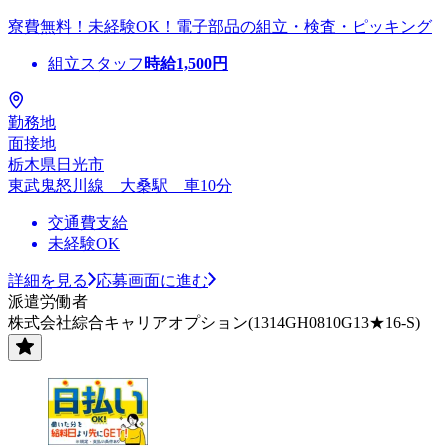
寮費無料！未経験OK！電子部品の組立・検査・ピッキング
組立スタッフ
時給
1,500
円
勤務地
面接地
栃木県日光市
東武鬼怒川線 大桑駅 車10分
交通費支給
未経験OK
詳細を見る
応募画面に進む
派遣労働者
株式会社綜合キャリアオプション(1314GH0810G13★16-S)