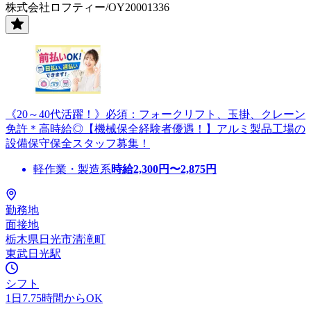
株式会社ロフティー/OY20001336
《20～40代活躍！》必須：フォークリフト、玉掛、クレーン
免許＊高時給◎【機械保全経験者優遇！】アルミ製品工場の
設備保守保全スタッフ募集！
軽作業・製造系
時給
2,300
円〜
2,875
円
勤務地
面接地
栃木県日光市清滝町
東武日光駅
シフト
1日7.75時間からOK