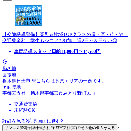
【交通誘導警備】業界＆地域TOPクラスの超・厚・待・遇！
交通費全額！学生もシニアも歓迎！週2日～＆日払い◎
車両誘導スタッフ
日給
11,000
円〜
14,500
円
勤務地
面接地
栃木県日光市 ※こちらは募集エリアの一例です。
▼面接地
宇都宮支社：栃木県宇都宮市みどり野町31-4
交通費支給
未経験OK
詳細を見る
応募画面に進む
サンエス警備保障株式会社 宇都宮支社(32)のその他の求人を見る