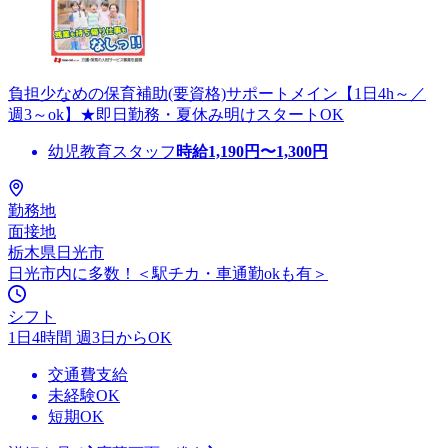
負担少なめの保育補助(要資格)サポートメイン【1日4h～／
週3～ok】★即日勤務・夏休み明けスタートOK
幼児教育スタッフ
時給
1,190
円〜
1,300
円
勤務地
面接地
栃木県日光市
日光市内に多数！＜駅チカ・車通勤okも有＞
シフト
1日4時間 週3日からOK
交通費支給
未経験OK
短期OK