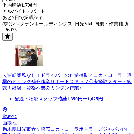
平均時給
1,708
円
アルバイト・パート
あと5日で掲載終了
(株)シンクランホールディングス_日光VM_同乗・作業補助
_36975
＼運転業務なし！ドライバーの作業補助／コカ・コーラ自販
機のドリンク補充作業サポートスタッフ◎未経験スタート多
数！経験・資格不要のカンタン作業♪
配送・物流スタッフ
時給
1,350
円〜
1,625
円
勤務地
面接地
栃木県日光市倉ヶ崎75コカ・コ―ラボトラ―ズジャパン内