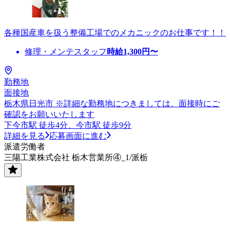
各種国産車を扱う整備工場でのメカニックのお仕事です！！
修理・メンテスタッフ
時給
1,300
円〜
勤務地
面接地
栃木県日光市 ※詳細な勤務地につきましては、面接時にご
確認をお願いいたします
下今市駅 徒歩4分、今市駅 徒歩9分
詳細を見る
応募画面に進む
派遣労働者
三陽工業株式会社 栃木営業所④_1/派栃