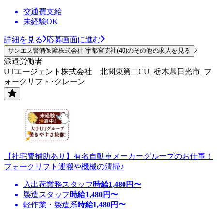
交通費支給
未経験OK
詳細を見る
応募画面に進む
サンエス警備保障株式会社 宇都宮支社(40)のその他の求人を見る
派遣労働者
UTエージェント株式会社 北関東第二CU_栃木県日光市_フ
ォークリフト･クレーン
【社宅費補助あり】有名自動車メーカーグループのお仕事！
フォークリフト運搬や機械の清掃♪
入出荷業務スタッフ
時給
1,480
円〜
製造スタッフ
時給
1,480
円〜
軽作業・製造系
時給
1,480
円〜