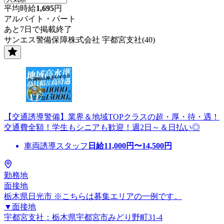
平均時給
1,695
円
アルバイト・パート
あと7日で掲載終了
サンエス警備保障株式会社 宇都宮支社(40)
【交通誘導警備】業界＆地域TOPクラスの超・厚・待・遇！
交通費全額！学生もシニアも歓迎！週2日～＆日払い◎
車両誘導スタッフ
日給
11,000
円〜
14,500
円
勤務地
面接地
栃木県日光市 ※こちらは募集エリアの一例です。
▼面接地
宇都宮支社：栃木県宇都宮市みどり野町31-4