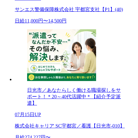
サンエス警備保障株式会社 宇都宮支社【P1】(40)
日給11,000円〜14,500円
日光市／あなたらしく働ける職場探しをサ
ポート！＊20～40代活躍中＊【紹介予定派
遣】
07月15日UP
株式会社キャリア SC宇都宮／看護【日光市-010】
月給274,227円〜