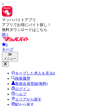
×
マッハバイトアプリ
アプリでお得にバイト探し！
無料ダウンロードはこちら
開く
0
キープ
メニュー
キープした求人を見る
0
検索履歴
新規会員登録(無料)
ログイン
ヘルプ
エリアから探す
駅から探す