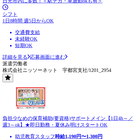
日光市内に多数！＜駅チカ・車通勤okも有＞
シフト
1日8時間 週5日からOK
交通費支給
未経験OK
短期OK
詳細を見る
応募画面に進む
派遣労働者
株式会社ニッソーネット 宇都宮支社/1201_2954
負担少なめの保育補助(要資格)サポートメイン【1日4h～／
週3～ok】★即日勤務・夏休み明けスタートOK
幼児教育スタッフ
時給
1,190
円〜
1,300
円