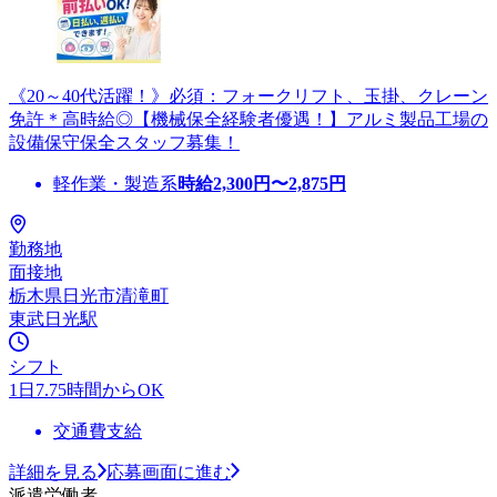
《20～40代活躍！》必須：フォークリフト、玉掛、クレーン
免許＊高時給◎【機械保全経験者優遇！】アルミ製品工場の
設備保守保全スタッフ募集！
軽作業・製造系
時給
2,300
円〜
2,875
円
勤務地
面接地
栃木県日光市清滝町
東武日光駅
シフト
1日7.75時間からOK
交通費支給
詳細を見る
応募画面に進む
派遣労働者