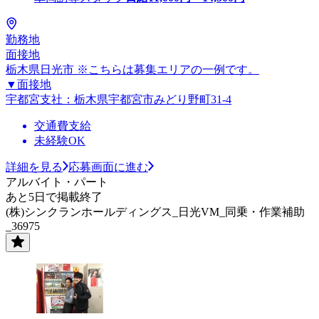
勤務地
面接地
栃木県日光市 ※こちらは募集エリアの一例です。
▼面接地
宇都宮支社：栃木県宇都宮市みどり野町31-4
交通費支給
未経験OK
詳細を見る
応募画面に進む
アルバイト・パート
あと5日で掲載終了
(株)シンクランホールディングス_日光VM_同乗・作業補助
_36975