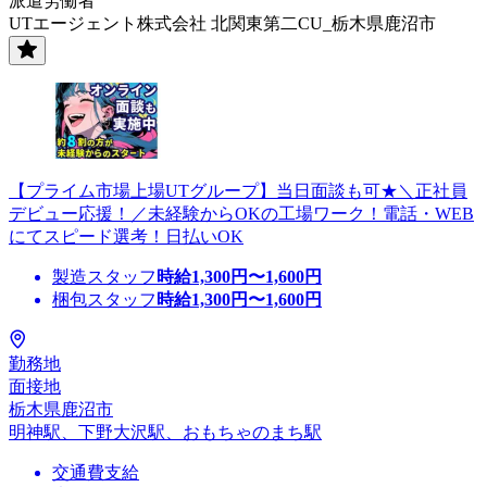
派遣労働者
UTエージェント株式会社 北関東第二CU_栃木県鹿沼市
【プライム市場上場UTグループ】当日面談も可★＼正社員
デビュー応援！／未経験からOKの工場ワーク！電話・WEB
にてスピード選考！日払いOK
製造スタッフ
時給
1,300
円〜
1,600
円
梱包スタッフ
時給
1,300
円〜
1,600
円
勤務地
面接地
栃木県鹿沼市
明神駅、下野大沢駅、おもちゃのまち駅
交通費支給