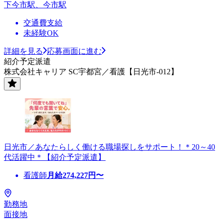
下今市駅、今市駅
交通費支給
未経験OK
詳細を見る
応募画面に進む
紹介予定派遣
株式会社キャリア SC宇都宮／看護【日光市-012】
日光市／あなたらしく働ける職場探しをサポート！＊20～40
代活躍中＊【紹介予定派遣】
看護師
月給
274,227
円〜
勤務地
面接地