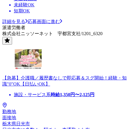
未経験OK
短期OK
詳細を見る
応募画面に進む
派遣労働者
株式会社ニッソーネット 宇都宮支社/1201_6320
【急募】介護職／履歴書なしで即応募＆スグ開始！経験・知
識"0"OK【日払いOK】
施設・サービス系
時給
1,350
円〜
2,125
円
勤務地
面接地
栃木県日光市