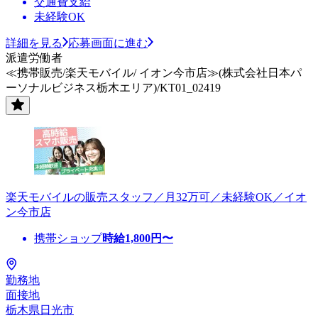
交通費支給
未経験OK
詳細を見る
応募画面に進む
派遣労働者
≪携帯販売/楽天モバイル/ イオン今市店≫(株式会社日本パ
ーソナルビジネス栃木エリア)/KT01_02419
楽天モバイルの販売スタッフ／月32万可／未経験OK／イオ
ン今市店
携帯ショップ
時給
1,800
円〜
勤務地
面接地
栃木県日光市