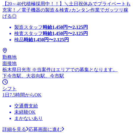
【20～40代積極採用中！！】＼土日祝休みでプライベートも
充実！／電子機器の製造＆検査♪カンタン作業でガッツリ稼
げる◎
製造スタッフ
時給
1,450
円〜
2,125
円
検査スタッフ
時給
1,450
円〜
2,125
円
検品
時給
1,450
円〜
2,125
円
勤務地
面接地
栃木県日光市 ※当案件はエリアでの募集となります。
下今市駅、大谷向駅、今市駅
シフト
1日7.5時間からOK
交通費支給
未経験OK
まかないあり
詳細を見る
応募画面に進む