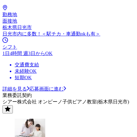
勤務地
面接地
栃木県日光市
日光市内に多数！＜駅チカ・車通勤okも有＞
シフト
1日4時間 週3日からOK
交通費支給
未経験OK
短期OK
詳細を見る
応募画面に進む
業務委託契約
シアー株式会社 オンピーノ子供ピアノ教室(栃木県日光市)