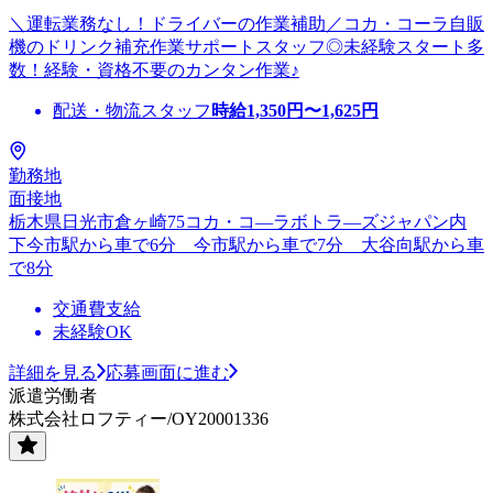
＼運転業務なし！ドライバーの作業補助／コカ・コーラ自販
機のドリンク補充作業サポートスタッフ◎未経験スタート多
数！経験・資格不要のカンタン作業♪
配送・物流スタッフ
時給
1,350
円〜
1,625
円
勤務地
面接地
栃木県日光市倉ヶ崎75コカ・コ―ラボトラ―ズジャパン内
下今市駅から車で6分 今市駅から車で7分 大谷向駅から車
で8分
交通費支給
未経験OK
詳細を見る
応募画面に進む
派遣労働者
株式会社ロフティー/OY20001336