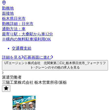
勤務地
面接地
栃木県日光市
勤務詳細：日光市
通勤方法：車
最寄り駅：大桑駅から車12分
※構内の無料駐車場利用OK
交通費支給
詳細を見る
応募画面に進む
UTエージェント株式会社 北関東第二CU_栃木県日光市_フォークリフ
ト･クレーンのその他の求人を見る
派遣労働者
三陽工業株式会社 栃木営業所④/派栃