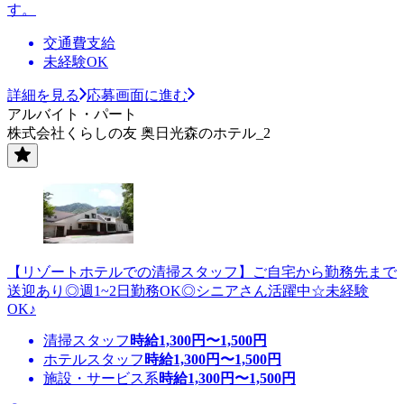
す。
交通費支給
未経験OK
詳細を見る
応募画面に進む
アルバイト・パート
株式会社くらしの友 奥日光森のホテル_2
【リゾートホテルでの清掃スタッフ】ご自宅から勤務先まで
送迎あり◎週1~2日勤務OK◎シニアさん活躍中☆未経験
OK♪
清掃スタッフ
時給
1,300
円〜
1,500
円
ホテルスタッフ
時給
1,300
円〜
1,500
円
施設・サービス系
時給
1,300
円〜
1,500
円