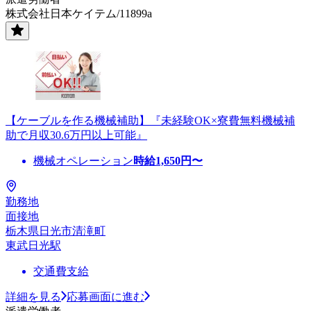
株式会社日本ケイテム/11899a
【ケーブルを作る機械補助】『未経験OK×寮費無料機械補
助で月収30.6万円以上可能』
機械オペレーション
時給
1,650
円〜
勤務地
面接地
栃木県日光市清滝町
東武日光駅
交通費支給
詳細を見る
応募画面に進む