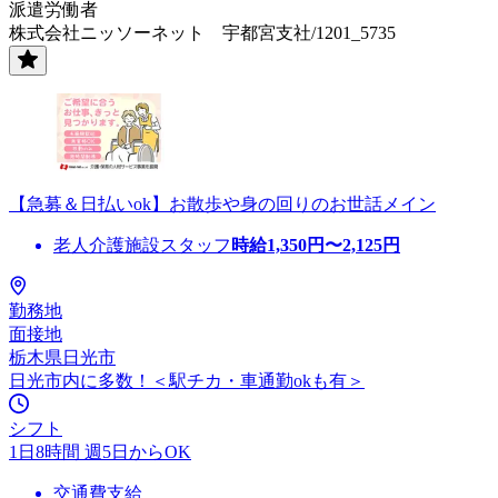
派遣労働者
株式会社ニッソーネット 宇都宮支社/1201_5735
【急募＆日払いok】お散歩や身の回りのお世話メイン
老人介護施設スタッフ
時給
1,350
円〜
2,125
円
勤務地
面接地
栃木県日光市
日光市内に多数！＜駅チカ・車通勤okも有＞
シフト
1日8時間 週5日からOK
交通費支給