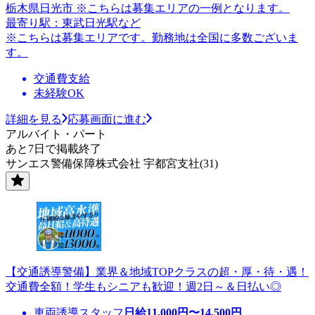
栃木県日光市 ※こちらは募集エリアの一例となります。
最寄り駅：東武日光駅など
※こちらは募集エリアです。勤務地は全国に多数ございま
す。
交通費支給
未経験OK
詳細を見る
応募画面に進む
アルバイト・パート
あと7日で掲載終了
サンエス警備保障株式会社 宇都宮支社(31)
【交通誘導警備】業界＆地域TOPクラスの超・厚・待・遇！
交通費全額！学生もシニアも歓迎！週2日～＆日払い◎
車両誘導スタッフ
日給
11,000
円〜
14,500
円