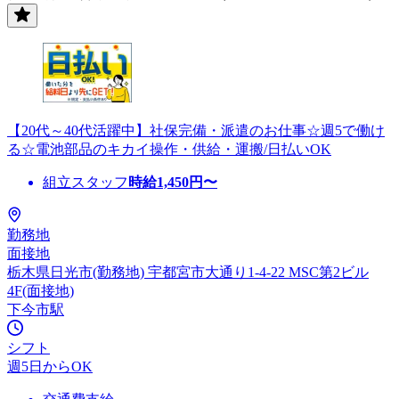
【20代～40代活躍中】社保完備・派遣のお仕事☆週5で働け
る☆電池部品のキカイ操作・供給・運搬/日払いOK
組立スタッフ
時給
1,450
円〜
勤務地
面接地
栃木県日光市(勤務地) 宇都宮市大通り1-4-22 MSC第2ビル
4F(面接地)
下今市駅
シフト
週5日からOK