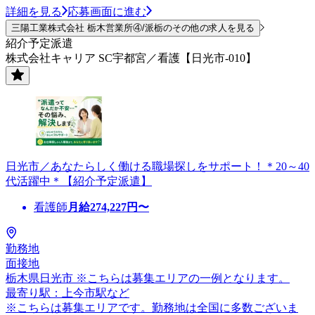
詳細を見る
応募画面に進む
三陽工業株式会社 栃木営業所④/派栃のその他の求人を見る
紹介予定派遣
株式会社キャリア SC宇都宮／看護【日光市-010】
日光市／あなたらしく働ける職場探しをサポート！＊20～40
代活躍中＊【紹介予定派遣】
看護師
月給
274,227
円〜
勤務地
面接地
栃木県日光市 ※こちらは募集エリアの一例となります。
最寄り駅：上今市駅など
※こちらは募集エリアです。勤務地は全国に多数ございま