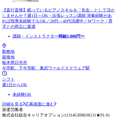
【直行直帰】眠っているピアノスキルを「先生」として活か
しませんか？週1日～OK・出張レッスン講師 演奏経験があ
れば指導未経験でもOK／20代～40代活躍中／Wワーク・育
児との両立に最適
講師・インストラクター
時給
1,800
円〜
勤務地
面接地
栃木県日光市
今市駅、下今市駅、東武ワールドスクウェア駅
シフト
週1日からOK
未経験OK
詳細を見る
応募画面に進む
派遣労働者
株式会社綜合キャリアオプション(1314GH0810G11★91-S)