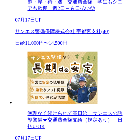
超・厚・待・遇！交通費全額！学生もシニ
アも歓迎！週2日～＆日払い◎
07月17日UP
サンエス警備保障株式会社 宇都宮支社(40)
日給11,000円〜14,500円
無理なく続けられて高日給！サンエスの誘
導警備★交通費全額支給（規定あり）｜日
払いOK
07月17日UP