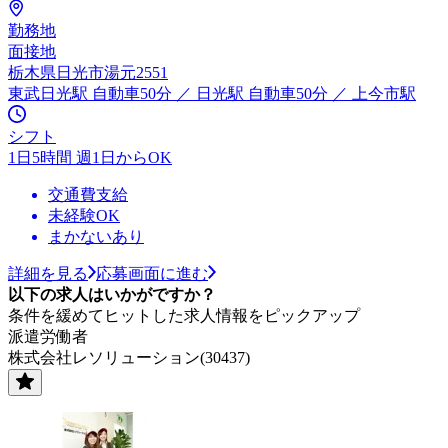
勤務地
面接地
栃木県日光市湯元2551
東武日光駅 自動車50分 ／ 日光駅 自動車50分 ／ 上今市駅
シフト
1日5時間 週1日からOK
交通費支給
未経験OK
まかないあり
詳細を見る
応募画面に進む
以下の求人はいかがですか？
条件を緩めてヒットした求人情報をピックアップ
派遣労働者
株式会社レソリューション(30437)