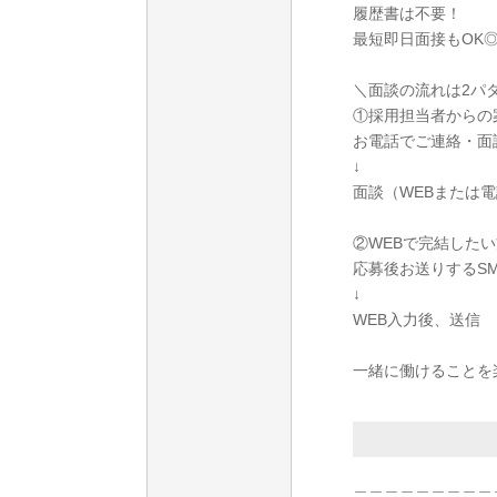
履歴書は不要！
最短即日面接もOK
＼面談の流れは2パ
①採用担当者からの
お電話でご連絡・面
↓
面談（WEBまたは
②WEBで完結したい
応募後お送りするS
↓
WEB入力後、送信
一緒に働けることを
＿＿＿＿＿＿＿＿＿