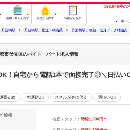
186,046件
の
す
路線・駅から探す
職種から探す
特徴から探す
キー
丹波橋駅
丹波橋駅、配送・物流系
丹波橋駅、梱包・仕分け・資材搬入
_京都市伏見区のバイト・パート求人情報
OK！自宅から電話1本で面接完了◎＼日払い
通費支給
車通勤OK
スキルが身に付く
週払いOK
給与
検査スタッフ：
時給1,300円〜
梱包スタッフ：
時給1,300円〜