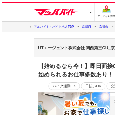
エリアから探
アルバイト・バイト求人TOP
京都府
京都市
UTエージェント株式会社 関西第三CU
【始めるなら今！】即日面接
始められるお仕事多数あり！
バイク通勤OK
日払いOK
交