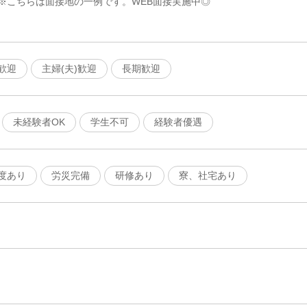
※こちらは面接地の一例です。WEB面接実施中◎
歓迎
主婦(夫)歓迎
長期歓迎
未経験者OK
学生不可
経験者優遇
度あり
労災完備
研修あり
寮、社宅あり