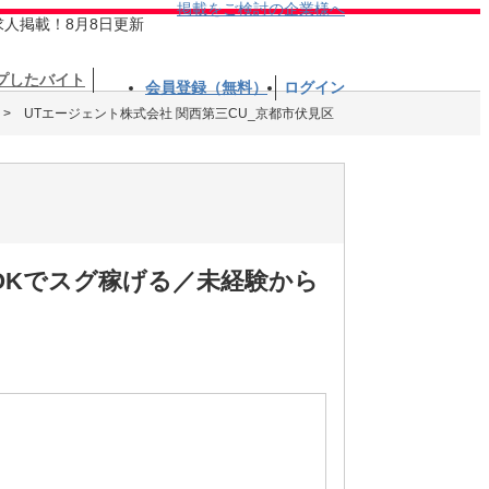
掲載をご検討の企業様へ
求人掲載！8月8日更新
プしたバイト
会員登録（無料）
ログイン
UTエージェント株式会社 関西第三CU_京都市伏見区
OKでスグ稼げる／未経験から