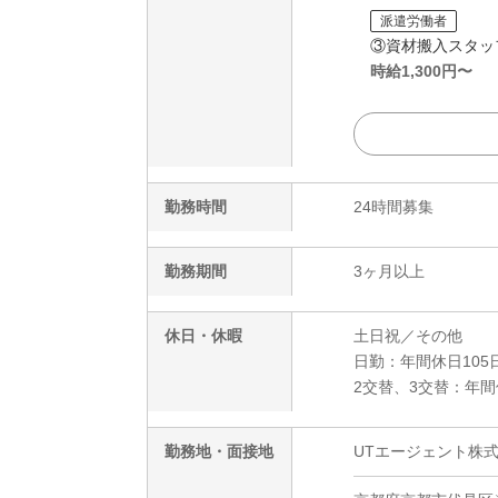
派遣労働者
③資材搬入スタッ
時給
1,300
円〜
勤務時間
24時間募集
勤務期間
3ヶ月以上
休日・休暇
土日祝／その他
日勤：年間休日105日
2交替、3交替：年間休
勤務地・面接地
UTエージェント株式