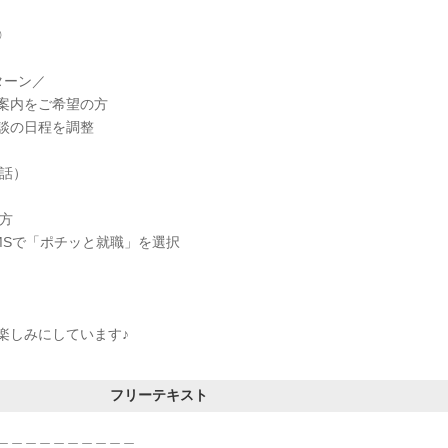
◎
ターン／
案内をご希望の方
談の日程を調整
電話）
方
MSで「ポチッと就職」を選択
楽しみにしています♪
フリーテキスト
＿＿＿＿＿＿＿＿＿＿