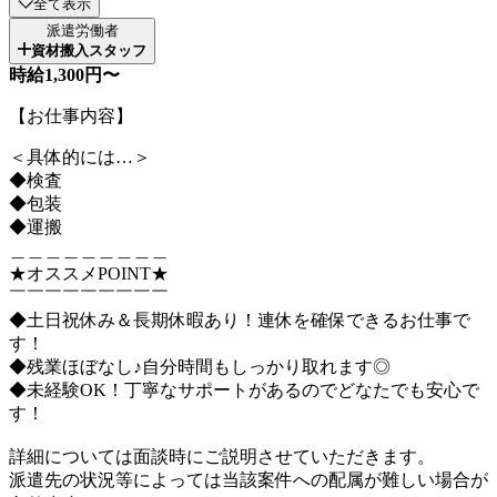
全て表示
派遣労働者
資材搬入スタッフ
時給1,300円〜
【お仕事内容】
＜具体的には…＞
◆検査
◆包装
◆運搬
＿＿＿＿＿＿＿＿＿
★オススメPOINT★
￣￣￣￣￣￣￣￣￣
◆土日祝休み＆長期休暇あり！連休を確保できるお仕事で
す！
◆残業ほぼなし♪自分時間もしっかり取れます◎
◆未経験OK！丁寧なサポートがあるのでどなたでも安心で
す！
詳細については面談時にご説明させていただきます。
派遣先の状況等によっては当該案件への配属が難しい場合が