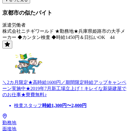
京都市の似たバイト
派遣労働者
株式会社ニチギワールド ★勤務地★兵庫県姫路市の大手メ
ーカー ◆カンタン検査 ◆時給1450円＆日払いOK 44
＼2カ月限定★高時給1600円／期間限定時給アップキャンペ
ーン実施中★2019年7月新工場立上げ！キレイな新築建屋で
のお仕事★寮費無料♪
検査スタッフ
時給
1,300
円〜
2,000
円
勤務地
面接地