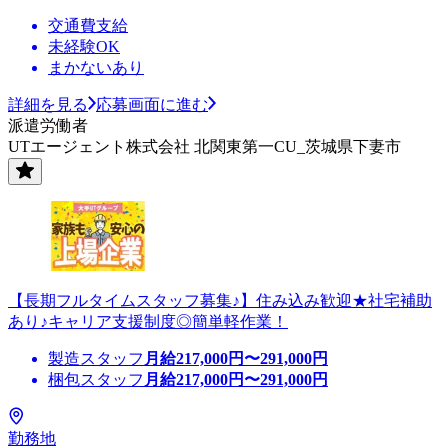
交通費支給
未経験OK
まかないあり
詳細を見る
応募画面に進む
派遣労働者
UTエージェント株式会社 北関東第一CU_茨城県下妻市
【長期フルタイムスタッフ募集♪】住み込み歓迎★社宅補助
あり♪キャリア支援制度◎簡単軽作業！
製造スタッフ
月給
217,000
円〜
291,000
円
梱包スタッフ
月給
217,000
円〜
291,000
円
勤務地