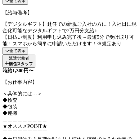
全て表示
【給与備考】
【デジタルギフト】赴任での新規ご入社の方に！入社日に現
金化可能なデジタルギフトで2万円分支給♪
【日払い制度】利用申し込み完了後～最短5分で受け取り可
能！スマホから簡単に申請いただけます！※規定あり
全て表示
派遣労働者
梱包スタッフ
時給1,300円〜
【お仕事内容】
＜具体的には…＞
◆検査
◆包装
◆運搬
＿＿＿＿＿＿＿＿＿
★オススメPOINT★
￣￣￣￣￣￣￣￣￣