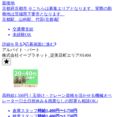
面接地
京都府京都市 ※こちらは募集エリアとなります。実際の勤
務地は茨城県下妻市となります。
京都駅、山科駅、竹田(京都)駅
交通費支給
未経験OK
詳細を見る
応募画面に進む
アルバイト・パート
株式会社イープラネット_淀美豆町エリア/01404
高時給1,500円！玉掛け・クレーン資格を活かせる機械オペ
レーター◎土日祝休み＆残業なしの部署も相談OK♪
倉庫スタッフ
時給
1,400
円〜
1,750
円
検査スタッフ
時給
1,400
円〜
1,750
円