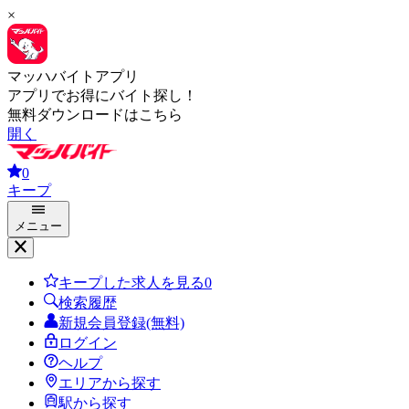
×
マッハバイトアプリ
アプリでお得にバイト探し！
無料ダウンロードはこちら
開く
0
キープ
メニュー
キープした求人を見る
0
検索履歴
新規会員登録(無料)
ログイン
ヘルプ
エリアから探す
駅から探す