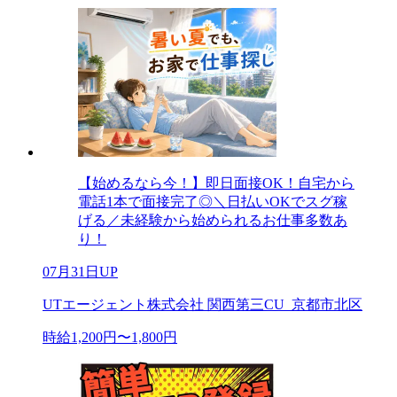
【始めるなら今！】即日面接OK！自宅から
電話1本で面接完了◎＼日払いOKでスグ稼
げる／未経験から始められるお仕事多数あ
り！
07月31日UP
UTエージェント株式会社 関西第三CU_京都市北区
時給1,200円〜1,800円