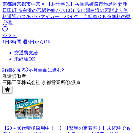
京都府京都市中京区 【お仕事先】兵庫県姫路市飾磨区妻鹿
日田町 ※白浜の宮駅路線バス10分 ※山陽白浜の宮駅より無
料送迎バスあり※マイカー、バイク、自転車ＯＫ※無料の寮
完備。
シフト
1日8時間 週5日からOK
交通費支給
未経験OK
詳細を見る
応募画面に進む
派遣労働者
三陽工業株式会社 京都営業所①/派京
【20～40代積極採用中！！】【驚異の定着率！】未経験でも