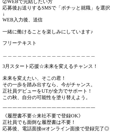
②WEBで完結したい方
応募後お送りするSMSで「ポチッと就職」を選択
↓
WEB入力後、送信
一緒に働けることを楽しみにしています♪
フリーテキスト
＿＿＿＿＿＿＿＿＿＿＿＿＿＿＿＿＿＿＿
3月スタート応援☆未来を変えるチャンス！
未来を変えたい、そこの君！
その一歩を踏み出すなら、今がチャンス。
正社員デビューをUTが全力でサポート！
この秋、自分の可能性を塗り替えよう。
￣￣￣￣￣￣￣￣￣￣￣￣￣￣￣￣￣￣￣
《履歴書不要☆来社不要で登録OK》
正社員でも面倒な履歴書は不要！
応募後、電話面接orオンライン面接で登録完了◎