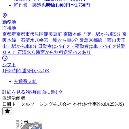
軽作業・製造系
時給
1,400
円〜
1,750
円
勤務地
面接地
京都府京都市伏見区淀美豆町 京阪本線「淀」駅から車5分 京
阪本線「石清水八幡宮」駅から車6分 阪急京都線「西山天王
山」駅から車8分 日勤者はバイク・夜勤者は車・バイク通勤
ＯＫ！ 石清水八幡宮から無料送迎バスあり
シフト
1日8時間 週5日からOK
交通費支給
詳細を見る
応募画面に進む
派遣労働者
日研トータルソーシング株式会社 本社(お仕事No.8A255-JS)