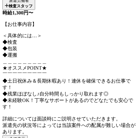
派遣労働者
検査スタッフ
時給1,300円〜
【お仕事内容】
＜具体的には…＞
◆検査
◆包装
◆運搬
＿＿＿＿＿＿＿＿＿
★オススメPOINT★
￣￣￣￣￣￣￣￣￣
◆土日祝休み＆長期休暇あり！連休を確保できるお仕事で
す！
◆残業ほぼなし♪自分時間もしっかり取れます◎
◆未経験OK！丁寧なサポートがあるのでどなたでも安心で
す！
詳細については面談時にご説明させていただきます。
派遣先の状況等によっては当該案件への配属が難しい場合が
あります。