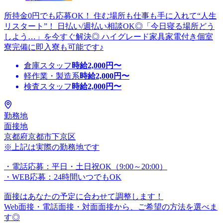
所持金0円でも応募OK！ 住む場所も仕事も手に入れて“人生
リスタート”！ 日払い/週払い相談OK◎「今日寝る場所どう
しよう…」を今すぐ解決◎ ハイグレード家具家電付き個室
寮完備に即入寮も可能です♪
倉庫スタッフ
時給
2,000
円〜
軽作業・製造系
時給
2,000
円〜
検査スタッフ
時給
2,000
円〜
勤務地
面接地
京都府京都市下京区
※上記は実際の勤務地です
・電話応募：平日・土日祝OK（9:00～20:00）
・WEB応募：24時間いつでもOK
面接はあなたの予定に合わせて調整します！
Web面接・電話面接・対面面接から、ご希望の方法を選べま
す◎