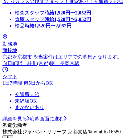
安心♪ガラスの検査スタッフ！食堂あり！交通費支給◎
検査スタッフ
時給
1,520
円〜
2,052
円
倉庫スタッフ
時給
1,520
円〜
2,052
円
検品
時給
1,520
円〜
2,052
円
勤務地
面接地
京都府京都市 ※当案件はエリアでの募集となります。
向日町駅、桂川(京都)駅、長岡京駅
シフト
1日7時間 週5日からOK
交通費支給
未経験OK
まかないあり
詳細を見る
応募画面に進む
派遣労働者
株式会社ジャパン・リリーフ 京都支店/ktlwmhR-16580